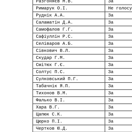
Разгоняєв М.В.
За
Римарук О.І.
Не голосу
Руднік А.А.
За
Саламатін Д.А.
За
Самофалов Г.Г.
За
Сафіуллін Р.С.
За
Селіваров А.Б.
За
Сівкович В.Л.
За
Скудар Г.М.
За
Смітюх Г.Є.
За
Солтус П.С.
За
Сулковський П.Г.
За
Табачнік Я.П.
За
Тихонов В.М.
За
Фалько В.І.
За
Хара В.Г.
За
Цапюк С.К.
За
Цюрко П.І.
За
Чертков Ю.Д.
За