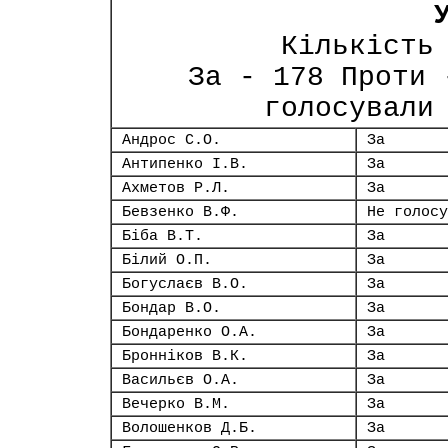
Кількість
За - 178 Проти 
голосували
Андрос С.О.
За
Антипенко І.В.
За
Ахметов Р.Л.
За
Бевзенко В.Ф.
Не голосу
Біба В.Т.
За
Білий О.П.
За
Богуслаєв В.О.
За
Бондар В.О.
За
Бондаренко О.А.
За
Бронніков В.К.
За
Васильєв О.А.
За
Вечерко В.М.
За
Волошенков Д.Б.
За