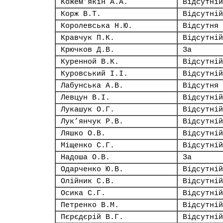
Кожем’якін А.А.
Відсутній
Корж В.Т.
Відсутній
Королевська Н.Ю.
Відсутня
Кравчук П.К.
Відсутній
Крючков Д.В.
За
Куренной В.К.
Відсутній
Куровський І.І.
Відсутній
Лабунська А.В.
Відсутня
Левцун В.І.
Відсутній
Лукашук О.Г.
Відсутній
Лук’янчук Р.В.
Відсутній
Ляшко О.В.
Відсутній
Міщенко С.Г.
Відсутній
Надоша О.В.
За
Одарченко Ю.В.
Відсутній
Олійник С.В.
Відсутній
Осика С.Г.
Відсутній
Петренко В.М.
Відсутній
Пєрєдєрій В.Г.
Відсутній