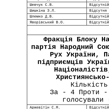
Шевчук С.В.
Відсутній
Шишкіна З.Л.
Відсутня
Шлемко Д.В.
Відсутній
Яворівський В.О.
Відсутній
Фракція Блоку Н
партія Народний Со
Рух України, П
підприємців Украї
Націоналістів
Християнсько
Кількість
За - 4 Проти -
голосували 
Аржевітін С.М.
Відсутній