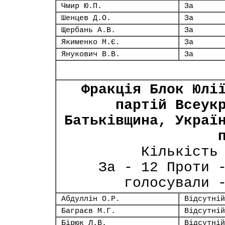
Чмир Ю.П.
За
Шенцев Д.О.
За
Щербань А.В.
За
Якименко М.Є.
За
Янукович В.В.
За
Фракція Блок Юлі
партій Всеук
Батьківщина, Украї
Кількість
За - 12 Проти 
голосували 
Абдуллін О.Р.
Відсутній
Баграєв М.Г.
Відсутній
Бірюк Л.В.
Відсутній