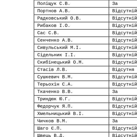
Поліщук С.В.
За
Портнов А.В.
Відсутній
Радковський О.В.
Відсутній
Рибаков І.О.
Відсутній
Сас С.В.
Відсутній
Сенченко А.В.
Відсутній
Сивульський М.І.
Відсутній
Сідельник І.І.
Відсутній
Скибінецький О.М.
Відсутній
Стасів Л.В.
Відсутня
Сушкевич В.М.
Відсутній
Терьохін С.А.
Відсутній
Ткаченко В.В.
За
Триндюк Ю.Г.
Відсутній
Федорчук Я.П.
Відсутній
Хмельницький В.І.
Відсутній
Чичков В.М.
За
Шаго Є.П.
Відсутній
Швець В.Д.
Відсутній