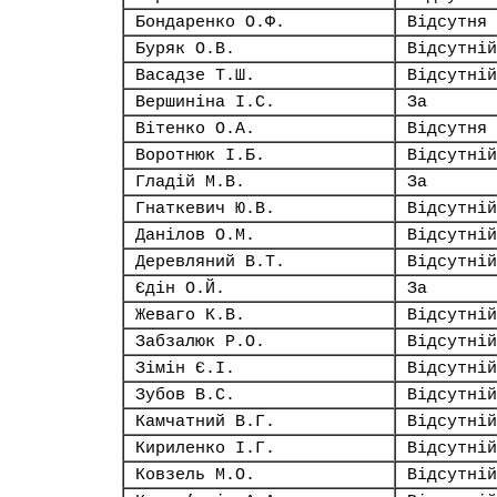
Бондаренко О.Ф.
Відсутня
Буряк О.В.
Відсутній
Васадзе Т.Ш.
Відсутній
Вершиніна І.С.
За
Вітенко О.А.
Відсутня
Воротнюк І.Б.
Відсутній
Гладій М.В.
За
Гнаткевич Ю.В.
Відсутній
Данілов О.М.
Відсутній
Деревляний В.Т.
Відсутній
Єдін О.Й.
За
Жеваго К.В.
Відсутній
Забзалюк Р.О.
Відсутній
Зімін Є.І.
Відсутній
Зубов В.С.
Відсутній
Камчатний В.Г.
Відсутній
Кириленко І.Г.
Відсутній
Ковзель М.О.
Відсутній