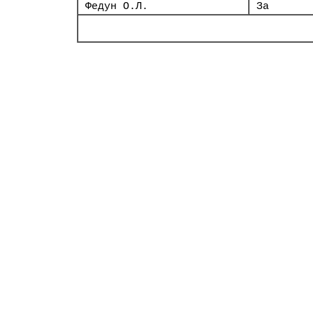
Федун О.Л.
За