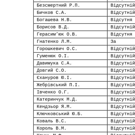
Безсмертний Р.П.
Відсутній
Бичков С.А.
Відсутній
Богашева Н.В.
Відсутня
Борисов В.Д.
Відсутній
Герасим’юк О.В.
Відсутня
Гнатенко Л.М.
За
Горошкевич О.С.
Відсутній
Гуменюк О.І.
Відсутній
Давимука С.А.
Відсутній
Довгий С.О.
Відсутній
Єхануров Ю.І.
Відсутній
Жебрівський П.І.
Відсутній
Івченко О.Г.
Відсутній
Катеринчук М.Д.
Відсутній
Кендзьор Я.М.
Відсутній
Ключковський Ю.Б.
Відсутній
Коваль В.С.
Відсутній
Король В.М.
Відсутній