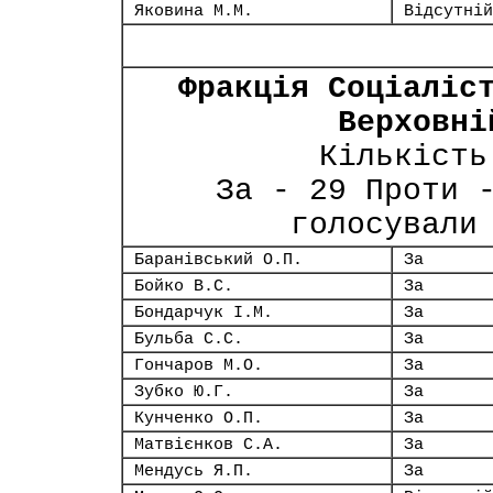
Яковина М.М.
Відсутній
Фракція Соціаліс
Верховні
Кількість
За - 29 Проти 
голосували
Баранівський О.П.
За
Бойко В.С.
За
Бондарчук І.М.
За
Бульба С.С.
За
Гончаров М.О.
За
Зубко Ю.Г.
За
Кунченко О.П.
За
Матвієнков С.А.
За
Мендусь Я.П.
За