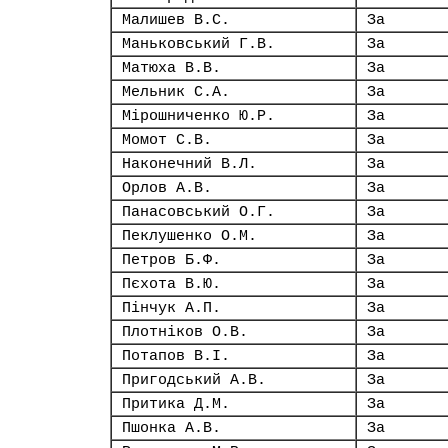
Малишев В.С.
За
Маньковський Г.В.
За
Матюха В.В.
За
Мельник С.А.
За
Мірошниченко Ю.Р.
За
Момот С.В.
За
Наконечний В.Л.
За
Орлов А.В.
За
Панасовський О.Г.
За
Пеклушенко О.М.
За
Петров Б.Ф.
За
Пєхота В.Ю.
За
Пінчук А.П.
За
Плотніков О.В.
За
Потапов В.І.
За
Пригодський А.В.
За
Притика Д.М.
За
Пшонка А.В.
За