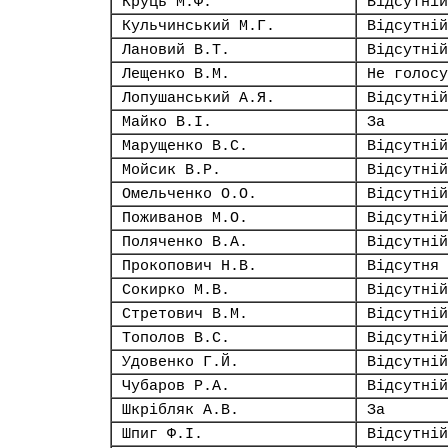
Круць М.Ф.
Відсутній
Кульчинський М.Г.
Відсутній
Лановий В.Т.
Відсутній
Лещенко В.М.
Не голосу
Лопушанський А.Я.
Відсутній
Майко В.І.
За
Марущенко В.С.
Відсутній
Мойсик В.Р.
Відсутній
Омельченко О.О.
Відсутній
Поживанов М.О.
Відсутній
Поляченко В.А.
Відсутній
Прокопович Н.В.
Відсутня
Сокирко М.В.
Відсутній
Стретович В.М.
Відсутній
Тополов В.С.
Відсутній
Удовенко Г.Й.
Відсутній
Чубаров Р.А.
Відсутній
Шкрібляк А.В.
За
Шпиг Ф.І.
Відсутній