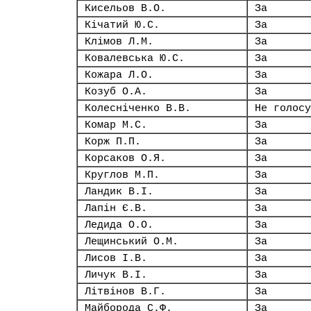
Кисельов В.О.
За
Кічатий Ю.С.
За
Клімов Л.М.
За
Ковалевська Ю.С.
За
Кожара Л.О.
За
Козуб О.А.
За
Колесніченко В.В.
Не голосу
Комар М.С.
За
Корж П.П.
За
Корсаков О.Я.
За
Круглов М.П.
За
Ландик В.І.
За
Лапін Є.В.
За
Ледида О.О.
За
Лещинський О.М.
За
Лисов І.В.
За
Личук В.І.
За
Літвінов В.Г.
За
Майборода С.Ф.
За