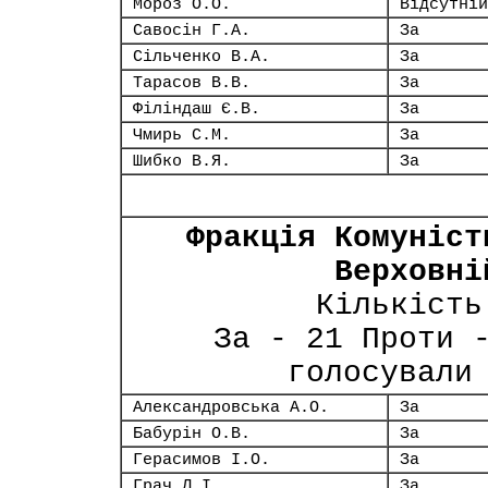
Мороз О.О.
Відсутній
Савосін Г.А.
За
Сільченко В.А.
За
Тарасов В.В.
За
Філіндаш Є.В.
За
Чмирь С.М.
За
Шибко В.Я.
За
Фракція Комуніст
Верховні
Кількість
За - 21 Проти 
голосували
Александровська А.О.
За
Бабурін О.В.
За
Герасимов І.О.
За
Грач Л.І.
За