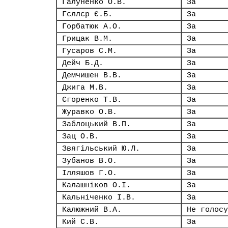
Галуненко О.В.
За
Гєллєр Є.Б.
За
Горбатюк А.О.
За
Грицак В.М.
За
Гусаров С.М.
За
Дейч Б.Д.
За
Демчишен В.В.
За
Джига М.В.
За
Єгоренко Т.В.
За
Журавко О.В.
За
Заблоцький В.П.
За
Зац О.В.
За
Звягільський Ю.Л.
За
Зубанов В.О.
За
Ілляшов Г.О.
За
Калашніков О.І.
За
Кальніченко І.В.
За
Калюжний В.А.
Не голосу
Кий С.В.
За