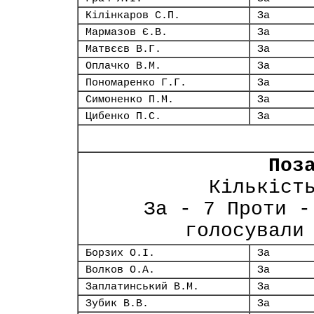
Кілінкаров С.П.
За
Мармазов Є.В.
За
Матвєєв В.Г.
За
Оплачко В.М.
За
Пономаренко Г.Г.
За
Симоненко П.М.
За
Цибенко П.С.
За
Поз
Кількіст
За - 7 Проти -
голосували
Борзих О.І.
За
Волков О.А.
За
Заплатинський В.М.
За
Зубик В.В.
За