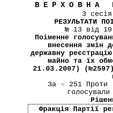
ВЕРХОВНА 
3 сесі
РЕЗУЛЬТАТИ ПО
№ 13 від 19
Поіменне голосуван
внесення змін д
державну реєстрацію
майно та їх обм
21.03.2007) (№2597
За - 251 Проти 
голосували
Рішен
Фракція Партії ре