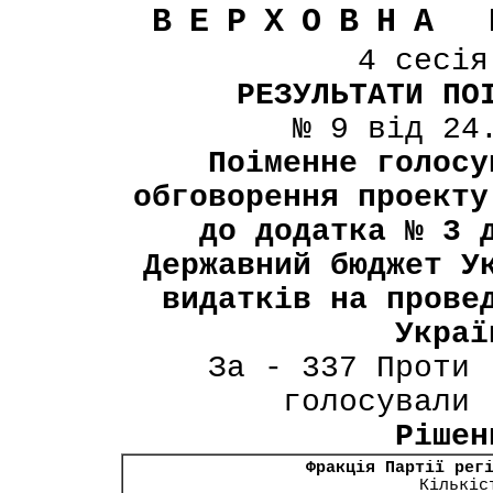
ВЕРХОВНА 
4 сесі
РЕЗУЛЬТАТИ ПО
№ 9 від 24
Поіменне голосу
обговорення проекту
до додатка № 3 
Державний бюджет У
видатків на прове
Украї
За - 337 Проти 
голосували 
Рішен
Фракція Партії рег
Кількіс