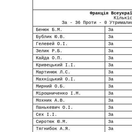
Фракція Всеукра
Кількі
За - 36 Проти - 0 Утримали
Бенюк Б.М.
За
Бублик Ю.В.
За
Гелевей О.І.
За
Зелик Р.Б.
За
Кайда О.П.
За
Кривецький І.І.
За
Мартинюк Л.С.
За
Махніцький О.І.
За
Мирний О.Б.
За
Мірошниченко І.М.
За
Мохник А.В.
За
Панькевич О.І.
За
Сех І.І.
За
Сиротюк Ю.М.
За
Тягнибок А.Я.
За