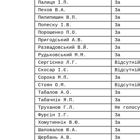
Палиця І.П.
За
Пехов В.А.
За
Пилипишин В.П.
За
Попеску І.В.
За
Порошенко П.О.
За
Пригодський А.В.
За
Развадовський В.Й.
За
Рудьковський М.М.
За
Сергієнко Л.Г.
Відсутній
Скосар І.Є.
Відсутній
Сорока М.П.
За
Стоян О.М.
Відсутній
Табалов А.О.
За
Табачнік Я.П.
За
Труханов Г.Л.
Не голосу
Фурсін І.Г.
За
Хомутиннік В.Ю.
За
Шаповалов Ю.А.
За
Щербань А.В.
За