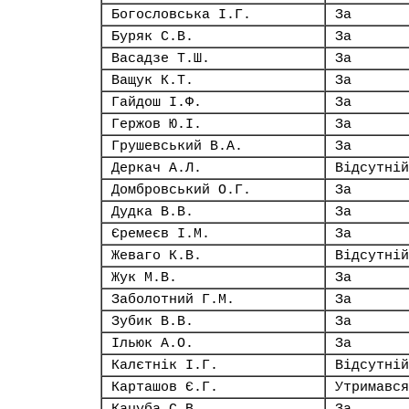
Богословська І.Г.
За
Буряк С.В.
За
Васадзе Т.Ш.
За
Ващук К.Т.
За
Гайдош І.Ф.
За
Гержов Ю.І.
За
Грушевський В.А.
За
Деркач А.Л.
Відсутній
Домбровський О.Г.
За
Дудка В.В.
За
Єремеєв І.М.
За
Жеваго К.В.
Відсутній
Жук М.В.
За
Заболотний Г.М.
За
Зубик В.В.
За
Ільюк А.О.
За
Калєтнік І.Г.
Відсутній
Карташов Є.Г.
Утримався