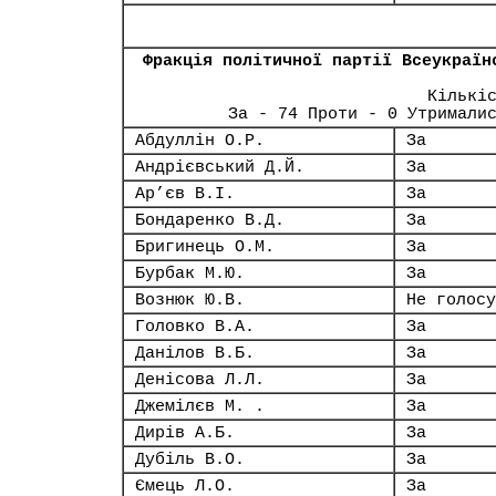
Фракція політичної партії Всеукраїн
Кількі
За - 74 Проти - 0 Утримали
Абдуллін О.Р.
За
Андрієвський Д.Й.
За
Ар’єв В.І.
За
Бондаренко В.Д.
За
Бригинець О.М.
За
Бурбак М.Ю.
За
Вознюк Ю.В.
Не голосу
Головко В.А.
За
Данілов В.Б.
За
Денісова Л.Л.
За
Джемілєв М. .
За
Дирів А.Б.
За
Дубіль В.О.
За
Ємець Л.О.
За