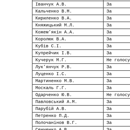
Іванчук А.В.
За
Кальченко В.М.
За
Кириленко В.А.
За
Княжицький М.Л.
За
Кожем’якін А.А.
За
Королюк В.А.
За
Кубів С.І.
За
Купрейчик І.В.
За
Кучерук М.Г.
Не голосу
Лук’янчук Р.В.
За
Луценко І.С.
За
Мартиненко М.В.
За
Москаль Г.Г.
За
Одарченко Ю.В.
Не голосу
Павловський А.М.
За
Парубій А.В.
За
Петренко П.Д.
За
Полочанінов В.Г.
За
Сенченко А.В.
За