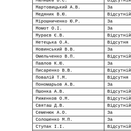
Малишев В.С.
Відсутній
Мартовицький А.В.
За
Медяник В.Ю.
Відсутній
Мірошниченко Ю.Р.
За
Момот О.І.
За
Мураєв Є.В.
Відсутній
Нетецька О.А.
Відсутня
Новинський В.В.
За
Омельченко В.П.
Відсутній
Павлов К.Ю.
За
Писаренко В.В.
Відсутній
Повалій Т.М.
Відсутня
Пономарьов А.В.
За
Пшонка А.В.
Відсутній
Риженков О.М.
Відсутній
Святаш Д.В.
Відсутній
Семенюк А.О.
За
Солошенко М.П.
За
Ступак І.І.
Відсутній