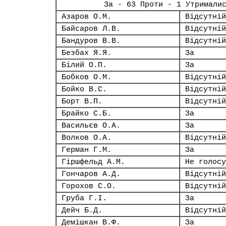
За - 63 Проти - 1 Утримали
Азаров О.М.
Відсутній
Байсаров Л.В.
Відсутній
Бандуров В.В.
Відсутній
Безбах Я.Я.
За
Білий О.П.
За
Бобков О.М.
Відсутній
Бойко В.С.
Відсутній
Борт В.П.
Відсутній
Брайко С.Б.
За
Васильєв О.А.
За
Волков О.А.
Відсутній
Герман Г.М.
За
Гіршфельд А.М.
Не голосу
Гончаров А.Д.
Відсутній
Горохов С.О.
Відсутній
Груба Г.І.
За
Дейч Б.Д.
Відсутній
Демішкан В.Ф.
За