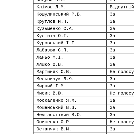
Кацуба С.В.
За
Клімов Л.М.
Відсутній
Кошулинський Р.В.
За
Круглов М.П.
За
Кузьменко С.А.
За
Кулініч О.І.
За
Куровський І.І.
За
Лабазюк С.П.
За
Ланьо М.І.
За
Ляшко О.В.
За
Мартиняк С.В.
Не голосу
Мельничук Л.Ю.
За
Мирний І.М.
За
Мисик В.Ю.
Не голосу
Москаленко Я.М.
За
Мошенський В.З.
За
Немілостівий В.О.
За
Онищенко О.Р.
Не голосу
Остапчук В.М.
За