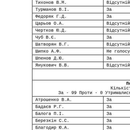
Тихонов В.М.
Відсутній
Турманов В.І.
За
Федоряк Г.Д.
За
Царьов О.А.
Відсутній
Чертков Ю.Д.
Відсутній
Чуб В.Є.
За
Шатворян В.Г.
Відсутній
Шипко А.Ф.
Не голосу
Шпенов Д.Ю.
За
Янукович В.В.
Відсутній
П
Кількіс
За - 99 Проти - 0 Утрималис
Атрошенко В.А.
За
Бадаєв Р.Г.
За
Балога П.І.
За
Березкін С.С.
За
Благодир Ю.А.
За