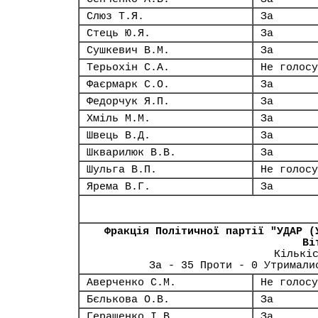
Слюз Т.Я.
За
Стець Ю.Я.
За
Сушкевич В.М.
За
Терьохін С.А.
Не голосу
Фаєрмарк С.О.
За
Федорчук Я.П.
За
Хміль М.М.
За
Швець В.Д.
За
Шкварилюк В.В.
За
Шульга В.П.
Не голосу
Ярема В.Г.
За
Фракція Політичної партії "УДАР (
Ві
Кількі
За - 35 Проти - 0 Утримали
Аверченко С.М.
Не голосу
Бєлькова О.В.
За
Геращенко І.В.
За