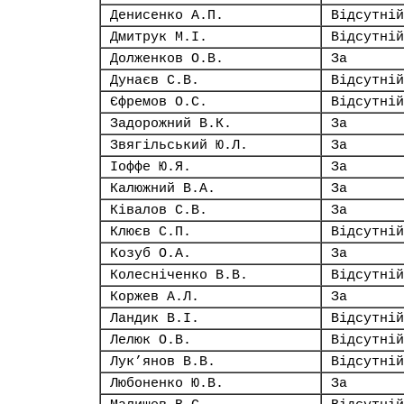
Денисенко А.П.
Відсутній
Дмитрук М.І.
Відсутній
Долженков О.В.
За
Дунаєв С.В.
Відсутній
Єфремов О.С.
Відсутній
Задорожний В.К.
За
Звягільський Ю.Л.
За
Іоффе Ю.Я.
За
Калюжний В.А.
За
Ківалов С.В.
За
Клюєв С.П.
Відсутній
Козуб О.А.
За
Колесніченко В.В.
Відсутній
Коржев А.Л.
За
Ландик В.І.
Відсутній
Лелюк О.В.
Відсутній
Лук’янов В.В.
Відсутній
Любоненко Ю.В.
За