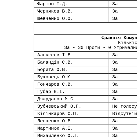
Фаріон І.Д.
За
Черняков В.В.
За
Шевченко О.О.
За
Фракція Кому
Кількі
За - 30 Проти - 0 Утримали
Алексєєв І.В.
За
Баландін С.В.
За
Борита О.В.
За
Буховець О.Ю.
За
Гончаров С.В.
За
Губар В.І.
За
Дзарданов М.С.
За
Зубчевський О.П.
Не голосу
Кілінкаров С.П.
Відсутній
Левченко О.В.
За
Мартинюк А.І.
За
Михайленко О.Д.
За