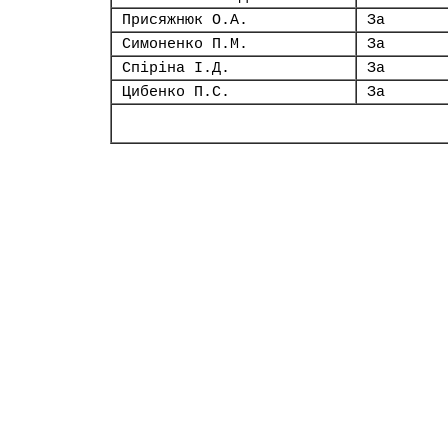
Присяжнюк О.А.
За
Симоненко П.М.
За
Спіріна І.Д.
За
Цибенко П.С.
За