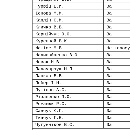
Гурвіц Е.Й.
За
Іонова М.М.
За
Каплін С.М.
За
Кличко В.В.
За
Корнійчук О.О.
За
Куренной В.К.
За
Матіос М.В.
Не голосу
Наливайченко В.О.
За
Новак Н.В.
За
Паламарчук М.П.
За
Пацкан В.В.
За
Побер І.М.
За
Путілов А.С.
За
Різаненко П.О.
За
Романюк Р.С.
За
Савчук Ю.П.
За
Ткачук Г.В.
За
Чугунніков В.С.
За