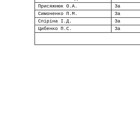
Присяжнюк О.А.
За
Симоненко П.М.
За
Спіріна І.Д.
За
Цибенко П.С.
За