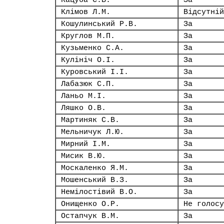
Кацуба С.В.
За
Клімов Л.М.
Відсутній
Кошулинський Р.В.
За
Круглов М.П.
За
Кузьменко С.А.
За
Кулініч О.І.
За
Куровський І.І.
За
Лабазюк С.П.
За
Ланьо М.І.
За
Ляшко О.В.
За
Мартиняк С.В.
За
Мельничук Л.Ю.
За
Мирний І.М.
За
Мисик В.Ю.
За
Москаленко Я.М.
За
Мошенський В.З.
За
Немілостівий В.О.
За
Онищенко О.Р.
Не голосу
Остапчук В.М.
За