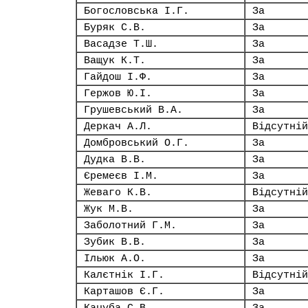
Богословська І.Г.
За
Буряк С.В.
За
Васадзе Т.Ш.
За
Ващук К.Т.
За
Гайдош І.Ф.
За
Гержов Ю.І.
За
Грушевський В.А.
За
Деркач А.Л.
Відсутній
Домбровський О.Г.
За
Дудка В.В.
За
Єремеєв І.М.
За
Жеваго К.В.
Відсутній
Жук М.В.
За
Заболотний Г.М.
За
Зубик В.В.
За
Ільюк А.О.
За
Калєтнік І.Г.
Відсутній
Карташов Є.Г.
За