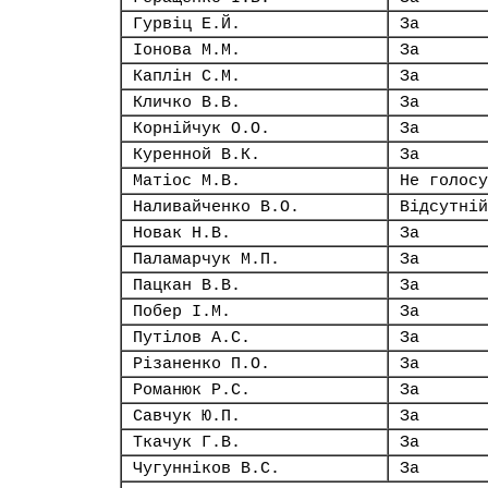
Гурвіц Е.Й.
За
Іонова М.М.
За
Каплін С.М.
За
Кличко В.В.
За
Корнійчук О.О.
За
Куренной В.К.
За
Матіос М.В.
Не голосу
Наливайченко В.О.
Відсутній
Новак Н.В.
За
Паламарчук М.П.
За
Пацкан В.В.
За
Побер І.М.
За
Путілов А.С.
За
Різаненко П.О.
За
Романюк Р.С.
За
Савчук Ю.П.
За
Ткачук Г.В.
За
Чугунніков В.С.
За