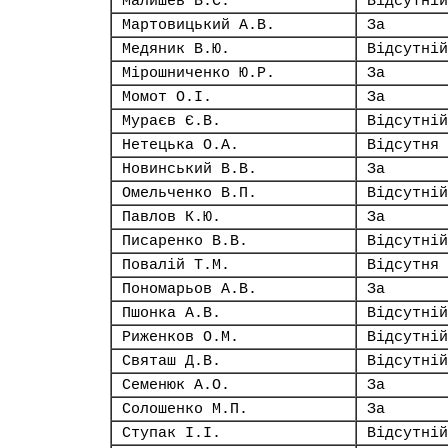
Малишев В.С.
Відсутній
Мартовицький А.В.
За
Медяник В.Ю.
Відсутній
Мірошниченко Ю.Р.
За
Момот О.І.
За
Мураєв Є.В.
Відсутній
Нетецька О.А.
Відсутня
Новинський В.В.
За
Омельченко В.П.
Відсутній
Павлов К.Ю.
За
Писаренко В.В.
Відсутній
Повалій Т.М.
Відсутня
Пономарьов А.В.
За
Пшонка А.В.
Відсутній
Риженков О.М.
Відсутній
Святаш Д.В.
Відсутній
Семенюк А.О.
За
Солошенко М.П.
За
Ступак І.І.
Відсутній