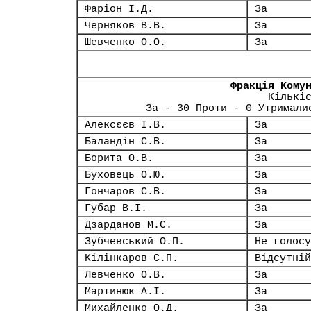
Фаріон І.Д.
За
Черняков В.В.
За
Шевченко О.О.
За
Фракція Кому
Кількі
За - 30 Проти - 0 Утримали
Алексєєв І.В.
За
Баландін С.В.
За
Борита О.В.
За
Буховець О.Ю.
За
Гончаров С.В.
За
Губар В.І.
За
Дзарданов М.С.
За
Зубчевський О.П.
Не голосу
Кілінкаров С.П.
Відсутній
Левченко О.В.
За
Мартинюк А.І.
За
Михайленко О.Д.
За