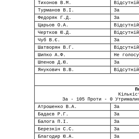
Тихонов В.М.
Відсутній
Турманов В.І.
За
Федоряк Г.Д.
За
Царьов О.А.
Відсутній
Чертков Ю.Д.
Відсутній
Чуб В.Є.
За
Шатворян В.Г.
Відсутній
Шипко А.Ф.
Не голосу
Шпенов Д.Ю.
За
Янукович В.В.
Відсутній
П
Кількіс
За - 105 Проти - 0 Утримали
Атрошенко В.А.
За
Бадаєв Р.Г.
За
Балога П.І.
За
Березкін С.С.
За
Благодир Ю.А.
За