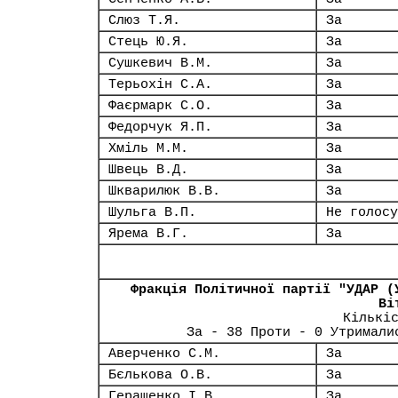
Слюз Т.Я.
За
Стець Ю.Я.
За
Сушкевич В.М.
За
Терьохін С.А.
За
Фаєрмарк С.О.
За
Федорчук Я.П.
За
Хміль М.М.
За
Швець В.Д.
За
Шкварилюк В.В.
За
Шульга В.П.
Не голосу
Ярема В.Г.
За
Фракція Політичної партії "УДАР (
Ві
Кількі
За - 38 Проти - 0 Утримали
Аверченко С.М.
За
Бєлькова О.В.
За
Геращенко І.В.
За