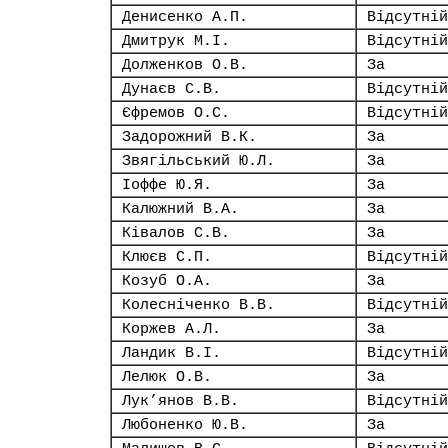
Денисенко А.П.
Відсутній
Дмитрук М.І.
Відсутній
Долженков О.В.
За
Дунаєв С.В.
Відсутній
Єфремов О.С.
Відсутній
Задорожний В.К.
За
Звягільський Ю.Л.
За
Іоффе Ю.Я.
За
Калюжний В.А.
За
Ківалов С.В.
За
Клюєв С.П.
Відсутній
Козуб О.А.
За
Колесніченко В.В.
Відсутній
Коржев А.Л.
За
Ландик В.І.
Відсутній
Лелюк О.В.
За
Лук’янов В.В.
Відсутній
Любоненко Ю.В.
За