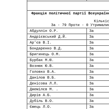
Фракція політичної партії Всеукраїн
Кількі
За - 79 Проти - 0 Утримали
Абдуллін О.Р.
За
Андрієвський Д.Й.
За
Ар’єв В.І.
За
Бондаренко В.Д.
За
Бригинець О.М.
За
Бурбак М.Ю.
За
Вознюк Ю.В.
За
Головко В.А.
За
Данілов В.Б.
За
Денісова Л.Л.
За
Джемілєв М. .
За
Дирів А.Б.
За
Дубіль В.О.
За
Ємець Л.О.
За