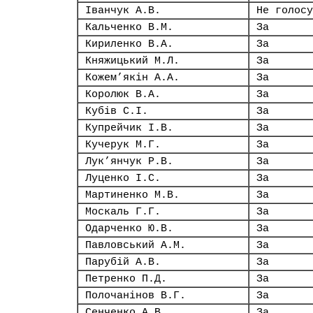
Іванчук А.В.
Не голосу
Кальченко В.М.
За
Кириленко В.А.
За
Княжицький М.Л.
За
Кожем’якін А.А.
За
Королюк В.А.
За
Кубів С.І.
За
Купрейчик І.В.
За
Кучерук М.Г.
За
Лук’янчук Р.В.
За
Луценко І.С.
За
Мартиненко М.В.
За
Москаль Г.Г.
За
Одарченко Ю.В.
За
Павловський А.М.
За
Парубій А.В.
За
Петренко П.Д.
За
Полочанінов В.Г.
За
Сенченко А.В.
За