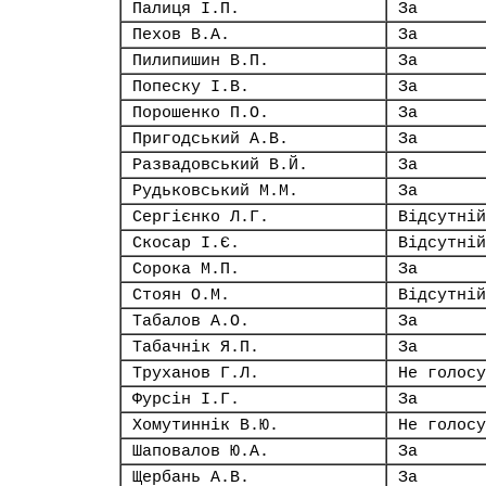
Палиця І.П.
За
Пехов В.А.
За
Пилипишин В.П.
За
Попеску І.В.
За
Порошенко П.О.
За
Пригодський А.В.
За
Развадовський В.Й.
За
Рудьковський М.М.
За
Сергієнко Л.Г.
Відсутній
Скосар І.Є.
Відсутній
Сорока М.П.
За
Стоян О.М.
Відсутній
Табалов А.О.
За
Табачнік Я.П.
За
Труханов Г.Л.
Не голосу
Фурсін І.Г.
За
Хомутиннік В.Ю.
Не голосу
Шаповалов Ю.А.
За
Щербань А.В.
За