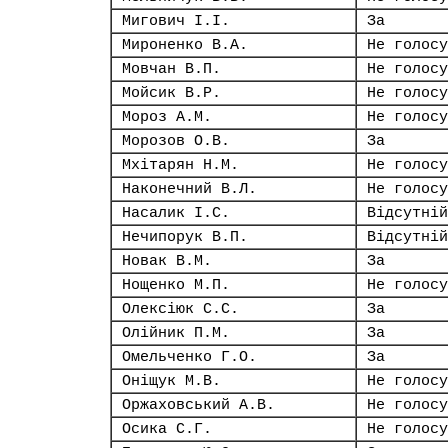
Мигович І.І.
За
Мироненко В.А.
Не голосу
Мовчан В.П.
Не голосу
Мойсик В.Р.
Не голосу
Мороз А.М.
Не голосу
Морозов О.В.
За
Мхітарян Н.М.
Не голосу
Наконечний В.Л.
Не голосу
Насалик І.С.
Відсутній
Нечипорук В.П.
Відсутній
Новак В.М.
За
Нощенко М.П.
Не голосу
Олексіюк С.С.
За
Олійник П.М.
За
Омельченко Г.О.
За
Оніщук М.В.
Не голосу
Оржаховський А.В.
Не голосу
Осика С.Г.
Не голосу