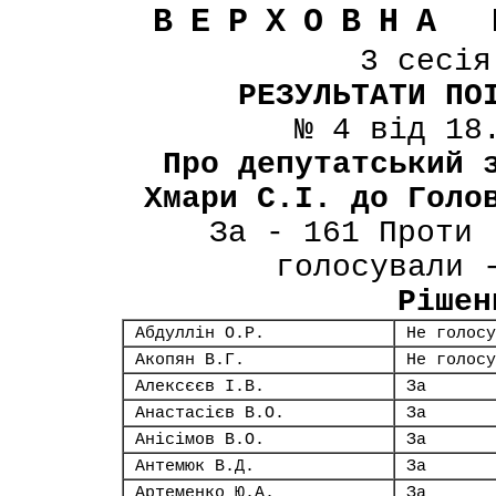
ВЕРХОВНА 
3 сесі
РЕЗУЛЬТАТИ ПО
№ 4 від 18
Про депутатський 
Хмари С.І. до Голо
За - 161 Проти 
голосували 
Рішен
Абдуллін О.Р.
Не голосу
Акопян В.Г.
Не голосу
Алексєєв І.В.
За
Анастасієв В.О.
За
Анісімов В.О.
За
Антемюк В.Д.
За
Артеменко Ю.А.
За