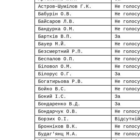
Астров–Шумілов Г.К.
Не голосу
Бабурін О.В.
Не голосу
Байсаров Л.В.
Не голосу
Бандурка О.М.
Не голосу
Бартків В.П.
За
Бауер М.Й.
Не голосу
Безсмертний Р.П.
Не голосу
Беспалов О.П.
Не голосу
Біловол О.М.
Не голосу
Білорус О.Г.
За
Богатирьова Р.В.
Не голосу
Бойко В.С.
Не голосу
Бокий І.С.
За
Бондаренко В.Д.
За
Бондарчук О.В.
Не голосу
Борзих О.І.
Відсутній
Бронніков В.К.
Не голосу
Будаг'янц М.А.
Не голосу