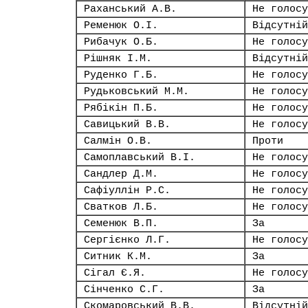
Раханський А.В.
Не голосу
Ременюк О.І.
Відсутній
Рибачук О.Б.
Не голосу
Рішняк І.М.
Відсутній
Руденко Г.Б.
Не голосу
Рудьковський М.М.
Не голосу
Рябікін П.Б.
Не голосу
Савицький В.В.
Не голосу
Салмін О.В.
Проти
Самоплавський В.І.
Не голосу
Сандлер Д.М.
Не голосу
Сафіуллін Р.С.
Не голосу
Сватков Л.Б.
Не голосу
Семенюк В.П.
За
Сергієнко Л.Г.
Не голосу
Ситник К.М.
За
Сігал Є.Я.
Не голосу
Сінченко С.Г.
За
Скомаровський В.В.
Відсутній