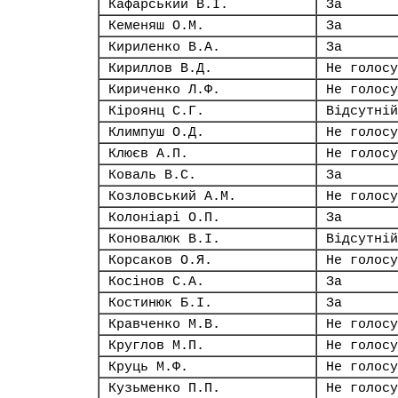
Кафарський В.І.
За
Кеменяш О.М.
За
Кириленко В.А.
За
Кириллов В.Д.
Не голосу
Кириченко Л.Ф.
Не голосу
Кіроянц С.Г.
Відсутній
Климпуш О.Д.
Не голосу
Клюєв А.П.
Не голосу
Коваль В.С.
За
Козловський А.М.
Не голосу
Колоніарі О.П.
За
Коновалюк В.І.
Відсутній
Корсаков О.Я.
Не голосу
Косінов С.А.
За
Костинюк Б.І.
За
Кравченко М.В.
Не голосу
Круглов М.П.
Не голосу
Круць М.Ф.
Не голосу
Кузьменко П.П.
Не голосу