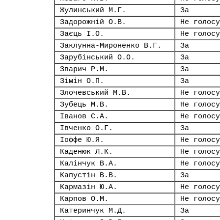
Жулинський М.Г.
За
Задорожній О.В.
Не голосу
Заєць І.О.
Не голосу
Заклунна-Мироненко В.Г.
За
Зарубінський О.О.
За
Зварич Р.М.
За
Зімін О.П.
За
Злочевський М.В.
Не голосу
Зубець М.В.
Не голосу
Іванов С.А.
Не голосу
Івченко О.Г.
За
Іоффе Ю.Я.
Не голосу
Каденюк Л.К.
Не голосу
Калінчук В.А.
Не голосу
Капустін В.В.
За
Кармазін Ю.А.
Не голосу
Карпов О.М.
Не голосу
Катеринчук М.Д.
За