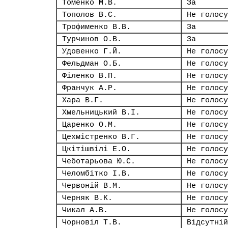
Томенко М.В.
За
Тополов В.С.
Не голосу
Трофименко В.В.
За
Турчинов О.В.
За
Удовенко Г.Й.
Не голосу
Фельдман О.Б.
Не голосу
Філенко В.П.
Не голосу
Франчук А.Р.
Не голосу
Хара В.Г.
Не голосу
Хмельницький В.І.
Не голосу
Царенко О.М.
Не голосу
Цехмістренко В.Г.
Не голосу
Цкітішвілі Е.О.
Не голосу
Чеботарьова Ю.С.
Не голосу
Челомбітко І.В.
Не голосу
Червоній В.М.
Не голосу
Черняк В.К.
Не голосу
Чикал А.В.
Не голосу
Чорновіл Т.В.
Відсутній