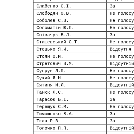
Слабенко С.І.
За
Слободян О.В.
Не голосу
Соболєв С.В.
Не голосу
Соломатін Ю.П.
Не голосу
Співачук В.Л.
За
Сташевський С.Т.
Не голосу
Стецько Я.Й.
Відсутня
Стоян О.М.
Не голосу
Стретович В.М.
Відсутній
Супрун Л.П.
Не голосу
Сухий Я.М.
Не голосу
Сятиня М.Л.
Відсутній
Танюк Л.С.
Не голосу
Тарасюк Б.І.
За
Терещук С.М.
Не голосу
Тимошенко В.А.
За
Ткач Р.В.
За
Толочко П.П.
Відсутній