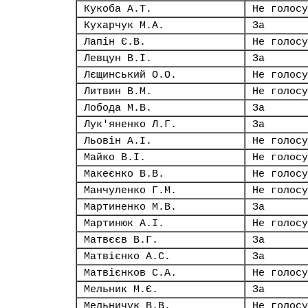
Кукоба А.Т.
Не голосу
Кухарчук М.А.
За
Лапін Є.В.
Не голосу
Левцун В.І.
За
Лєщинський О.О.
Не голосу
Литвин В.М.
Не голосу
Лобода М.В.
За
Лук'яненко Л.Г.
За
Льовін А.І.
Не голосу
Майко В.І.
Не голосу
Макеєнко В.В.
Не голосу
Манчуленко Г.М.
Не голосу
Мартиненко М.В.
За
Мартинюк А.І.
Не голосу
Матвєєв В.Г.
За
Матвієнко А.С.
За
Матвієнков С.А.
Не голосу
Мельник М.Є.
За
Мельничук В.В.
Не голосу