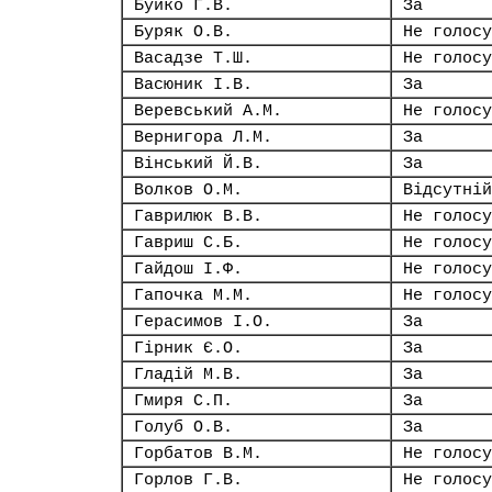
Буйко Г.В.
За
Буряк О.В.
Не голосу
Васадзе Т.Ш.
Не голосу
Васюник І.В.
За
Веревський А.М.
Не голосу
Вернигора Л.М.
За
Вінський Й.В.
За
Волков О.М.
Відсутній
Гаврилюк В.В.
Не голосу
Гавриш С.Б.
Не голосу
Гайдош І.Ф.
Не голосу
Гапочка М.М.
Не голосу
Герасимов І.О.
За
Гірник Є.О.
За
Гладій М.В.
За
Гмиря С.П.
За
Голуб О.В.
За
Горбатов В.М.
Не голосу
Горлов Г.В.
Не голосу