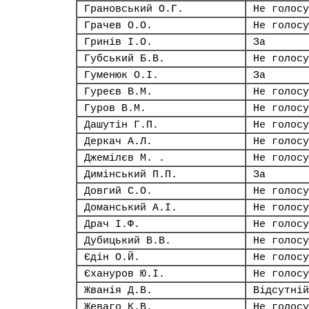
Грановський О.Г.
Не голосу
Грачев О.О.
Не голосу
Гринів І.О.
За
Губський Б.В.
Не голосу
Гуменюк О.І.
За
Гуреєв В.М.
Не голосу
Гуров В.М.
Не голосу
Дашутін Г.П.
Не голосу
Деркач А.Л.
Не голосу
Джемілєв М. .
Не голосу
Димінський П.П.
За
Довгий С.О.
Не голосу
Доманський А.І.
Не голосу
Драч І.Ф.
Не голосу
Дубицький В.В.
Не голосу
Єдін О.Й.
Не голосу
Єхануров Ю.І.
Не голосу
Жванія Д.В.
Відсутній
Жеваго К.В.
Не голосу