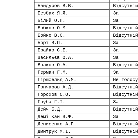
Бандуров В.В.
Відсутній
Безбах Я.Я.
За
Білий О.П.
За
Бобков О.М.
Відсутній
Бойко В.С.
Відсутній
Борт В.П.
За
Брайко С.Б.
За
Васильєв О.А.
За
Волков О.А.
Відсутній
Герман Г.М.
За
Гіршфельд А.М.
Не голосу
Гончаров А.Д.
Відсутній
Горохов С.О.
Відсутній
Груба Г.І.
За
Дейч Б.Д.
Відсутній
Демішкан В.Ф.
За
Денисенко А.П.
Відсутній
Дмитрук М.І.
Відсутній