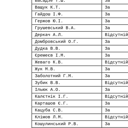
Васадзе Т.Ш.
За
Ващук К.Т.
За
Гайдош І.Ф.
За
Гержов Ю.І.
За
Грушевський В.А.
За
Деркач А.Л.
Відсутній
Домбровський О.Г.
За
Дудка В.В.
За
Єремеєв І.М.
За
Жеваго К.В.
Відсутній
Жук М.В.
За
Заболотний Г.М.
За
Зубик В.В.
Відсутній
Ільюк А.О.
За
Калєтнік І.Г.
Відсутній
Карташов Є.Г.
За
Кацуба С.В.
За
Клімов Л.М.
Відсутній
Кошулинський Р.В.
За