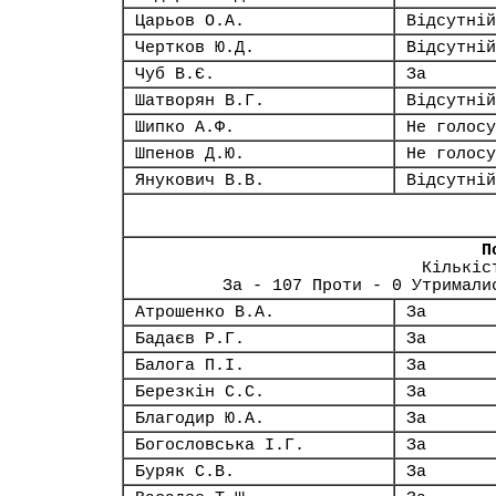
Царьов О.А.
Відсутній
Чертков Ю.Д.
Відсутній
Чуб В.Є.
За
Шатворян В.Г.
Відсутній
Шипко А.Ф.
Не голосу
Шпенов Д.Ю.
Не голосу
Янукович В.В.
Відсутній
П
Кількіс
За - 107 Проти - 0 Утримали
Атрошенко В.А.
За
Бадаєв Р.Г.
За
Балога П.І.
За
Березкін С.С.
За
Благодир Ю.А.
За
Богословська І.Г.
За
Буряк С.В.
За