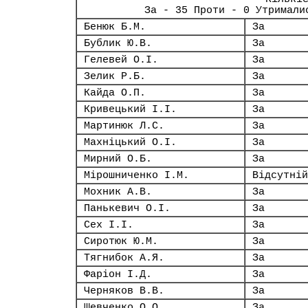
За - 35 Проти - 0 Утримали
Бенюк Б.М.
За
Бублик Ю.В.
За
Гелевей О.І.
За
Зелик Р.Б.
За
Кайда О.П.
За
Кривецький І.І.
За
Мартинюк Л.С.
За
Махніцький О.І.
За
Мирний О.Б.
За
Мірошниченко І.М.
Відсутній
Мохник А.В.
За
Панькевич О.І.
За
Сех І.І.
За
Сиротюк Ю.М.
За
Тягнибок А.Я.
За
Фаріон І.Д.
За
Черняков В.В.
За
Шевченко О.О.
За