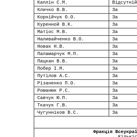
Каплін С.М.
Відсутній
Кличко В.В.
За
Корнійчук О.О.
За
Куренной В.К.
За
Матіос М.В.
За
Наливайченко В.О.
За
Новак Н.В.
За
Паламарчук М.П.
За
Пацкан В.В.
За
Побер І.М.
За
Путілов А.С.
За
Різаненко П.О.
За
Романюк Р.С.
За
Савчук Ю.П.
За
Ткачук Г.В.
За
Чугунніков В.С.
За
Фракція Всеукра
Кількі