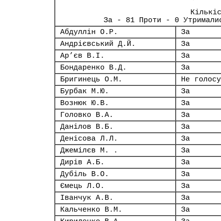
Кількі
За - 81 Проти - 0 Утримали
Абдуллін О.Р.
За
Андрієвський Д.Й.
За
Ар’єв В.І.
За
Бондаренко В.Д.
За
Бригинець О.М.
Не голосу
Бурбак М.Ю.
За
Вознюк Ю.В.
За
Головко В.А.
За
Данілов В.Б.
За
Денісова Л.Л.
За
Джемілєв М. .
За
Дирів А.Б.
За
Дубіль В.О.
За
Ємець Л.О.
За
Іванчук А.В.
За
Кальченко В.М.
За