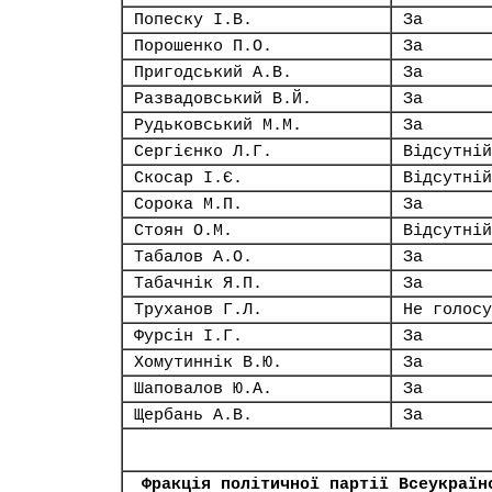
Попеску І.В.
За
Порошенко П.О.
За
Пригодський А.В.
За
Развадовський В.Й.
За
Рудьковський М.М.
За
Сергієнко Л.Г.
Відсутній
Скосар І.Є.
Відсутній
Сорока М.П.
За
Стоян О.М.
Відсутній
Табалов А.О.
За
Табачнік Я.П.
За
Труханов Г.Л.
Не голосу
Фурсін І.Г.
За
Хомутиннік В.Ю.
За
Шаповалов Ю.А.
За
Щербань А.В.
За
Фракція політичної партії Всеукраїн