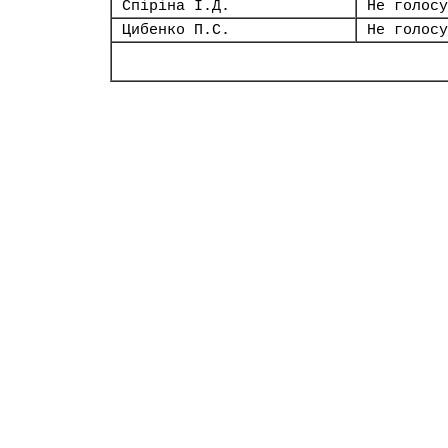
Спіріна І.Д.
Не голосу
Цибенко П.С.
Не голосу