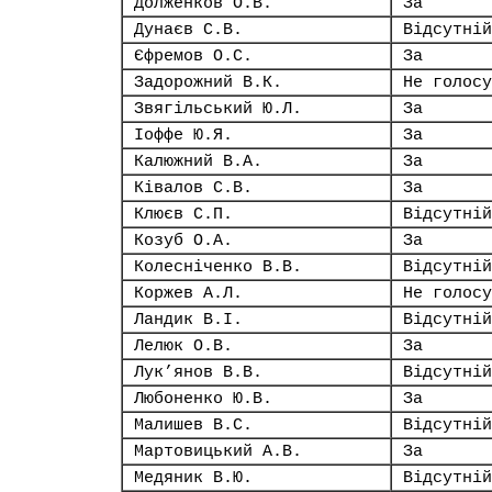
Долженков О.В.
За
Дунаєв С.В.
Відсутній
Єфремов О.С.
За
Задорожний В.К.
Не голосу
Звягільський Ю.Л.
За
Іоффе Ю.Я.
За
Калюжний В.А.
За
Ківалов С.В.
За
Клюєв С.П.
Відсутній
Козуб О.А.
За
Колесніченко В.В.
Відсутній
Коржев А.Л.
Не голосу
Ландик В.І.
Відсутній
Лелюк О.В.
За
Лук’янов В.В.
Відсутній
Любоненко Ю.В.
За
Малишев В.С.
Відсутній
Мартовицький А.В.
За
Медяник В.Ю.
Відсутній