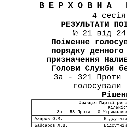
ВЕРХОВНА 
4 сесі
РЕЗУЛЬТАТИ ПО
№ 21 від 24
Поіменне голосу
порядку денного
призначення Нали
Голови Cлужби б
За - 321 Проти 
голосували 
Рішен
Фракція Партії рег
Кількіс
За - 58 Проти - 0 Утрималис
Азаров О.М.
Відсутній
Байсаров Л.В.
Відсутній