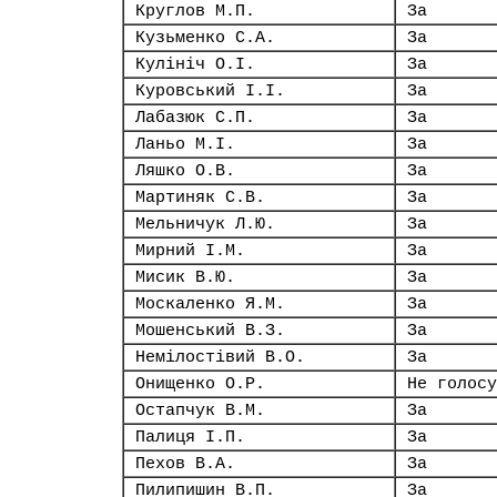
Круглов М.П.
За
Кузьменко С.А.
За
Кулініч О.І.
За
Куровський І.І.
За
Лабазюк С.П.
За
Ланьо М.І.
За
Ляшко О.В.
За
Мартиняк С.В.
За
Мельничук Л.Ю.
За
Мирний І.М.
За
Мисик В.Ю.
За
Москаленко Я.М.
За
Мошенський В.З.
За
Немілостівий В.О.
За
Онищенко О.Р.
Не голосу
Остапчук В.М.
За
Палиця І.П.
За
Пехов В.А.
За
Пилипишин В.П.
За