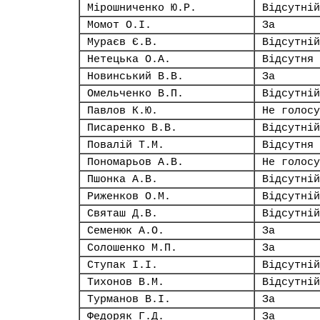
Мірошниченко Ю.Р.
Відсутній
Момот О.І.
За
Мураєв Є.В.
Відсутній
Нетецька О.А.
Відсутня
Новинський В.В.
За
Омельченко В.П.
Відсутній
Павлов К.Ю.
Не голосу
Писаренко В.В.
Відсутній
Повалій Т.М.
Відсутня
Пономарьов А.В.
Не голосу
Пшонка А.В.
Відсутній
Риженков О.М.
Відсутній
Святаш Д.В.
Відсутній
Семенюк А.О.
За
Солошенко М.П.
За
Ступак І.І.
Відсутній
Тихонов В.М.
Відсутній
Турманов В.І.
За
Федоряк Г.Д.
За