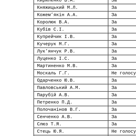
Кириленко В.А.
За
Княжицький М.Л.
За
Кожем’якін А.А.
За
Королюк В.А.
За
Кубів С.І.
За
Купрейчик І.В.
За
Кучерук М.Г.
За
Лук’янчук Р.В.
За
Луценко І.С.
За
Мартиненко М.В.
За
Москаль Г.Г.
Не голосу
Одарченко Ю.В.
За
Павловський А.М.
За
Парубій А.В.
За
Петренко П.Д.
За
Полочанінов В.Г.
За
Сенченко А.В.
За
Слюз Т.Я.
За
Стець Ю.Я.
Не голосу