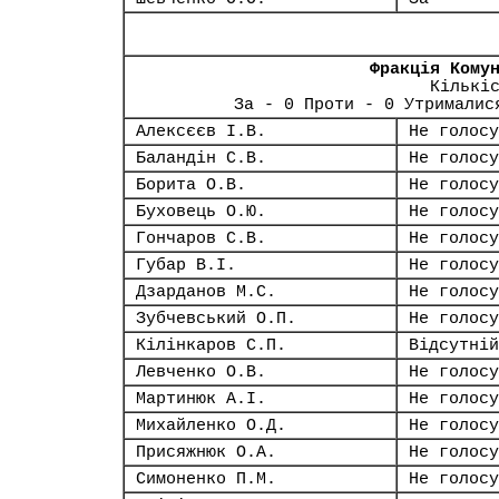
Фракція Кому
Кількі
За - 0 Проти - 0 Утрималис
Алексєєв І.В.
Не голосу
Баландін С.В.
Не голосу
Борита О.В.
Не голосу
Буховець О.Ю.
Не голосу
Гончаров С.В.
Не голосу
Губар В.І.
Не голосу
Дзарданов М.С.
Не голосу
Зубчевський О.П.
Не голосу
Кілінкаров С.П.
Відсутній
Левченко О.В.
Не голосу
Мартинюк А.І.
Не голосу
Михайленко О.Д.
Не голосу
Присяжнюк О.А.
Не голосу
Симоненко П.М.
Не голосу