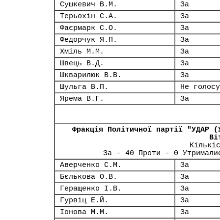
Сушкевич В.М.
За
Терьохін С.А.
За
Фаєрмарк С.О.
За
Федорчук Я.П.
За
Хміль М.М.
За
Швець В.Д.
За
Шкварилюк В.В.
За
Шульга В.П.
Не голосу
Ярема В.Г.
За
Фракція Політичної партії "УДАР (
Ві
Кількі
За - 40 Проти - 0 Утримали
Аверченко С.М.
За
Бєлькова О.В.
За
Геращенко І.В.
За
Гурвіц Е.Й.
За
Іонова М.М.
За