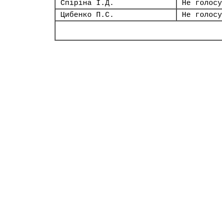
Спіріна І.Д.
Не голосу
Цибенко П.С.
Не голосу