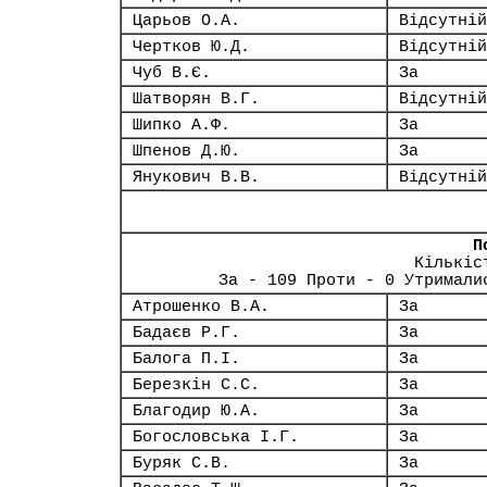
Царьов О.А.
Відсутній
Чертков Ю.Д.
Відсутній
Чуб В.Є.
За
Шатворян В.Г.
Відсутній
Шипко А.Ф.
За
Шпенов Д.Ю.
За
Янукович В.В.
Відсутній
П
Кількіс
За - 109 Проти - 0 Утримали
Атрошенко В.А.
За
Бадаєв Р.Г.
За
Балога П.І.
За
Березкін С.С.
За
Благодир Ю.А.
За
Богословська І.Г.
За
Буряк С.В.
За