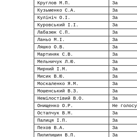
Круглов М.П.
За
Кузьменко С.А.
За
Кулініч О.І.
За
Куровський І.І.
За
Лабазюк С.П.
За
Ланьо М.І.
За
Ляшко О.В.
За
Мартиняк С.В.
За
Мельничук Л.Ю.
За
Мирний І.М.
За
Мисик В.Ю.
За
Москаленко Я.М.
За
Мошенський В.З.
За
Немілостівий В.О.
За
Онищенко О.Р.
Не голосу
Остапчук В.М.
За
Палиця І.П.
За
Пехов В.А.
За
Пилипишин В.П.
За