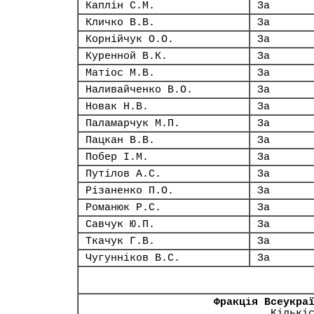
Каплін С.М.
За
Кличко В.В.
За
Корнійчук О.О.
За
Куренной В.К.
За
Матіос М.В.
За
Наливайченко В.О.
За
Новак Н.В.
За
Паламарчук М.П.
За
Пацкан В.В.
За
Побер І.М.
За
Путілов А.С.
За
Різаненко П.О.
За
Романюк Р.С.
За
Савчук Ю.П.
За
Ткачук Г.В.
За
Чугунніков В.С.
За
Фракція Всеукра
Кількі