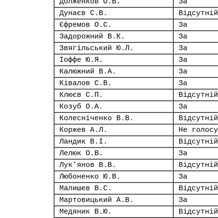
Долженков О.В.
За
Дунаєв С.В.
Відсутній
Єфремов О.С.
За
Задорожний В.К.
За
Звягільський Ю.Л.
За
Іоффе Ю.Я.
За
Калюжний В.А.
За
Ківалов С.В.
За
Клюєв С.П.
Відсутній
Козуб О.А.
За
Колесніченко В.В.
Відсутній
Коржев А.Л.
Не голосу
Ландик В.І.
Відсутній
Лелюк О.В.
За
Лук’янов В.В.
Відсутній
Любоненко Ю.В.
За
Малишев В.С.
Відсутній
Мартовицький А.В.
За
Медяник В.Ю.
Відсутній