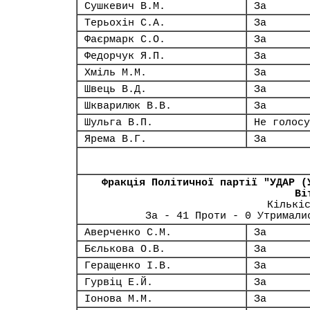
Сушкевич В.М.
За
Терьохін С.А.
За
Фаєрмарк С.О.
За
Федорчук Я.П.
За
Хміль М.М.
За
Швець В.Д.
За
Шкварилюк В.В.
За
Шульга В.П.
Не голосу
Ярема В.Г.
За
Фракція Політичної партії "УДАР (
Ві
Кількі
За - 41 Проти - 0 Утримали
Аверченко С.М.
За
Бєлькова О.В.
За
Геращенко І.В.
За
Гурвіц Е.Й.
За
Іонова М.М.
За