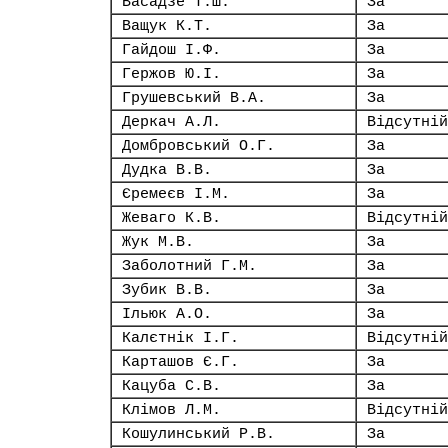
Васадзе Т.Ш.
За
Ващук К.Т.
За
Гайдош І.Ф.
За
Гержов Ю.І.
За
Грушевський В.А.
За
Деркач А.Л.
Відсутній
Домбровський О.Г.
За
Дудка В.В.
За
Єремеєв І.М.
За
Жеваго К.В.
Відсутній
Жук М.В.
За
Заболотний Г.М.
За
Зубик В.В.
За
Ільюк А.О.
За
Калєтнік І.Г.
Відсутній
Карташов Є.Г.
За
Кацуба С.В.
За
Клімов Л.М.
Відсутній
Кошулинський Р.В.
За