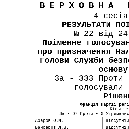
ВЕРХОВНА 
4 сесі
РЕЗУЛЬТАТИ ПО
№ 22 від 24
Поіменне голосува
про призначення На
Голови Cлужби безп
основу
За - 333 Проти 
голосували 
Рішен
Фракція Партії рег
Кількіс
За - 67 Проти - 0 Утримали
Азаров О.М.
Відсутній
Байсаров Л.В.
Відсутній