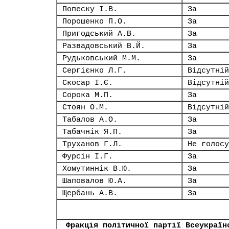
Попеску І.В.
За
Порошенко П.О.
За
Пригодський А.В.
За
Развадовський В.Й.
За
Рудьковський М.М.
За
Сергієнко Л.Г.
Відсутній
Скосар І.Є.
Відсутній
Сорока М.П.
За
Стоян О.М.
Відсутній
Табалов А.О.
За
Табачнік Я.П.
За
Труханов Г.Л.
Не голосу
Фурсін І.Г.
За
Хомутиннік В.Ю.
За
Шаповалов Ю.А.
За
Щербань А.В.
За
Фракція політичної партії Всеукраїн