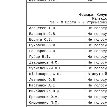
Фракція Кому
Кількі
За - 0 Проти - 0 Утрималис
Алексєєв І.В.
Не голосу
Баландін С.В.
Не голосу
Борита О.В.
Не голосу
Буховець О.Ю.
Не голосу
Гончаров С.В.
Не голосу
Губар В.І.
Не голосу
Дзарданов М.С.
Не голосу
Зубчевський О.П.
Не голосу
Кілінкаров С.П.
Відсутній
Левченко О.В.
Не голосу
Мартинюк А.І.
Не голосу
Михайленко О.Д.
Не голосу
Присяжнюк О.А.
Не голосу
Симоненко П.М.
Не голосу