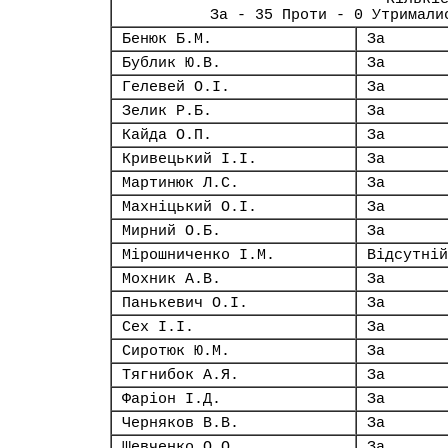
За - 35 Проти - 0 Утримали
Бенюк Б.М.
За
Бублик Ю.В.
За
Гелевей О.І.
За
Зелик Р.Б.
За
Кайда О.П.
За
Кривецький І.І.
За
Мартинюк Л.С.
За
Махніцький О.І.
За
Мирний О.Б.
За
Мірошниченко І.М.
Відсутній
Мохник А.В.
За
Панькевич О.І.
За
Сех І.І.
За
Сиротюк Ю.М.
За
Тягнибок А.Я.
За
Фаріон І.Д.
За
Черняков В.В.
За
Шевченко О.О.
За