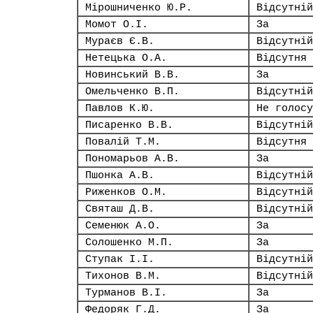
Мірошниченко Ю.Р.
Відсутній
Момот О.І.
За
Мураєв Є.В.
Відсутній
Нетецька О.А.
Відсутня
Новинський В.В.
За
Омельченко В.П.
Відсутній
Павлов К.Ю.
Не голосу
Писаренко В.В.
Відсутній
Повалій Т.М.
Відсутня
Пономарьов А.В.
За
Пшонка А.В.
Відсутній
Риженков О.М.
Відсутній
Святаш Д.В.
Відсутній
Семенюк А.О.
За
Солошенко М.П.
За
Ступак І.І.
Відсутній
Тихонов В.М.
Відсутній
Турманов В.І.
За
Федоряк Г.Д.
За