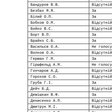
Бандуров В.В.
Відсутній
Безбах Я.Я.
За
Білий О.П.
За
Бобков О.М.
Відсутній
Бойко В.С.
Відсутній
Борт В.П.
За
Брайко С.Б.
За
Васильєв О.А.
Не голосу
Волков О.А.
Відсутній
Герман Г.М.
За
Гіршфельд А.М.
Не голосу
Гончаров А.Д.
Відсутній
Горохов С.О.
Відсутній
Груба Г.І.
За
Дейч Б.Д.
Відсутній
Демішкан В.Ф.
За
Денисенко А.П.
Відсутній
Дмитрук М.І.
Відсутній