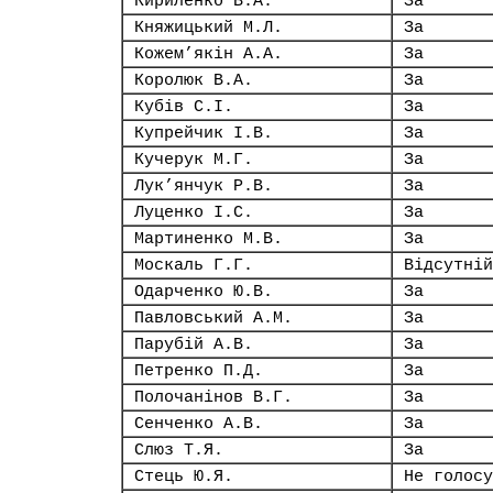
Кириленко В.А.
За
Княжицький М.Л.
За
Кожем’якін А.А.
За
Королюк В.А.
За
Кубів С.І.
За
Купрейчик І.В.
За
Кучерук М.Г.
За
Лук’янчук Р.В.
За
Луценко І.С.
За
Мартиненко М.В.
За
Москаль Г.Г.
Відсутній
Одарченко Ю.В.
За
Павловський А.М.
За
Парубій А.В.
За
Петренко П.Д.
За
Полочанінов В.Г.
За
Сенченко А.В.
За
Слюз Т.Я.
За
Стець Ю.Я.
Не голосу