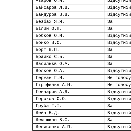
Азаров О.М.
Відсутній
Байсаров Л.В.
Відсутній
Бандуров В.В.
Відсутній
Безбах Я.Я.
За
Білий О.П.
За
Бобков О.М.
Відсутній
Бойко В.С.
Відсутній
Борт В.П.
За
Брайко С.Б.
За
Васильєв О.А.
За
Волков О.А.
Відсутній
Герман Г.М.
Не голосу
Гіршфельд А.М.
Не голосу
Гончаров А.Д.
Відсутній
Горохов С.О.
Відсутній
Груба Г.І.
За
Дейч Б.Д.
Відсутній
Демішкан В.Ф.
За
Денисенко А.П.
Відсутній