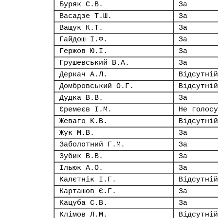
Буряк С.В.
За
Васадзе Т.Ш.
За
Ващук К.Т.
За
Гайдош І.Ф.
За
Гержов Ю.І.
За
Грушевський В.А.
За
Деркач А.Л.
Відсутній
Домбровський О.Г.
Відсутній
Дудка В.В.
За
Єремеєв І.М.
Не голосу
Жеваго К.В.
Відсутній
Жук М.В.
За
Заболотний Г.М.
За
Зубик В.В.
За
Ільюк А.О.
За
Калєтнік І.Г.
Відсутній
Карташов Є.Г.
За
Кацуба С.В.
За
Клімов Л.М.
Відсутній