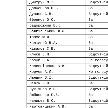
Дмитрук М.І.
Відсутній
Долженков О.В.
За
Дунаєв С.В.
Відсутній
Єфремов О.С.
За
Задорожний В.К.
За
Звягільський Ю.Л.
За
Іоффе Ю.Я.
За
Калюжний В.А.
За
Ківалов С.В.
За
Клюєв С.П.
Відсутній
Козуб О.А.
Не голосу
Колесніченко В.В.
Відсутній
Коржев А.Л.
Не голосу
Ландик В.І.
Відсутній
Лелюк О.В.
За
Лук’янов В.В.
Відсутній
Любоненко Ю.В.
За
Малишев В.С.
Відсутній
Мартовицький А.В.
За