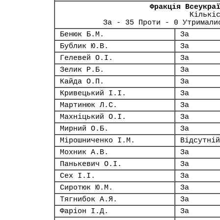
Фракція Всеукра
Кількі
За - 35 Проти - 0 Утримали
Бенюк Б.М.
За
Бублик Ю.В.
За
Гелевей О.І.
За
Зелик Р.Б.
За
Кайда О.П.
За
Кривецький І.І.
За
Мартинюк Л.С.
За
Махніцький О.І.
За
Мирний О.Б.
За
Мірошниченко І.М.
Відсутній
Мохник А.В.
За
Панькевич О.І.
За
Сех І.І.
За
Сиротюк Ю.М.
За
Тягнибок А.Я.
За
Фаріон І.Д.
За