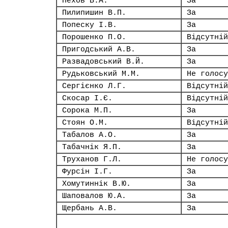
Пехов В.А.
За
Пилипишин В.П.
За
Попеску І.В.
За
Порошенко П.О.
Відсутній
Пригодський А.В.
За
Развадовський В.Й.
За
Рудьковський М.М.
Не голосу
Сергієнко Л.Г.
Відсутній
Скосар І.Є.
Відсутній
Сорока М.П.
За
Стоян О.М.
Відсутній
Табалов А.О.
За
Табачнік Я.П.
За
Труханов Г.Л.
Не голосу
Фурсін І.Г.
За
Хомутиннік В.Ю.
За
Шаповалов Ю.А.
За
Щербань А.В.
За