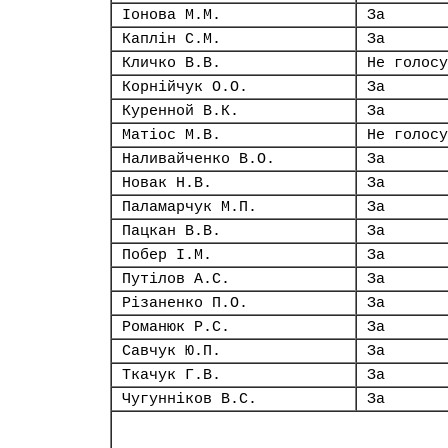
Іонова М.М.
За
Каплін С.М.
За
Кличко В.В.
Не голосу
Корнійчук О.О.
За
Куренной В.К.
За
Матіос М.В.
Не голосу
Наливайченко В.О.
За
Новак Н.В.
За
Паламарчук М.П.
За
Пацкан В.В.
За
Побер І.М.
За
Путілов А.С.
За
Різаненко П.О.
За
Романюк Р.С.
За
Савчук Ю.П.
За
Ткачук Г.В.
За
Чугунніков В.С.
За