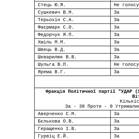
Стець Ю.Я.
Не голосу
Сушкевич В.М.
За
Терьохін С.А.
За
Фаєрмарк С.О.
За
Федорчук Я.П.
За
Хміль М.М.
За
Швець В.Д.
За
Шкварилюк В.В.
За
Шульга В.П.
Не голосу
Ярема В.Г.
За
Фракція Політичної партії "УДАР (
Ві
Кількі
За - 38 Проти - 0 Утримали
Аверченко С.М.
За
Бєлькова О.В.
За
Геращенко І.В.
За
Гурвіц Е.Й.
За