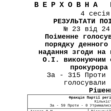
ВЕРХОВНА 
4 сесі
РЕЗУЛЬТАТИ ПО
№ 23 від 24
Поіменне голосу
порядку денного
надання згоди на 
О.І. виконуючим 
прокурора
За - 315 Проти 
голосували 
Рішен
Фракція Партії рег
Кількіс
За - 59 Проти - 0 Утрималис