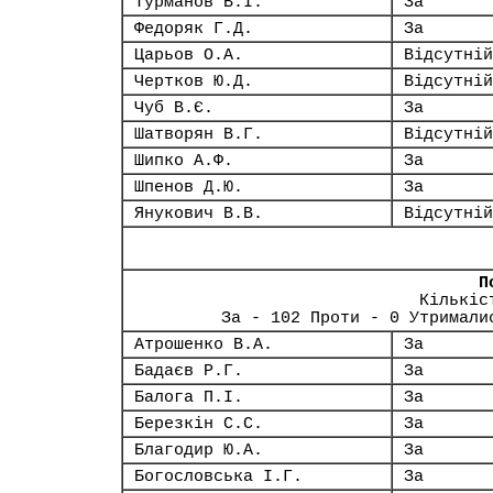
Турманов В.І.
За
Федоряк Г.Д.
За
Царьов О.А.
Відсутній
Чертков Ю.Д.
Відсутній
Чуб В.Є.
За
Шатворян В.Г.
Відсутній
Шипко А.Ф.
За
Шпенов Д.Ю.
За
Янукович В.В.
Відсутній
П
Кількіс
За - 102 Проти - 0 Утримали
Атрошенко В.А.
За
Бадаєв Р.Г.
За
Балога П.І.
За
Березкін С.С.
За
Благодир Ю.А.
За
Богословська І.Г.
За