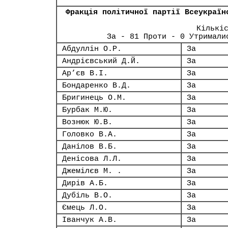
Фракція політичної партії Всеукраїн
Кількі
За - 81 Проти - 0 Утримали
Абдуллін О.Р.
За
Андрієвський Д.Й.
За
Ар’єв В.І.
За
Бондаренко В.Д.
За
Бригинець О.М.
За
Бурбак М.Ю.
За
Вознюк Ю.В.
За
Головко В.А.
За
Данілов В.Б.
За
Денісова Л.Л.
За
Джемілєв М. .
За
Дирів А.Б.
За
Дубіль В.О.
За
Ємець Л.О.
За
Іванчук А.В.
За