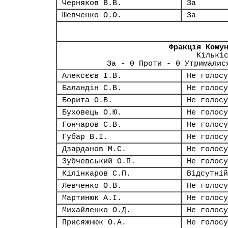
Черняков В.В.
За
Шевченко О.О.
За
Фракція Кому
Кількі
За - 0 Проти - 0 Утрималис
Алексєєв І.В.
Не голосу
Баландін С.В.
Не голосу
Борита О.В.
Не голосу
Буховець О.Ю.
Не голосу
Гончаров С.В.
Не голосу
Губар В.І.
Не голосу
Дзарданов М.С.
Не голосу
Зубчевський О.П.
Не голосу
Кілінкаров С.П.
Відсутній
Левченко О.В.
Не голосу
Мартинюк А.І.
Не голосу
Михайленко О.Д.
Не голосу
Присяжнюк О.А.
Не голосу