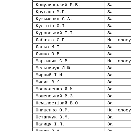
Кошулинський Р.В.
За
Круглов М.П.
За
Кузьменко С.А.
За
Кулініч О.І.
За
Куровський І.І.
За
Лабазюк С.П.
Не голосу
Ланьо М.І.
За
Ляшко О.В.
За
Мартиняк С.В.
Не голосу
Мельничук Л.Ю.
За
Мирний І.М.
За
Мисик В.Ю.
За
Москаленко Я.М.
За
Мошенський В.З.
За
Немілостівий В.О.
За
Онищенко О.Р.
Не голосу
Остапчук В.М.
За
Палиця І.П.
За