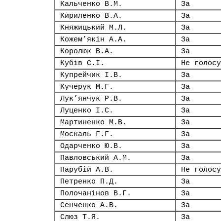
Кальченко В.М.
За
Кириленко В.А.
За
Княжицький М.Л.
За
Кожем’якін А.А.
За
Королюк В.А.
За
Кубів С.І.
Не голосу
Купрейчик І.В.
За
Кучерук М.Г.
За
Лук’янчук Р.В.
За
Луценко І.С.
За
Мартиненко М.В.
За
Москаль Г.Г.
За
Одарченко Ю.В.
За
Павловський А.М.
За
Парубій А.В.
Не голосу
Петренко П.Д.
За
Полочанінов В.Г.
За
Сенченко А.В.
За
Слюз Т.Я.
За