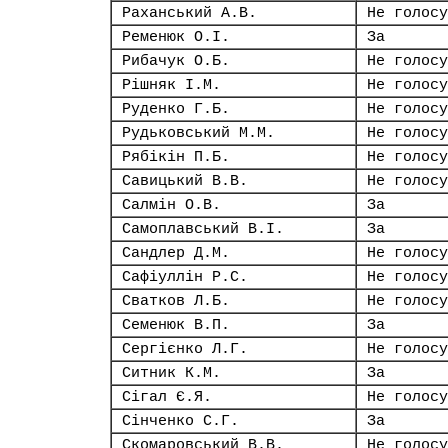
Раханський А.В.
Не голосу
Ременюк О.І.
За
Рибачук О.Б.
Не голосу
Рішняк І.М.
Не голосу
Руденко Г.Б.
Не голосу
Рудьковський М.М.
Не голосу
Рябікін П.Б.
Не голосу
Савицький В.В.
Не голосу
Салмін О.В.
За
Самоплавський В.І.
За
Сандлер Д.М.
Не голосу
Сафіуллін Р.С.
Не голосу
Сватков Л.Б.
Не голосу
Семенюк В.П.
За
Сергієнко Л.Г.
Не голосу
Ситник К.М.
За
Сігал Є.Я.
Не голосу
Сінченко С.Г.
За
Скомаровський В.В.
Не голосу