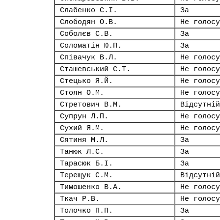
Слабенко С.І.
За
Слободян О.В.
Не голосу
Соболєв С.В.
За
Соломатін Ю.П.
За
Співачук В.Л.
Не голосу
Сташевський С.Т.
Не голосу
Стецько Я.Й.
Не голосу
Стоян О.М.
Не голосу
Стретович В.М.
Відсутній
Супрун Л.П.
Не голосу
Сухий Я.М.
Не голосу
Сятиня М.Л.
За
Танюк Л.С.
За
Тарасюк Б.І.
За
Терещук С.М.
Відсутній
Тимошенко В.А.
Не голосу
Ткач Р.В.
Не голосу
Толочко П.П.
За