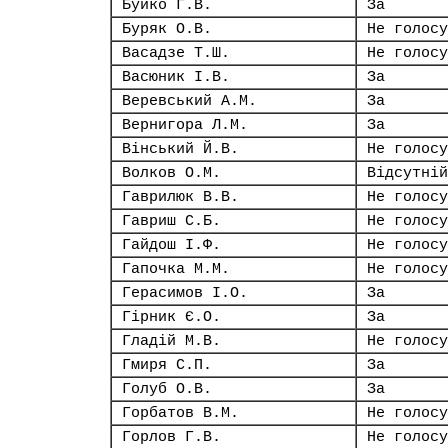
Буйко Г.В.
За
Буряк О.В.
Не голосу
Васадзе Т.Ш.
Не голосу
Васюник І.В.
За
Веревський А.М.
За
Вернигора Л.М.
За
Вінський Й.В.
Не голосу
Волков О.М.
Відсутній
Гаврилюк В.В.
Не голосу
Гавриш С.Б.
Не голосу
Гайдош І.Ф.
Не голосу
Гапочка М.М.
Не голосу
Герасимов І.О.
За
Гірник Є.О.
За
Гладій М.В.
Не голосу
Гмиря С.П.
За
Голуб О.В.
За
Горбатов В.М.
Не голосу
Горлов Г.В.
Не голосу