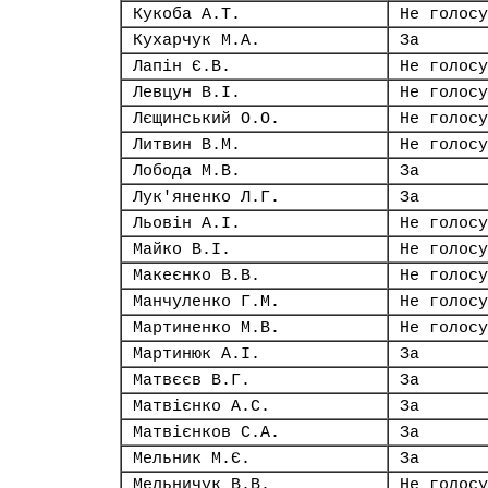
Кукоба А.Т.
Не голосу
Кухарчук М.А.
За
Лапін Є.В.
Не голосу
Левцун В.І.
Не голосу
Лєщинський О.О.
Не голосу
Литвин В.М.
Не голосу
Лобода М.В.
За
Лук'яненко Л.Г.
За
Льовін А.І.
Не голосу
Майко В.І.
Не голосу
Макеєнко В.В.
Не голосу
Манчуленко Г.М.
Не голосу
Мартиненко М.В.
Не голосу
Мартинюк А.І.
За
Матвєєв В.Г.
За
Матвієнко А.С.
За
Матвієнков С.А.
За
Мельник М.Є.
За
Мельничук В.В.
Не голосу