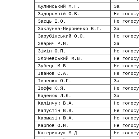
Жулинський М.Г.
За
Задорожній О.В.
Не голосу
Заєць І.О.
Не голосу
Заклунна-Мироненко В.Г.
За
Зарубінський О.О.
Не голосу
Зварич Р.М.
За
Зімін О.П.
Не голосу
Злочевський М.В.
Не голосу
Зубець М.В.
Не голосу
Іванов С.А.
Не голосу
Івченко О.Г.
За
Іоффе Ю.Я.
Не голосу
Каденюк Л.К.
За
Калінчук В.А.
Не голосу
Капустін В.В.
Не голосу
Кармазін Ю.А.
Не голосу
Карпов О.М.
Не голосу
Катеринчук М.Д.
Не голосу