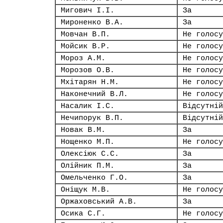
Мигович І.І.
За
Мироненко В.А.
За
Мовчан В.П.
Не голосу
Мойсик В.Р.
Не голосу
Мороз А.М.
Не голосу
Морозов О.В.
Не голосу
Мхітарян Н.М.
Не голосу
Наконечний В.Л.
Не голосу
Насалик І.С.
Відсутній
Нечипорук В.П.
Відсутній
Новак В.М.
За
Нощенко М.П.
Не голосу
Олексіюк С.С.
За
Олійник П.М.
За
Омельченко Г.О.
За
Оніщук М.В.
Не голосу
Оржаховський А.В.
За
Осика С.Г.
Не голосу