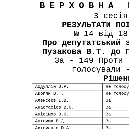
ВЕРХОВНА 
3 сесі
РЕЗУЛЬТАТИ ПО
№ 14 від 18
Про депутатський 
Пузакова В.Т. до 
За - 149 Проти 
голосували 
Рішен
Абдуллін О.Р.
Не голосу
Акопян В.Г.
Не голосу
Алексєєв І.В.
За
Анастасієв В.О.
За
Анісімов В.О.
За
Антемюк В.Д.
За
Артеменко Ю.А.
За