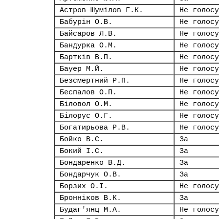
Астров–Шумілов Г.К.
Не голосу
Бабурін О.В.
Не голосу
Байсаров Л.В.
Не голосу
Бандурка О.М.
Не голосу
Бартків В.П.
Не голосу
Бауер М.Й.
Не голосу
Безсмертний Р.П.
Не голосу
Беспалов О.П.
Не голосу
Біловол О.М.
Не голосу
Білорус О.Г.
Не голосу
Богатирьова Р.В.
Не голосу
Бойко В.С.
За
Бокий І.С.
За
Бондаренко В.Д.
За
Бондарчук О.В.
За
Борзих О.І.
Не голосу
Бронніков В.К.
За
Будаг'янц М.А.
Не голосу