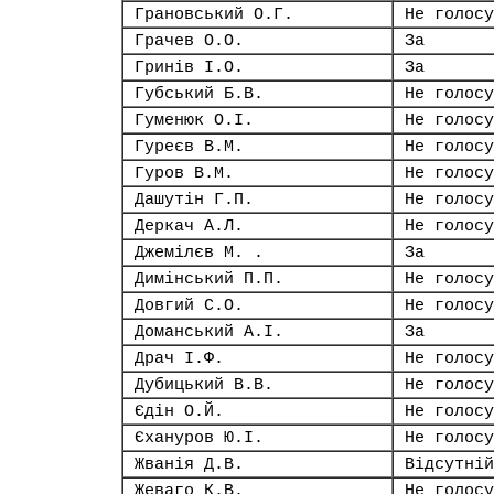
Грановський О.Г.
Не голосу
Грачев О.О.
За
Гринів І.О.
За
Губський Б.В.
Не голосу
Гуменюк О.І.
Не голосу
Гуреєв В.М.
Не голосу
Гуров В.М.
Не голосу
Дашутін Г.П.
Не голосу
Деркач А.Л.
Не голосу
Джемілєв М. .
За
Димінський П.П.
Не голосу
Довгий С.О.
Не голосу
Доманський А.І.
За
Драч І.Ф.
Не голосу
Дубицький В.В.
Не голосу
Єдін О.Й.
Не голосу
Єхануров Ю.І.
Не голосу
Жванія Д.В.
Відсутній
Жеваго К.В.
Не голосу