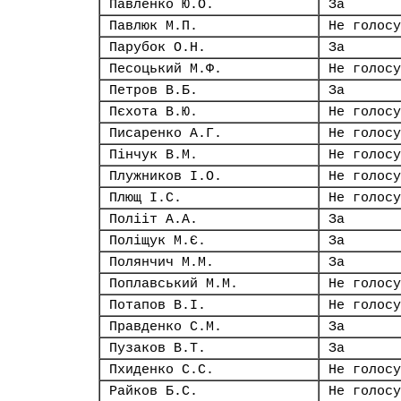
Павленко Ю.О.
За
Павлюк М.П.
Не голосу
Парубок О.Н.
За
Песоцький М.Ф.
Не голосу
Петров В.Б.
За
Пєхота В.Ю.
Не голосу
Писаренко А.Г.
Не голосу
Пінчук В.М.
Не голосу
Плужников І.О.
Не голосу
Плющ І.С.
Не голосу
Полііт А.А.
За
Поліщук М.Є.
За
Полянчич М.М.
За
Поплавський М.М.
Не голосу
Потапов В.І.
Не голосу
Правденко С.М.
За
Пузаков В.Т.
За
Пхиденко С.С.
Не голосу
Райков Б.С.
Не голосу