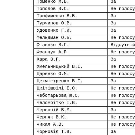
Томенко М.В.
За
Тополов В.С.
Не голосу
Трофименко В.В.
За
Турчинов О.В.
За
Удовенко Г.Й.
За
Фельдман О.Б.
Не голосу
Філенко В.П.
Відсутній
Франчук А.Р.
Не голосу
Хара В.Г.
За
Хмельницький В.І.
Не голосу
Царенко О.М.
Не голосу
Цехмістренко В.Г.
За
Цкітішвілі Е.О.
Не голосу
Чеботарьова Ю.С.
Не голосу
Челомбітко І.В.
Не голосу
Червоній В.М.
За
Черняк В.К.
Не голосу
Чикал А.В.
Не голосу
Чорновіл Т.В.
За