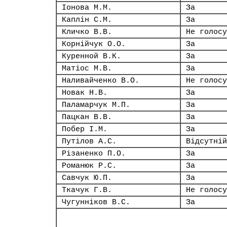
Іонова М.М.
За
Каплін С.М.
За
Кличко В.В.
Не голосу
Корнійчук О.О.
За
Куренной В.К.
За
Матіос М.В.
За
Наливайченко В.О.
Не голосу
Новак Н.В.
За
Паламарчук М.П.
За
Пацкан В.В.
За
Побер І.М.
За
Путілов А.С.
Відсутній
Різаненко П.О.
За
Романюк Р.С.
За
Савчук Ю.П.
За
Ткачук Г.В.
Не голосу
Чугунніков В.С.
За