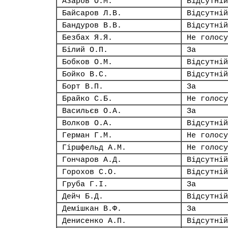
Азаров О.М.
Відсутній
Байсаров Л.В.
Відсутній
Бандуров В.В.
Відсутній
Безбах Я.Я.
Не голосу
Білий О.П.
За
Бобков О.М.
Відсутній
Бойко В.С.
Відсутній
Борт В.П.
За
Брайко С.Б.
Не голосу
Васильєв О.А.
За
Волков О.А.
Відсутній
Герман Г.М.
Не голосу
Гіршфельд А.М.
Не голосу
Гончаров А.Д.
Відсутній
Горохов С.О.
Відсутній
Груба Г.І.
За
Дейч Б.Д.
Відсутній
Демішкан В.Ф.
За
Денисенко А.П.
Відсутній