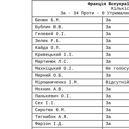
Фракція Всеукра
Кількі
За - 34 Проти - 0 Утримали
Бенюк Б.М.
За
Бублик Ю.В.
За
Гелевей О.І.
За
Зелик Р.Б.
За
Кайда О.П.
За
Кривецький І.І.
За
Мартинюк Л.С.
За
Махніцький О.І.
Не голосу
Мирний О.Б.
За
Мірошниченко І.М.
Відсутній
Мохник А.В.
За
Панькевич О.І.
За
Сех І.І.
За
Сиротюк Ю.М.
За
Тягнибок А.Я.
За
Фаріон І.Д.
За