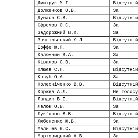
Дмитрук М.І.
Відсутній
Долженков О.В.
За
Дунаєв С.В.
Відсутній
Єфремов О.С.
За
Задорожний В.К.
За
Звягільський Ю.Л.
Відсутній
Іоффе Ю.Я.
За
Калюжний В.А.
За
Ківалов С.В.
За
Клюєв С.П.
Відсутній
Козуб О.А.
За
Колесніченко В.В.
Відсутній
Коржев А.Л.
Не голосу
Ландик В.І.
Відсутній
Лелюк О.В.
За
Лук’янов В.В.
Відсутній
Любоненко Ю.В.
За
Малишев В.С.
Відсутній
Мартовицький А.В.
За