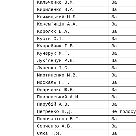
Кальченко В.М.
За
Кириленко В.А.
За
Княжицький М.Л.
За
Кожем’якін А.А.
За
Королюк В.А.
За
Кубів С.І.
За
Купрейчик І.В.
За
Кучерук М.Г.
За
Лук’янчук Р.В.
За
Луценко І.С.
За
Мартиненко М.В.
За
Москаль Г.Г.
За
Одарченко Ю.В.
За
Павловський А.М.
За
Парубій А.В.
За
Петренко П.Д.
Не голосу
Полочанінов В.Г.
За
Сенченко А.В.
За
Слюз Т.Я.
За