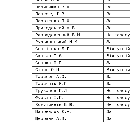
Пехов В.А.
За
Пилипишин В.П.
За
Попеску І.В.
За
Порошенко П.О.
За
Пригодський А.В.
За
Развадовський В.Й.
Не голосу
Рудьковський М.М.
За
Сергієнко Л.Г.
Відсутній
Скосар І.Є.
Відсутній
Сорока М.П.
За
Стоян О.М.
Відсутній
Табалов А.О.
За
Табачнік Я.П.
За
Труханов Г.Л.
Не голосу
Фурсін І.Г.
Не голосу
Хомутиннік В.Ю.
Не голосу
Шаповалов Ю.А.
За
Щербань А.В.
За