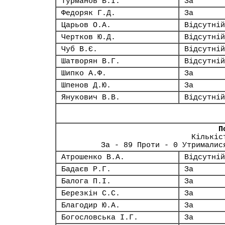
Турманов В.І.
За
Федоряк Г.Д.
За
Царьов О.А.
Відсутній
Чертков Ю.Д.
Відсутній
Чуб В.Є.
Відсутній
Шатворян В.Г.
Відсутній
Шипко А.Ф.
За
Шпенов Д.Ю.
За
Янукович В.В.
Відсутній
П
Кількіс
За - 89 Проти - 0 Утрималис
Атрошенко В.А.
Відсутній
Бадаєв Р.Г.
За
Балога П.І.
За
Березкін С.С.
За
Благодир Ю.А.
За
Богословська І.Г.
За