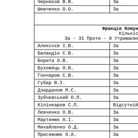
Черняков В.В.
За
Шевченко О.О.
За
Фракція Кому
Кількі
За - 31 Проти - 0 Утримали
Алексєєв І.В.
За
Баландін С.В.
За
Борита О.В.
За
Буховець О.Ю.
За
Гончаров С.В.
За
Губар В.І.
За
Дзарданов М.С.
За
Зубчевський О.П.
За
Кілінкаров С.П.
Відсутній
Левченко О.В.
За
Мартинюк А.І.
За
Михайленко О.Д.
За
Присяжнюк О.А.
За