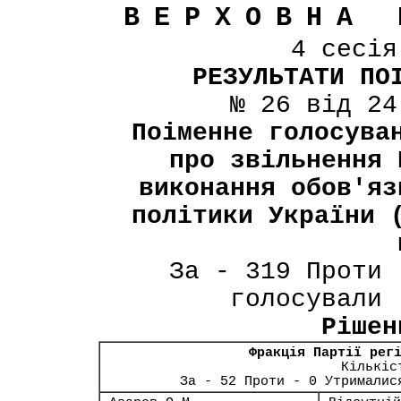
ВЕРХОВНА 
4 сесі
РЕЗУЛЬТАТИ ПО
№ 26 від 24
Поіменне голосува
про звільнення 
виконання обов'яз
політики України 
За - 319 Проти 
голосували 
Рішен
Фракція Партії рег
Кількіс
За - 52 Проти - 0 Утрималис