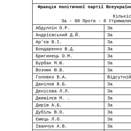
Фракція політичної партії Всеукраїн
Кількі
За - 80 Проти - 0 Утримали
Абдуллін О.Р.
За
Андрієвський Д.Й.
За
Ар’єв В.І.
За
Бондаренко В.Д.
За
Бригинець О.М.
За
Бурбак М.Ю.
За
Вознюк Ю.В.
За
Головко В.А.
Відсутній
Данілов В.Б.
За
Денісова Л.Л.
За
Джемілєв М. .
За
Дирів А.Б.
За
Дубіль В.О.
За
Ємець Л.О.
За
Іванчук А.В.
За