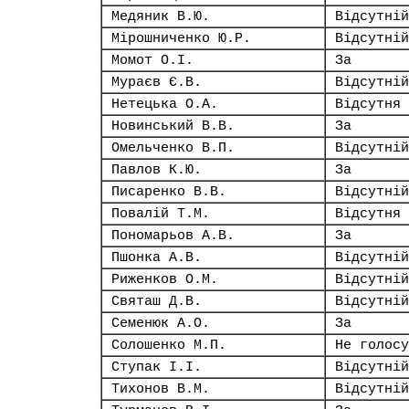
Медяник В.Ю.
Відсутній
Мірошниченко Ю.Р.
Відсутній
Момот О.І.
За
Мураєв Є.В.
Відсутній
Нетецька О.А.
Відсутня
Новинський В.В.
За
Омельченко В.П.
Відсутній
Павлов К.Ю.
За
Писаренко В.В.
Відсутній
Повалій Т.М.
Відсутня
Пономарьов А.В.
За
Пшонка А.В.
Відсутній
Риженков О.М.
Відсутній
Святаш Д.В.
Відсутній
Семенюк А.О.
За
Солошенко М.П.
Не голосу
Ступак І.І.
Відсутній
Тихонов В.М.
Відсутній