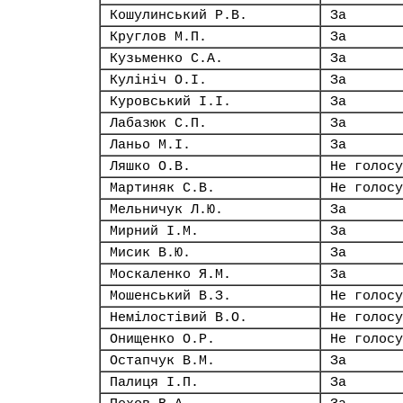
Кошулинський Р.В.
За
Круглов М.П.
За
Кузьменко С.А.
За
Кулініч О.І.
За
Куровський І.І.
За
Лабазюк С.П.
За
Ланьо М.І.
За
Ляшко О.В.
Не голосу
Мартиняк С.В.
Не голосу
Мельничук Л.Ю.
За
Мирний І.М.
За
Мисик В.Ю.
За
Москаленко Я.М.
За
Мошенський В.З.
Не голосу
Немілостівий В.О.
Не голосу
Онищенко О.Р.
Не голосу
Остапчук В.М.
За
Палиця І.П.
За