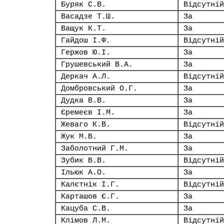
Буряк С.В.
Відсутній
Васадзе Т.Ш.
За
Ващук К.Т.
За
Гайдош І.Ф.
Відсутній
Гержов Ю.І.
За
Грушевський В.А.
За
Деркач А.Л.
Відсутній
Домбровський О.Г.
За
Дудка В.В.
За
Єремеєв І.М.
За
Жеваго К.В.
Відсутній
Жук М.В.
За
Заболотний Г.М.
За
Зубик В.В.
Відсутній
Ільюк А.О.
За
Калєтнік І.Г.
Відсутній
Карташов Є.Г.
За
Кацуба С.В.
За
Клімов Л.М.
Відсутній