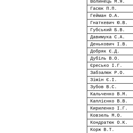
Волинець М.Я.
Гасюк П.П.
Гейман О.А.
Гнаткевич Ю.В.
Губський Б.В.
Давимука С.А.
Денькович І.В.
Добряк Є.Д.
Дубіль В.О.
Єресько І.Г.
Забзалюк Р.О.
Зімін Є.І.
Зубов В.С.
Кальченко В.М.
Каплієнко В.В.
Кириленко І.Г.
Ковзель М.О.
Кондратюк О.К.
Корж В.Т.