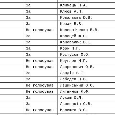
За
Климець П.А.
За
Клюєв А.П.
За
Ковальова Ю.В.
За
Козак В.В.
Не голосував
Колесніченко В.В.
За
Колоцей Ю.О.
За
Коновалюк В.І.
За
Корж П.П.
За
Костусєв О.О.
Не голосував
Круглов М.П.
Не голосував
Лавринович О.В.
За
Ландік В.І.
За
Лебедєв П.В.
Не голосував
Лєщинський О.О.
Не голосував
Литвинов Л.Ф.
За
Лукаш О.Л.
За
Льовочкін С.В.
Не голосував
Малишев В.С.