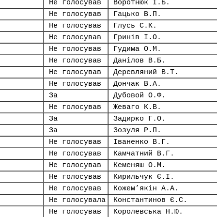
Не голосував
Воротнюк І.Б.
Не голосував
Гацько В.П.
Не голосував
Глусь С.К.
Не голосував
Гринів І.О.
Не голосував
Гудима О.М.
Не голосував
Данілов В.Б.
Не голосував
Деревляний В.Т.
Не голосував
Дончак В.А.
За
Дубовой О.Ф.
Не голосував
Жеваго К.В.
За
Задирко Г.О.
За
Зозуля Р.П.
Не голосував
Іваненко В.Г.
Не голосував
Камчатний В.Г.
Не голосував
Кеменяш О.М.
Не голосував
Кирильчук Є.І.
Не голосував
Кожем’якін А.А.
Не голосувала
Константинов Є.С.
Не голосував
Королевська Н.Ю.