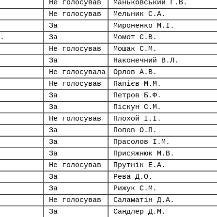
Не голосував
Маньковський Г.В.
Не голосував
Мельник С.А.
За
Мироненко М.І.
.
За
Момот С.В.
Не голосував
Мошак С.М.
За
Наконечний В.Л.
Не голосувала
Орлов А.В.
Не голосував
Папієв М.М.
За
Петров Б.Ф.
За
Піскун С.М.
Не голосував
Плохой І.І.
За
Попов О.П.
За
Прасолов І.М.
За
Присяжнюк М.В.
Не голосував
Прутнік Е.А.
За
Рева Д.О.
За
Рижук С.М.
Не голосував
Саламатін Д.А.
За
Сандлер Д.М.