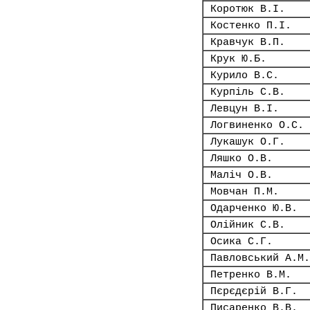
Коротюк В.І.
Костенко П.І.
Кравчук В.П.
Крук Ю.Б.
Курило В.С.
Курпіль С.В.
Левцун В.І.
Логвиненко О.С.
Лукашук О.Г.
Ляшко О.В.
Маліч О.В.
Мовчан П.М.
Одарченко Ю.В.
Олійник С.В.
Осика С.Г.
Павловський А.М.
Петренко В.М.
Пєрєдєрій В.Г.
Писаренко В.В.