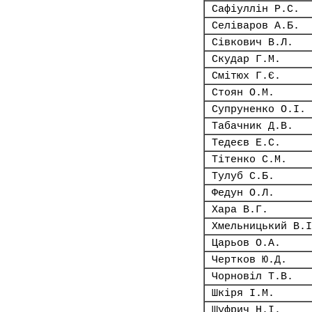
Сафіуллін Р.С.
Селіваров А.Б.
Сівкович В.Л.
Скудар Г.М.
Смітюх Г.Є.
Стоян О.М.
Супруненко О.І.
Табачник Д.В.
Тедеєв Е.С.
Тітенко С.М.
Тулуб С.Б.
Федун О.Л.
Хара В.Г.
Хмельницький В.І
Царьов О.А.
Чертков Ю.Д.
Чорновіл Т.В.
Шкіря І.М.
Шуфрич Н.І.