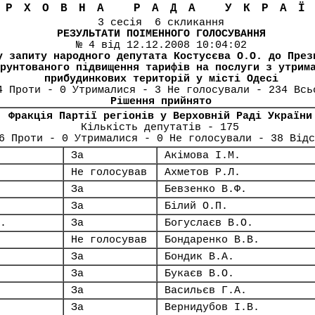
ЕРХОВНА РАДА УКРА
3 сесія 6 скликання
РЕЗУЛЬТАТИ ПОІМЕННОГО ГОЛОСУВАННЯ
№ 4 від 12.12.2008 10:04:02
у запиту народного депутата Костусєва О.О. до През
рунтованого підвищення тарифів на послуги з утрим
прибудинкових територій у місті Одесі
4 Проти - 0 Утрималися - 3 Не голосували - 234 Всь
Рішення прийнято
Фракція Партії регіонів у Верховній Раді України
Кількість депутатів - 175
6 Проти - 0 Утрималися - 0 Не голосували - 38 Відс
За
Акімова І.М.
Не голосував
Ахметов Р.Л.
За
Бевзенко В.Ф.
За
Білий О.П.
.
За
Богуслаєв В.О.
Не голосував
Бондаренко В.В.
За
Бондик В.А.
За
Букаєв В.О.
За
Васильєв Г.А.
За
Вернидубов І.В.