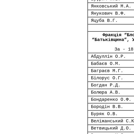
Янковський М.А.
Янукович В.Ф.
Яцуба В.Г.
Фракція “Бл
“Батьківщина”, 
За - 18
Абдуллін О.Р.
Бабаєв О.М.
Баграєв М.Г.
Білорус О.Г.
Богдан Р.Д.
Болюра А.В.
Бондаренко О.Ф.
Бородін В.В.
Буряк О.В.
Веліжанський С.К
Ветвицький Д.О.