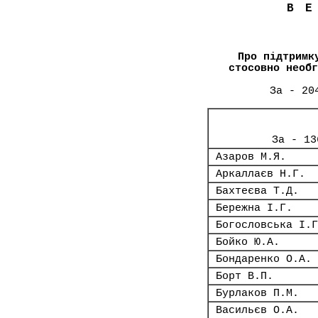
В
Про підтримк
стосовно необг
За - 20
За - 13
Азаров М.Я.
Аркаллаєв Н.Г.
Бахтеєва Т.Д.
Бережна І.Г.
Богословська І.Г
Бойко Ю.А.
Бондаренко О.А.
Борт В.П.
Бурлаков П.М.
Васильєв О.А.