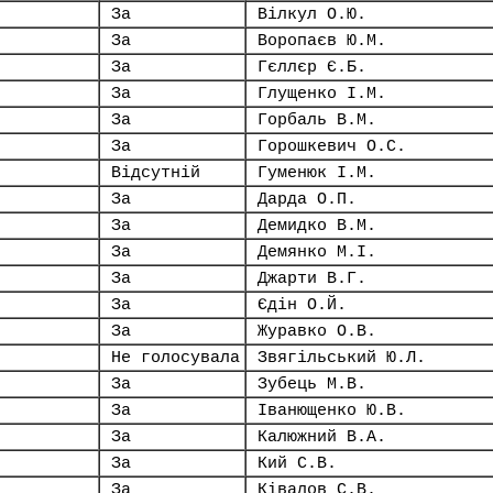
За
Вілкул О.Ю.
За
Воропаєв Ю.М.
За
Гєллєр Є.Б.
За
Глущенко І.М.
За
Горбаль В.М.
За
Горошкевич О.С.
Відсутній
Гуменюк І.М.
За
Дарда О.П.
За
Демидко В.М.
За
Демянко М.І.
За
Джарти В.Г.
За
Єдін О.Й.
За
Журавко О.В.
Не голосувала
Звягільський Ю.Л.
За
Зубець М.В.
За
Іванющенко Ю.В.
За
Калюжний В.А.
За
Кий С.В.
За
Ківалов С.В.