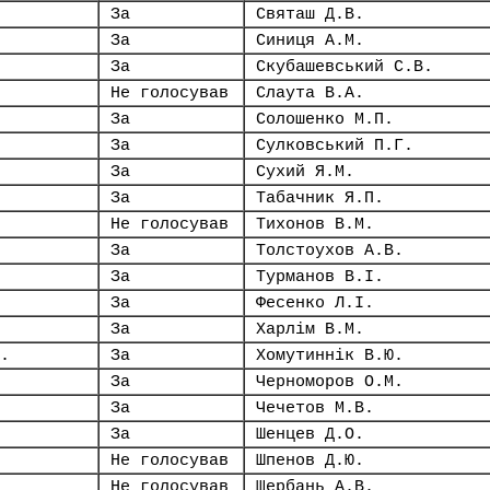
За
Святаш Д.В.
За
Синиця А.М.
За
Скубашевський С.В.
Не голосував
Слаута В.А.
За
Солошенко М.П.
За
Сулковський П.Г.
За
Сухий Я.М.
За
Табачник Я.П.
Не голосував
Тихонов В.М.
За
Толстоухов А.В.
За
Турманов В.І.
За
Фесенко Л.І.
За
Харлім В.М.
.
За
Хомутиннік В.Ю.
За
Черноморов О.М.
За
Чечетов М.В.
За
Шенцев Д.О.
Не голосував
Шпенов Д.Ю.
Не голосував
Щербань А.В.