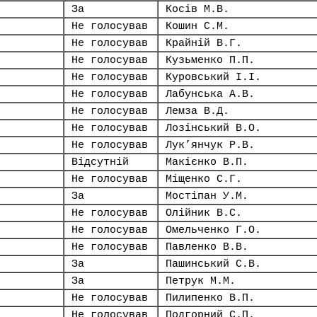
За
Косів М.В.
Не голосував
Кошин С.М.
Не голосував
Крайній В.Г.
Не голосував
Кузьменко П.П.
Не голосував
Куровський І.І.
Не голосував
Лабунська А.В.
Не голосував
Лемза В.Д.
Не голосував
Лозінський В.О.
Не голосував
Лук’янчук Р.В.
Відсутній
Макієнко В.П.
Не голосував
Міщенко С.Г.
За
Мостіпан У.М.
Не голосував
Олійник В.С.
Не голосував
Омельченко Г.О.
Не голосував
Павленко В.В.
За
Пашинський С.В.
За
Петрук М.М.
Не голосував
Пилипенко В.П.
Не голосував
Подгорний С.П.