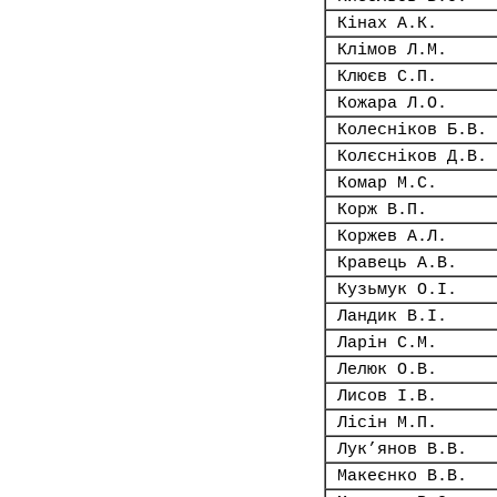
Кінах А.К.
Клімов Л.М.
Клюєв С.П.
Кожара Л.О.
Колесніков Б.В.
Колєсніков Д.В.
Комар М.С.
Корж В.П.
Коржев А.Л.
Кравець А.В.
Кузьмук О.І.
Ландик В.І.
Ларін С.М.
Лелюк О.В.
Лисов І.В.
Лісін М.П.
Лук’янов В.В.
Макеєнко В.В.