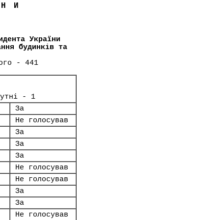
ЇНИ
идента України
ання будинків та
ого - 441
утні - 1
За
Не голосував
За
За
За
Не голосував
Не голосував
За
За
Не голосував