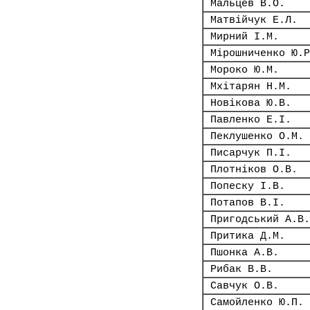
Мальцев В.О.
Матвійчук Е.Л.
Мирний І.М.
Мірошниченко Ю.Р
Мороко Ю.М.
Мхітарян Н.М.
Новікова Ю.В.
Павленко Е.І.
Пеклушенко О.М.
Писарчук П.І.
Плотніков О.В.
Попеску І.В.
Потапов В.І.
Пригодський А.В.
Притика Д.М.
Пшонка А.В.
Рибак В.В.
Савчук О.В.
Самойленко Ю.П.