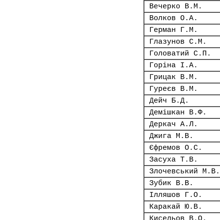
Вечерко В.М.
Волков О.А.
Герман Г.М.
Глазунов С.М.
Головатий С.П.
Горіна І.А.
Грицак В.М.
Гуреєв В.М.
Дейч Б.Д.
Демішкан В.Ф.
Деркач А.Л.
Джига М.В.
Єфремов О.С.
Засуха Т.В.
Злочевський М.В.
Зубик В.В.
Ілляшов Г.О.
Каракай Ю.В.
Кисельов В.О.