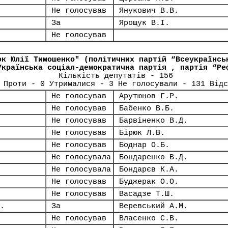
Не голосував
Янукович В.В.
За
Ярощук В.І.
Не голосував
ок Юлії Тимошенко" (політичних партій “Всеукраїнсь
Українська соціал-демократична партія , партія “Ре
Кількість депутатів - 156
 Проти - 0 Утрималися - 3 Не голосували - 131 Відс
Не голосував
Арутюнов Г.Р.
Не голосував
Бабенко В.Б.
Не голосував
Барвіненко В.Д.
Не голосував
Бірюк Л.В.
Не голосував
Боднар О.Б.
Не голосувала
Бондаренко В.Д.
Не голосувала
Бондарєв К.А.
Не голосував
Буджерак О.О.
Не голосував
Васадзе Т.Ш.
.
За
Веревський А.М.
Не голосував
Власенко С.В.