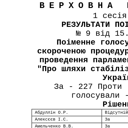
ВЕРХОВНА 
1 сесі
РЕЗУЛЬТАТИ ПО
№ 9 від 15
Поіменне голос
скороченою процеду
проведення парламе
"Про шляхи стабілі
Украї
За - 227 Проти 
голосували 
Рішен
Абдуллін О.Р.
Відсутній
Алексєєв І.С.
За
Амельченко В.В.
За