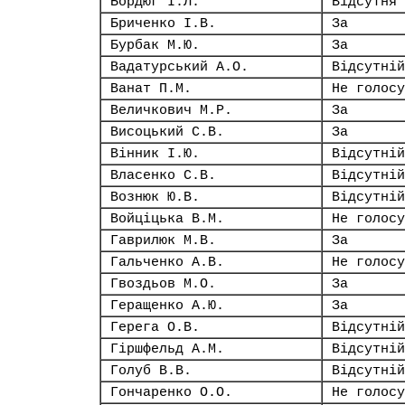
Бордюг І.Л.
Відсутня
Бриченко І.В.
За
Бурбак М.Ю.
За
Вадатурський А.О.
Відсутній
Ванат П.М.
Не голосу
Величкович М.Р.
За
Висоцький С.В.
За
Вінник І.Ю.
Відсутній
Власенко С.В.
Відсутній
Вознюк Ю.В.
Відсутній
Войціцька В.М.
Не голосу
Гаврилюк М.В.
За
Гальченко А.В.
Не голосу
Гвоздьов М.О.
За
Геращенко А.Ю.
За
Герега О.В.
Відсутній
Гіршфельд А.М.
Відсутній
Голуб В.В.
Відсутній
Гончаренко О.О.
Не голосу