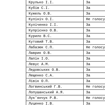
Крулько І.І.
За
Кубів С.І.
За
Кужель О.В.
За
Кулініч О.І.
Не голосу
Куліченко І.І.
За
Купрієнко О.В.
За
Курило В.С.
За
Кутовий Т.В.
За
Лабазюк С.П.
Не голосу
Лаврик О.В.
За
Лапін І.О.
За
Левус А.М.
За
Ледовських О.В.
За
Лещенко С.А.
За
Лівік О.П.
За
Логвинський Г.В.
Не голосу
Лопушанський А.Я.
За
Лук’янчук Р.В.
Не голосу
Луценко І.В.
За