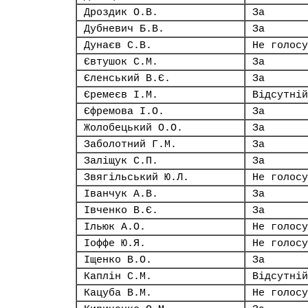
Дроздик О.В.
За
Дубневич Б.В.
За
Дунаєв С.В.
Не голосу
Євтушок С.М.
За
Єленський В.Є.
За
Єремеєв І.М.
Відсутній
Єфремова І.О.
За
Жолобецький О.О.
За
Заболотний Г.М.
За
Заліщук С.П.
За
Звягільський Ю.Л.
Не голосу
Іванчук А.В.
За
Івченко В.Є.
За
Ільюк А.О.
Не голосу
Іоффе Ю.Я.
Не голосу
Іщенко В.О.
За
Каплін С.М.
Відсутній
Кацуба В.М.
Не голосу