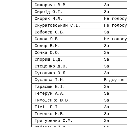
Сидорчук В.В.
За
Сироїд О.І.
За
Скорик М.Л.
Не голосу
Скуратовський С.І.
Не голосу
Соболєв С.В.
За
Солод Ю.В.
Не голосу
Соляр В.М.
За
Сочка О.О.
За
Спориш І.Д.
За
Стеценко Д.О.
За
Сугоняко О.Л.
За
Суслова І.М.
Відсутня
Тарасюк Б.І.
За
Тетерук А.А.
За
Тимошенко Ю.В.
За
Тіміш Г.І.
За
Томенко М.В.
За
Тригубенко С.М.
За