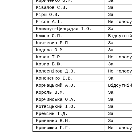
Кириченко О.М.
За
Ківалов С.В.
За
Кірш О.В.
За
Кіссе А.І.
Не голосу
Климпуш-Цинцадзе І.О.
За
Клюєв С.П.
Відсутній
Князевич Р.П.
За
Кодола О.М.
За
Козак Т.Р.
Не голосу
Козир Б.Ю.
За
Колєсніков Д.В.
Не голосу
Кононенко І.В.
За
Корнацький А.О.
Відсутній
Король В.М.
За
Корчинська О.А.
За
Котвіцький І.О.
За
Кремінь Т.Д.
За
Кривенко В.М.
За
Кривошея Г.Г.
Не голосу