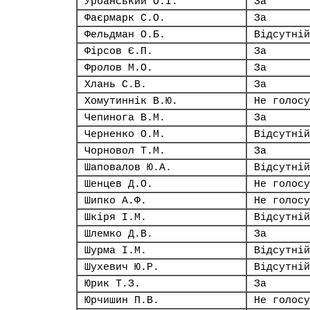
Урбанський О.І.
За
Фаєрмарк С.О.
За
Фельдман О.Б.
Відсутній
Фірсов Є.П.
За
Фролов М.О.
За
Хлань С.В.
За
Хомутиннік В.Ю.
Не голосу
Чепинога В.М.
За
Черненко О.М.
Відсутній
Чорновол Т.М.
За
Шаповалов Ю.А.
Відсутній
Шенцев Д.О.
Не голосу
Шипко А.Ф.
Не голосу
Шкіря І.М.
Відсутній
Шлемко Д.В.
За
Шурма І.М.
Відсутній
Шухевич Ю.Р.
Відсутній
Юрик Т.З.
За
Юрчишин П.В.
Не голосу