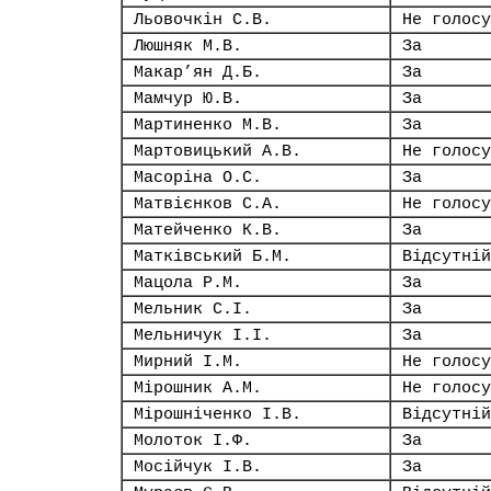
Льовочкін С.В.
Не голосу
Люшняк М.В.
За
Макар’ян Д.Б.
За
Мамчур Ю.В.
За
Мартиненко М.В.
За
Мартовицький А.В.
Не голосу
Масоріна О.С.
За
Матвієнков С.А.
Не голосу
Матейченко К.В.
За
Матківський Б.М.
Відсутній
Мацола Р.М.
За
Мельник С.І.
За
Мельничук І.І.
За
Мирний І.М.
Не голосу
Мірошник А.М.
Не голосу
Мірошніченко І.В.
Відсутній
Молоток І.Ф.
За
Мосійчук І.В.
За