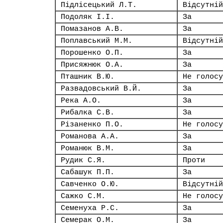
Підлісецький Л.Т.
Відсутній
Подоляк І.І.
За
Помазанов А.В.
За
Поплавський М.М.
Відсутній
Порошенко О.П.
За
Присяжнюк О.А.
За
Пташник В.Ю.
Не голосу
Развадовський В.Й.
За
Река А.О.
За
Рибалка С.В.
За
Різаненко П.О.
Не голосу
Романова А.А.
За
Романюк В.М.
За
Рудик С.Я.
Проти
Сабашук П.П.
За
Савченко О.Ю.
Відсутній
Сажко С.М.
Не голосу
Семенуха Р.С.
За
Семерак О.М.
За