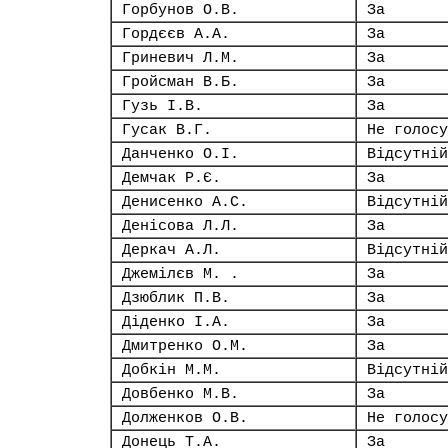
Горбунов О.В.
За
Гордєєв А.А.
За
Гриневич Л.М.
За
Гройсман В.Б.
За
Гузь І.В.
За
Гусак В.Г.
Не голосу
Данченко О.І.
Відсутній
Демчак Р.Є.
За
Денисенко А.С.
Відсутній
Денісова Л.Л.
За
Деркач А.Л.
Відсутній
Джемілєв М. .
За
Дзюблик П.В.
За
Діденко І.А.
За
Дмитренко О.М.
За
Добкін М.М.
Відсутній
Довбенко М.В.
За
Долженков О.В.
Не голосу
Донець Т.А.
За