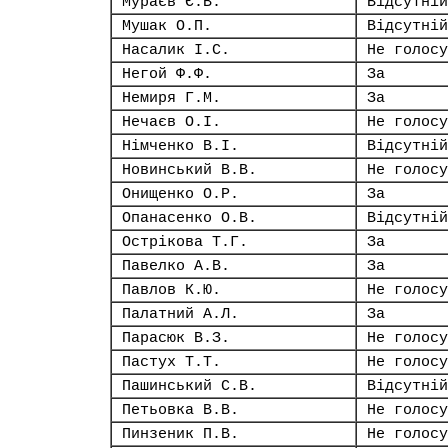
Мураєв Є.В.
Відсутній
Мушак О.П.
Відсутній
Насалик І.С.
Не голосу
Негой Ф.Ф.
За
Немиря Г.М.
За
Нечаєв О.І.
Не голосу
Німченко В.І.
Відсутній
Новинський В.В.
Не голосу
Онищенко О.Р.
За
Опанасенко О.В.
Відсутній
Острікова Т.Г.
За
Павелко А.В.
За
Павлов К.Ю.
Не голосу
Палатний А.Л.
За
Парасюк В.З.
Не голосу
Пастух Т.Т.
Не голосу
Пашинський С.В.
Відсутній
Петьовка В.В.
Не голосу
Пинзеник П.В.
Не голосу