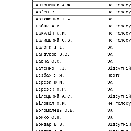
Антонищак А.Ф.
Не голосу
Ар’єв В.І.
Не голосу
Артюшенко І.А.
За
Бабак А.В.
Не голосу
Бакулін Є.М.
Не голосу
Балицький Є.В.
Не голосу
Балога І.І.
За
Бандуров В.В.
За
Барна О.С.
За
Батенко Т.І.
Відсутній
Безбах Я.Я.
Проти
Береза Ю.М.
За
Березюк О.Р.
За
Білецький А.Є.
Відсутній
Біловол О.М.
Не голосу
Богомолець О.В.
За
Бойко О.П.
За
Бондар В.В.
Відсутній