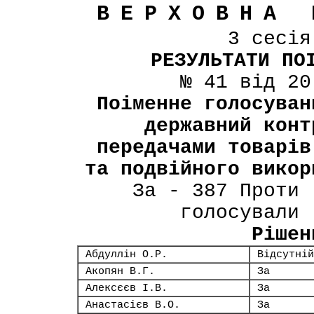
ВЕРХОВНА 
3 сесі
РЕЗУЛЬТАТИ ПО
№ 41 від 20
Поіменне голосуван
державний конт
передачами товарів
та подвійного викор
За - 387 Проти 
голосували 
Рішен
Абдуллін О.Р.
Відсутній
Акопян В.Г.
За
Алексєєв І.В.
За
Анастасієв В.О.
За