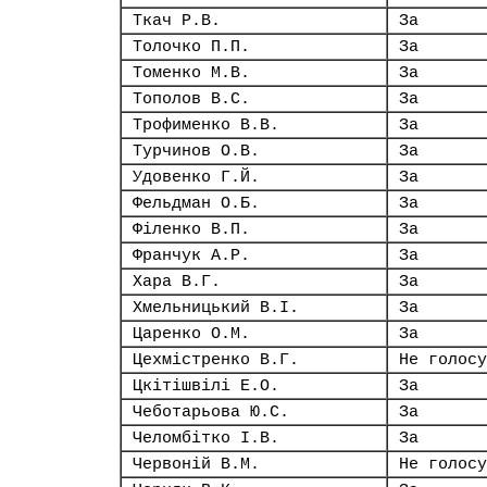
Ткач Р.В.
За
Толочко П.П.
За
Томенко М.В.
За
Тополов В.С.
За
Трофименко В.В.
За
Турчинов О.В.
За
Удовенко Г.Й.
За
Фельдман О.Б.
За
Філенко В.П.
За
Франчук А.Р.
За
Хара В.Г.
За
Хмельницький В.І.
За
Царенко О.М.
За
Цехмістренко В.Г.
Не голосу
Цкітішвілі Е.О.
За
Чеботарьова Ю.С.
За
Челомбітко І.В.
За
Червоній В.М.
Не голосу