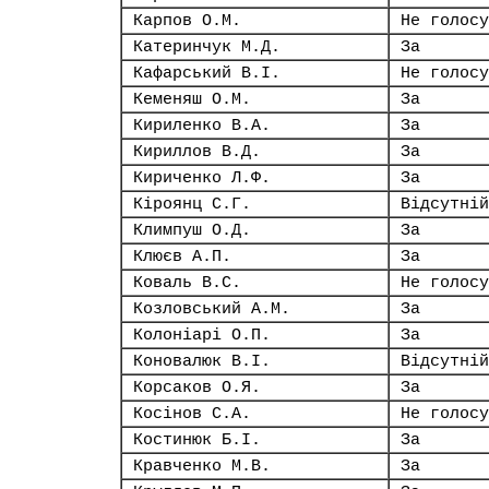
Карпов О.М.
Не голосу
Катеринчук М.Д.
За
Кафарський В.І.
Не голосу
Кеменяш О.М.
За
Кириленко В.А.
За
Кириллов В.Д.
За
Кириченко Л.Ф.
За
Кіроянц С.Г.
Відсутній
Климпуш О.Д.
За
Клюєв А.П.
За
Коваль В.С.
Не голосу
Козловський А.М.
За
Колоніарі О.П.
За
Коновалюк В.І.
Відсутній
Корсаков О.Я.
За
Косінов С.А.
Не голосу
Костинюк Б.І.
За
Кравченко М.В.
За