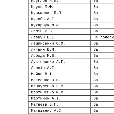
Круглов М.П.
За
Круць М.Ф.
За
Кузьменко П.П.
За
Кукоба А.Т.
За
Кухарчук М.А.
За
Лапін Є.В.
За
Левцун В.І.
Не голосу
Лєщинський О.О.
За
Литвин В.М.
За
Лобода М.В.
За
Лук'яненко Л.Г.
За
Льовін А.І.
За
Майко В.І.
За
Макеєнко В.В.
За
Манчуленко Г.М.
За
Мартиненко М.В.
За
Мартинюк А.І.
За
Матвєєв В.Г.
За
Матвієнко А.С.
За