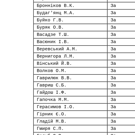
Бронніков В.К.
За
Будаг'янц М.А.
За
Буйко Г.В.
За
Буряк О.В.
За
Васадзе Т.Ш.
За
Васюник І.В.
За
Веревський А.М.
За
Вернигора Л.М.
За
Вінський Й.В.
За
Волков О.М.
За
Гаврилюк В.В.
За
Гавриш С.Б.
За
Гайдош І.Ф.
За
Гапочка М.М.
За
Герасимов І.О.
За
Гірник Є.О.
За
Гладій М.В.
За
Гмиря С.П.
За