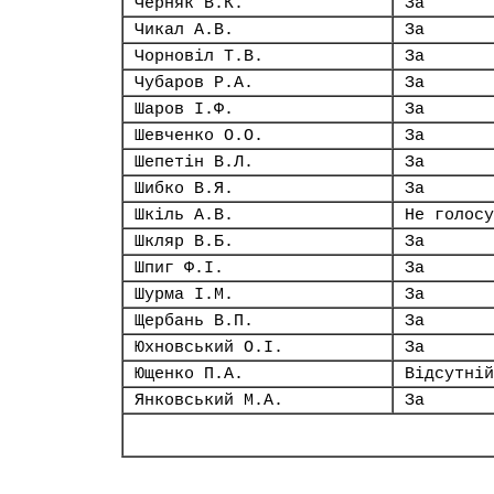
Черняк В.К.
За
Чикал А.В.
За
Чорновіл Т.В.
За
Чубаров Р.А.
За
Шаров І.Ф.
За
Шевченко О.О.
За
Шепетін В.Л.
За
Шибко В.Я.
За
Шкіль А.В.
Не голосу
Шкляр В.Б.
За
Шпиг Ф.І.
За
Шурма І.М.
За
Щербань В.П.
За
Юхновський О.І.
За
Ющенко П.А.
Відсутній
Янковський М.А.
За