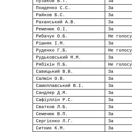
Пузаков В.Т.
За
Пхиденко С.С.
За
Райков Б.С.
За
Раханський А.В.
За
Ременюк О.І.
За
Рибачук О.Б.
Не голосу
Рішняк І.М.
За
Руденко Г.Б.
Не голосу
Рудьковський М.М.
За
Рябікін П.Б.
Не голосу
Савицький В.В.
За
Салмін О.В.
За
Самоплавський В.І.
За
Сандлер Д.М.
За
Сафіуллін Р.С.
За
Сватков Л.Б.
За
Семенюк В.П.
За
Сергієнко Л.Г.
За
Ситник К.М.
За