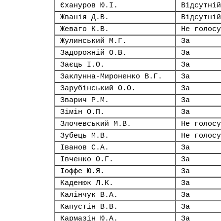
Єхануров Ю.І.
Відсутній
Жванія Д.В.
Відсутній
Жеваго К.В.
Не голосу
Жулинський М.Г.
За
Задорожній О.В.
За
Заєць І.О.
За
Заклунна-Мироненко В.Г.
За
Зарубінський О.О.
За
Зварич Р.М.
За
Зімін О.П.
За
Злочевський М.В.
Не голосу
Зубець М.В.
Не голосу
Іванов С.А.
За
Івченко О.Г.
За
Іоффе Ю.Я.
За
Каденюк Л.К.
За
Калінчук В.А.
За
Капустін В.В.
За
Кармазін Ю.А.
За