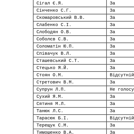
Сігал Є.Я.
За
Сінченко С.Г.
За
Скомаровський В.В.
За
Слабенко С.І.
За
Слободян О.В.
За
Соболєв С.В.
За
Соломатін Ю.П.
За
Співачук В.Л.
За
Сташевський С.Т.
За
Стецько Я.Й.
За
Стоян О.М.
Відсутній
Стретович В.М.
За
Супрун Л.П.
Не голосу
Сухий Я.М.
За
Сятиня М.Л.
За
Танюк Л.С.
За
Тарасюк Б.І.
Відсутній
Терещук С.М.
За
Тимошенко В.А.
За