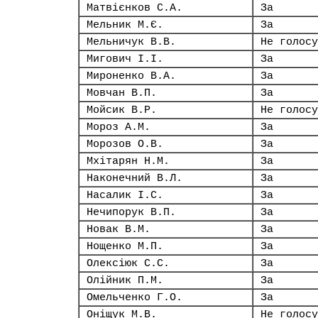
Матвієнков С.А.
За
Мельник М.Є.
За
Мельничук В.В.
Не голосу
Мигович І.І.
За
Мироненко В.А.
За
Мовчан В.П.
За
Мойсик В.Р.
Не голосу
Мороз А.М.
За
Морозов О.В.
За
Мхітарян Н.М.
За
Наконечний В.Л.
За
Насалик І.С.
За
Нечипорук В.П.
За
Новак В.М.
За
Нощенко М.П.
За
Олексіюк С.С.
За
Олійник П.М.
За
Омельченко Г.О.
За
Оніщук М.В.
Не голосу