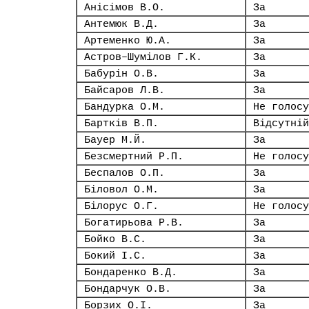
Анісімов В.О.
За
Антемюк В.Д.
За
Артеменко Ю.А.
За
Астров–Шумілов Г.К.
За
Бабурін О.В.
За
Байсаров Л.В.
За
Бандурка О.М.
Не голосу
Бартків В.П.
Відсутній
Бауер М.Й.
За
Безсмертний Р.П.
Не голосу
Беспалов О.П.
За
Біловол О.М.
За
Білорус О.Г.
Не голосу
Богатирьова Р.В.
За
Бойко В.С.
За
Бокий І.С.
За
Бондаренко В.Д.
За
Бондарчук О.В.
За
Борзих О.І.
За