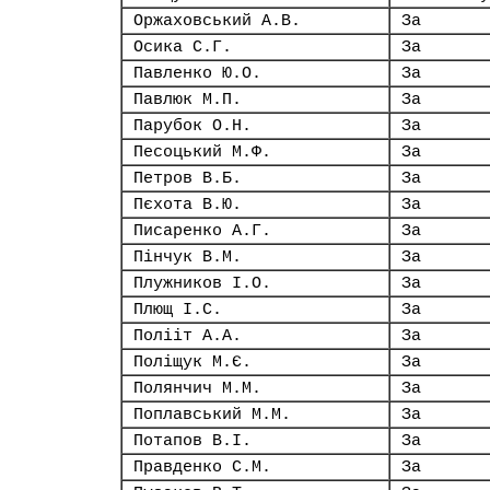
Оржаховський А.В.
За
Осика С.Г.
За
Павленко Ю.О.
За
Павлюк М.П.
За
Парубок О.Н.
За
Песоцький М.Ф.
За
Петров В.Б.
За
Пєхота В.Ю.
За
Писаренко А.Г.
За
Пінчук В.М.
За
Плужников І.О.
За
Плющ І.С.
За
Полііт А.А.
За
Поліщук М.Є.
За
Полянчич М.М.
За
Поплавський М.М.
За
Потапов В.І.
За
Правденко С.М.
За