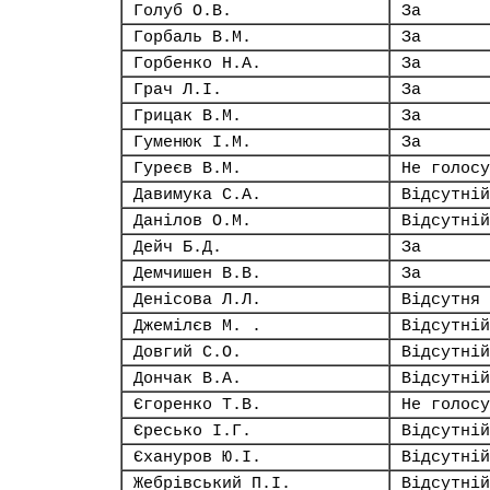
Голуб О.В.
За
Горбаль В.М.
За
Горбенко Н.А.
За
Грач Л.І.
За
Грицак В.М.
За
Гуменюк І.М.
За
Гуреєв В.М.
Не голосу
Давимука С.А.
Відсутній
Данілов О.М.
Відсутній
Дейч Б.Д.
За
Демчишен В.В.
За
Денісова Л.Л.
Відсутня
Джемілєв М. .
Відсутній
Довгий С.О.
Відсутній
Дончак В.А.
Відсутній
Єгоренко Т.В.
Не голосу
Єресько І.Г.
Відсутній
Єхануров Ю.І.
Відсутній
Жебрівський П.І.
Відсутній