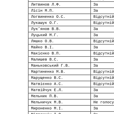
Литвинов Л.Ф.
За
Лісін М.П.
За
Логвиненко О.С.
Відсутній
Лукашук О.Г.
Відсутній
Лук’янов В.В.
За
Луцький М.Г.
За
Ляшко О.В.
Відсутній
Майко В.І.
За
Макієнко В.П.
Відсутній
Малишев В.С.
За
Маньковський Г.В.
За
Мартиненко М.В.
Відсутній
Марущенко В.С.
Відсутній
Матвієнко А.С.
Відсутній
Матвійчук Е.Л.
За
Мельник П.В.
За
Мельничук М.В.
Не голосу
Мироненко М.І.
За