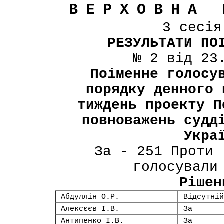
ВЕРХОВНА 
3 сесі
РЕЗУЛЬТАТИ ПО
№ 2 від 23
Поіменне голосу
порядку денного 
тиждень проекту П
повноважень судд
Укра
За - 251 Проти 
голосували
Рішен
Абдуллін О.Р.
Відсутній
Алексєєв І.В.
За
Антипенко І.В.
За