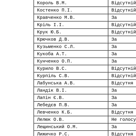
Король В.М.
Відсутній
Костенко П.І.
Відсутній
Кравченко М.В.
За
Кріль І.І.
Відсутній
Крук Ю.Б.
Відсутній
Крючков Д.В.
За
Кузьменко С.Л.
За
Кукоба А.Т.
За
Кунченко О.П.
За
Курило В.С.
Відсутній
Курпіль С.В.
Відсутній
Лабунська А.В.
Відсутня
Ландік В.І.
За
Лапін Є.В.
За
Лебедєв П.В.
За
Левченко К.Б.
Відсутня
Лелюк О.В.
Не голосу
Лещинський О.М.
За
Лижичко Р.С.
Відсутня