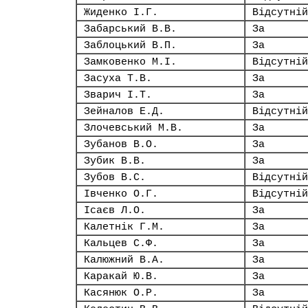
Жиденко І.Г.
Відсутній
Забарський В.В.
За
Заблоцький В.П.
За
Замковенко М.І.
Відсутній
Засуха Т.В.
За
Зварич І.Т.
За
Зейналов Е.Д.
Відсутній
Злочевський М.В.
За
Зубанов В.О.
За
Зубик В.В.
За
Зубов В.С.
Відсутній
Івченко О.Г.
Відсутній
Ісаєв Л.О.
За
Калетнік Г.М.
За
Кальцев С.Ф.
За
Калюжний В.А.
За
Каракай Ю.В.
За
Касянюк О.Р.
За