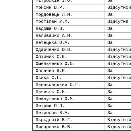
Мітрошкін І.О.
За
Мойсик В.Р.
Відсутній
Мордовець Л.М.
За
Мостіпан У.М.
Відсутня
Надоша О.В.
За
Наливайко А.М.
За
Нетецька О.А.
За
Одарченко Ю.В.
Відсутній
Олійник С.В.
Відсутній
Омельченко О.О.
Відсутній
Оплачко В.М.
За
Осика С.Г.
Відсутній
Панасовський О.Г.
За
Пачесюк С.Н.
За
Пеклушенко О.М.
За
Петрик П.П.
За
Петросов В.А.
За
Пєрєдєрій В.Г.
Відсутній
Писаренко В.В.
Відсутній