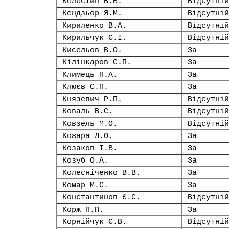
Келестин В.В.
Відсутній
Кендзьор Я.М.
Відсутній
Кириленко В.А.
Відсутній
Кирильчук Є.І.
Відсутній
Кисельов В.О.
За
Кілінкаров С.П.
За
Климець П.А.
За
Клюєв С.П.
За
Князевич Р.П.
Відсутній
Коваль В.С.
Відсутній
Ковзель М.О.
Відсутній
Кожара Л.О.
За
Козаков І.В.
За
Козуб О.А.
За
Колесніченко В.В.
За
Комар М.С.
За
Константинов Є.С.
Відсутній
Корж П.П.
За
Корнійчук Є.В.
Відсутній