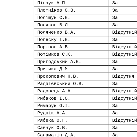
Пінчук А.П.
За
Плотніков О.В.
За
Поліщук С.В.
За
Поляков В.Л.
За
Поляченко В.А.
Відсутній
Попеску І.В.
За
Портнов А.В.
Відсутній
Потімков С.Ю.
Відсутній
Пригодський А.В.
За
Притика Д.М.
За
Прокопович Н.В.
Відсутня
Радзієвський О.В.
За
Радовець А.А.
Відсутній
Рибаков І.О.
Відсутній
Римарук О.І.
За
Руднік А.А.
За
Рябека О.Г.
Відсутній
Савчук О.В.
За
Саламатін Д.А.
За