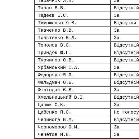
Табачнік Я.П.
За
Таран В.В.
Відсутній
Тедеєв Е.С.
За
Тимошенко Ю.В.
Відсутня
Ткаченко В.В.
За
Толстенко В.Л.
За
Тополов В.С.
Відсутній
Триндюк Ю.Г.
Відсутній
Турчинов О.В.
Відсутній
Урбанський І.А.
За
Федорчук Я.П.
Відсутній
Фельдман О.Б.
Відсутній
Філіндаш Є.В.
За
Хмельницький В.І.
Відсутній
Цапюк С.К.
За
Цибенко П.С.
Не голосу
Чепинога В.М.
Відсутній
Черноморов О.М.
За
Чечетов М.В.
За