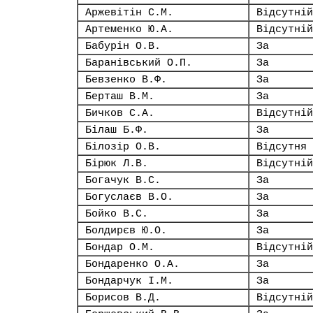
Аржевітін С.М.
Відсутній
Артеменко Ю.А.
Відсутній
Бабурін О.В.
За
Баранівський О.П.
За
Бевзенко В.Ф.
За
Берташ В.М.
За
Бичков С.А.
Відсутній
Білаш Б.Ф.
За
Білозір О.В.
Відсутня
Бірюк Л.В.
Відсутній
Богачук В.С.
За
Богуслаєв В.О.
За
Бойко В.С.
За
Болдирєв Ю.О.
За
Бондар О.М.
Відсутній
Бондаренко О.А.
За
Бондарчук І.М.
За
Борисов В.Д.
Відсутній