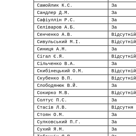
Самойлик К.С.
За
Сандлер Д.М.
За
Сафіуллін Р.С.
За
Селіваров А.Б.
За
Сенченко А.В.
Відсутній
Сивульський М.І.
Відсутній
Синиця А.М.
За
Сігал Є.Я.
Відсутній
Сільченко В.А.
За
Скибінецький О.М.
Відсутній
Скубенко В.П.
Відсутній
Слободянюк В.Й.
За
Сокирко М.В.
Відсутній
Солтус П.С.
За
Стасів Л.В.
Відсутня
Стоян О.М.
За
Сулковський П.Г.
За
Сухий Я.М.
За