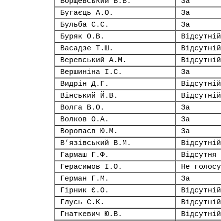
Борщевський В.В.
За
Бугаєць А.О.
За
Бульба С.С.
За
Буряк О.В.
Відсутній
Васадзе Т.Ш.
Відсутній
Веревський А.М.
Відсутній
Вершиніна І.С.
За
Видрін Д.Г.
Відсутній
Вінський Й.В.
Відсутній
Волга В.О.
За
Волков О.А.
За
Воропаєв Ю.М.
За
В’язівський В.М.
Відсутній
Гармаш Г.Ф.
Відсутня
Герасимов І.О.
Не голосу
Герман Г.М.
За
Гірник Є.О.
Відсутній
Глусь С.К.
Відсутній
Гнаткевич Ю.В.
Відсутній