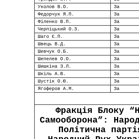
Уколов В.О.
За
Федорчук Я.П.
За
Філенко В.П.
За
Черпіцький О.З.
За
Шаго Є.П.
За
Швець В.Д.
За
Шевчук О.Б.
За
Шепелев О.О.
За
Шишкіна З.Л.
За
Шкіль А.В.
За
Шустік О.Ю.
За
Ягоферов А.М.
За
Фракція Блоку “
Самооборона”: Наро
Політична парті