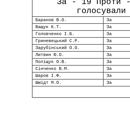
За - 19 Проти 
голосували
Баранов В.О.
За
Ващук К.Т.
За
Головченко І.Б.
За
Гриневецький С.Р.
За
Зарубінський О.О.
За
Литвин Ю.О.
За
Поліщук О.В.
За
Сінченко В.М.
За
Шаров І.Ф.
За
Шмідт М.О.
За