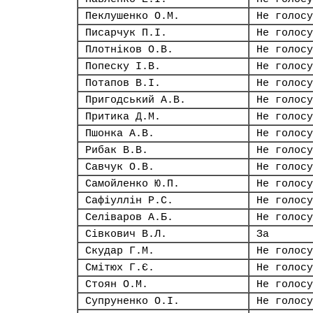
Пеклушенко О.М.
Не голосу
Писарчук П.І.
Не голосу
Плотніков О.В.
Не голосу
Попеску І.В.
Не голосу
Потапов В.І.
Не голосу
Пригодський А.В.
Не голосу
Притика Д.М.
Не голосу
Пшонка А.В.
Не голосу
Рибак В.В.
Не голосу
Савчук О.В.
Не голосу
Самойленко Ю.П.
Не голосу
Сафіуллін Р.С.
Не голосу
Селіваров А.Б.
Не голосу
Сівкович В.Л.
За
Скудар Г.М.
Не голосу
Смітюх Г.Є.
Не голосу
Стоян О.М.
Не голосу
Супруненко О.І.
Не голосу