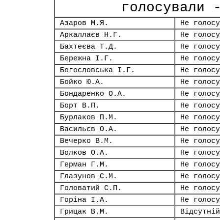
голосували 
Азаров М.Я.
Не голосу
Аркаллаєв Н.Г.
Не голосу
Бахтеєва Т.Д.
Не голосу
Бережна І.Г.
Не голосу
Богословська І.Г.
Не голосу
Бойко Ю.А.
Не голосу
Бондаренко О.А.
Не голосу
Борт В.П.
Не голосу
Бурлаков П.М.
Не голосу
Васильєв О.А.
Не голосу
Вечерко В.М.
Не голосу
Волков О.А.
Не голосу
Герман Г.М.
Не голосу
Глазунов С.М.
Не голосу
Головатий С.П.
Не голосу
Горіна І.А.
Не голосу
Грицак В.М.
Відсутній