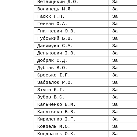
Ветвицький Д.О.
За
Волинець М.Я.
За
Гасюк П.П.
За
Гейман О.А.
За
Гнаткевич Ю.В.
За
Губський Б.В.
За
Давимука С.А.
За
Денькович І.В.
За
Добряк Є.Д.
За
Дубіль В.О.
За
Єресько І.Г.
За
Забзалюк Р.О.
За
Зімін Є.І.
За
Зубов В.С.
За
Кальченко В.М.
За
Каплієнко В.В.
За
Кириленко І.Г.
За
Ковзель М.О.
За
Кондратюк О.К.
За