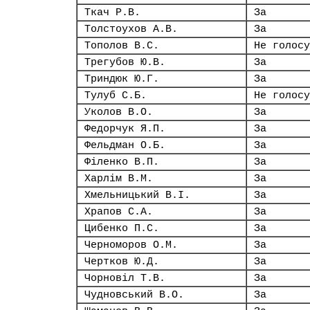
Ткач Р.В.
За
Толстоухов А.В.
За
Тополов В.С.
Не голосу
Трегубов Ю.В.
За
Триндюк Ю.Г.
За
Тулуб С.Б.
Не голосу
Уколов В.О.
За
Федорчук Я.П.
За
Фельдман О.Б.
За
Філенко В.П.
За
Харлім В.М.
За
Хмельницький В.І.
За
Храпов С.А.
За
Цибенко П.С.
За
Черноморов О.М.
За
Чертков Ю.Д.
За
Чорновіл Т.В.
За
Чудновський В.О.
За