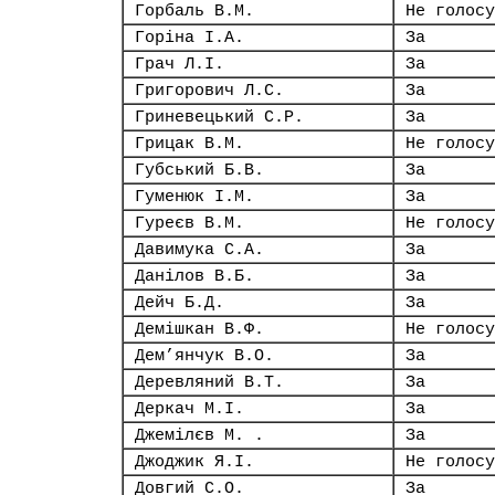
Горбаль В.М.
Не голосу
Горіна І.А.
За
Грач Л.І.
За
Григорович Л.С.
За
Гриневецький С.Р.
За
Грицак В.М.
Не голосу
Губський Б.В.
За
Гуменюк І.М.
За
Гуреєв В.М.
Не голосу
Давимука С.А.
За
Данілов В.Б.
За
Дейч Б.Д.
За
Демішкан В.Ф.
Не голосу
Дем’янчук В.О.
За
Деревляний В.Т.
За
Деркач М.І.
За
Джемілєв М. .
За
Джоджик Я.І.
Не голосу
Довгий С.О.
За