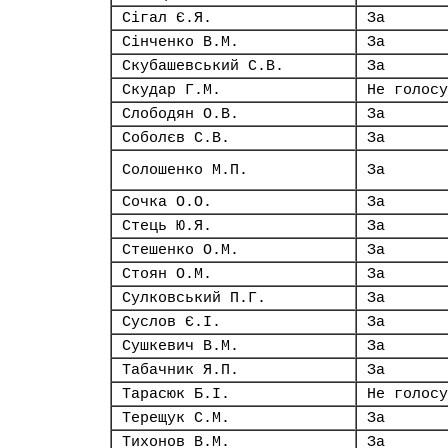
Сігал Є.Я.
За
Сінченко В.М.
За
Скубашевський С.В.
За
Скудар Г.М.
Не голосу
Слободян О.В.
За
Соболєв С.В.
За
Солошенко М.П.
За
Сочка О.О.
За
Стець Ю.Я.
За
Стешенко О.М.
За
Стоян О.М.
За
Сулковський П.Г.
За
Суслов Є.І.
За
Сушкевич В.М.
За
Табачник Я.П.
За
Тарасюк Б.І.
Не голосу
Терещук С.М.
За
Тихонов В.М.
За