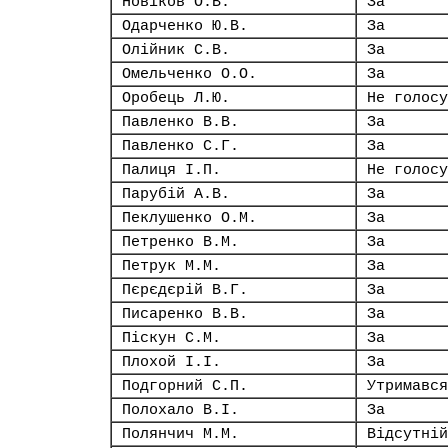
Новіков О.В.
За
Одарченко Ю.В.
За
Олійник С.В.
За
Омельченко О.О.
За
Оробець Л.Ю.
Не голосу
Павленко В.В.
За
Павленко С.Г.
За
Палиця І.П.
Не голосу
Парубій А.В.
За
Пеклушенко О.М.
За
Петренко В.М.
За
Петрук М.М.
За
Пєрєдєрій В.Г.
За
Писаренко В.В.
За
Піскун С.М.
За
Плохой І.І.
За
Подгорний С.П.
Утримався
Полохало В.І.
За
Полянчич М.М.
Відсутній