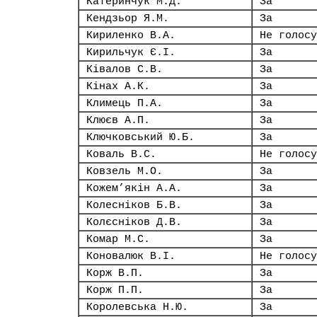
Катеринчук М.Д.
За
Кендзьор Я.М.
За
Кириленко В.А.
Не голосу
Кирильчук Є.І.
За
Ківалов С.В.
За
Кінах А.К.
За
Климець П.А.
За
Клюєв А.П.
За
Ключковський Ю.Б.
За
Коваль В.С.
Не голосу
Ковзель М.О.
За
Кожем’якін А.А.
За
Колесніков Б.В.
За
Колєсніков Д.В.
За
Комар М.С.
За
Коновалюк В.І.
Не голосу
Корж В.П.
За
Корж П.П.
За
Королевська Н.Ю.
За