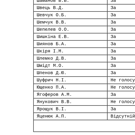
Шаманов В.В.
За
Швець В.Д.
За
Шевчук О.Б.
За
Шемчук В.В.
За
Шепелев О.О.
За
Шишкіна Е.В.
За
Шиянов Б.А.
За
Шкіря І.М.
За
Шлемко Д.В.
За
Шмідт М.О.
За
Шпенов Д.Ю.
За
Шуфрич Н.І.
Не голосу
Ющенко П.А.
Не голосу
Ягоферов А.М.
За
Янукович В.В.
Не голосу
Ярощук В.І.
За
Яценюк А.П.
Відсутній