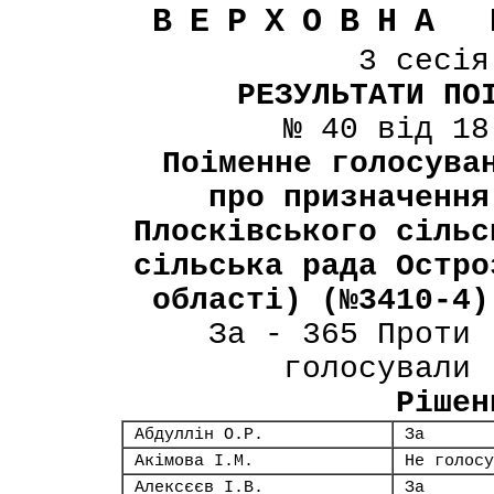
ВЕРХОВНА 
3 сесі
РЕЗУЛЬТАТИ ПО
№ 40 від 18
Поіменне голосува
про призначення
Плосківського сільс
сільська рада Остро
області) (№3410-4)
За - 365 Проти 
голосували 
Рішен
Абдуллін О.Р.
За
Акімова І.М.
Не голосу
Алексєєв І.В.
За