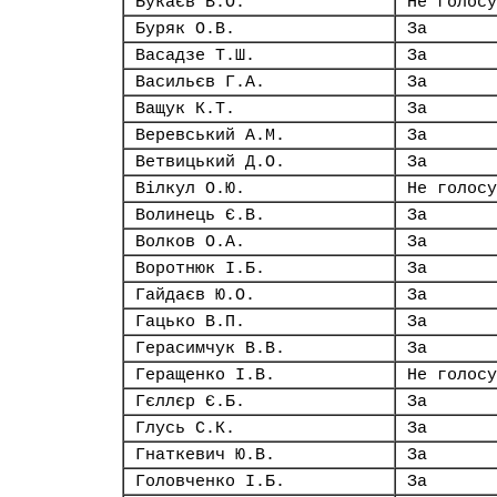
Букаєв В.О.
Не голосу
Буряк О.В.
За
Васадзе Т.Ш.
За
Васильєв Г.А.
За
Ващук К.Т.
За
Веревський А.М.
За
Ветвицький Д.О.
За
Вілкул О.Ю.
Не голосу
Волинець Є.В.
За
Волков О.А.
За
Воротнюк І.Б.
За
Гайдаєв Ю.О.
За
Гацько В.П.
За
Герасимчук В.В.
За
Геращенко І.В.
Не голосу
Гєллєр Є.Б.
За
Глусь С.К.
За
Гнаткевич Ю.В.
За
Головченко І.Б.
За