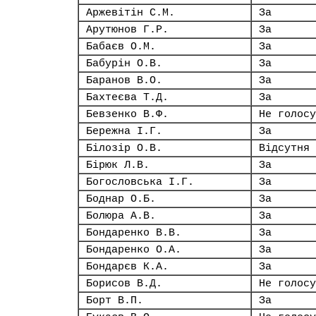
Аржевітін С.М.
За
Арутюнов Г.Р.
За
Бабаєв О.М.
За
Бабурін О.В.
За
Баранов В.О.
За
Бахтеєва Т.Д.
За
Бевзенко В.Ф.
Не голосу
Бережна І.Г.
За
Білозір О.В.
Відсутня
Бірюк Л.В.
За
Богословська І.Г.
За
Боднар О.Б.
За
Болюра А.В.
За
Бондаренко В.В.
За
Бондаренко О.А.
За
Бондарєв К.А.
За
Борисов В.Д.
Не голосу
Борт В.П.
За