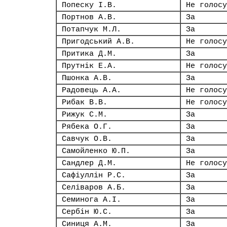
Попеску І.В.
Не голосу
Портнов А.В.
За
Потапчук М.Л.
За
Пригодський А.В.
Не голосу
Притика Д.М.
За
Прутнік Е.А.
Не голосу
Пшонка А.В.
За
Радовець А.А.
Не голосу
Рибак В.В.
Не голосу
Рижук С.М.
За
Рябека О.Г.
За
Савчук О.В.
За
Самойленко Ю.П.
За
Сандлер Д.М.
Не голосу
Сафіуллін Р.С.
За
Селіваров А.Б.
За
Семинога А.І.
За
Сербін Ю.С.
За
Синиця А.М.
За