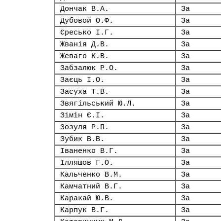
Дончак В.А.
За
Дубовой О.Ф.
За
Єресько І.Г.
За
Жванія Д.В.
За
Жеваго К.В.
За
Забзалюк Р.О.
За
Заєць І.О.
За
Засуха Т.В.
За
Звягільський Ю.Л.
За
Зімін Є.І.
За
Зозуля Р.П.
За
Зубик В.В.
За
Іваненко В.Г.
За
Ілляшов Г.О.
За
Кальченко В.М.
За
Камчатний В.Г.
За
Каракай Ю.В.
За
Карпук В.Г.
За