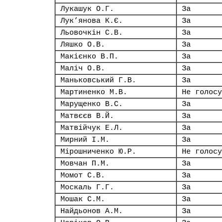
Лукашук О.Г.
За
Лук’янова К.Є.
За
Льовочкін С.В.
За
Ляшко О.В.
За
Макієнко В.П.
За
Маліч О.В.
За
Маньковський Г.В.
За
Мартиненко М.В.
Не голосу
Марущенко В.С.
За
Матвєєв В.Й.
За
Матвійчук Е.Л.
За
Мирний І.М.
За
Мірошниченко Ю.Р.
Не голосу
Мовчан П.М.
За
Момот С.В.
За
Москаль Г.Г.
За
Мошак С.М.
За
Найдьонов А.М.
За