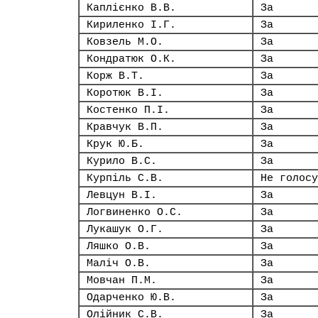
Каплієнко В.В.
За
Кириленко І.Г.
За
Ковзель М.О.
За
Кондратюк О.К.
За
Корж В.Т.
За
Коротюк В.І.
За
Костенко П.І.
За
Кравчук В.П.
За
Крук Ю.Б.
За
Курило В.С.
За
Курпіль С.В.
Не голосу
Левцун В.І.
За
Логвиненко О.С.
За
Лукашук О.Г.
За
Ляшко О.В.
За
Маліч О.В.
За
Мовчан П.М.
За
Одарченко Ю.В.
За
Олійник С.В.
За