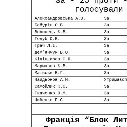
За - 25 Проти 
голосували
Александровська А.О.
За
Бабурін О.В.
За
Волинець Є.В.
За
Голуб О.В.
За
Грач Л.І.
За
Дем’янчук В.О.
За
Кілінкаров С.П.
За
Мармазов Є.В.
За
Матвєєв В.Г.
За
Найдьонов А.М.
Утримався
Самойлик К.С.
За
Ткаченко О.М.
За
Цибенко П.С.
За
Фракція “Блок Ли