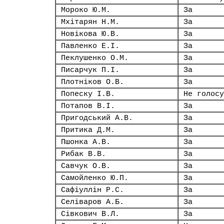
Мороко Ю.М.
За
Мхітарян Н.М.
За
Новікова Ю.В.
За
Павленко Е.І.
За
Пеклушенко О.М.
За
Писарчук П.І.
За
Плотніков О.В.
За
Попеску І.В.
Не голосу
Потапов В.І.
За
Пригодський А.В.
За
Притика Д.М.
За
Пшонка А.В.
За
Рибак В.В.
За
Савчук О.В.
За
Самойленко Ю.П.
За
Сафіуллін Р.С.
За
Селіваров А.Б.
За
Сівкович В.Л.
За