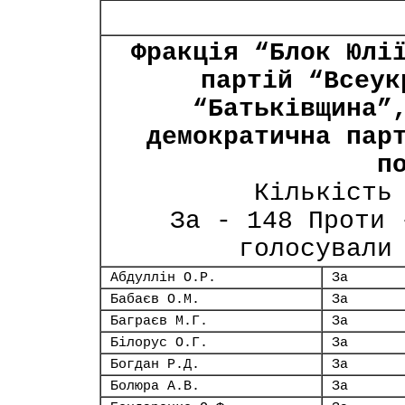
Фракція “Блок Юлі
партій “Всеук
“Батьківщина”
демократична пар
п
Кількість
За - 148 Проти 
голосували
Абдуллін О.Р.
За
Бабаєв О.М.
За
Баграєв М.Г.
За
Білорус О.Г.
За
Богдан Р.Д.
За
Болюра А.В.
За