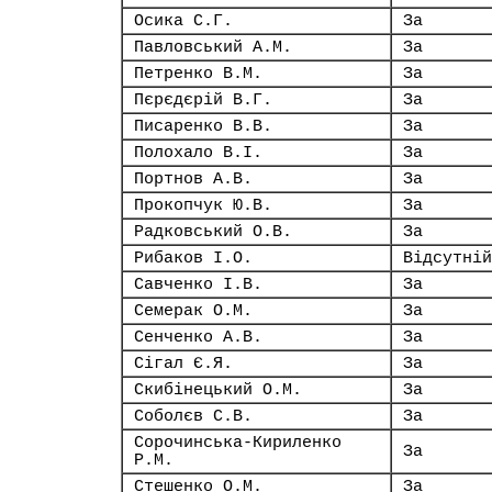
Осика С.Г.
За
Павловський А.М.
За
Петренко В.М.
За
Пєрєдєрій В.Г.
За
Писаренко В.В.
За
Полохало В.І.
За
Портнов А.В.
За
Прокопчук Ю.В.
За
Радковський О.В.
За
Рибаков І.О.
Відсутній
Савченко І.В.
За
Семерак О.М.
За
Сенченко А.В.
За
Сігал Є.Я.
За
Скибінецький О.М.
За
Соболєв С.В.
За
Сорочинська-Кириленко
За
Р.М.
Стешенко О.М.
За