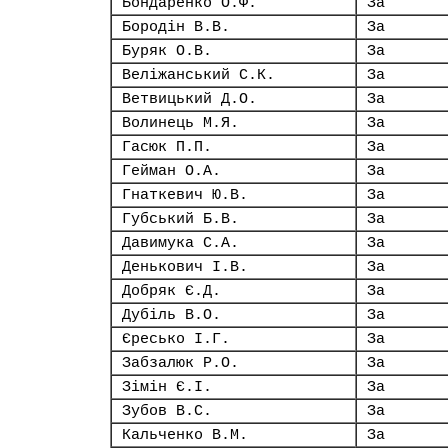
Бондаренко О.Ф.
За
Бородін В.В.
За
Буряк О.В.
За
Веліжанський С.К.
За
Ветвицький Д.О.
За
Волинець М.Я.
За
Гасюк П.П.
За
Гейман О.А.
За
Гнаткевич Ю.В.
За
Губський Б.В.
За
Давимука С.А.
За
Денькович І.В.
За
Добряк Є.Д.
За
Дубіль В.О.
За
Єресько І.Г.
За
Забзалюк Р.О.
За
Зімін Є.І.
За
Зубов В.С.
За
Кальченко В.М.
За