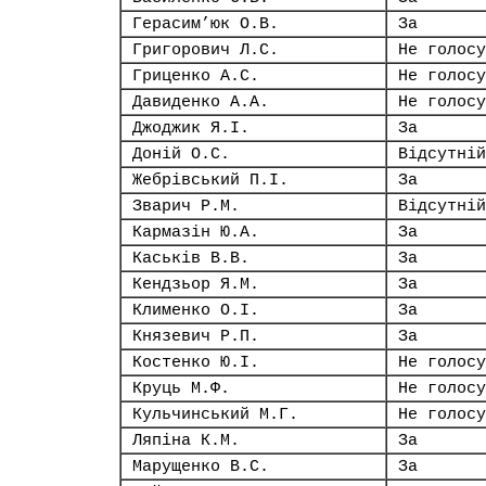
Герасим’юк О.В.
За
Григорович Л.С.
Не голосу
Гриценко А.С.
Не голосу
Давиденко А.А.
Не голосу
Джоджик Я.І.
За
Доній О.С.
Відсутній
Жебрівський П.І.
За
Зварич Р.М.
Відсутній
Кармазін Ю.А.
За
Каськів В.В.
За
Кендзьор Я.М.
За
Клименко О.І.
За
Князевич Р.П.
За
Костенко Ю.І.
Не голосу
Круць М.Ф.
Не голосу
Кульчинський М.Г.
Не голосу
Ляпіна К.М.
За
Марущенко В.С.
За