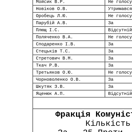
Мойсик В.Р.
Не голосу
Новіков О.В.
Утримався
Оробець Л.Ю.
Не голосу
Парубій А.В.
За
Плющ І.С.
Відсутній
Поляченко В.А.
Не голосу
Сподаренко І.В.
За
Стецьків Т.С.
За
Стретович В.М.
За
Ткач Р.В.
За
Третьяков О.Ю.
Не голосу
Чорноволенко О.В.
За
Шкутяк З.В.
За
Яценюк А.П.
Відсутній
Фракція Комуніс
Кількість