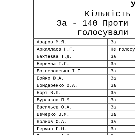
Кількість
За - 140 Проти 
голосували 
Азаров М.Я.
За
Аркаллаєв Н.Г.
Не голосу
Бахтеєва Т.Д.
За
Бережна І.Г.
За
Богословська І.Г.
За
Бойко Ю.А.
За
Бондаренко О.А.
За
Борт В.П.
За
Бурлаков П.М.
За
Васильєв О.А.
За
Вечерко В.М.
За
Волков О.А.
За
Герман Г.М.
За