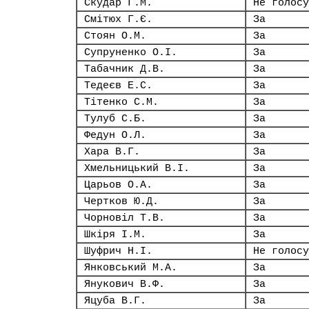
Скудар Г.М.
Не голосу
Смітюх Г.Є.
За
Стоян О.М.
За
Супруненко О.І.
За
Табачник Д.В.
За
Тедеєв Е.С.
За
Тітенко С.М.
За
Тулуб С.Б.
За
Федун О.Л.
За
Хара В.Г.
За
Хмельницький В.І.
За
Царьов О.А.
За
Чертков Ю.Д.
За
Чорновіл Т.В.
За
Шкіря І.М.
За
Шуфрич Н.І.
Не голосу
Янковський М.А.
За
Янукович В.Ф.
За
Яцуба В.Г.
За