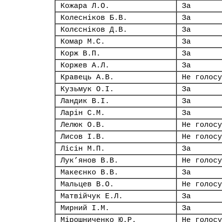
Кожара Л.О.
За
Колесніков Б.В.
За
Колєсніков Д.В.
За
Комар М.С.
За
Корж В.П.
За
Коржев А.Л.
За
Кравець А.В.
Не голосу
Кузьмук О.І.
За
Ландик В.І.
За
Ларін С.М.
За
Лелюк О.В.
Не голосу
Лисов І.В.
Не голосу
Лісін М.П.
За
Лук’янов В.В.
Не голосу
Макеєнко В.В.
За
Мальцев В.О.
Не голосу
Матвійчук Е.Л.
За
Мирний І.М.
За
Мірошниченко Ю.Р.
Не голосу