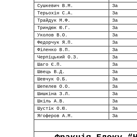
Сушкевич В.М.
За
Терьохін С.А.
За
Трайдук М.Ф.
За
Триндюк Ю.Г.
За
Уколов В.О.
За
Федорчук Я.П.
За
Філенко В.П.
За
Черпіцький О.З.
За
Шаго Є.П.
За
Швець В.Д.
За
Шевчук О.Б.
За
Шепелев О.О.
За
Шишкіна З.Л.
За
Шкіль А.В.
За
Шустік О.Ю.
За
Ягоферов А.М.
За