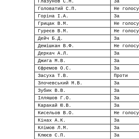
Глазунов С.М.
За
Головатий С.П.
Не голосу
Горіна І.А.
За
Грицак В.М.
Не голосу
Гуреєв В.М.
Не голосу
Дейч Б.Д.
За
Демішкан В.Ф.
Не голосу
Деркач А.Л.
За
Джига М.В.
За
Єфремов О.С.
За
Засуха Т.В.
Проти
Злочевський М.В.
За
Зубик В.В.
За
Ілляшов Г.О.
За
Каракай Ю.В.
За
Кисельов В.О.
Не голосу
Кінах А.К.
За
Клімов Л.М.
За
Клюєв С.П.
За