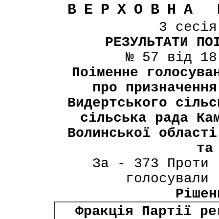
ВЕРХОВНА 
3 сесі
РЕЗУЛЬТАТИ ПО
№ 57 від 18
Поіменне голосува
про призначення
Видертського сільс
сільська рада Ка
Волинської області
та
За - 373 Проти 
голосували 
Рішен
Фракція Партії ре