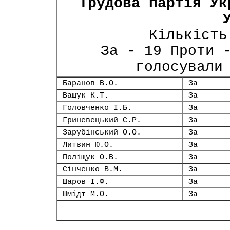
Трудова партія Ук
Кількість
За - 19 Проти 
голосували
Баранов В.О.
За
Ващук К.Т.
За
Головченко І.Б.
За
Гриневецький С.Р.
За
Зарубінський О.О.
За
Литвин Ю.О.
За
Поліщук О.В.
За
Сінченко В.М.
За
Шаров І.Ф.
За
Шмідт М.О.
За