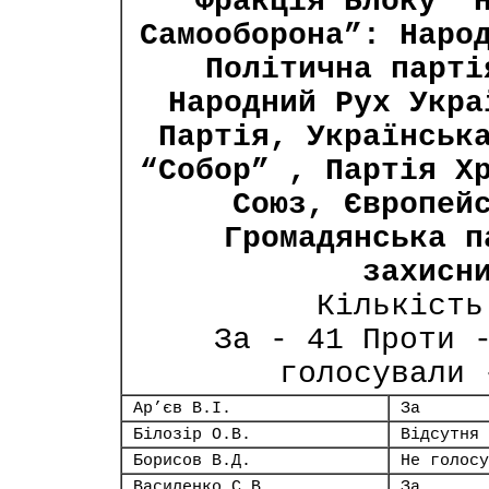
Фракція Блоку “
Самооборона”: Наро
Політична парті
Народний Рух Укра
Партія, Українськ
“Собор” , Партія Х
Союз, Європей
Громадянська п
захисн
Кількість
За - 41 Проти 
голосували 
Ар’єв В.І.
За
Білозір О.В.
Відсутня
Борисов В.Д.
Не голосу
Василенко С.В.
За