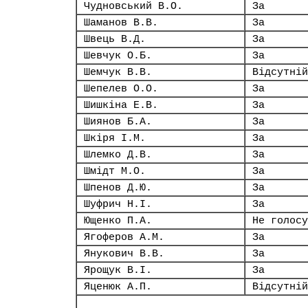
Чудновський В.О.
За
Шаманов В.В.
За
Швець В.Д.
За
Шевчук О.Б.
За
Шемчук В.В.
Відсутній
Шепелев О.О.
За
Шишкіна Е.В.
За
Шиянов Б.А.
За
Шкіря І.М.
За
Шлемко Д.В.
За
Шмідт М.О.
За
Шпенов Д.Ю.
За
Шуфрич Н.І.
За
Ющенко П.А.
Не голосу
Ягоферов А.М.
За
Янукович В.В.
За
Ярощук В.І.
За
Яценюк А.П.
Відсутній