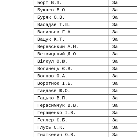
Борт В.П.
За
Букаєв В.О.
За
Буряк О.В.
За
Васадзе Т.Ш.
За
Васильєв Г.А.
За
Ващук К.Т.
За
Веревський А.М.
За
Ветвицький Д.О.
За
Вілкул О.Ю.
За
Волинець Є.В.
За
Волков О.А.
За
Воротнюк І.Б.
За
Гайдаєв Ю.О.
За
Гацько В.П.
За
Герасимчук В.В.
За
Геращенко І.В.
За
Гєллєр Є.Б.
За
Глусь С.К.
За
Гнаткевич Ю.В.
За