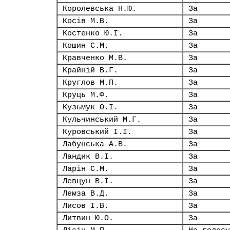
Королевська Н.Ю.
За
Косів М.В.
За
Костенко Ю.І.
За
Кошин С.М.
За
Кравченко М.В.
За
Крайній В.Г.
За
Круглов М.П.
За
Круць М.Ф.
За
Кузьмук О.І.
За
Кульчинський М.Г.
За
Куровський І.І.
За
Лабунська А.В.
За
Ландик В.І.
За
Ларін С.М.
За
Левцун В.І.
За
Лемза В.Д.
За
Лисов І.В.
За
Литвин Ю.О.
За