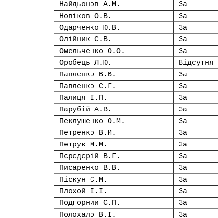
Найдьонов А.М.
За
Новіков О.В.
За
Одарченко Ю.В.
За
Олійник С.В.
За
Омельченко О.О.
За
Оробець Л.Ю.
Відсутня
Павленко В.В.
За
Павленко С.Г.
За
Палиця І.П.
За
Парубій А.В.
За
Пеклушенко О.М.
За
Петренко В.М.
За
Петрук М.М.
За
Пєрєдєрій В.Г.
За
Писаренко В.В.
За
Піскун С.М.
За
Плохой І.І.
За
Подгорний С.П.
За
Полохало В.І.
За