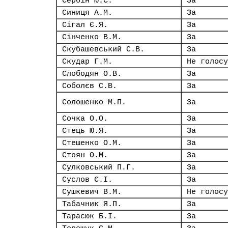
Сербін Ю.С.
За
Синиця А.М.
За
Сігал Є.Я.
За
Сінченко В.М.
За
Скубашевський С.В.
За
Скудар Г.М.
Не голосу
Слободян О.В.
За
Соболєв С.В.
За
Солошенко М.П.
За
Сочка О.О.
За
Стець Ю.Я.
За
Стешенко О.М.
За
Стоян О.М.
За
Сулковський П.Г.
За
Суслов Є.І.
За
Сушкевич В.М.
Не голосу
Табачник Я.П.
За
Тарасюк Б.І.
За