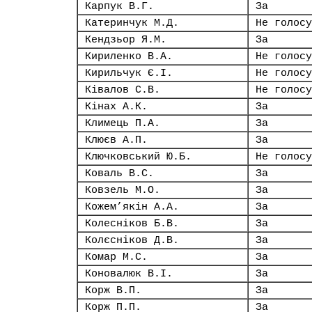
Карпук В.Г.
За
Катеринчук М.Д.
Не голосу
Кендзьор Я.М.
За
Кириленко В.А.
Не голосу
Кирильчук Є.І.
Не голосу
Ківалов С.В.
Не голосу
Кінах А.К.
За
Климець П.А.
За
Клюєв А.П.
За
Ключковський Ю.Б.
Не голосу
Коваль В.С.
За
Ковзель М.О.
За
Кожем’якін А.А.
За
Колесніков Б.В.
За
Колєсніков Д.В.
За
Комар М.С.
За
Коновалюк В.І.
За
Корж В.П.
За
Корж П.П.
За