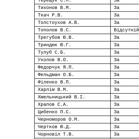
Терещук С.М.
За
Тихонов В.М.
За
Ткач Р.В.
За
Толстоухов А.В.
За
Тополов В.С.
Відсутній
Трегубов Ю.В.
За
Триндюк Ю.Г.
За
Тулуб С.Б.
За
Уколов В.О.
За
Федорчук Я.П.
За
Фельдман О.Б.
За
Філенко В.П.
За
Харлім В.М.
За
Хмельницький В.І.
За
Храпов С.А.
За
Цибенко П.С.
За
Черноморов О.М.
За
Чертков Ю.Д.
За
Чорновіл Т.В.
За