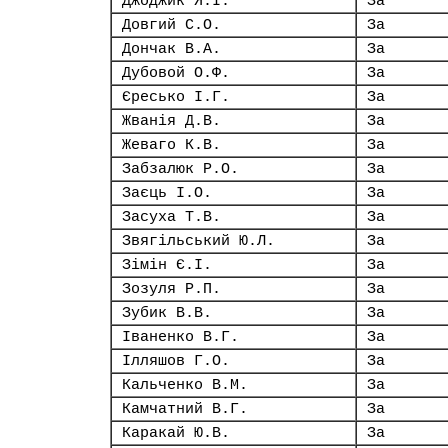
Джоджик Я.І.
За
Довгий С.О.
За
Дончак В.А.
За
Дубовой О.Ф.
За
Єресько І.Г.
За
Жванія Д.В.
За
Жеваго К.В.
За
Забзалюк Р.О.
За
Заєць І.О.
За
Засуха Т.В.
За
Звягільський Ю.Л.
За
Зімін Є.І.
За
Зозуля Р.П.
За
Зубик В.В.
За
Іваненко В.Г.
За
Ілляшов Г.О.
За
Кальченко В.М.
За
Камчатний В.Г.
За
Каракай Ю.В.
За