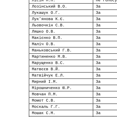
Лісін М.П.
Не голосу
Лозінський В.О.
За
Лукашук О.Г.
За
Лук’янова К.Є.
За
Льовочкін С.В.
За
Ляшко О.В.
За
Макієнко В.П.
За
Маліч О.В.
За
Маньковський Г.В.
За
Мартиненко М.В.
За
Марущенко В.С.
За
Матвєєв В.Й.
За
Матвійчук Е.Л.
За
Мирний І.М.
За
Мірошниченко Ю.Р.
За
Мовчан П.М.
За
Момот С.В.
За
Москаль Г.Г.
За
Мошак С.М.
За