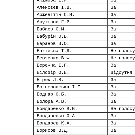
Акімова І.М.
За
Алексєєв І.В.
За
Аржевітін С.М.
За
Арутюнов Г.Р.
За
Бабаєв О.М.
За
Бабурін О.В.
За
Баранов В.О.
За
Бахтеєва Т.Д.
Не голосу
Бевзенко В.Ф.
Не голосу
Бережна І.Г.
За
Білозір О.В.
Відсутня
Бірюк Л.В.
За
Богословська І.Г.
За
Боднар О.Б.
За
Болюра А.В.
За
Бондаренко В.В.
Не голосу
Бондаренко О.А.
За
Бондарєв К.А.
За
Борисов В.Д.
За