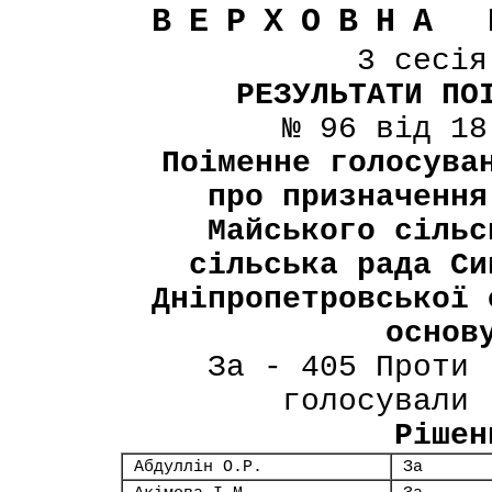
ВЕРХОВНА 
3 сесі
РЕЗУЛЬТАТИ ПО
№ 96 від 18
Поіменне голосува
про призначення
Майського сільс
сільська рада Си
Дніпропетровської 
основ
За - 405 Проти 
голосували 
Рішен
Абдуллін О.Р.
За