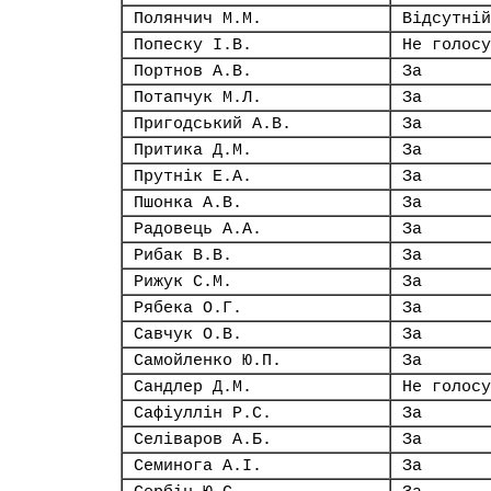
Полянчич М.М.
Відсутній
Попеску І.В.
Не голосу
Портнов А.В.
За
Потапчук М.Л.
За
Пригодський А.В.
За
Притика Д.М.
За
Прутнік Е.А.
За
Пшонка А.В.
За
Радовець А.А.
За
Рибак В.В.
За
Рижук С.М.
За
Рябека О.Г.
За
Савчук О.В.
За
Самойленко Ю.П.
За
Сандлер Д.М.
Не голосу
Сафіуллін Р.С.
За
Селіваров А.Б.
За
Семинога А.І.
За