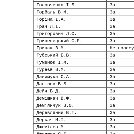
Головченко І.Б.
За
Горбаль В.М.
За
Горіна І.А.
За
Грач Л.І.
За
Григорович Л.С.
За
Гриневецький С.Р.
За
Грицак В.М.
Не голосу
Губський Б.В.
За
Гуменюк І.М.
За
Гуреєв В.М.
За
Давимука С.А.
За
Данілов В.Б.
За
Дейч Б.Д.
За
Демішкан В.Ф.
За
Дем’янчук В.О.
За
Деревляний В.Т.
За
Деркач М.І.
За
Джемілєв М. .
За