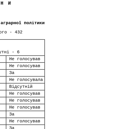
ЇНИ
 аграрної політики
ого - 432
утні - 6
Не голосував
Не голосував
За
Не голосувала
Відсутній
Не голосував
Не голосував
Не голосував
За
Не голосував
За