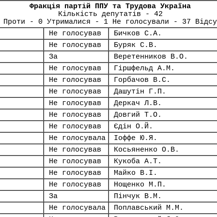
Фракція партій ППУ та Трудова Україна
Кількість депутатів - 42
 Проти - 0 Утрималися - 1 Не голосували - 37 Відсу
Не голосував
Бичков С.А.
Не голосував
Буряк С.В.
За
Веретенников В.О.
Не голосував
Гіршфельд А.М.
Не голосував
Горбачов В.С.
Не голосував
Дашутін Г.П.
Не голосував
Деркач Л.В.
Не голосував
Довгий Т.О.
Не голосував
Єдін О.Й.
Не голосувала
Іоффе Ю.Я.
Не голосував
Косьяненко О.В.
Не голосував
Кукоба А.Т.
Не голосував
Майко В.І.
Не голосував
Нощенко М.П.
За
Пінчук В.М.
Не голосувала
Поплавський М.М.