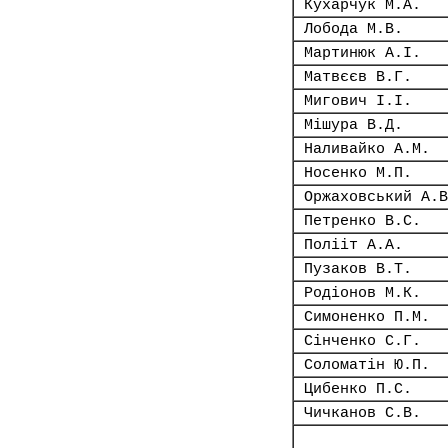
Кухарчук М.А.
Лобода М.В.
Мартинюк А.І.
Матвєєв В.Г.
Мигович І.І.
Мішура В.Д.
Наливайко А.М.
Носенко М.П.
Оржаховський А.В
Петренко В.С.
Полііт А.А.
Пузаков В.Т.
Родіонов М.К.
Симоненко П.М.
Сінченко С.Г.
Соломатін Ю.П.
Цибенко П.С.
Чичканов С.В.