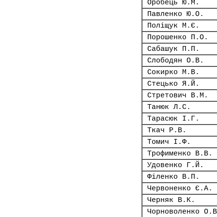
Оробець Ю.М.
Павленко Ю.О.
Поліщук М.Є.
Порошенко П.О.
Сабашук П.П.
Слободян О.В.
Сокирко М.В.
Стецько Я.Й.
Стретович В.М.
Танюк Л.С.
Тарасюк І.Г.
Ткач Р.В.
Томич І.Ф.
Трофименко В.В.
Удовенко Г.Й.
Філенко В.П.
Червоненко Є.А.
Черняк В.К.
Чорноволенко О.В