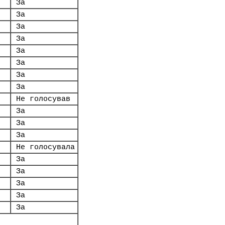
За
За
За
За
За
За
За
За
Не голосував
За
За
За
Не голосувала
За
За
За
За
За