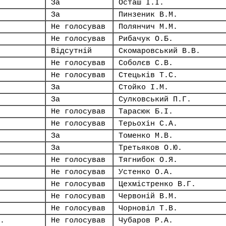
За
Осташ І.І.
За
Пинзеник В.М.
Не голосував
Полянчич М.М.
Не голосував
Рибачук О.Б.
Відсутній
Скомаровський В.В.
Не голосував
Соболєв С.В.
Не голосував
Стецьків Т.С.
За
Стойко І.М.
За
Сулковський П.Г.
Не голосував
Тарасюк Б.І.
Не голосував
Терьохін С.А.
За
Томенко М.В.
За
Третьяков О.Ю.
Не голосував
Тягнибок О.Я.
Не голосував
Устенко О.А.
Не голосував
Цехмістренко В.Г.
Не голосував
Червоній В.М.
Не голосував
Чорновіл Т.В.
.
Не голосував
Чубаров Р.А.