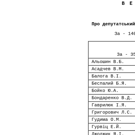
В
Про депутатський
За - 14
За - 3
Альошин В.Б.
Асадчев В.М.
Балога В.І.
Беспалий Б.Я.
Бойко Ю.А.
Бондаренко В.Д.
Гаврилюк І.Я.
Григорович Л.С.
Гудима О.М.
Гурвіц Е.Й.
Джоджик Я.І.