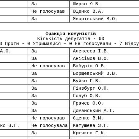
За
Ширко Ю.В.
Не голосував
Ющенко В.А.
За
Яворівський В.О.
Фракція комуністів
Кількість депутатів - 60
3 Проти - 0 Утрималися - 0 Не голосували - 7 Відсу
А.О.
За
Алексєєв І.В.
За
Анісімов В.О.
Не голосував
Бабурін О.В.
За
Борщевський В.В.
За
Буйко Г.В.
За
Гінзбург О.П.
За
Голуб О.В.
За
Грачев О.О.
За
Доманський А.І.
Не голосував
Єщенко В.М.
ко В.Г.
Не голосувала
Катушева З.Г.
За
Крючков Г.К.