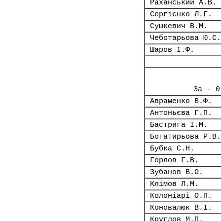
Раханський А.В.
Сергієнко Л.Г.
Сушкевич В.М.
Чеботарьова Ю.С.
Шаров І.Ф.
За - 0
Авраменко В.Ф.
Антоньєва Г.П.
Бастрига І.М.
Богатирьова Р.В.
Бубка С.Н.
Горлов Г.В.
Зубанов В.О.
Клімов Л.М.
Колоніарі О.П.
Коновалюк В.І.
Круглов М.П.