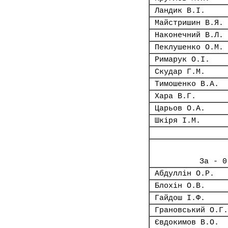
Ландик В.І.
Майстришин В.Я.
Наконечний В.Л.
Пеклушенко О.М.
Римарук О.І.
Скудар Г.М.
Тимошенко В.А.
Хара В.Г.
Царьов О.А.
Шкіря І.М.
За - 0
Абдуллін О.Р.
Блохін О.В.
Гайдош І.Ф.
Грановський О.Г.
Євдокимов В.О.