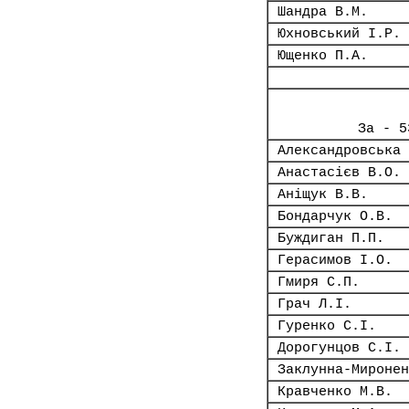
Шандра В.М.
Юхновський І.Р.
Ющенко П.А.
За - 5
Александровська 
Анастасієв В.О.
Аніщук В.В.
Бондарчук О.В.
Буждиган П.П.
Герасимов І.О.
Гмиря С.П.
Грач Л.І.
Гуренко С.І.
Дорогунцов С.І.
Заклунна-Миронен
Кравченко М.В.