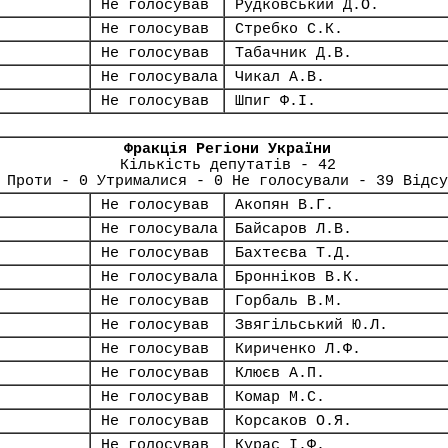
Не голосував
Рудковський Д.О.
Не голосував
Стребко С.К.
Не голосував
Табачник Д.В.
Не голосувала
Чикал А.В.
Не голосував
Шпиг Ф.І.
Фракція Регіони України
Кількість депутатів - 42
 Проти - 0 Утрималися - 0 Не голосували - 39 Відсу
Не голосував
Акопян В.Г.
Не голосувала
Байсаров Л.В.
Не голосував
Бахтеєва Т.Д.
Не голосувала
Бронніков В.К.
Не голосував
Горбаль В.М.
Не голосував
Звягільський Ю.Л.
Не голосував
Кириченко Л.Ф.
Не голосував
Клюєв А.П.
Не голосував
Комар М.С.
Не голосував
Корсаков О.Я.
Не голосував
Курас І.Ф.