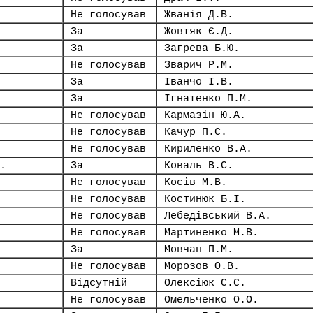
Не голосував
Жванія Д.В.
За
Жовтяк Є.Д.
За
Загрева Б.Ю.
Не голосував
Зварич Р.М.
За
Іванчо І.В.
За
Ігнатенко П.М.
Не голосував
Кармазін Ю.А.
Не голосував
Качур П.С.
Не голосував
Кириленко В.А.
.
За
Коваль В.С.
Не голосував
Косів М.В.
Не голосував
Костинюк Б.І.
Не голосував
Лебедівський В.А.
Не голосував
Мартиненко М.В.
За
Мовчан П.М.
Не голосував
Морозов О.В.
Відсутній
Олексіюк С.С.
Не голосував
Омельченко О.О.