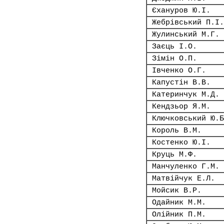
Єхануров Ю.І.
Жебрівський П.І.
Жулинський М.Г.
Заєць І.О.
Зімін О.П.
Івченко О.Г.
Капустін В.В.
Катеринчук М.Д.
Кендзьор Я.М.
Ключковський Ю.Б
Король В.М.
Костенко Ю.І.
Круць М.Ф.
Манчуленко Г.М.
Матвійчук Е.Л.
Мойсик В.Р.
Одайник М.М.
Олійник П.М.