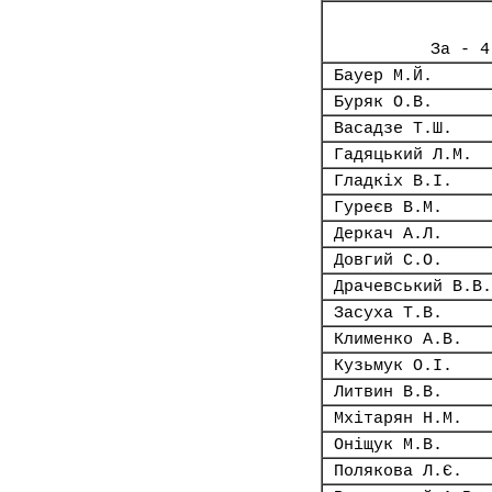
За - 4
Бауер М.Й.
Буряк О.В.
Васадзе Т.Ш.
Гадяцький Л.М.
Гладкіх В.І.
Гуреєв В.М.
Деркач А.Л.
Довгий С.О.
Драчевський В.В.
Засуха Т.В.
Клименко А.В.
Кузьмук О.І.
Литвин В.В.
Мхітарян Н.М.
Оніщук М.В.
Полякова Л.Є.