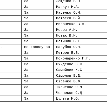
За
Лещенко В.О.
За
Маркуш М.А.
За
Масенко О.М.
За
Матвєєв В.Й.
За
Мироненко В.А.
За
Мороз А.М.
За
Новак В.М.
За
Олійник Б.І.
.
Не голосував
Парубок О.Н.
За
Петров В.Б.
За
Пономаренко Г.Г.
За
Пхиденко С.С.
За
Самойлик К.С.
За
Сімонов В.Д.
За
Сіренко В.Ф.
За
Ткаченко О.М.
За
Челноков С.Д.
За
Шульга М.О.