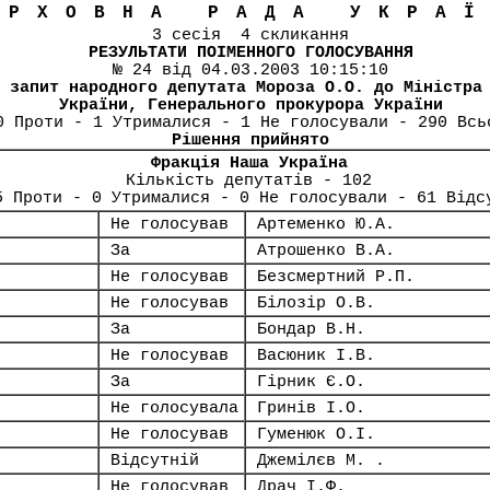
ЕРХОВНА РАДА УКРА
3 сесія 4 скликання
РЕЗУЛЬТАТИ ПОІМЕННОГО ГОЛОСУВАННЯ
№ 24 від 04.03.2003 10:15:10
 запит народного депутата Мороза О.О. до Міністра
України, Генерального прокурора України
0 Проти - 1 Утрималися - 1 Не голосували - 290 Всь
Рішення прийнято
Фракція Наша Україна
Кількість депутатів - 102
5 Проти - 0 Утрималися - 0 Не голосували - 61 Відс
Не голосував
Артеменко Ю.А.
За
Атрошенко В.А.
Не голосував
Безсмертний Р.П.
Не голосував
Білозір О.В.
За
Бондар В.Н.
Не голосував
Васюник І.В.
За
Гірник Є.О.
Не голосувала
Гринів І.О.
Не голосував
Гуменюк О.І.
Відсутній
Джемілєв М. .
Не голосував
Драч І.Ф.