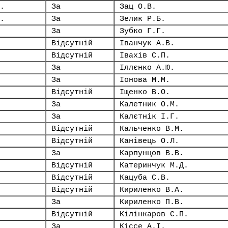
.
За
Зац О.В.
.
За
Зелик Р.Б.
За
Зубко Г.Г.
Відсутній
Іванчук А.В.
Відсутній
Івахів С.П.
За
Іллєнко А.Ю.
За
Іонова М.М.
Відсутній
Іщенко В.О.
За
Калетник О.М.
За
Калєтнік І.Г.
Відсутній
Кальченко В.М.
Відсутній
Канівець О.Л.
За
Карпунцов В.В.
Відсутній
Катеринчук М.Д.
Відсутній
Кацуба С.В.
Відсутній
Кириленко В.А.
За
Кириленко П.В.
Відсутній
Кілінкаров С.П.
За
Кіссе А.І.