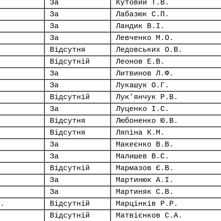
За
Кутовий Т.В.
За
Лабазюк С.П.
За
Ландик В.І.
За
Левченко М.О.
Відсутня
Ледовських О.В.
Відсутній
Леонов Е.В.
За
Литвинов Л.Ф.
За
Лукашук О.Г.
Відсутній
Лук’янчук Р.В.
За
Луценко І.С.
Відсутня
Любоненко Ю.В.
Відсутня
Ляпіна К.М.
За
Макеєнко В.В.
За
Малишев В.С.
Відсутній
Мармазов Є.В.
За
Мартинюк А.І.
За
Мартиняк С.В.
.
Відсутній
Марцінків Р.Р.
Відсутній
Матвієнков С.А.