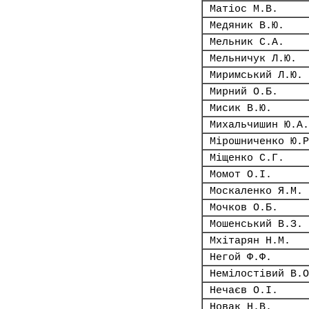
Матіос М.В.
Медяник В.Ю.
Мельник С.А.
Мельничук Л.Ю.
Миримський Л.Ю.
Мирний О.Б.
Мисик В.Ю.
Михальчишин Ю.А.
Мірошниченко Ю.Р
Міщенко С.Г.
Момот О.І.
Москаленко Я.М.
Мочков О.Б.
Мошенський В.З.
Мхітарян Н.М.
Негой Ф.Ф.
Немілостівий В.О
Нечаєв О.І.
Новак Н.В.