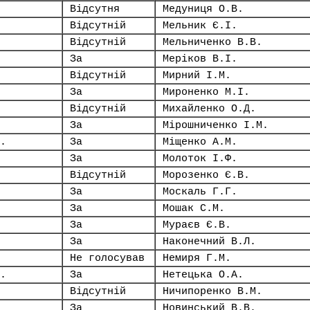
Відсутня
Медуниця О.В.
Відсутній
Мельник Є.І.
Відсутній
Мельниченко В.В.
За
Меріков В.І.
Відсутній
Мирний І.М.
За
Мироненко М.І.
Відсутній
Михайленко О.Д.
За
Мірошниченко І.М.
.
За
Міщенко А.М.
За
Молоток І.Ф.
Відсутній
Морозенко Є.В.
За
Москаль Г.Г.
За
Мошак С.М.
За
Мураєв Є.В.
За
Наконечний В.Л.
Не голосував
Немиря Г.М.
.
За
Нетецька О.А.
Відсутній
Ничипоренко В.М.
За
Новинський В.В.