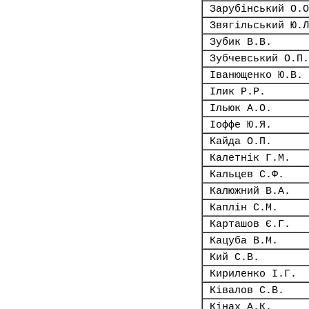
Зарубінський О.О
Звягільський Ю.Л
Зубик В.В.
Зубчевський О.П.
Іванющенко Ю.В.
Ілик Р.Р.
Ільюк А.О.
Іоффе Ю.Я.
Кайда О.П.
Калетнік Г.М.
Кальцев С.Ф.
Калюжний В.А.
Каплін С.М.
Карташов Є.Г.
Кацуба В.М.
Кий С.В.
Кириленко І.Г.
Ківалов С.В.
Кінах А.К.