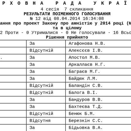
ЕРХОВНА РАДА УКРА
4 сесія 7 скликання
РЕЗУЛЬТАТИ ПОІМЕННОГО ГОЛОСУВАННЯ
№ 12 від 08.04.2014 16:34:08
ання про проект Закону про амністію у 2014 році (
та в цілому
2 Проти - 0 Утрималися - 0 Не голосували - 16 Всь
Рішення прийнято
За
Агафонова Н.В.
Відсутній
Алексєєв І.В.
.
За
Апостол М.В.
За
Аркаллаєв Н.Г.
За
Баграєв М.Г.
За
Байдюк Л.М.
Відсутній
Баландін С.В.
Відсутній
Балога В.І.
За
Бандуров В.В.
За
Бахтеєва Т.Д.
Відсутній
Бенюк Б.М.
Відсутня
Березкін С.С.
За
Бідьовка В.А.