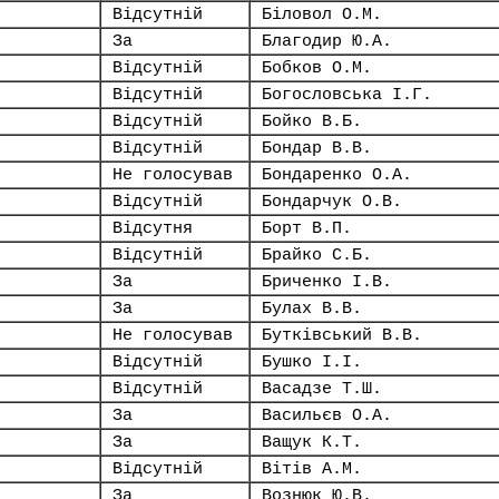
Відсутній
Біловол О.М.
За
Благодир Ю.А.
Відсутній
Бобков О.М.
Відсутній
Богословська І.Г.
Відсутній
Бойко В.Б.
Відсутній
Бондар В.В.
Не голосував
Бондаренко О.А.
Відсутній
Бондарчук О.В.
Відсутня
Борт В.П.
Відсутній
Брайко С.Б.
За
Бриченко І.В.
За
Булах В.В.
Не голосував
Бутківський В.В.
Відсутній
Бушко І.І.
Відсутній
Васадзе Т.Ш.
За
Васильєв О.А.
За
Ващук К.Т.
Відсутній
Вітів А.М.
За
Вознюк Ю.В.