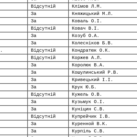
Відсутній
Клімов Л.М.
За
Княжицький М.Л.
За
Коваль О.І.
Відсутній
Ковач В.І.
За
Козуб О.А.
За
Колесніков Б.В.
.
Відсутній
Кондратюк О.К.
Відсутній
Коржев А.Л.
За
Королюк В.А.
За
Кошулинський Р.В.
За
Кривецький І.І.
За
Крук Ю.Б.
Відсутній
Кужель О.В.
За
Кузьмук О.І.
За
Куніцин С.В.
Відсутній
Купрейчик І.В.
За
Куренной В.К.
За
Курпіль С.В.