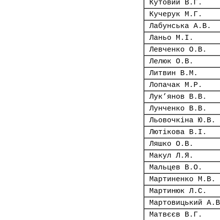
Кутовий В.Г.
Кучерук М.Г.
Лабунська А.В.
Ланьо М.І.
Левченко О.В.
Лелюк О.В.
Литвин В.М.
Лопачак М.Р.
Лук’янов В.В.
Лунченко В.В.
Льовочкіна Ю.В.
Лютікова В.І.
Ляшко О.В.
Макул Л.Я.
Мальцев В.О.
Мартиненко М.В.
Мартинюк Л.С.
Мартовицький А.В
Матвєєв В.Г.