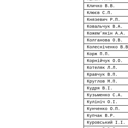
Кличко В.В.
Клюєв С.П.
Князевич Р.П.
Ковальчук В.А.
Кожем’якін А.А.
Колганова О.В.
Колесніченко В.В
Корж П.П.
Корнійчук О.О.
Котеляк Л.Л.
Кравчук В.П.
Круглов М.П.
Кудря В.І.
Кузьменко С.А.
Кулініч О.І.
Кунченко О.П.
Купчак В.Р.
Куровський І.І.