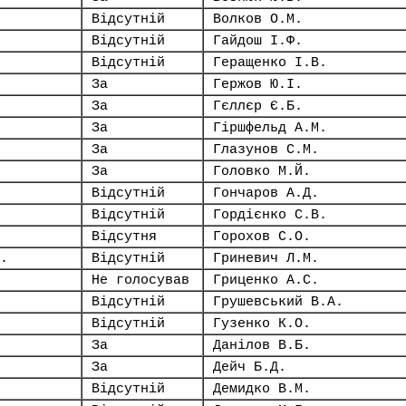
Відсутній
Волков О.М.
Відсутній
Гайдош І.Ф.
Відсутній
Геращенко І.В.
За
Гержов Ю.І.
За
Гєллєр Є.Б.
За
Гіршфельд А.М.
За
Глазунов С.М.
За
Головко М.Й.
Відсутній
Гончаров А.Д.
Відсутній
Гордієнко С.В.
Відсутня
Горохов С.О.
.
Відсутній
Гриневич Л.М.
Не голосував
Гриценко А.С.
Відсутній
Грушевський В.А.
Відсутній
Гузенко К.О.
За
Данілов В.Б.
За
Дейч Б.Д.
Відсутній
Демидко В.М.