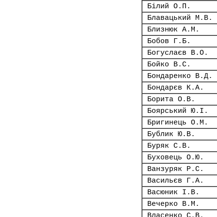
Білий О.П.
Блавацький М.В.
Близнюк А.М.
Бобов Г.Б.
Богуслаєв В.О.
Бойко В.С.
Бондаренко В.Д.
Бондарєв К.А.
Борита О.В.
Боярський Ю.І.
Бригинець О.М.
Бублик Ю.В.
Буряк С.В.
Буховець О.Ю.
Ванзуряк Р.С.
Васильєв Г.А.
Васюник І.В.
Вечерко В.М.
Власенко С.В.