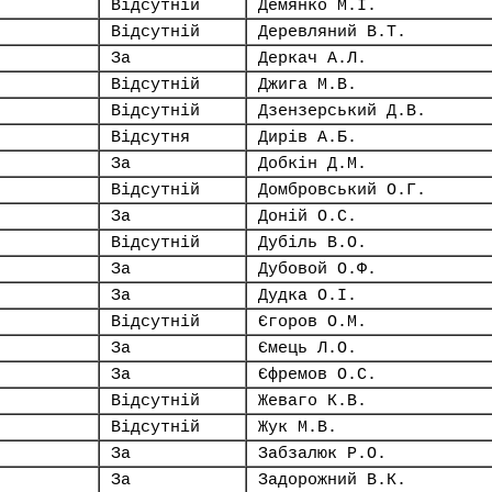
Відсутній
Демянко М.І.
Відсутній
Деревляний В.Т.
За
Деркач А.Л.
Відсутній
Джига М.В.
Відсутній
Дзензерський Д.В.
Відсутня
Дирів А.Б.
За
Добкін Д.М.
Відсутній
Домбровський О.Г.
За
Доній О.С.
Відсутній
Дубіль В.О.
За
Дубовой О.Ф.
За
Дудка О.І.
Відсутній
Єгоров О.М.
За
Ємець Л.О.
За
Єфремов О.С.
Відсутній
Жеваго К.В.
Відсутній
Жук М.В.
За
Забзалюк Р.О.
За
Задорожний В.К.