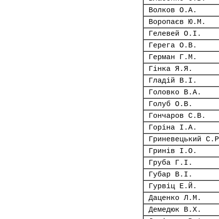
Волков О.А.
Воропаєв Ю.М.
Гелевей О.І.
Герега О.В.
Герман Г.М.
Гінка Я.Я.
Гладій В.І.
Головко В.А.
Голуб О.В.
Гончаров С.В.
Горіна І.А.
Гриневецький С.Р
Гринів І.О.
Груба Г.І.
Губар В.І.
Гурвіц Е.Й.
Даценко Л.М.
Демедюк В.Х.