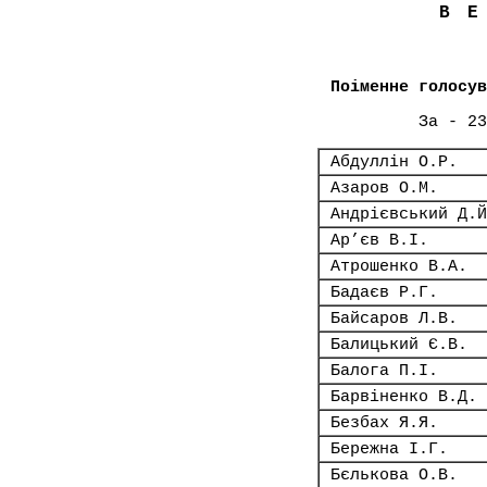
В
Поіменне голосув
За - 23
Абдуллін О.Р.
Азаров О.М.
Андрієвський Д.Й
Ар’єв В.І.
Атрошенко В.А.
Бадаєв Р.Г.
Байсаров Л.В.
Балицький Є.В.
Балога П.І.
Барвіненко В.Д.
Безбах Я.Я.
Бережна І.Г.
Бєлькова О.В.