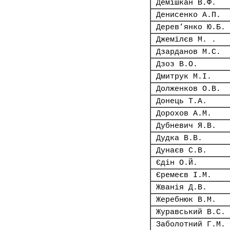
Демішкан В.Ф.
Денисенко А.П.
Дерев’янко Ю.Б.
Джемілєв М. .
Дзарданов М.С.
Дзоз В.О.
Дмитрук М.І.
Долженков О.В.
Донець Т.А.
Дорохов А.М.
Дубневич Я.В.
Дудка В.В.
Дунаєв С.В.
Єдін О.Й.
Єремеєв І.М.
Жванія Д.В.
Жеребнюк В.М.
Журавський В.С.
Заболотний Г.М.