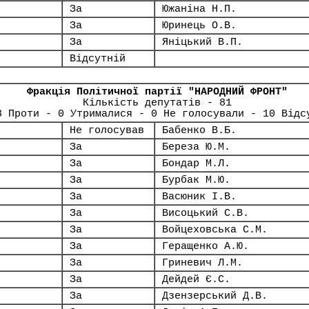
За
Южаніна Н.П.
За
Юринець О.В.
За
Яніцький В.П.
Відсутній
Фракція Політичної партії "НАРОДНИЙ ФРОНТ"
Кількість депутатів - 81
3 Проти - 0 Утрималися - 0 Не голосували - 10 Відс
Не голосував
Бабенко В.Б.
За
Береза Ю.М.
За
Бондар М.Л.
За
Бурбак М.Ю.
За
Васюник І.В.
За
Висоцький С.В.
За
Войцеховська С.М.
За
Геращенко А.Ю.
За
Гриневич Л.М.
За
Дейдей Є.С.
За
Дзензерський Д.В.