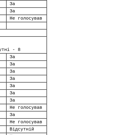
За
За
Не голосував
утні - 8
За
За
За
За
За
За
За
Не голосував
За
Не голосував
Відсутній