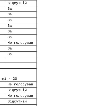
Відсутній
За
За
За
За
За
За
Не голосував
За
За
тні - 20
Не голосував
Відсутній
Не голосував
Відсутній