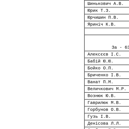
Шинькович А.В.
Юрик Т.З.
Юрчишин П.В.
Яриніч К.В.
За - 6
Алексєєв І.С.
Бабій Ю.Ю.
Бойко О.П.
Бриченко І.В.
Ванат П.М.
Величкович М.Р.
Вознюк Ю.В.
Гаврилюк М.В.
Горбунов О.В.
Гузь І.В.
Денісова Л.Л.