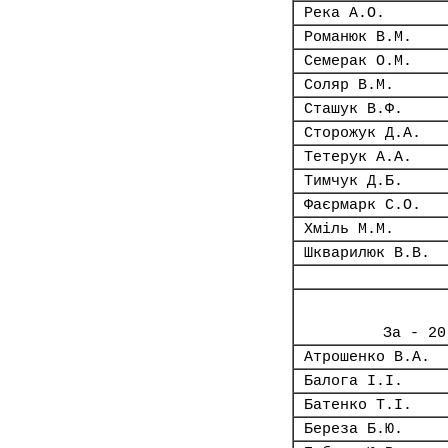
Река А.О.
Романюк В.М.
Семерак О.М.
Соляр В.М.
Сташук В.Ф.
Сторожук Д.А.
Тетерук А.А.
Тимчук Д.Б.
Фаєрмарк С.О.
Хміль М.М.
Шкварилюк В.В.
За - 20
Атрошенко В.А.
Балога І.І.
Батенко Т.І.
Береза Б.Ю.