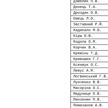
Дзюблик П.В.
Донець Т.А.
Дроздик О.В.
Ємець Л.О.
Заставний Р.Й.
Кадикало М.О.
Кірш О.В.
Кодола О.М.
Корчик В.А.
Кремінь Т.Д.
Кривошея Г.Г.
Ксенжук О.С.
Левус А.М.
Логвинський Г.В.
Лунченко В.В.
Масоріна О.С.
Медуниця О.В.
Пинзеник П.В.
Помазанов А.В.