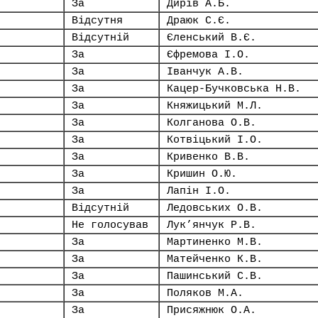
За
Дирів А.Б.
Відсутня
Драюк С.Є.
Відсутній
Єленський В.Є.
За
Єфремова І.О.
За
Іванчук А.В.
За
Кацер-Бучковська Н.В.
За
Княжицький М.Л.
За
Колганова О.В.
За
Котвіцький І.О.
За
Кривенко В.В.
За
Кришин О.Ю.
За
Лапін І.О.
Відсутній
Ледовських О.В.
Не голосував
Лук’янчук Р.В.
За
Мартиненко М.В.
За
Матейченко К.В.
За
Пашинський С.В.
За
Поляков М.А.
За
Присяжнюк О.А.