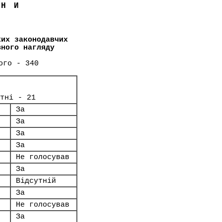
ЇНИ
ких законодавчих
вного нагляду
ого - 340
тні - 21
За
За
За
За
Не голосував
За
Відсутній
За
Не голосував
За