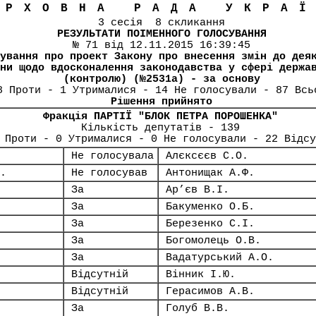
ЕРХОВНА РАДА УКРА
3 сесія 8 скликання
РЕЗУЛЬТАТИ ПОІМЕННОГО ГОЛОСУВАННЯ
№ 71 від 12.11.2015 16:39:45
ування про проект Закону про внесення змін до дея
ни щодо вдосконалення законодавства у сфері держа
(контролю) (№2531а) - за основу
8 Проти - 1 Утрималися - 14 Не голосували - 87 Всь
Рішення прийнято
Фракція ПАРТІЇ "БЛОК ПЕТРА ПОРОШЕНКА"
Кількість депутатів - 139
 Проти - 0 Утрималися - 0 Не голосували - 22 Відсу
Не голосувала
Алєксєєв С.О.
.
Не голосував
Антонищак А.Ф.
За
Ар’єв В.І.
За
Бакуменко О.Б.
За
Березенко С.І.
За
Богомолець О.В.
За
Вадатурський А.О.
Відсутній
Вінник І.Ю.
Відсутній
Герасимов А.В.
За
Голуб В.В.