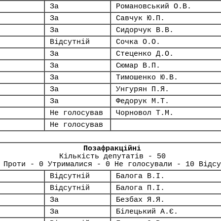
За
Романовський О.В.
За
Савчук Ю.П.
За
Сидорчук В.В.
Відсутній
Сочка О.О.
За
Стеценко Д.О.
За
Сюмар В.П.
За
Тимошенко Ю.В.
За
Унгурян П.Я.
За
Федорук М.Т.
Не голосував
Чорновол Т.М.
Не голосував
Позафракційні
Кількість депутатів - 50
 Проти - 0 Утрималися - 0 Не голосували - 10 Відсу
Відсутній
Балога В.І.
Відсутній
Балога П.І.
За
Безбах Я.Я.
За
Білецький А.Є.