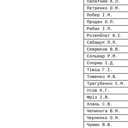
Палатний А.Л.
Петренко О.М.
Побер І.М.
Продан О.П.
Рибак І.П.
Розенблат Б.С.
Сабашук П.П.
Севрюков В.В.
Сольвар Р.М.
Спориш І.Д.
Тіміш Г.І.
Томенко М.В.
Тригубенко С.М.
Усов К.Г.
Фріз І.В.
Хлань С.В.
Чепинога В.М.
Черненко О.М.
Чумак В.В.