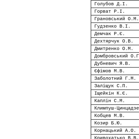
Голубов Д.І.
Горват Р.І.
Грановський О.М.
Гудзенко В.І.
Демчак Р.Є.
Дехтярчук О.В.
Дмитренко О.М.
Домбровський О.Г
Дубневич Я.В.
Єфімов М.В.
Заболотний Г.М.
Заліщук С.П.
Іщейкін К.Є.
Каплін С.М.
Климпуш-Цинцадзе
Кобцев М.В.
Козир Б.Ю.
Корнацький А.О.
Кривохатько В.В.