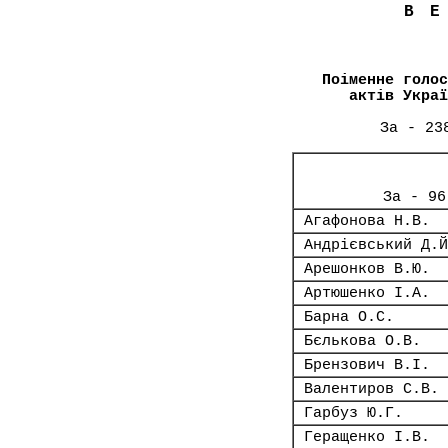
В
Поіменне голос
актів Украї
За - 23
За - 96
Агафонова Н.В.
Андрієвський Д.Й
Арешонков В.Ю.
Артюшенко І.А.
Барна О.С.
Бєлькова О.В.
Брензович В.І.
Валентиров С.В.
Гарбуз Ю.Г.
Геращенко І.В.