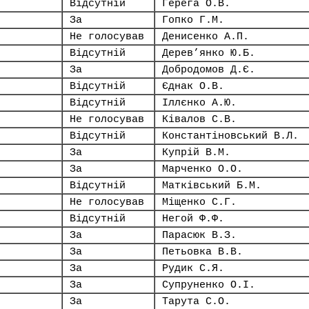
Відсутній
Герега О.В.
За
Гопко Г.М.
Не голосував
Денисенко А.П.
Відсутній
Дерев’янко Ю.Б.
За
Добродомов Д.Є.
Відсутній
Єднак О.В.
Відсутній
Іллєнко А.Ю.
Не голосував
Ківалов С.В.
Відсутній
Константіновський В.Л.
За
Купрій В.М.
За
Марченко О.О.
Відсутній
Матківський Б.М.
Не голосував
Міщенко С.Г.
Відсутній
Негой Ф.Ф.
За
Парасюк В.З.
За
Петьовка В.В.
За
Рудик С.Я.
За
Супруненко О.І.
За
Тарута С.О.