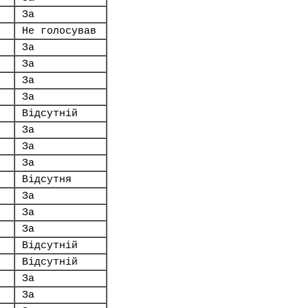
За
Не голосував
За
За
За
За
Відсутній
За
За
За
Відсутня
За
За
За
Відсутній
Відсутній
За
За