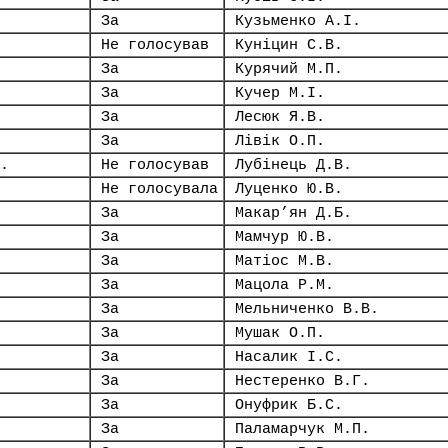
За
Кузьменко А.І.
Не голосував
Куніцин С.В.
За
Курячий М.П.
За
Кучер М.І.
За
Лесюк Я.В.
За
Лівік О.П.
.
Не голосував
Лубінець Д.В.
Не голосувала
Луценко Ю.В.
За
Макар’ян Д.Б.
За
Мамчур Ю.В.
За
Матіос М.В.
За
Мацола Р.М.
За
Мельниченко В.В.
За
Мушак О.П.
За
Насалик І.С.
За
Нестеренко В.Г.
За
Онуфрик Б.С.
За
Паламарчук М.П.