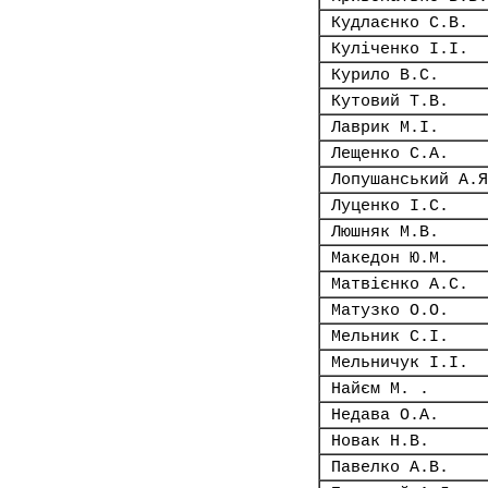
Кудлаєнко С.В.
Куліченко І.І.
Курило В.С.
Кутовий Т.В.
Лаврик М.І.
Лещенко С.А.
Лопушанський А.Я
Луценко І.С.
Люшняк М.В.
Македон Ю.М.
Матвієнко А.С.
Матузко О.О.
Мельник С.І.
Мельничук І.І.
Найєм М. .
Недава О.А.
Новак Н.В.
Павелко А.В.