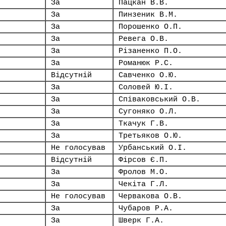
За
Пацкан В.В.
За
Пинзеник В.М.
За
Порошенко О.П.
За
Ревега О.В.
За
Різаненко П.О.
За
Романюк Р.С.
Відсутній
Савченко О.Ю.
За
Соловей Ю.І.
За
Співаковський О.В.
За
Сугоняко О.Л.
За
Ткачук Г.В.
За
Третьяков О.Ю.
Не голосував
Урбанський О.І.
Відсутній
Фірсов Є.П.
За
Фролов М.О.
За
Чекіта Г.Л.
Не голосував
Червакова О.В.
За
Чубаров Р.А.
За
Шверк Г.А.