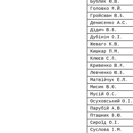
Бублик Ю.В.
Головко М.Й.
Гройсман В.Б.
Денисенко А.С.
Дідич В.В.
Дубінін О.І.
Жеваго К.В.
Кишкар П.М.
Клюєв С.П.
Кривенко В.М.
Левченко Ю.В.
Матвійчук Е.Л.
Мисик В.Ю.
Мусій О.С.
Осуховський О.І.
Парубій А.В.
Пташник В.Ю.
Сироїд О.І.
Суслова І.М.