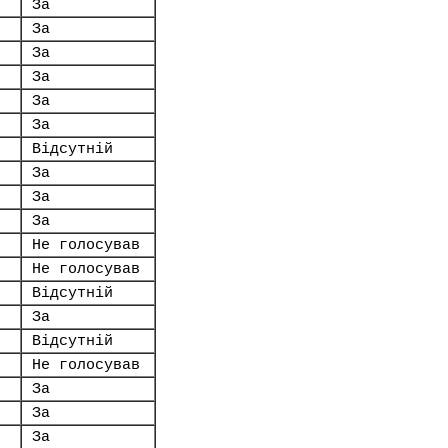
За
За
За
За
За
За
Відсутній
За
За
За
Не голосував
Не голосував
Відсутній
За
Відсутній
Не голосував
За
За
За