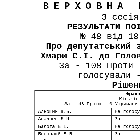
ВЕРХОВНА 
3 сесі
РЕЗУЛЬТАТИ ПО
№ 48 від 18
Про депутатський 
Хмари С.І. до Голо
За - 108 Проти 
голосували 
Рішен
Фрак
Кількіс
За - 43 Проти - 0 Утримали
Альошин В.Б.
Не голосу
Асадчев В.М.
За
Балога В.І.
Не голосу
Беспалий Б.Я.
За