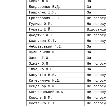
Бойко Ю.А.
За
Бондаренко В.Д.
За
Гаврилюк І.Я.
За
Григорович Л.С.
Не голосу
Гудима О.М.
Не голосу
Гурвіц Е.Й.
Відсутній
Джоджик Я.І.
Не голосу
Єхануров Ю.І.
Не голосу
Жебрівський П.І.
За
Жулинський М.Г.
За
Заєць І.О.
За
Зімін О.П.
Не голосу
Івченко О.Г.
За
Капустін В.В.
Не голосу
Катеринчук М.Д.
Не голосу
Кендзьор Я.М.
Не голосу
Ключковський Ю.Б.
Не голосу
Король В.М.
Не голосу
Костенко Ю.І.
Не голосу