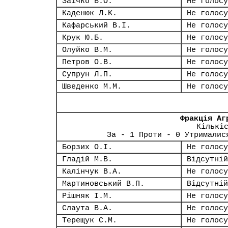
Заічко В.О.
Не голосу
Каденюк Л.К.
Не голосу
Кафарський В.І.
Не голосу
Крук Ю.Б.
Не голосу
Олуйко В.М.
Не голосу
Петров О.В.
Не голосу
Супрун Л.П.
Не голосу
Шведенко М.М.
Не голосу
Фракція Аг
Кількі
За - 1 Проти - 0 Утрималис
Борзих О.І.
Не голосу
Гладій М.В.
Відсутній
Калінчук В.А.
Не голосу
Мартиновський В.П.
Відсутній
Рішняк І.М.
Не голосу
Слаута В.А.
Не голосу
Терещук С.М.
Не голосу