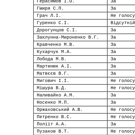
Герасимов І.О.
За
Гмиря С.П.
За
Грач Л.І.
Не голосу
Гуренко С.І.
Відсутній
Дорогунцов С.І.
За
Заклунна-Мироненко В.Г.
За
Кравченко М.В.
За
Кухарчук М.А.
За
Лобода М.В.
За
Мартинюк А.І.
За
Матвєєв В.Г.
За
Мигович І.І.
Не голосу
Мішура В.Д.
Не голосу
Наливайко А.М.
За
Носенко М.П.
За
Оржаховський А.В.
Не голосу
Петренко В.С.
Не голосу
Полііт А.А.
За
Пузаков В.Т.
Не голосу