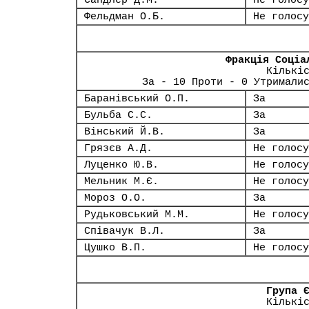
Сандлер Д.М.
Не голосу
Фельдман О.Б.
Не голосу
Фракція Соціа
Кількі
За - 10 Проти - 0 Утримали
Баранівський О.П.
За
Бульба С.С.
За
Вінський Й.В.
За
Грязєв А.Д.
Не голосу
Луценко Ю.В.
Не голосу
Мельник М.Є.
Не голосу
Мороз О.О.
За
Рудьковський М.М.
Не голосу
Співачук В.Л.
За
Цушко В.П.
Не голосу
Група 
Кількі