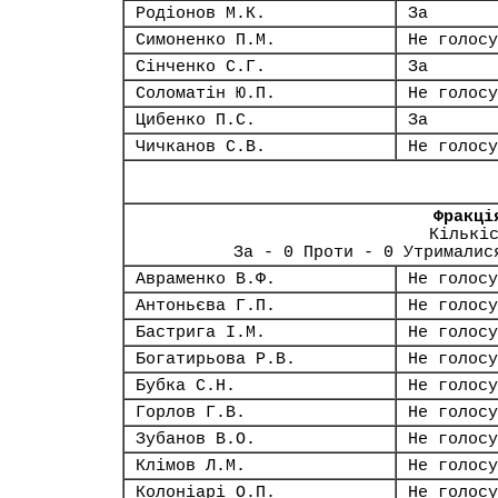
Родіонов М.К.
За
Симоненко П.М.
Не голосу
Сінченко С.Г.
За
Соломатін Ю.П.
Не голосу
Цибенко П.С.
За
Чичканов С.В.
Не голосу
Фракці
Кількі
За - 0 Проти - 0 Утрималис
Авраменко В.Ф.
Не голосу
Антоньєва Г.П.
Не голосу
Бастрига І.М.
Не голосу
Богатирьова Р.В.
Не голосу
Бубка С.Н.
Не голосу
Горлов Г.В.
Не голосу
Зубанов В.О.
Не голосу
Клімов Л.М.
Не голосу
Колоніарі О.П.
Не голосу