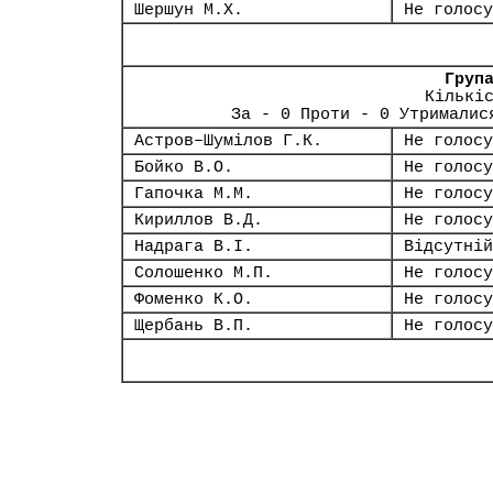
Шершун М.Х.
Не голосу
Груп
Кількі
За - 0 Проти - 0 Утрималис
Астров–Шумілов Г.К.
Не голосу
Бойко В.О.
Не голосу
Гапочка М.М.
Не голосу
Кириллов В.Д.
Не голосу
Надрага В.І.
Відсутній
Солошенко М.П.
Не голосу
Фоменко К.О.
Не голосу
Щербань В.П.
Не голосу