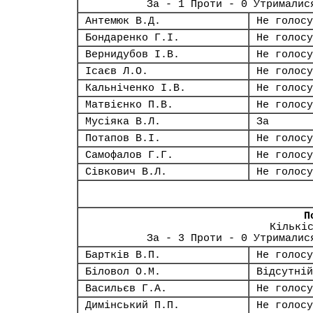
За - 1 Проти - 0 Утрималис
Антемюк В.Д.
Не голосу
Бондаренко Г.І.
Не голосу
Вернидубов І.В.
Не голосу
Ісаєв Л.О.
Не голосу
Кальніченко І.В.
Не голосу
Матвієнко П.В.
Не голосу
Мусіяка В.Л.
За
Потапов В.І.
Не голосу
Самофалов Г.Г.
Не голосу
Сівкович В.Л.
Не голосу
П
Кількі
За - 3 Проти - 0 Утрималис
Бартків В.П.
Не голосу
Біловол О.М.
Відсутній
Васильєв Г.А.
Не голосу
Димінський П.П.
Не голосу