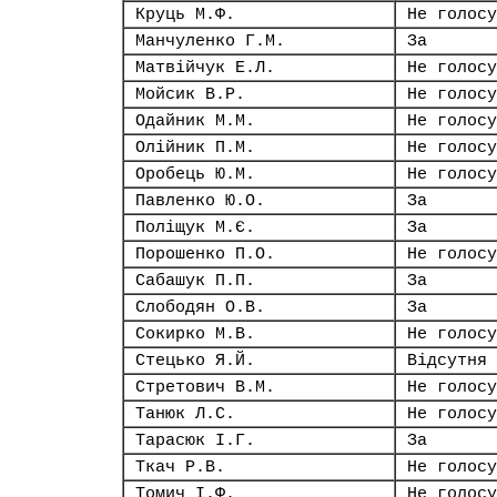
Круць М.Ф.
Не голосу
Манчуленко Г.М.
За
Матвійчук Е.Л.
Не голосу
Мойсик В.Р.
Не голосу
Одайник М.М.
Не голосу
Олійник П.М.
Не голосу
Оробець Ю.М.
Не голосу
Павленко Ю.О.
За
Поліщук М.Є.
За
Порошенко П.О.
Не голосу
Сабашук П.П.
За
Слободян О.В.
За
Сокирко М.В.
Не голосу
Стецько Я.Й.
Відсутня
Стретович В.М.
Не голосу
Танюк Л.С.
Не голосу
Тарасюк І.Г.
За
Ткач Р.В.
Не голосу
Томич І.Ф.
Не голосу