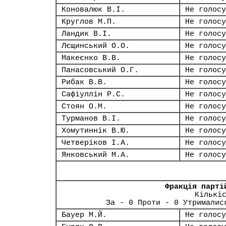
Коновалюк В.І.
Не голосу
Круглов М.П.
Не голосу
Ландик В.І.
Не голосу
Лєщинський О.О.
Не голосу
Макеєнко В.В.
Не голосу
Панасовський О.Г.
Не голосу
Рибак В.В.
Не голосу
Сафіуллін Р.С.
Не голосу
Стоян О.М.
Не голосу
Турманов В.І.
Не голосу
Хомутиннік В.Ю.
Не голосу
Четверіков І.А.
Не голосу
Янковський М.А.
Не голосу
Фракція парті
Кількі
За - 0 Проти - 0 Утрималис
Бауер М.Й.
Не голосу