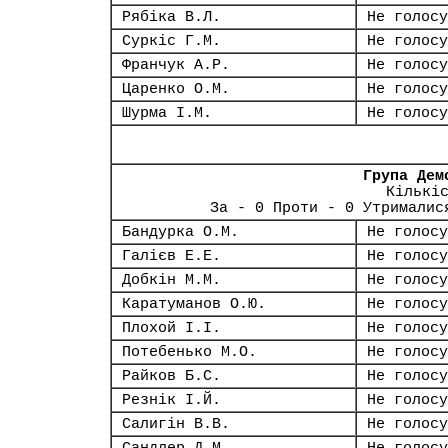
Рябіка В.Л.
Не голосу
Суркіс Г.М.
Не голосу
Франчук А.Р.
Не голосу
Царенко О.М.
Не голосу
Шурма І.М.
Не голосу
Група Дем
Кількі
За - 0 Проти - 0 Утрималис
Бандурка О.М.
Не голосу
Галієв Е.Е.
Не голосу
Добкін М.М.
Не голосу
Каратуманов О.Ю.
Не голосу
Плохой І.І.
Не голосу
Потебенько М.О.
Не голосу
Райков Б.С.
Не голосу
Резнік І.Й.
Не голосу
Салигін В.В.
Не голосу