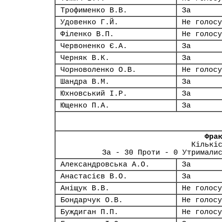
Трофименко В.В.
За
Удовенко Г.Й.
Не голосу
Філенко В.П.
Не голосу
Червоненко Є.А.
За
Черняк В.К.
За
Чорноволенко О.В.
Не голосу
Шандра В.М.
За
Юхновський І.Р.
За
Ющенко П.А.
За
Фра
Кількі
За - 30 Проти - 0 Утримали
Александровська А.О.
За
Анастасієв В.О.
За
Аніщук В.В.
Не голосу
Бондарчук О.В.
Не голосу
Буждиган П.П.
Не голосу