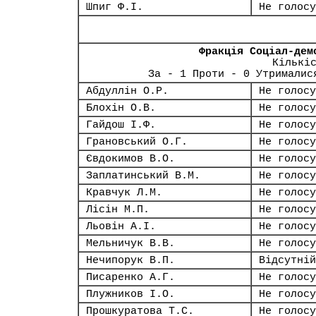
Шпиг Ф.І.
Не голосу
Фракція Соціал-дем
Кількі
За - 1 Проти - 0 Утрималис
Абдуллін О.Р.
Не голосу
Блохін О.В.
Не голосу
Гайдош І.Ф.
Не голосу
Грановський О.Г.
Не голосу
Євдокимов В.О.
Не голосу
Заплатинський В.М.
Не голосу
Кравчук Л.М.
Не голосу
Лісін М.П.
Не голосу
Льовін А.І.
Не голосу
Мельничук В.В.
Не голосу
Нечипорук В.П.
Відсутній
Писаренко А.Г.
Не голосу
Плужников І.О.
Не голосу
Прошкуратова Т.С.
Не голосу