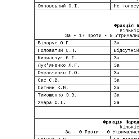
Юхновський О.І.
Не голосу
Фракція 
Кількі
За - 17 Проти - 0 Утримали
Білорус О.Г.
За
Головатий С.П.
Відсутній
Кирильчук Є.І.
За
Лук'яненко Л.Г.
За
Омельченко Г.О.
За
Сас С.В.
За
Ситник К.М.
За
Тимошенко Ю.В.
За
Хмара С.І.
За
Фракція Наро
Кількі
За - 0 Проти - 0 Утрималис