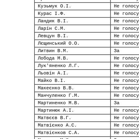
Кузьмук О.І.
Не голосу
Курас І.Ф.
Не голосу
Ландик В.І.
Не голосу
Ларін С.М.
Не голосу
Левцун В.І.
Не голосу
Лєщинський О.О.
Не голосу
Литвин В.М.
За
Лобода М.В.
Не голосу
Лук'яненко Л.Г.
Не голосу
Льовін А.І.
Не голосу
Майко В.І.
Не голосу
Макеєнко В.В.
Не голосу
Манчуленко Г.М.
Не голосу
Мартиненко М.В.
За
Мартинюк А.І.
Не голосу
Матвєєв В.Г.
Не голосу
Матвієнко А.С.
Не голосу
Матвієнков С.А.
Не голосу