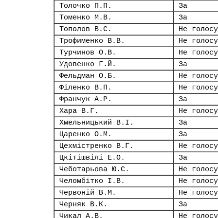
Толочко П.П.
За
Томенко М.В.
За
Тополов В.С.
Не голосу
Трофименко В.В.
Не голосу
Турчинов О.В.
Не голосу
Удовенко Г.Й.
За
Фельдман О.Б.
Не голосу
Філенко В.П.
Не голосу
Франчук А.Р.
За
Хара В.Г.
Не голосу
Хмельницький В.І.
За
Царенко О.М.
За
Цехмістренко В.Г.
Не голосу
Цкітішвілі Е.О.
За
Чеботарьова Ю.С.
Не голосу
Челомбітко І.В.
Не голосу
Червоній В.М.
Не голосу
Черняк В.К.
За
Чикал А.В.
Не голосу