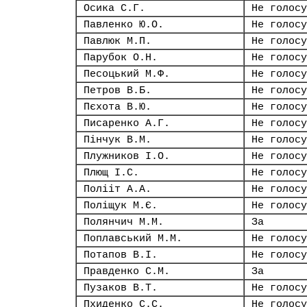
Осика С.Г.
Не голосу
Павленко Ю.О.
Не голосу
Павлюк М.П.
Не голосу
Парубок О.Н.
Не голосу
Песоцький М.Ф.
Не голосу
Петров В.Б.
Не голосу
Пєхота В.Ю.
Не голосу
Писаренко А.Г.
Не голосу
Пінчук В.М.
Не голосу
Плужников І.О.
Не голосу
Плющ І.С.
Не голосу
Полііт А.А.
Не голосу
Поліщук М.Є.
Не голосу
Полянчич М.М.
За
Поплавський М.М.
Не голосу
Потапов В.І.
Не голосу
Правденко С.М.
За
Пузаков В.Т.
Не голосу
Пхиденко С.С.
Не голосу