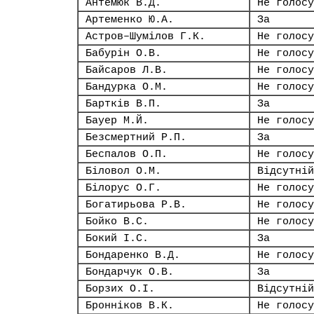
Антемюк В.Д.
Не голосу
Артеменко Ю.А.
За
Астров–Шумілов Г.К.
Не голосу
Бабурін О.В.
Не голосу
Байсаров Л.В.
Не голосу
Бандурка О.М.
Не голосу
Бартків В.П.
За
Бауер М.Й.
Не голосу
Безсмертний Р.П.
За
Беспалов О.П.
Не голосу
Біловол О.М.
Відсутній
Білорус О.Г.
Не голосу
Богатирьова Р.В.
Не голосу
Бойко В.С.
Не голосу
Бокий І.С.
За
Бондаренко В.Д.
Не голосу
Бондарчук О.В.
За
Борзих О.І.
Відсутній
Бронніков В.К.
Не голосу