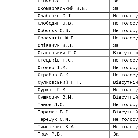
Сінченко С.Г.
За
Скомаровський В.В.
За
Слабенко С.І.
Не голосу
Слободян О.В.
Не голосу
Соболєв С.В.
Не голосу
Соломатін Ю.П.
Не голосу
Співачук В.Л.
За
Станецький Г.С.
Відсутній
Стецьків Т.С.
Не голосу
Стойко І.М.
Не голосу
Стребко С.К.
Не голосу
Сулковський П.Г.
Відсутній
Суркіс Г.М.
Не голосу
Сушкевич В.М.
Відсутній
Танюк Л.С.
Не голосу
Тарасюк Б.І.
Відсутній
Терещук С.М.
Не голосу
Тимошенко В.А.
Не голосу
Ткач Р.В.
За