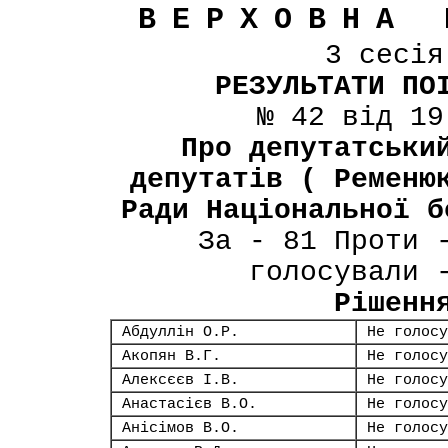
ВЕРХОВНА 
3 сесі
РЕЗУЛЬТАТИ ПО
№ 42 від 19
Про депутатськи
депутатів ( Ременю
Ради Національної б
За - 81 Проти 
голосували 
Рішенн
Абдуллін О.Р.
Не голосу
Акопян В.Г.
Не голосу
Алексєєв І.В.
Не голосу
Анастасієв В.О.
Не голосу
Анісімов В.О.
Не голосу