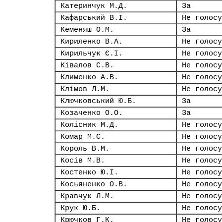
Катеринчук М.Д.
За
Кафарський В.І.
Не голосу
Кеменяш О.М.
За
Кириленко В.А.
Не голосу
Кирильчук Є.І.
Не голосу
Ківалов С.В.
Не голосу
Клименко А.В.
Не голосу
Клімов Л.М.
Не голосу
Ключковський Ю.Б.
За
Козаченко О.О.
За
Колісник М.Д.
Не голосу
Комар М.С.
Не голосу
Король В.М.
Не голосу
Косів М.В.
Не голосу
Костенко Ю.І.
Не голосу
Косьяненко О.В.
Не голосу
Кравчук Л.М.
Не голосу
Крук Ю.Б.
Не голосу
Крючков Г.К.
Не голосу