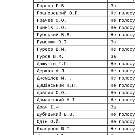
Горлов Г.В.
За
Грановський О.Г.
Не голосу
Грачев О.О.
Не голосу
Гринів І.О.
Не голосу
Губський Б.В.
Не голосу
Гуменюк О.І.
За
Гуреєв В.М.
Не голосу
Гуров В.М.
За
Дашутін Г.П.
Не голосу
Деркач А.Л.
Не голосу
Джемілєв М. .
Не голосу
Димінський П.П.
Не голосу
Довгий С.О.
Не голосу
Доманський А.І.
Не голосу
Драч І.Ф.
За
Дубицький В.В.
Не голосу
Єдін О.Й.
Не голосу
Єхануров Ю.І.
Не голосу