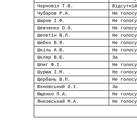
Чорновіл Т.В.
Відсутній
Чубаров Р.А.
Не голосу
Шаров І.Ф.
Не голосу
Шевченко О.О.
Не голосу
Шепетін В.Л.
Не голосу
Шибко В.Я.
Не голосу
Шкіль А.В.
Не голосу
Шкляр В.Б.
За
Шпиг Ф.І.
Не голосу
Шурма І.М.
Не голосу
Щербань В.П.
Не голосу
Юхновський О.І.
За
Ющенко П.А.
Не голосу
Янковський М.А.
Не голосу