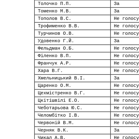
Толочко П.П.
За
Томенко М.В.
За
Тополов В.С.
Не голосу
Трофименко В.В.
Не голосу
Турчинов О.В.
Не голосу
Удовенко Г.Й.
За
Фельдман О.Б.
Не голосу
Філенко В.П.
Не голосу
Франчук А.Р.
Не голосу
Хара В.Г.
Не голосу
Хмельницький В.І.
За
Царенко О.М.
Не голосу
Цехмістренко В.Г.
Не голосу
Цкітішвілі Е.О.
Не голосу
Чеботарьова Ю.С.
Не голосу
Челомбітко І.В.
Не голосу
Червоній В.М.
Не голосу
Черняк В.К.
За
Чикал А.В.
Не голосу