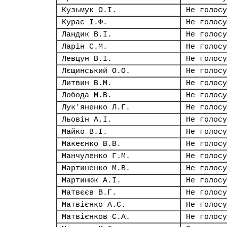
Кузьмук О.І.
Не голосу
Курас І.Ф.
Не голосу
Ландик В.І.
Не голосу
Ларін С.М.
Не голосу
Левцун В.І.
Не голосу
Лєщинський О.О.
Не голосу
Литвин В.М.
Не голосу
Лобода М.В.
Не голосу
Лук'яненко Л.Г.
Не голосу
Льовін А.І.
Не голосу
Майко В.І.
Не голосу
Макеєнко В.В.
Не голосу
Манчуленко Г.М.
Не голосу
Мартиненко М.В.
Не голосу
Мартинюк А.І.
Не голосу
Матвєєв В.Г.
Не голосу
Матвієнко А.С.
Не голосу
Матвієнков С.А.
Не голосу