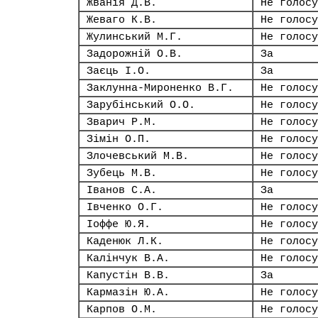
Жванія Д.В.
Не голосу
Жеваго К.В.
Не голосу
Жулинський М.Г.
Не голосу
Задорожній О.В.
За
Заєць І.О.
За
Заклунна-Мироненко В.Г.
Не голосу
Зарубінський О.О.
Не голосу
Зварич Р.М.
Не голосу
Зімін О.П.
Не голосу
Злочевський М.В.
Не голосу
Зубець М.В.
Не голосу
Іванов С.А.
За
Івченко О.Г.
Не голосу
Іоффе Ю.Я.
Не голосу
Каденюк Л.К.
Не голосу
Калінчук В.А.
Не голосу
Капустін В.В.
За
Кармазін Ю.А.
Не голосу
Карпов О.М.
Не голосу