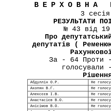
ВЕРХОВНА 
3 сесі
РЕЗУЛЬТАТИ ПО
№ 43 від 19
Про депутатськи
депутатів ( Ременю
Рахунково
За - 64 Проти 
голосували 
Рішенн
Абдуллін О.Р.
Не голосу
Акопян В.Г.
Не голосу
Алексєєв І.В.
Не голосу
Анастасієв В.О.
Не голосу
Анісімов В.О.
Не голосу