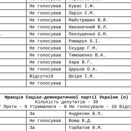
Не голосував
Курас І.Ф.
Не голосував
Ларін С.М.
Не голосував
Майстришин В.Я.
Не голосував
Наконечний В.Л.
.
Не голосував
Пеклушенко О.М.
Не голосував
Римарук О.І.
Не голосував
Скудар Г.М.
Не голосував
Тимошенко В.А.
Не голосував
Хара В.Г.
Не голосував
Царьов О.А.
Відсутній
Шкіря І.М.
Не голосував
Фракція Соціал-демократичної партії України (о)
Кількість депутатів - 38
7 Проти - 0 Утрималися - 0 Не голосували - 10 Відс
За
Андресюк Б.П.
Не голосував
Воюш В.Д.
За
Горбатов В.М.