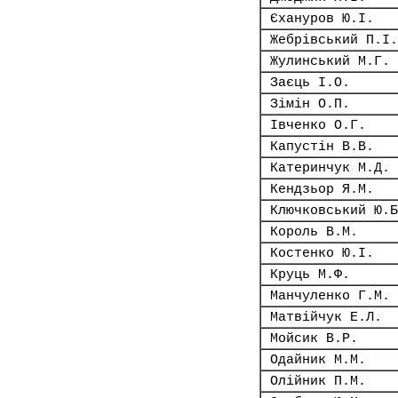
Єхануров Ю.І.
Жебрівський П.І.
Жулинський М.Г.
Заєць І.О.
Зімін О.П.
Івченко О.Г.
Капустін В.В.
Катеринчук М.Д.
Кендзьор Я.М.
Ключковський Ю.Б
Король В.М.
Костенко Ю.І.
Круць М.Ф.
Манчуленко Г.М.
Матвійчук Е.Л.
Мойсик В.Р.
Одайник М.М.
Олійник П.М.