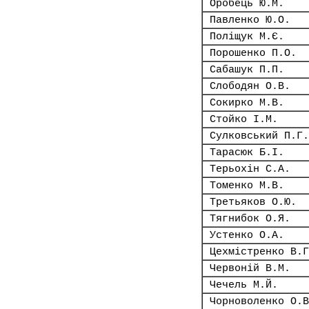
Оробець Ю.М.
Павленко Ю.О.
Поліщук М.Є.
Порошенко П.О.
Сабашук П.П.
Слободян О.В.
Сокирко М.В.
Стойко І.М.
Сулковський П.Г.
Тарасюк Б.І.
Терьохін С.А.
Томенко М.В.
Третьяков О.Ю.
Тягнибок О.Я.
Устенко О.А.
Цехмістренко В.Г
Червоній В.М.
Чечель М.Й.
Чорноволенко О.В