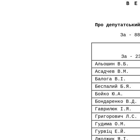
В
Про депутатський
За - 88
За - 2
Альошин В.Б.
Асадчев В.М.
Балога В.І.
Беспалий Б.Я.
Бойко Ю.А.
Бондаренко В.Д.
Гаврилюк І.Я.
Григорович Л.С.
Гудима О.М.
Гурвіц Е.Й.
Джоджик Я.І.