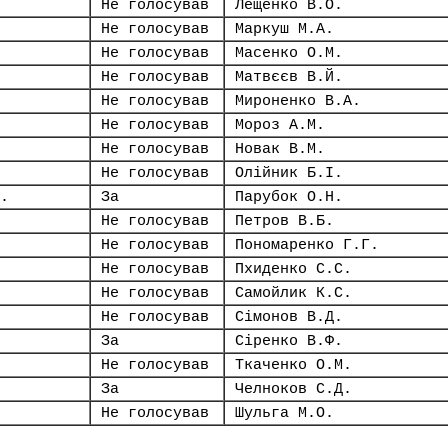
Не голосував
Лещенко В.О.
Не голосував
Маркуш М.А.
Не голосував
Масенко О.М.
Не голосував
Матвєєв В.Й.
Не голосував
Мироненко В.А.
Не голосував
Мороз А.М.
Не голосував
Новак В.М.
Не голосував
Олійник Б.І.
.
За
Парубок О.Н.
Не голосував
Петров В.Б.
Не голосував
Пономаренко Г.Г.
Не голосував
Пхиденко С.С.
Не голосував
Самойлик К.С.
Не голосував
Сімонов В.Д.
За
Сіренко В.Ф.
Не голосував
Ткаченко О.М.
За
Челноков С.Д.
Не голосував
Шульга М.О.