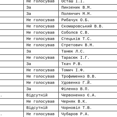
Не голосував
Осташ І.І.
За
Пинзеник В.М.
За
Полянчич М.М.
Не голосував
Рибачук О.Б.
Не голосував
Скомаровський В.В.
Не голосував
Соболєв С.В.
Не голосував
Стецьків Т.С.
Не голосував
Стретович В.М.
За
Танюк Л.С.
Не голосував
Тарасюк І.Г.
За
Ткач Р.В.
Не голосував
Томич І.Ф.
Не голосував
Трофименко В.В.
Не голосував
Удовенко Г.Й.
За
Філенко В.П.
.
Відсутній
Червоненко Є.А.
Не голосував
Черняк В.К.
Відсутній
Чорновіл Т.В.
.
Не голосував
Чубаров Р.А.