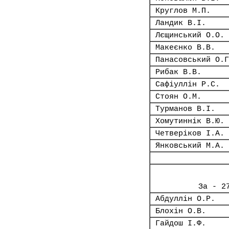
Круглов М.П.
Ландик В.І.
Лєщинський О.О.
Макеєнко В.В.
Панасовський О.Г
Рибак В.В.
Сафіуллін Р.С.
Стоян О.М.
Турманов В.І.
Хомутиннік В.Ю.
Четверіков І.А.
Янковський М.А.
За - 2
Абдуллін О.Р.
Блохін О.В.
Гайдош І.Ф.