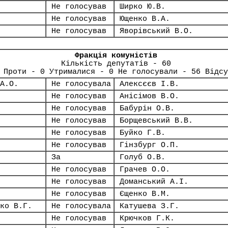
Не голосував
Ширко Ю.В.
Не голосував
Ющенко В.А.
Не голосував
Яворівський В.О.
Фракція комуністів
Кількість депутатів - 60
 Проти - 0 Утрималися - 0 Не голосували - 56 Відсу
А.О.
Не голосувала
Алексєєв І.В.
Не голосував
Анісімов В.О.
Не голосував
Бабурін О.В.
Не голосував
Борщевський В.В.
Не голосував
Буйко Г.В.
Не голосував
Гінзбург О.П.
За
Голуб О.В.
Не голосував
Грачев О.О.
Не голосував
Доманський А.І.
Не голосував
Єщенко В.М.
ко В.Г.
Не голосувала
Катушева З.Г.
Не голосував
Крючков Г.К.