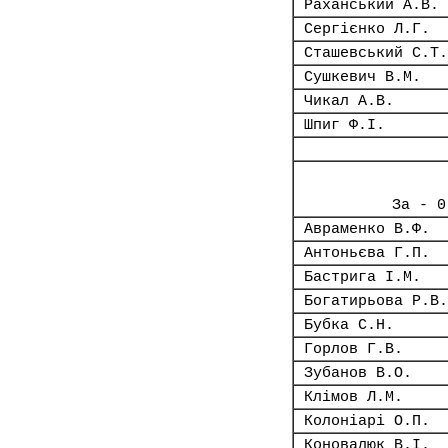
Раханський А.В.
Сергієнко Л.Г.
Сташевський С.Т.
Сушкевич В.М.
Чикал А.В.
Шпиг Ф.І.
За - 0
Авраменко В.Ф.
Антоньєва Г.П.
Бастрига І.М.
Богатирьова Р.В.
Бубка С.Н.
Горлов Г.В.
Зубанов В.О.
Клімов Л.М.
Колоніарі О.П.
Коновалюк В.І.