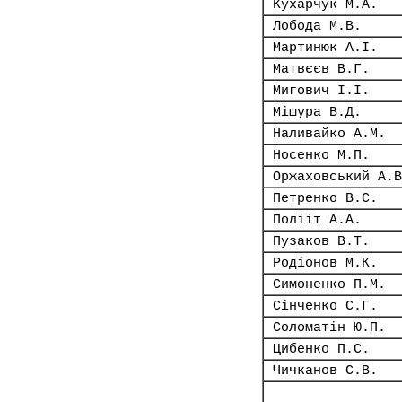
Кухарчук М.А.
Лобода М.В.
Мартинюк А.І.
Матвєєв В.Г.
Мигович І.І.
Мішура В.Д.
Наливайко А.М.
Носенко М.П.
Оржаховський А.В
Петренко В.С.
Полііт А.А.
Пузаков В.Т.
Родіонов М.К.
Симоненко П.М.
Сінченко С.Г.
Соломатін Ю.П.
Цибенко П.С.
Чичканов С.В.