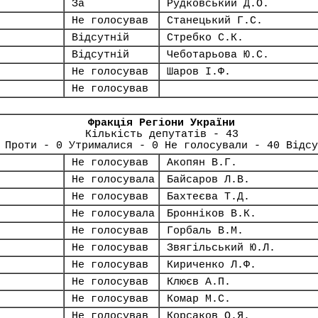
За
Рудковський Д.О.
Не голосував
Станецький Г.С.
Відсутній
Стребко С.К.
Відсутній
Чеботарьова Ю.С.
Не голосував
Шаров І.Ф.
Не голосував
Фракція Регіони України
Кількість депутатів - 43
 Проти - 0 Утрималися - 0 Не голосували - 40 Відсу
Не голосував
Акопян В.Г.
Не голосувала
Байсаров Л.В.
Не голосував
Бахтеєва Т.Д.
Не голосувала
Бронніков В.К.
Не голосував
Горбаль В.М.
Не голосував
Звягільський Ю.Л.
Не голосував
Кириченко Л.Ф.
Не голосував
Клюєв А.П.
Не голосував
Комар М.С.
Не голосував
Корсаков О.Я.