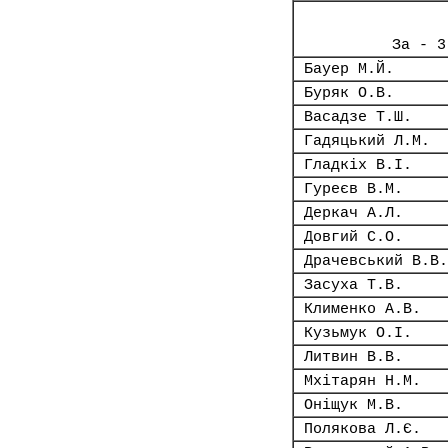
За - 3
Бауер М.Й.
Буряк О.В.
Васадзе Т.Ш.
Гадяцький Л.М.
Гладкіх В.І.
Гуреєв В.М.
Деркач А.Л.
Довгий С.О.
Драчевський В.В.
Засуха Т.В.
Клименко А.В.
Кузьмук О.І.
Литвин В.В.
Мхітарян Н.М.
Оніщук М.В.
Полякова Л.Є.