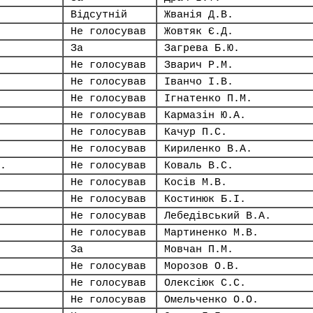
Відсутній
Жванія Д.В.
Не голосував
Жовтяк Є.Д.
За
Загрева Б.Ю.
Не голосував
Зварич Р.М.
Не голосував
Іванчо І.В.
Не голосував
Ігнатенко П.М.
Не голосував
Кармазін Ю.А.
Не голосував
Качур П.С.
Не голосував
Кириленко В.А.
.
Не голосував
Коваль В.С.
Не голосував
Косів М.В.
Не голосував
Костинюк Б.І.
Не голосував
Лебедівський В.А.
Не голосував
Мартиненко М.В.
За
Мовчан П.М.
Не голосував
Морозов О.В.
Не голосував
Олексіюк С.С.
Не голосував
Омельченко О.О.