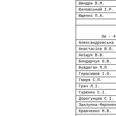
Шандра В.М.
Юхновський І.Р.
Ющенко П.А.
За - 4
Александровська 
Анастасієв В.О.
Аніщук В.В.
Бондарчук О.В.
Буждиган П.П.
Герасимов І.О.
Гмиря С.П.
Грач Л.І.
Гуренко С.І.
Дорогунцов С.І.
Заклунна-Миронен
Кравченко М.В.