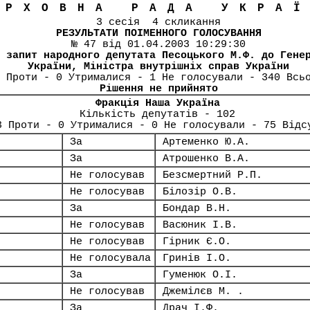
ЕРХОВНА РАДА УКРА
3 сесія 4 скликання
РЕЗУЛЬТАТИ ПОІМЕННОГО ГОЛОСУВАННЯ
№ 47 від 01.04.2003 10:29:30
 запит народного депутата Песоцького М.Ф. до Гене
України, Міністра внутрішніх справ України
 Проти - 0 Утрималися - 1 Не голосували - 340 Всь
Рішення не прийнято
Фракція Наша Україна
Кількість депутатів - 102
3 Проти - 0 Утрималися - 0 Не голосували - 75 Відс
За
Артеменко Ю.А.
За
Атрошенко В.А.
Не голосував
Безсмертний Р.П.
Не голосував
Білозір О.В.
За
Бондар В.Н.
Не голосував
Васюник І.В.
Не голосував
Гірник Є.О.
Не голосувала
Гринів І.О.
За
Гуменюк О.І.
Не голосував
Джемілєв М. .
За
Драч І.Ф.