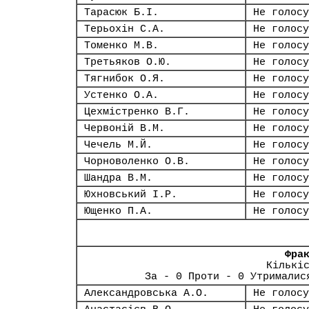
Тарасюк Б.І.
Не голосу
Терьохін С.А.
Не голосу
Томенко М.В.
Не голосу
Третьяков О.Ю.
Не голосу
Тягнибок О.Я.
Не голосу
Устенко О.А.
Не голосу
Цехмістренко В.Г.
Не голосу
Червоній В.М.
Не голосу
Чечель М.Й.
Не голосу
Чорноволенко О.В.
Не голосу
Шандра В.М.
Не голосу
Юхновський І.Р.
Не голосу
Ющенко П.А.
Не голосу
Фра
Кількі
За - 0 Проти - 0 Утрималис
Александровська А.О.
Не голосу