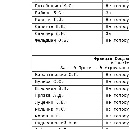
Потебенько М.О.
Не голосу
Райков Б.С.
За
Резнік І.Й.
Не голосу
Салигін В.В.
Не голосу
Сандлер Д.М.
За
Фельдман О.Б.
Не голосу
Фракція Соціа
Кількі
За - 0 Проти - 0 Утрималис
Баранівський О.П.
Не голосу
Бульба С.С.
Не голосу
Вінський Й.В.
Не голосу
Грязєв А.Д.
Не голосу
Луценко Ю.В.
Не голосу
Мельник М.Є.
Не голосу
Мороз О.О.
Не голосу
Рудьковський М.М.
Не голосу