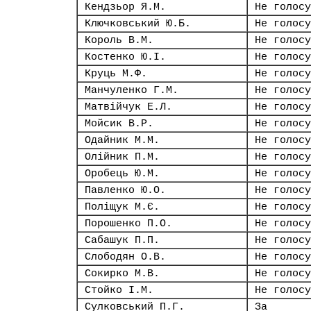
Кендзьор Я.М.
Не голосу
Ключковський Ю.Б.
Не голосу
Король В.М.
Не голосу
Костенко Ю.І.
Не голосу
Круць М.Ф.
Не голосу
Манчуленко Г.М.
Не голосу
Матвійчук Е.Л.
Не голосу
Мойсик В.Р.
Не голосу
Одайник М.М.
Не голосу
Олійник П.М.
Не голосу
Оробець Ю.М.
Не голосу
Павленко Ю.О.
Не голосу
Поліщук М.Є.
Не голосу
Порошенко П.О.
Не голосу
Сабашук П.П.
Не голосу
Слободян О.В.
Не голосу
Сокирко М.В.
Не голосу
Стойко І.М.
Не голосу
Сулковський П.Г.
За