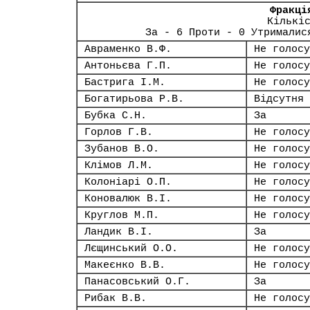
Фракці
Кількі
За - 6 Проти - 0 Утрималис
Авраменко В.Ф.
Не голосу
Антоньєва Г.П.
Не голосу
Бастрига І.М.
Не голосу
Богатирьова Р.В.
Відсутня
Бубка С.Н.
За
Горлов Г.В.
Не голосу
Зубанов В.О.
Не голосу
Клімов Л.М.
Не голосу
Колоніарі О.П.
Не голосу
Коновалюк В.І.
Не голосу
Круглов М.П.
Не голосу
Ландик В.І.
За
Лєщинський О.О.
Не голосу
Макеєнко В.В.
Не голосу
Панасовський О.Г.
За
Рибак В.В.
Не голосу