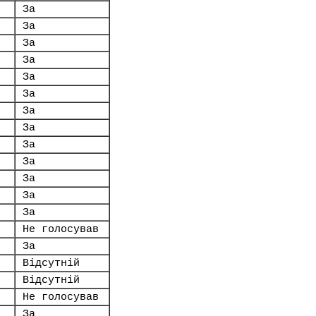
За
За
За
За
За
За
За
За
За
За
За
За
За
Не голосував
За
Відсутній
Відсутній
Не голосував
За