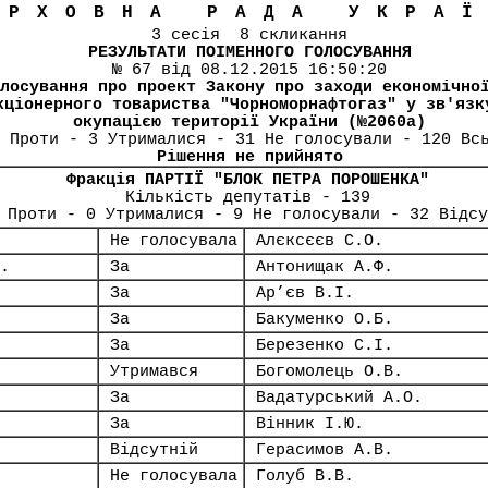
ЕРХОВНА РАДА УКРА
3 сесія 8 скликання
РЕЗУЛЬТАТИ ПОІМЕННОГО ГОЛОСУВАННЯ
№ 67 від 08.12.2015 16:50:20
лосування про проект Закону про заходи економічно
кціонерного товариства "Чорноморнафтогаз" у зв'язк
окупацією території України (№2060а)
 Проти - 3 Утрималися - 31 Не голосували - 120 Вс
Рішення не прийнято
Фракція ПАРТІЇ "БЛОК ПЕТРА ПОРОШЕНКА"
Кількість депутатів - 139
 Проти - 0 Утрималися - 9 Не голосували - 32 Відсу
Не голосувала
Алєксєєв С.О.
.
За
Антонищак А.Ф.
За
Ар’єв В.І.
За
Бакуменко О.Б.
За
Березенко С.І.
Утримався
Богомолець О.В.
За
Вадатурський А.О.
За
Вінник І.Ю.
Відсутній
Герасимов А.В.
Не голосувала
Голуб В.В.