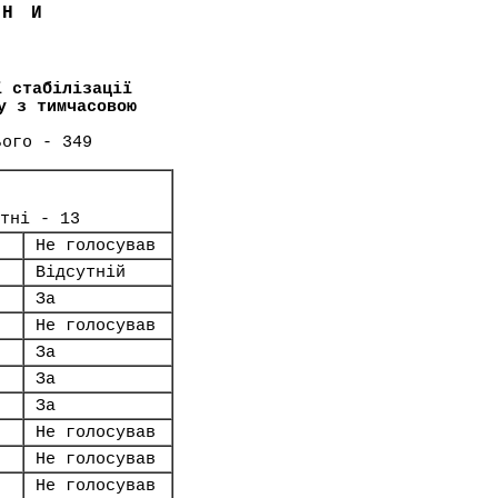
ЇНИ
ї стабілізації
у з тимчасовою
ього - 349
тні - 13
Не голосував
Відсутній
За
Не голосував
За
За
За
Не голосував
Не голосував
Не голосував