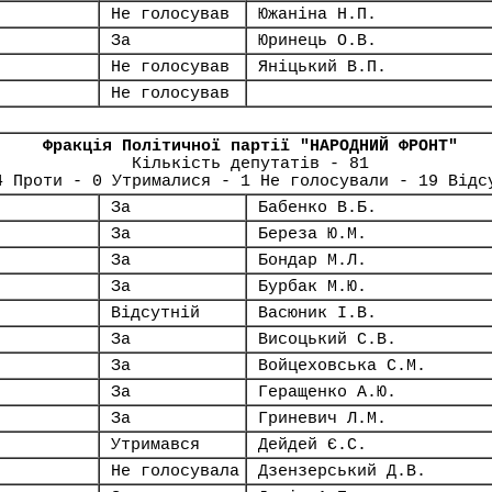
Не голосував
Южаніна Н.П.
За
Юринець О.В.
Не голосував
Яніцький В.П.
Не голосував
Фракція Політичної партії "НАРОДНИЙ ФРОНТ"
Кількість депутатів - 81
4 Проти - 0 Утрималися - 1 Не голосували - 19 Відс
За
Бабенко В.Б.
За
Береза Ю.М.
За
Бондар М.Л.
За
Бурбак М.Ю.
Відсутній
Васюник І.В.
За
Висоцький С.В.
За
Войцеховська С.М.
За
Геращенко А.Ю.
За
Гриневич Л.М.
Утримався
Дейдей Є.С.
Не голосувала
Дзензерський Д.В.