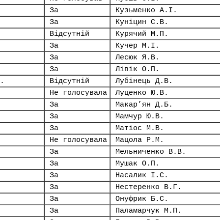
За
Кузьменко А.І.
За
Куніцин С.В.
Відсутній
Курячий М.П.
За
Кучер М.І.
За
Лесюк Я.В.
За
Лівік О.П.
.
Відсутній
Лубінець Д.В.
Не голосувала
Луценко Ю.В.
За
Макар’ян Д.Б.
За
Мамчур Ю.В.
За
Матіос М.В.
Не голосувала
Мацола Р.М.
За
Мельниченко В.В.
За
Мушак О.П.
За
Насалик І.С.
За
Нестеренко В.Г.
За
Онуфрик Б.С.
За
Паламарчук М.П.