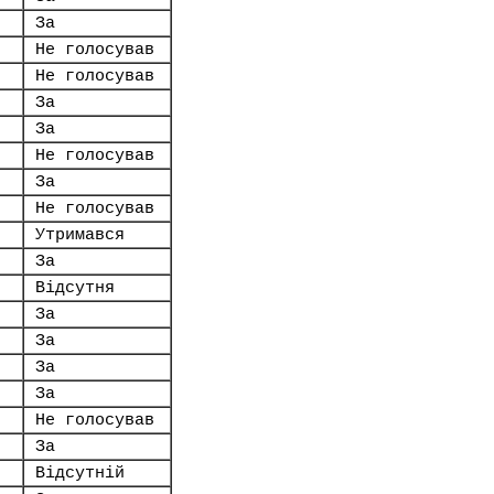
За
Не голосував
Не голосував
За
За
Не голосував
За
Не голосував
Утримався
За
Відсутня
За
За
За
За
Не голосував
За
Відсутній