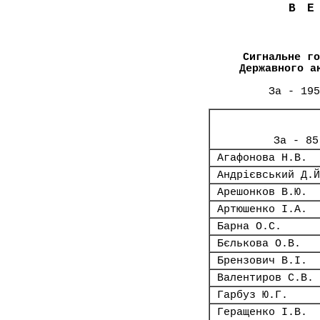
В
Сигнальне го
Державного а
За - 195
За - 85
Агафонова Н.В.
Андрієвський Д.Й
Арешонков В.Ю.
Артюшенко І.А.
Барна О.С.
Бєлькова О.В.
Брензович В.І.
Валентиров С.В.
Гарбуз Ю.Г.
Геращенко І.В.