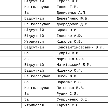
Відсутній
Герега О.В.
Не голосував
Гопко Г.М.
За
Денисенко А.П.
Відсутній
Дерев’янко Ю.Б.
Не голосував
Добродомов Д.Є.
Відсутній
Єднак О.В.
Відсутній
Іллєнко А.Ю.
Утримався
Ківалов С.В.
Відсутній
Константіновський В.Л.
За
Купрій В.М.
За
Марченко О.О.
Відсутній
Матківський Б.М.
Відсутній
Міщенко С.Г.
Не голосував
Негой Ф.Ф.
За
Парасюк В.З.
Не голосував
Петьовка В.В.
За
Рудик С.Я.
За
Супруненко О.І.
Утримався
Тарута С.О.