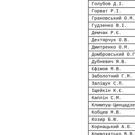
Голубов Д.І.
Горват Р.І.
Грановський О.М.
Гудзенко В.І.
Демчак Р.Є.
Дехтярчук О.В.
Дмитренко О.М.
Домбровський О.Г
Дубневич Я.В.
Єфімов М.В.
Заболотний Г.М.
Заліщук С.П.
Іщейкін К.Є.
Каплін С.М.
Климпуш-Цинцадзе
Кобцев М.В.
Козир Б.Ю.
Корнацький А.О.
Кривохатько В.В.