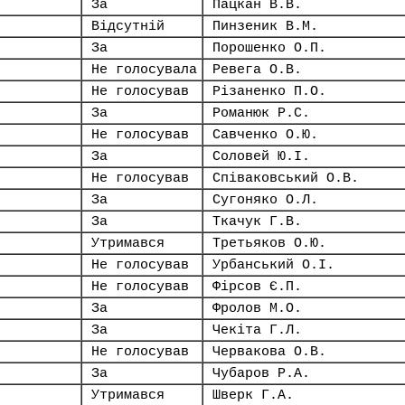
За
Пацкан В.В.
Відсутній
Пинзеник В.М.
За
Порошенко О.П.
Не голосувала
Ревега О.В.
Не голосував
Різаненко П.О.
За
Романюк Р.С.
Не голосував
Савченко О.Ю.
За
Соловей Ю.І.
Не голосував
Співаковський О.В.
За
Сугоняко О.Л.
За
Ткачук Г.В.
Утримався
Третьяков О.Ю.
Не голосував
Урбанський О.І.
Не голосував
Фірсов Є.П.
За
Фролов М.О.
За
Чекіта Г.Л.
Не голосував
Червакова О.В.
За
Чубаров Р.А.
Утримався
Шверк Г.А.