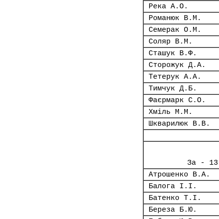
Река А.О.
Романюк В.М.
Семерак О.М.
Соляр В.М.
Сташук В.Ф.
Сторожук Д.А.
Тетерук А.А.
Тимчук Д.Б.
Фаєрмарк С.О.
Хміль М.М.
Шкварилюк В.В.
За - 13
Атрошенко В.А.
Балога І.І.
Батенко Т.І.
Береза Б.Ю.