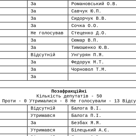
За
Романовський О.В.
За
Савчук Ю.П.
За
Сидорчук В.В.
За
Сочка О.О.
Не голосував
Стеценко Д.О.
За
Сюмар В.П.
За
Тимошенко Ю.В.
Відсутній
Унгурян П.Я.
За
Федорук М.Т.
За
Чорновол Т.М.
За
Позафракційні
Кількість депутатів - 50
 Проти - 0 Утрималися - 8 Не голосували - 13 Відсу
Відсутній
Балога В.І.
Утримався
Балога П.І.
За
Безбах Я.Я.
Утримався
Білецький А.Є.