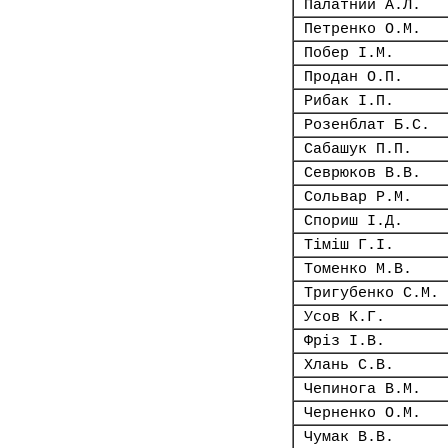
Палатний А.Л.
Петренко О.М.
Побер І.М.
Продан О.П.
Рибак І.П.
Розенблат Б.С.
Сабашук П.П.
Севрюков В.В.
Сольвар Р.М.
Спориш І.Д.
Тіміш Г.І.
Томенко М.В.
Тригубенко С.М.
Усов К.Г.
Фріз І.В.
Хлань С.В.
Чепинога В.М.
Черненко О.М.
Чумак В.В.