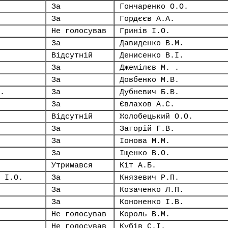
За
Гончаренко О.О.
За
Гордєєв А.А.
Не голосував
Гринів І.О.
За
Давиденко В.М.
Відсутній
Денисенко В.І.
За
Джемілєв М. .
За
Довбенко М.В.
.
За
Дубневич Б.В.
За
Євлахов А.С.
Відсутній
Жолобецький О.О.
За
Загорій Г.В.
За
Іонова М.М.
За
Іщенко В.О.
Утримався
Кіт А.Б.
 І.О.
За
Князевич Р.П.
За
Козаченко Л.П.
За
Кононенко І.В.
Не голосував
Король В.М.
Не голосував
Кубів С.І.