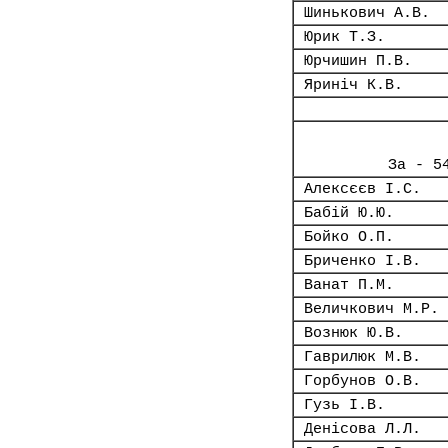
Шинькович А.В.
Юрик Т.З.
Юрчишин П.В.
Яриніч К.В.
За - 5
Алексєєв І.С.
Бабій Ю.Ю.
Бойко О.П.
Бриченко І.В.
Ванат П.М.
Величкович М.Р.
Вознюк Ю.В.
Гаврилюк М.В.
Горбунов О.В.
Гузь І.В.
Денісова Л.Л.