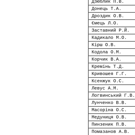
Дзюблик П.В.
Донець Т.А.
Дроздик О.В.
Ємець Л.О.
Заставний Р.Й.
Кадикало М.О.
Кірш О.В.
Кодола О.М.
Корчик В.А.
Кремінь Т.Д.
Кривошея Г.Г.
Ксенжук О.С.
Левус А.М.
Логвинський Г.В.
Лунченко В.В.
Масоріна О.С.
Медуниця О.В.
Пинзеник П.В.
Помазанов А.В.