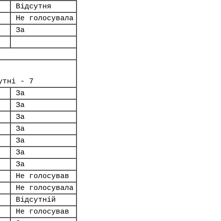
Відсутня
Не голосувала
За
утні - 7
За
За
За
За
За
За
За
Не голосував
Не голосувала
Відсутній
Не голосував