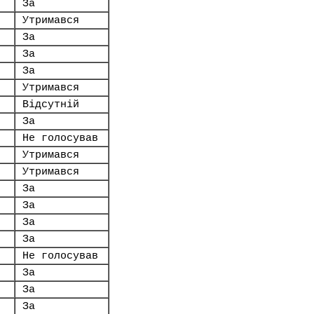
За
Утримався
За
За
За
Утримався
Відсутній
За
Не голосував
Утримався
Утримався
За
За
За
За
Не голосував
За
За
За