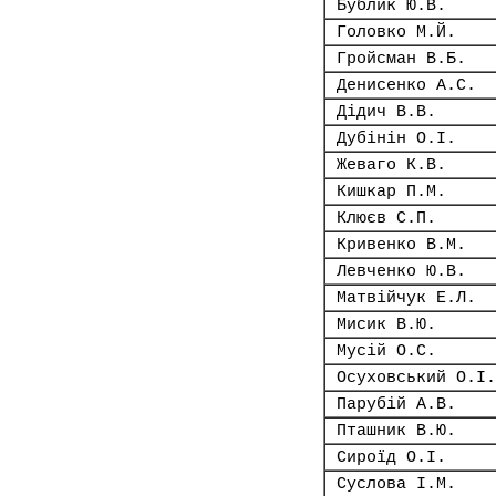
Бублик Ю.В.
Головко М.Й.
Гройсман В.Б.
Денисенко А.С.
Дідич В.В.
Дубінін О.І.
Жеваго К.В.
Кишкар П.М.
Клюєв С.П.
Кривенко В.М.
Левченко Ю.В.
Матвійчук Е.Л.
Мисик В.Ю.
Мусій О.С.
Осуховський О.І.
Парубій А.В.
Пташник В.Ю.
Сироїд О.І.
Суслова І.М.