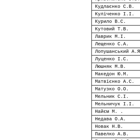
Кудлаєнко С.В.
Куліченко І.І.
Курило В.С.
Кутовий Т.В.
Лаврик М.І.
Лещенко С.А.
Лопушанський А.Я
Луценко І.С.
Люшняк М.В.
Македон Ю.М.
Матвієнко А.С.
Матузко О.О.
Мельник С.І.
Мельничук І.І.
Найєм М. .
Недава О.А.
Новак Н.В.
Павелко А.В.