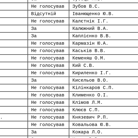
Не голосував
Зубов В.С.
Відсутній
Іванющенко Ю.В.
Не голосував
Калєтнік І.Г.
За
Калюжний В.А.
За
Каплієнко В.В.
Не голосував
Кармазін Ю.А.
Не голосував
Каськів В.В.
Не голосував
Кеменяш О.М.
Не голосував
Кий С.В.
Не голосував
Кириленко І.Г.
За
Кисельов В.О.
Не голосував
Кілінкаров С.П.
Не голосував
Клименко О.І.
Не голосував
Клімов Л.М.
Не голосував
Клюєв С.П.
.
Не голосував
Князевич Р.П.
Не голосував
Ковальова Ю.В.
За
Кожара Л.О.