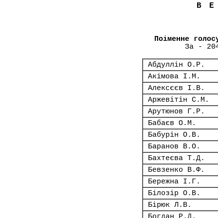
В
Поіменне голос
За - 20
Абдуллін О.Р.
Акімова І.М.
Алексєєв І.В.
Аржевітін С.М.
Арутюнов Г.Р.
Бабаєв О.М.
Бабурін О.В.
Баранов В.О.
Бахтеєва Т.Д.
Бевзенко В.Ф.
Бережна І.Г.
Білозір О.В.
Бірюк Л.В.
Богдан Р.Д.