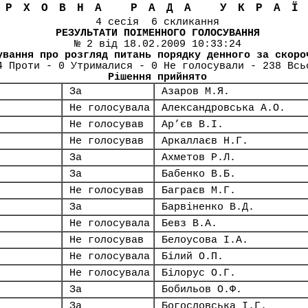
ЕРХОВНА РАДА УКРА
4 сесія 6 скликання
РЕЗУЛЬТАТИ ПОІМЕННОГО ГОЛОСУВАННЯ
№ 2 від 18.02.2009 10:33:24
ування про розгляд питань порядку денного за скоро
4 Проти - 0 Утрималися - 0 Не голосували - 238 Всь
Рішення прийнято
За
Азаров М.Я.
Не голосувала
Александровська А.О.
Не голосував
Ар’єв В.І.
Не голосував
Аркаллаєв Н.Г.
За
Ахметов Р.Л.
За
Бабенко В.Б.
Не голосував
Баграєв М.Г.
За
Барвіненко В.Д.
Не голосувала
Бевз В.А.
Не голосував
Белоусова І.А.
Не голосувала
Білий О.П.
Не голосувала
Білорус О.Г.
За
Бобильов О.Ф.
За
Богословська І.Г.