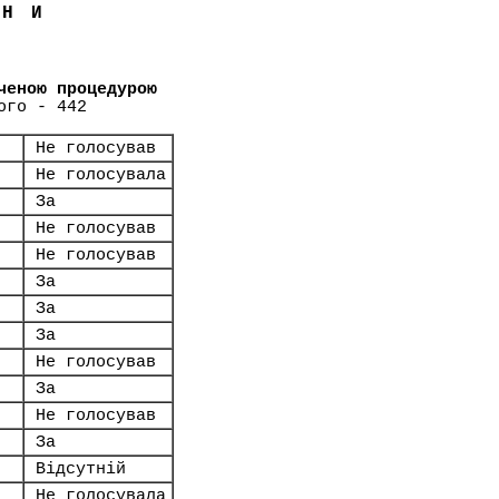
ЇНИ
ченою процедурою
ого - 442
Не голосував
Не голосувала
За
Не голосував
Не голосував
За
За
За
Не голосував
За
Не голосував
За
Відсутній
Не голосувала