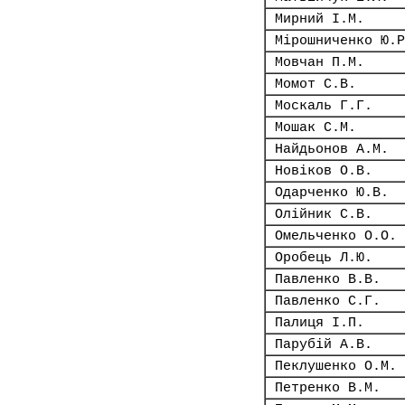
Мирний І.М.
Мірошниченко Ю.Р
Мовчан П.М.
Момот С.В.
Москаль Г.Г.
Мошак С.М.
Найдьонов А.М.
Новіков О.В.
Одарченко Ю.В.
Олійник С.В.
Омельченко О.О.
Оробець Л.Ю.
Павленко В.В.
Павленко С.Г.
Палиця І.П.
Парубій А.В.
Пеклушенко О.М.
Петренко В.М.