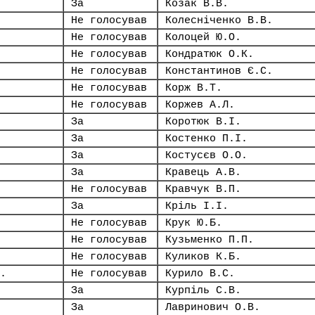
За
Козак В.В.
Не голосував
Колесніченко В.В.
Не голосував
Колоцей Ю.О.
Не голосував
Кондратюк О.К.
Не голосував
Константинов Є.С.
Не голосував
Корж В.Т.
Не голосував
Коржев А.Л.
За
Коротюк В.І.
За
Костенко П.І.
За
Костусєв О.О.
За
Кравець А.В.
Не голосував
Кравчук В.П.
За
Кріль І.І.
Не голосував
Крук Ю.Б.
Не голосував
Кузьменко П.П.
Не голосував
Куликов К.Б.
.
Не голосував
Курило В.С.
За
Курпіль С.В.
За
Лавринович О.В.