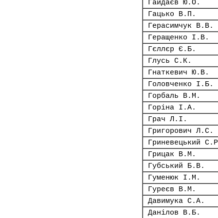
Гайдаєв Ю.О.
Гацько В.П.
Герасимчук В.В.
Геращенко І.В.
Гєллєр Є.Б.
Глусь С.К.
Гнаткевич Ю.В.
Головченко І.Б.
Горбаль В.М.
Горіна І.А.
Грач Л.І.
Григорович Л.С.
Гриневецький С.Р
Грицак В.М.
Губський Б.В.
Гуменюк І.М.
Гуреєв В.М.
Давимука С.А.
Данілов В.Б.