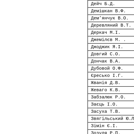
Дейч Б.Д.
Демішкан В.Ф.
Дем’янчук В.О.
Деревляний В.Т.
Деркач М.І.
Джемілєв М. .
Джоджик Я.І.
Довгий С.О.
Дончак В.А.
Дубовой О.Ф.
Єресько І.Г.
Жванія Д.В.
Жеваго К.В.
Забзалюк Р.О.
Заєць І.О.
Засуха Т.В.
Звягільський Ю.Л
Зімін Є.І.
Зозуля Р.П.