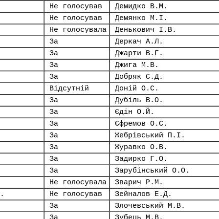
Не голосував
Демидко В.М.
Не голосував
Демянко М.І.
Не голосувала
Денькович І.В.
За
Деркач А.Л.
За
Джарти В.Г.
За
Джига М.В.
За
Добряк Є.Д.
Відсутній
Доній О.С.
За
Дубіль В.О.
За
Єдін О.Й.
За
Єфремов О.С.
За
Жебрівський П.І.
За
Журавко О.В.
За
Задирко Г.О.
За
Зарубінський О.О.
Не голосувала
Зварич Р.М.
.
Не голосував
Зейналов Е.Д.
За
Злочевський М.В.
За
Зубець М.В.