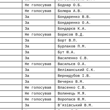
Не голосував
Боднар О.Б.
Не голосував
Болюра А.В.
За
Бондаренко В.В.
За
Бондаренко О.А.
За
Бондарєв К.А.
Не голосував
Борисов В.Д.
За
Борт В.П.
За
Бурлаков П.М.
За
Бут Ю.А.
За
Василенко С.В.
Не голосував
Васильєв О.А.
За
Веліжанський С.К.
За
Вернидубов І.В.
За
Вечерко В.М.
Не голосував
Власенко С.В.
Не голосував
Волинець М.Я.
Не голосував
Воропаєв Ю.М.
За
В’язівський В.М.