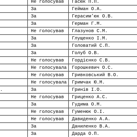
Не голосував
Гасюк П.П.
За
Гейман О.А.
За
Герасим’юк О.В.
За
Герман Г.М.
Не голосував
Глазунов С.М.
За
Глущенко І.М.
За
Головатий С.П.
За
Голуб О.В.
Не голосував
Гордієнко С.В.
Не голосувала
Горошкевич О.С.
Не голосував
Гривковський В.О.
Не голосувала
Гримчак Ю.М.
.
За
Гринів І.О.
Не голосував
Гриценко А.С.
За
Гудима О.М.
Не голосував
Гуменюк О.І.
Не голосував
Давиденко А.А.
За
Даниленко В.А.
За
Дарда О.П.