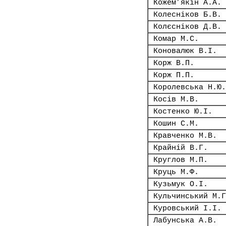
Кожем’якін А.А.
Колесніков Б.В.
Колєсніков Д.В.
Комар М.С.
Коновалюк В.І.
Корж В.П.
Корж П.П.
Королевська Н.Ю.
Косів М.В.
Костенко Ю.І.
Кошин С.М.
Кравченко М.В.
Крайній В.Г.
Круглов М.П.
Круць М.Ф.
Кузьмук О.І.
Кульчинський М.Г
Куровський І.І.
Лабунська А.В.