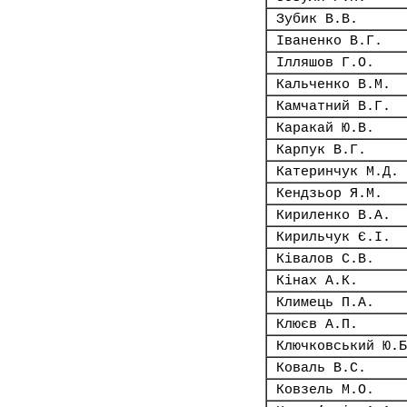
Зубик В.В.
Іваненко В.Г.
Ілляшов Г.О.
Кальченко В.М.
Камчатний В.Г.
Каракай Ю.В.
Карпук В.Г.
Катеринчук М.Д.
Кендзьор Я.М.
Кириленко В.А.
Кирильчук Є.І.
Ківалов С.В.
Кінах А.К.
Климець П.А.
Клюєв А.П.
Ключковський Ю.Б
Коваль В.С.
Ковзель М.О.