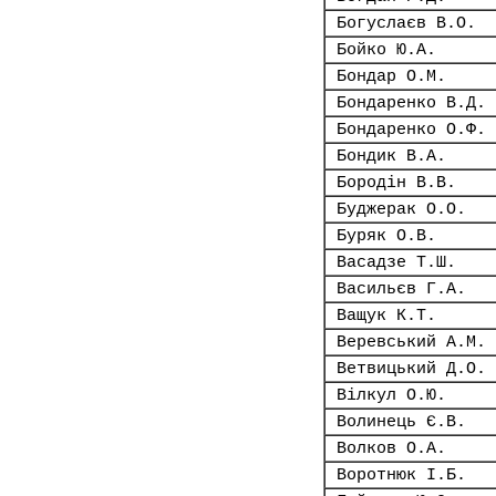
Богуслаєв В.О.
Бойко Ю.А.
Бондар О.М.
Бондаренко В.Д.
Бондаренко О.Ф.
Бондик В.А.
Бородін В.В.
Буджерак О.О.
Буряк О.В.
Васадзе Т.Ш.
Васильєв Г.А.
Ващук К.Т.
Веревський А.М.
Ветвицький Д.О.
Вілкул О.Ю.
Волинець Є.В.
Волков О.А.
Воротнюк І.Б.