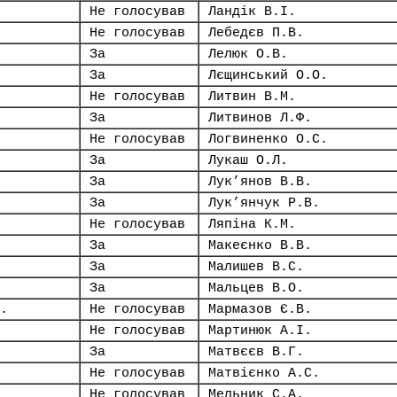
Не голосував
Ландік В.І.
Не голосував
Лебедєв П.В.
За
Лелюк О.В.
За
Лєщинський О.О.
Не голосував
Литвин В.М.
За
Литвинов Л.Ф.
Не голосував
Логвиненко О.С.
За
Лукаш О.Л.
За
Лук’янов В.В.
За
Лук’янчук Р.В.
Не голосував
Ляпіна К.М.
За
Макеєнко В.В.
За
Малишев В.С.
За
Мальцев В.О.
.
Не голосував
Мармазов Є.В.
Не голосував
Мартинюк А.І.
За
Матвєєв В.Г.
Не голосував
Матвієнко А.С.
Не голосував
Мельник С.А.