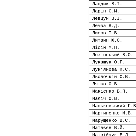
Ландик В.І.
Ларін С.М.
Левцун В.І.
Лемза В.Д.
Лисов І.В.
Литвин Ю.О.
Лісін М.П.
Лозінський В.О.
Лукашук О.Г.
Лук’янова К.Є.
Льовочкін С.В.
Ляшко О.В.
Макієнко В.П.
Маліч О.В.
Маньковський Г.В
Мартиненко М.В.
Марущенко В.С.
Матвєєв В.Й.
Матвійчук Е.Л.