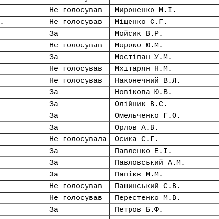
Не голосував
Мироненко М.І.
.
Не голосував
Міщенко С.Г.
За
Мойсик В.Р.
Не голосував
Мороко Ю.М.
За
Мостіпан У.М.
Не голосував
Мхітарян Н.М.
Не голосував
Наконечний В.Л.
За
Новікова Ю.В.
За
Олійник В.С.
За
Омельченко Г.О.
За
Орлов А.В.
Не голосувала
Осика С.Г.
За
Павленко Е.І.
За
Павловський А.М.
За
Папієв М.М.
Не голосував
Пашинський С.В.
Не голосував
Перестенко М.В.
За
Петров Б.Ф.