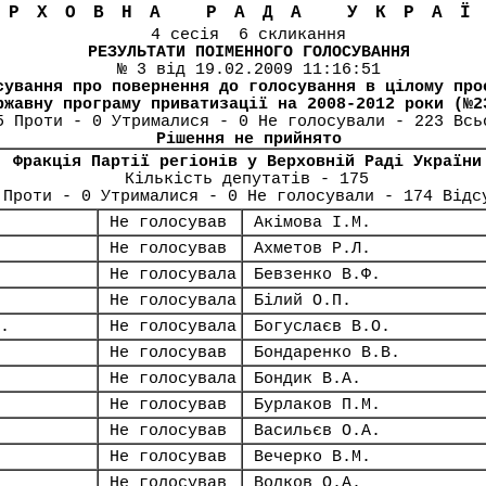
ЕРХОВНА РАДА УКРА
4 сесія 6 скликання
РЕЗУЛЬТАТИ ПОІМЕННОГО ГОЛОСУВАННЯ
№ 3 від 19.02.2009 11:16:51
сування про повернення до голосування в цілому про
ржавну програму приватизації на 2008-2012 роки (№2
5 Проти - 0 Утрималися - 0 Не голосували - 223 Всь
Рішення не прийнято
Фракція Партії регіонів у Верховній Раді України
Кількість депутатів - 175
 Проти - 0 Утрималися - 0 Не голосували - 174 Відс
Не голосував
Акімова І.М.
Не голосував
Ахметов Р.Л.
Не голосувала
Бевзенко В.Ф.
Не голосувала
Білий О.П.
.
Не голосувала
Богуслаєв В.О.
Не голосував
Бондаренко В.В.
Не голосувала
Бондик В.А.
Не голосував
Бурлаков П.М.
Не голосував
Васильєв О.А.
Не голосував
Вечерко В.М.
Не голосував
Волков О.А.