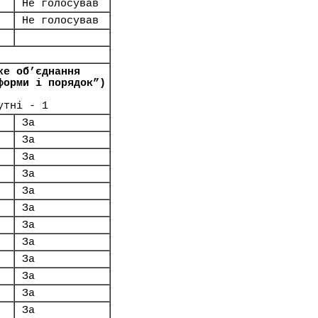
Не голосував
Не голосував
ке об’єднання
форми і порядок”)
утні - 1
За
За
За
За
За
За
За
За
За
За
За
За