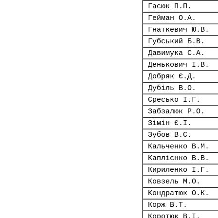
Гасюк П.П.
Гейман О.А.
Гнаткевич Ю.В.
Губський Б.В.
Давимука С.А.
Денькович І.В.
Добряк Є.Д.
Дубіль В.О.
Єресько І.Г.
Забзалюк Р.О.
Зімін Є.І.
Зубов В.С.
Кальченко В.М.
Каплієнко В.В.
Кириленко І.Г.
Ковзель М.О.
Кондратюк О.К.
Корж В.Т.
Коротюк В.І.