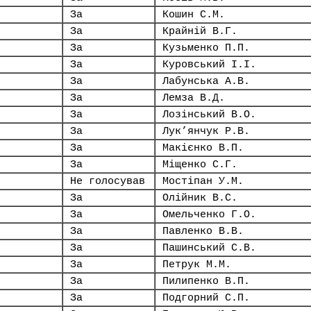
За
Кошин С.М.
За
Крайній В.Г.
За
Кузьменко П.П.
За
Куровський І.І.
За
Лабунська А.В.
За
Лемза В.Д.
За
Лозінський В.О.
За
Лук’янчук Р.В.
За
Макієнко В.П.
За
Міщенко С.Г.
Не голосував
Мостіпан У.М.
За
Олійник В.С.
За
Омельченко Г.О.
За
Павленко В.В.
За
Пашинський С.В.
За
Петрук М.М.
За
Пилипенко В.П.
За
Подгорний С.П.