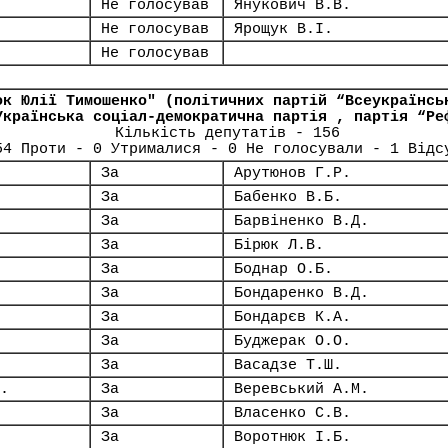
Не голосував
Янукович В.В.
Не голосував
Ярощук В.І.
Не голосував
ок Юлії Тимошенко" (політичних партій “Всеукраїнсь
Українська соціал-демократична партія , партія “Ре
Кількість депутатів - 156
54 Проти - 0 Утрималися - 0 Не голосували - 1 Відс
За
Арутюнов Г.Р.
За
Бабенко В.Б.
За
Барвіненко В.Д.
За
Бірюк Л.В.
За
Боднар О.Б.
За
Бондаренко В.Д.
За
Бондарєв К.А.
За
Буджерак О.О.
За
Васадзе Т.Ш.
.
За
Веревський А.М.
За
Власенко С.В.
За
Воротнюк І.Б.