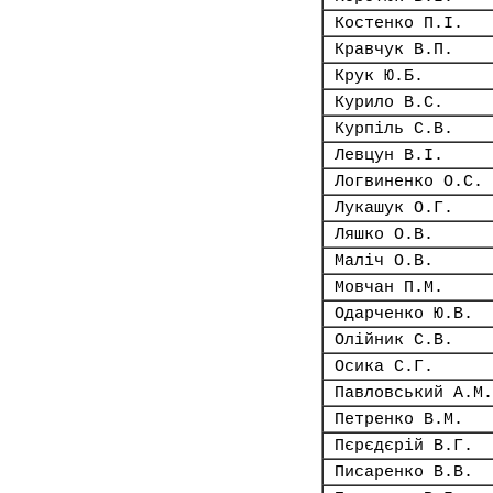
Костенко П.І.
Кравчук В.П.
Крук Ю.Б.
Курило В.С.
Курпіль С.В.
Левцун В.І.
Логвиненко О.С.
Лукашук О.Г.
Ляшко О.В.
Маліч О.В.
Мовчан П.М.
Одарченко Ю.В.
Олійник С.В.
Осика С.Г.
Павловський А.М.
Петренко В.М.
Пєрєдєрій В.Г.
Писаренко В.В.