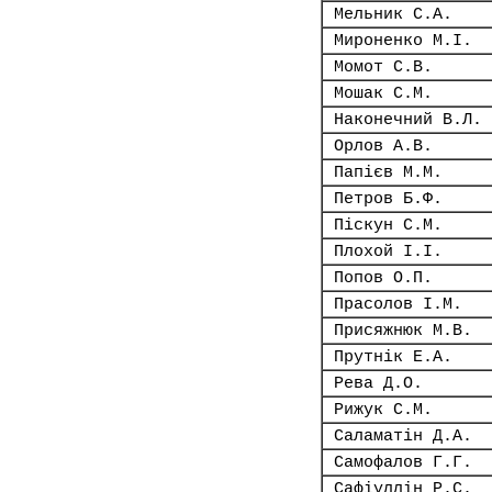
Мельник С.А.
Мироненко М.І.
Момот С.В.
Мошак С.М.
Наконечний В.Л.
Орлов А.В.
Папієв М.М.
Петров Б.Ф.
Піскун С.М.
Плохой І.І.
Попов О.П.
Прасолов І.М.
Присяжнюк М.В.
Прутнік Е.А.
Рева Д.О.
Рижук С.М.
Саламатін Д.А.
Самофалов Г.Г.
Сафіуллін Р.С.