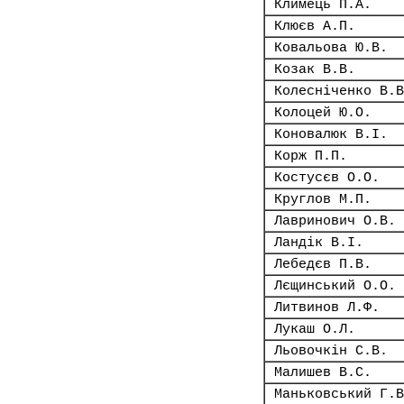
Климець П.А.
Клюєв А.П.
Ковальова Ю.В.
Козак В.В.
Колесніченко В.В
Колоцей Ю.О.
Коновалюк В.І.
Корж П.П.
Костусєв О.О.
Круглов М.П.
Лавринович О.В.
Ландік В.І.
Лебедєв П.В.
Лєщинський О.О.
Литвинов Л.Ф.
Лукаш О.Л.
Льовочкін С.В.
Малишев В.С.
Маньковський Г.В