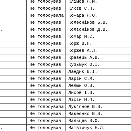
Не голосував
Клімов Л.М.
Не голосував
Клюєв С.П.
Не голосувала
Кожара Л.О.
Не голосував
Колесніков Б.В.
.
Не голосував
Колєсніков Д.В.
Не голосував
Комар М.С.
Не голосував
Корж В.П.
Не голосував
Коржев А.Л.
Не голосував
Кравець А.В.
Не голосував
Кузьмук О.І.
Не голосував
Ландик В.І.
Не голосував
Ларін С.М.
Не голосував
Лелюк О.В.
Не голосував
Лисов І.В.
Не голосував
Лісін М.П.
Не голосувала
Лук’янов В.В.
Не голосував
Макеєнко В.В.
Не голосував
Мальцев В.О.
.
Не голосував
Матвійчук Е.Л.