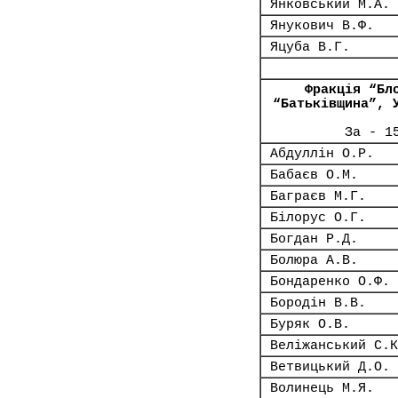
Янковський М.А.
Янукович В.Ф.
Яцуба В.Г.
Фракція “Бл
“Батьківщина”, 
За - 1
Абдуллін О.Р.
Бабаєв О.М.
Баграєв М.Г.
Білорус О.Г.
Богдан Р.Д.
Болюра А.В.
Бондаренко О.Ф.
Бородін В.В.
Буряк О.В.
Веліжанський С.К
Ветвицький Д.О.
Волинець М.Я.