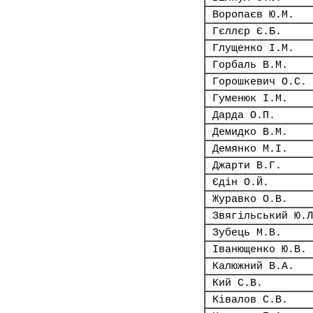
Воропаєв Ю.М.
Гєллєр Є.Б.
Глущенко І.М.
Горбаль В.М.
Горошкевич О.С.
Гуменюк І.М.
Дарда О.П.
Демидко В.М.
Демянко М.І.
Джарти В.Г.
Єдін О.Й.
Журавко О.В.
Звягільський Ю.Л
Зубець М.В.
Іванющенко Ю.В.
Калюжний В.А.
Кий С.В.
Ківалов С.В.