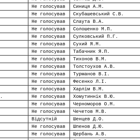
Не голосував
Синиця А.М.
Не голосував
Скубашевський С.В.
Не голосував
Слаута В.А.
Не голосував
Солошенко М.П.
Не голосував
Сулковський П.Г.
Не голосував
Сухий Я.М.
Не голосував
Табачник Я.П.
Не голосував
Тихонов В.М.
Не голосував
Толстоухов А.В.
Не голосував
Турманов В.І.
Не голосував
Фесенко Л.І.
Не голосував
Харлім В.М.
.
Не голосував
Хомутиннік В.Ю.
Не голосував
Черноморов О.М.
Не голосував
Чечетов М.В.
Відсутній
Шенцев Д.О.
Не голосував
Шпенов Д.Ю.
Не голосував
Щербань А.В.