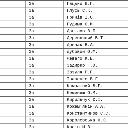
За
Гацько В.П.
За
Глусь С.К.
За
Гринів І.О.
За
Гудима О.М.
За
Данілов В.Б.
За
Деревляний В.Т.
За
Дончак В.А.
За
Дубовой О.Ф.
За
Жеваго К.В.
За
Задирко Г.О.
За
Зозуля Р.П.
За
Іваненко В.Г.
За
Камчатний В.Г.
За
Кеменяш О.М.
За
Кирильчук Є.І.
За
Кожем’якін А.А.
За
Константинов Є.С.
За
Королевська Н.Ю.
За
Косів М.В.