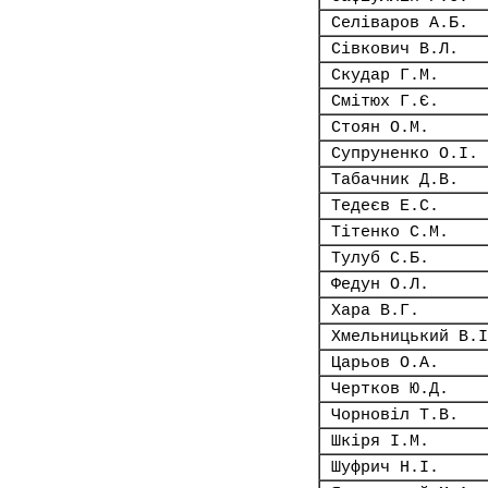
Селіваров А.Б.
Сівкович В.Л.
Скудар Г.М.
Смітюх Г.Є.
Стоян О.М.
Супруненко О.І.
Табачник Д.В.
Тедеєв Е.С.
Тітенко С.М.
Тулуб С.Б.
Федун О.Л.
Хара В.Г.
Хмельницький В.І
Царьов О.А.
Чертков Ю.Д.
Чорновіл Т.В.
Шкіря І.М.
Шуфрич Н.І.