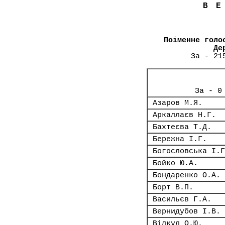
В
Поіменне голо
Де
За - 21
За - 0
Азаров М.Я.
Аркаллаєв Н.Г.
Бахтеєва Т.Д.
Бережна І.Г.
Богословська І.Г
Бойко Ю.А.
Бондаренко О.А.
Борт В.П.
Васильєв Г.А.
Вернидубов І.В.
Вілкул О.Ю.