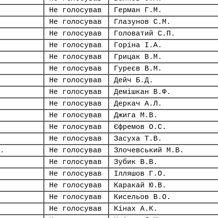
Не голосував
Герман Г.М.
Не голосував
Глазунов С.М.
Не голосував
Головатий С.П.
Не голосував
Горіна І.А.
Не голосував
Грицак В.М.
Не голосував
Гуреєв В.М.
Не голосував
Дейч Б.Д.
Не голосував
Демішкан В.Ф.
Не голосував
Деркач А.Л.
Не голосував
Джига М.В.
Не голосував
Єфремов О.С.
Не голосував
Засуха Т.В.
.
Не голосував
Злочевський М.В.
Не голосував
Зубик В.В.
Не голосував
Ілляшов Г.О.
Не голосував
Каракай Ю.В.
Не голосував
Кисельов В.О.
Не голосував
Кінах А.К.