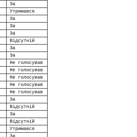
За
Утримався
За
За
За
Відсутній
За
За
Не голосував
Не голосував
Не голосував
Не голосував
Не голосував
За
Відсутній
За
Відсутній
Утримався
За