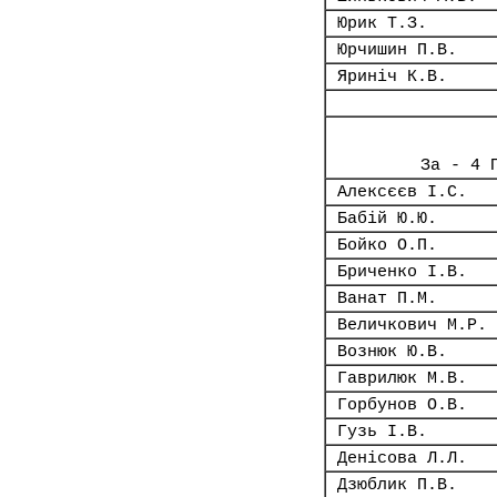
Юрик Т.З.
Юрчишин П.В.
Яриніч К.В.
За - 4 
Алексєєв І.С.
Бабій Ю.Ю.
Бойко О.П.
Бриченко І.В.
Ванат П.М.
Величкович М.Р.
Вознюк Ю.В.
Гаврилюк М.В.
Горбунов О.В.
Гузь І.В.
Денісова Л.Л.
Дзюблик П.В.