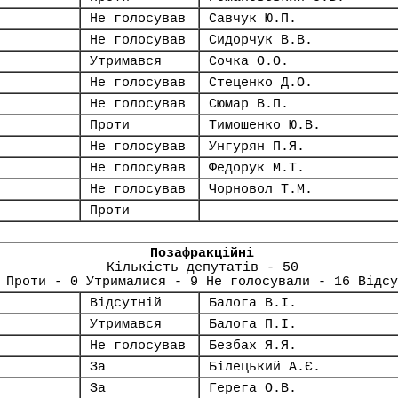
Не голосував
Савчук Ю.П.
Не голосував
Сидорчук В.В.
Утримався
Сочка О.О.
Не голосував
Стеценко Д.О.
Не голосував
Сюмар В.П.
Проти
Тимошенко Ю.В.
Не голосував
Унгурян П.Я.
Не голосував
Федорук М.Т.
Не голосував
Чорновол Т.М.
Проти
Позафракційні
Кількість депутатів - 50
 Проти - 0 Утрималися - 9 Не голосували - 16 Відсу
Відсутній
Балога В.І.
Утримався
Балога П.І.
Не голосував
Безбах Я.Я.
За
Білецький А.Є.
За
Герега О.В.