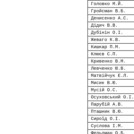
Головко М.Й.
Гройсман В.Б.
Денисенко А.С.
Дідич В.В.
Дубінін О.І.
Жеваго К.В.
Кишкар П.М.
Клюєв С.П.
Кривенко В.М.
Левченко Ю.В.
Матвійчук Е.Л.
Мисик В.Ю.
Мусій О.С.
Осуховський О.І.
Парубій А.В.
Пташник В.Ю.
Сироїд О.І.
Суслова І.М.
Фельдман О.Б.