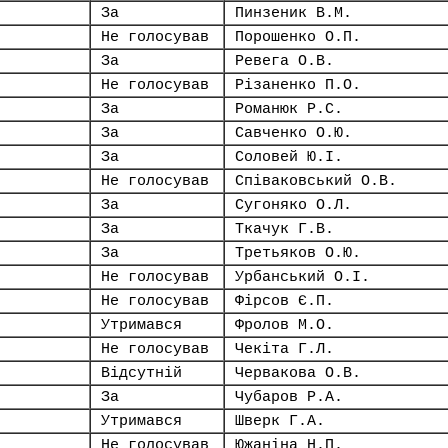
За
Пинзеник В.М.
Не голосував
Порошенко О.П.
За
Ревега О.В.
Не голосував
Різаненко П.О.
За
Романюк Р.С.
За
Савченко О.Ю.
За
Соловей Ю.І.
Не голосував
Співаковський О.В.
За
Сугоняко О.Л.
За
Ткачук Г.В.
За
Третьяков О.Ю.
Не голосував
Урбанський О.І.
Не голосував
Фірсов Є.П.
Утримався
Фролов М.О.
Не голосував
Чекіта Г.Л.
Відсутній
Червакова О.В.
За
Чубаров Р.А.
Утримався
Шверк Г.А.
Не голосував
Южаніна Н.П.