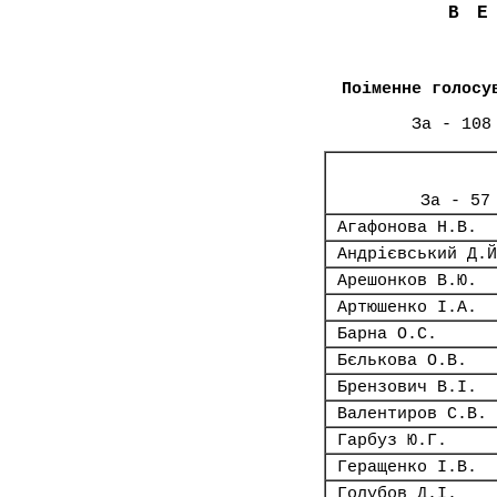
В
Поіменне голосу
За - 108
За - 57
Агафонова Н.В.
Андрієвський Д.Й
Арешонков В.Ю.
Артюшенко І.А.
Барна О.С.
Бєлькова О.В.
Брензович В.І.
Валентиров С.В.
Гарбуз Ю.Г.
Геращенко І.В.
Голубов Д.І.