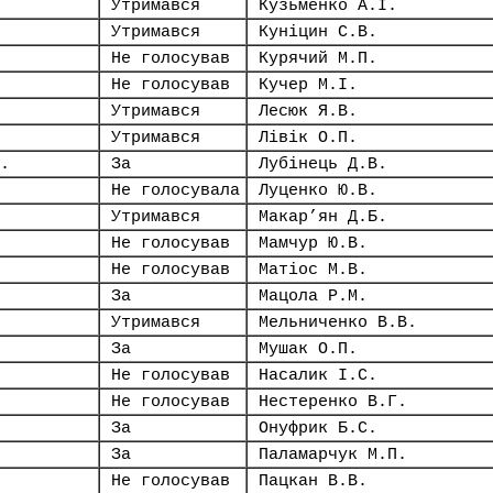
Утримався
Кузьменко А.І.
Утримався
Куніцин С.В.
Не голосував
Курячий М.П.
Не голосував
Кучер М.І.
Утримався
Лесюк Я.В.
Утримався
Лівік О.П.
.
За
Лубінець Д.В.
Не голосувала
Луценко Ю.В.
Утримався
Макар’ян Д.Б.
Не голосував
Мамчур Ю.В.
Не голосував
Матіос М.В.
За
Мацола Р.М.
Утримався
Мельниченко В.В.
За
Мушак О.П.
Не голосував
Насалик І.С.
Не голосував
Нестеренко В.Г.
За
Онуфрик Б.С.
За
Паламарчук М.П.
Не голосував
Пацкан В.В.