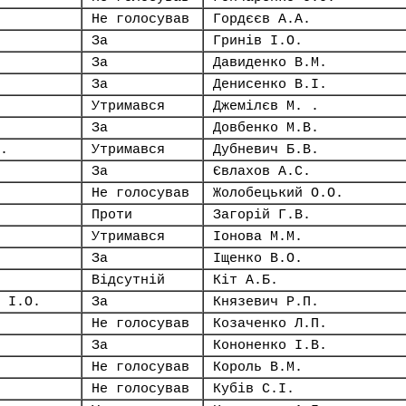
Не голосував
Гордєєв А.А.
За
Гринів І.О.
За
Давиденко В.М.
За
Денисенко В.І.
Утримався
Джемілєв М. .
За
Довбенко М.В.
.
Утримався
Дубневич Б.В.
За
Євлахов А.С.
Не голосував
Жолобецький О.О.
Проти
Загорій Г.В.
Утримався
Іонова М.М.
За
Іщенко В.О.
Відсутній
Кіт А.Б.
 І.О.
За
Князевич Р.П.
Не голосував
Козаченко Л.П.
За
Кононенко І.В.
Не голосував
Король В.М.
Не голосував
Кубів С.І.