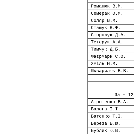
Романюк В.М.
Семерак О.М.
Соляр В.М.
Сташук В.Ф.
Сторожук Д.А.
Тетерук А.А.
Тимчук Д.Б.
Фаєрмарк С.О.
Хміль М.М.
Шкварилюк В.В.
За - 12
Атрошенко В.А.
Балога І.І.
Батенко Т.І.
Береза Б.Ю.
Бублик Ю.В.