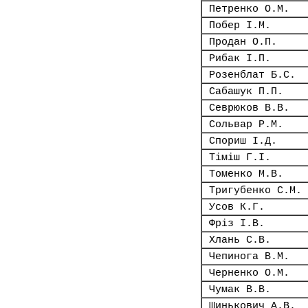
Петренко О.М.
Побер І.М.
Продан О.П.
Рибак І.П.
Розенблат Б.С.
Сабашук П.П.
Севрюков В.В.
Сольвар Р.М.
Спориш І.Д.
Тіміш Г.І.
Томенко М.В.
Тригубенко С.М.
Усов К.Г.
Фріз І.В.
Хлань С.В.
Чепинога В.М.
Черненко О.М.
Чумак В.В.
Шинькович А.В.