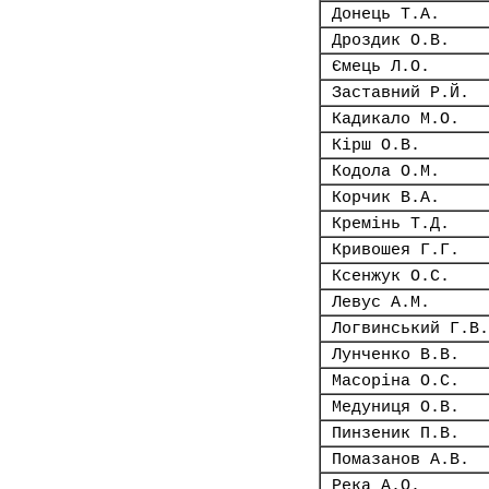
Донець Т.А.
Дроздик О.В.
Ємець Л.О.
Заставний Р.Й.
Кадикало М.О.
Кірш О.В.
Кодола О.М.
Корчик В.А.
Кремінь Т.Д.
Кривошея Г.Г.
Ксенжук О.С.
Левус А.М.
Логвинський Г.В.
Лунченко В.В.
Масоріна О.С.
Медуниця О.В.
Пинзеник П.В.
Помазанов А.В.
Река А.О.