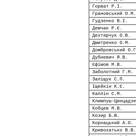
Горват Р.І.
Грановський О.М.
Гудзенко В.І.
Демчак Р.Є.
Дехтярчук О.В.
Дмитренко О.М.
Домбровський О.Г
Дубневич Я.В.
Єфімов М.В.
Заболотний Г.М.
Заліщук С.П.
Іщейкін К.Є.
Каплін С.М.
Климпуш-Цинцадзе
Кобцев М.В.
Козир Б.Ю.
Корнацький А.О.
Кривохатько В.В.