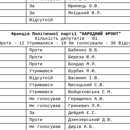
За
Юринець О.В.
За
Яніцький В.П.
Відсутній
Фракція Політичної партії "НАРОДНИЙ ФРОНТ"
Кількість депутатів - 81
Проти - 12 Утрималися - 19 Не голосували - 36 Відс
Проти
Бабенко В.Б.
Проти
Береза Ю.М.
Проти
Бондар М.Л.
Утримався
Бурбак М.Ю.
Відсутній
Васюник І.В.
Утримався
Висоцький С.В.
Утримався
Войцеховська С.М.
Не голосував
Геращенко А.Ю.
Не голосував
Гриневич Л.М.
За
Дейдей Є.С.
Проти
Дзензерський Д.В.
Не голосував
Дирів А.Б.