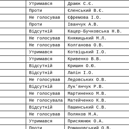
Утримався
Драюк С.Є.
Проти
Єленський В.Є.
Не голосував
Єфремова І.О.
Проти
Іванчук А.В.
Відсутній
Кацер-Бучковська Н.В.
Не голосував
Княжицький М.Л.
Не голосував
Колганова О.В.
Утримався
Котвіцький І.О.
Утримався
Кривенко В.В.
Відсутній
Кришин О.Ю.
Відсутній
Лапін І.О.
Не голосував
Ледовських О.В.
Відсутній
Лук’янчук Р.В.
Не голосував
Мартиненко М.В.
Не голосувала
Матейченко К.В.
Відсутній
Пашинський С.В.
Не голосував
Поляков М.А.
Утримався
Присяжнюк О.А.
Проти
Романовський О.В.