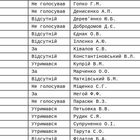
Не голосував
Гопко Г.М.
Не голосував
Денисенко А.П.
Відсутній
Дерев’янко Ю.Б.
Не голосував
Добродомов Д.Є.
Відсутній
Єднак О.В.
Відсутній
Іллєнко А.Ю.
За
Ківалов С.В.
Відсутній
Константіновський В.Л.
Утримався
Купрій В.М.
За
Марченко О.О.
Відсутній
Матківський Б.М.
Не голосував
Міщенко С.Г.
За
Негой Ф.Ф.
Не голосував
Парасюк В.З.
Утримався
Петьовка В.В.
Утримався
Рудик С.Я.
Утримався
Супруненко О.І.
Утримався
Тарута С.О.
Відсутній
Філатов Б.А.