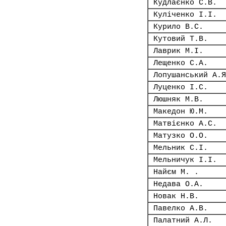
Кудлаєнко С.В.
Куліченко І.І.
Курило В.С.
Кутовий Т.В.
Лаврик М.І.
Лещенко С.А.
Лопушанський А.Я
Луценко І.С.
Люшняк М.В.
Македон Ю.М.
Матвієнко А.С.
Матузко О.О.
Мельник С.І.
Мельничук І.І.
Найєм М. .
Недава О.А.
Новак Н.В.
Павелко А.В.
Палатний А.Л.