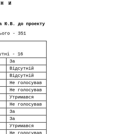
ЇНИ
а Ю.В. до проекту
ього - 351
утні - 16
За
Відсутній
Відсутній
Не голосував
Не голосував
Утримався
Не голосував
За
За
Утримався
Не голосував