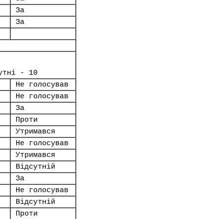
За
За
утні - 10
Не голосував
Не голосував
За
Проти
Утримався
Не голосував
Утримався
Відсутній
За
Не голосував
Відсутній
Проти