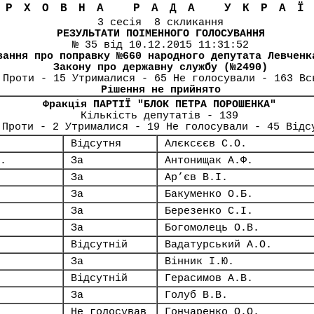
ЕРХОВНА РАДА УКРА
3 сесія 8 скликання
РЕЗУЛЬТАТИ ПОІМЕННОГО ГОЛОСУВАННЯ
№ 35 від 10.12.2015 11:31:52
вання про поправку №660 народного депутата Левченк
Закону про державну службу (№2490)
 Проти - 15 Утрималися - 65 Не голосували - 163 Вс
Рішення не прийнято
Фракція ПАРТІЇ "БЛОК ПЕТРА ПОРОШЕНКА"
Кількість депутатів - 139
 Проти - 2 Утрималися - 19 Не голосували - 45 Відс
Відсутня
Алєксєєв С.О.
.
За
Антонищак А.Ф.
За
Ар’єв В.І.
За
Бакуменко О.Б.
За
Березенко С.І.
За
Богомолець О.В.
Відсутній
Вадатурський А.О.
За
Вінник І.Ю.
Відсутній
Герасимов А.В.
За
Голуб В.В.
Не голосував
Гончаренко О.О.