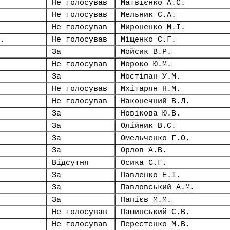
Не голосував
Матвієнко А.С.
Не голосував
Мельник С.А.
Не голосував
Мироненко М.І.
.
Не голосував
Міщенко С.Г.
За
Мойсик В.Р.
Не голосував
Мороко Ю.М.
За
Мостіпан У.М.
Не голосував
Мхітарян Н.М.
Не голосував
Наконечний В.Л.
За
Новікова Ю.В.
За
Олійник В.С.
За
Омельченко Г.О.
За
Орлов А.В.
Відсутня
Осика С.Г.
За
Павленко Е.І.
За
Павловський А.М.
За
Папієв М.М.
Не голосував
Пашинський С.В.
Не голосував
Перестенко М.В.