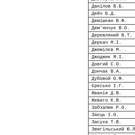
Данілов В.Б.
Дейч Б.Д.
Демішкан В.Ф.
Дем’янчук В.О.
Деревляний В.Т.
Деркач М.І.
Джемілєв М. .
Джоджик Я.І.
Довгий С.О.
Дончак В.А.
Дубовой О.Ф.
Єресько І.Г.
Жванія Д.В.
Жеваго К.В.
Забзалюк Р.О.
Заєць І.О.
Засуха Т.В.
Звягільський Ю.Л