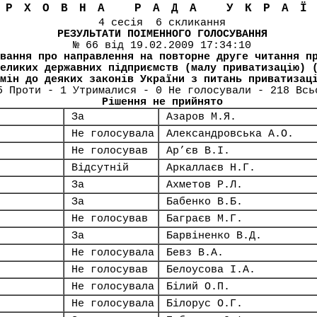
ЕРХОВНА РАДА УКРА
4 сесія 6 скликання
РЕЗУЛЬТАТИ ПОІМЕННОГО ГОЛОСУВАННЯ
№ 66 від 19.02.2009 17:34:10
вання про направлення на повторне друге читання п
еликих державних підприємств (малу приватизацію) 
мін до деяких законів України з питань приватизац
5 Проти - 1 Утрималися - 0 Не голосували - 218 Всь
Рішення не прийнято
За
Азаров М.Я.
Не голосувала
Александровська А.О.
Не голосував
Ар’єв В.І.
Відсутній
Аркаллаєв Н.Г.
За
Ахметов Р.Л.
За
Бабенко В.Б.
Не голосував
Баграєв М.Г.
За
Барвіненко В.Д.
Не голосувала
Бевз В.А.
Не голосував
Белоусова І.А.
Не голосувала
Білий О.П.
Не голосувала
Білорус О.Г.