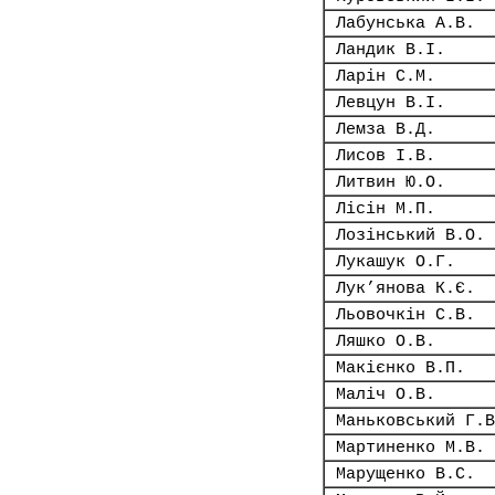
Лабунська А.В.
Ландик В.І.
Ларін С.М.
Левцун В.І.
Лемза В.Д.
Лисов І.В.
Литвин Ю.О.
Лісін М.П.
Лозінський В.О.
Лукашук О.Г.
Лук’янова К.Є.
Льовочкін С.В.
Ляшко О.В.
Макієнко В.П.
Маліч О.В.
Маньковський Г.В
Мартиненко М.В.
Марущенко В.С.