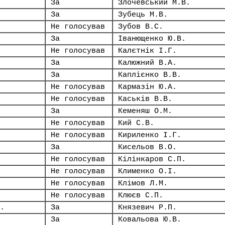
За
Злочевський М.В.
За
Зубець М.В.
Не голосував
Зубов В.С.
За
Іванющенко Ю.В.
Не голосував
Калєтнік І.Г.
За
Калюжний В.А.
За
Каплієнко В.В.
Не голосував
Кармазін Ю.А.
Не голосував
Каськів В.В.
За
Кеменяш О.М.
Не голосував
Кий С.В.
Не голосував
Кириленко І.Г.
За
Кисельов В.О.
Не голосував
Кілінкаров С.П.
Не голосував
Клименко О.І.
Не голосував
Клімов Л.М.
Не голосував
Клюєв С.П.
.
За
Князевич Р.П.
За
Ковальова Ю.В.