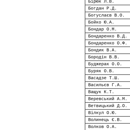
Бірюк Л.В.
Богдан Р.Д.
Богуслаєв В.О.
Бойко Ю.А.
Бондар О.М.
Бондаренко В.Д.
Бондаренко О.Ф.
Бондик В.А.
Бородін В.В.
Буджерак О.О.
Буряк О.В.
Васадзе Т.Ш.
Васильєв Г.А.
Ващук К.Т.
Веревський А.М.
Ветвицький Д.О.
Вілкул О.Ю.
Волинець Є.В.
Волков О.А.