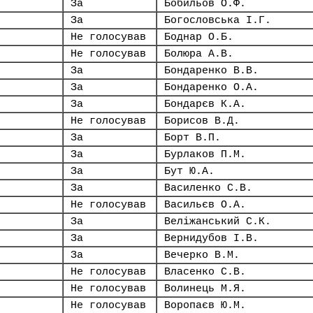
За
Бобильов О.Ф.
За
Богословська І.Г.
Не голосував
Боднар О.Б.
Не голосував
Болюра А.В.
За
Бондаренко В.В.
За
Бондаренко О.А.
За
Бондарєв К.А.
Не голосував
Борисов В.Д.
За
Борт В.П.
За
Бурлаков П.М.
За
Бут Ю.А.
За
Василенко С.В.
Не голосував
Васильєв О.А.
За
Веліжанський С.К.
За
Вернидубов І.В.
За
Вечерко В.М.
Не голосував
Власенко С.В.
Не голосував
Волинець М.Я.
Не голосував
Воропаєв Ю.М.