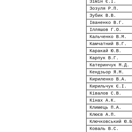
Зімін Є.І.
Зозуля Р.П.
Зубик В.В.
Іваненко В.Г.
Ілляшов Г.О.
Кальченко В.М.
Камчатний В.Г.
Каракай Ю.В.
Карпук В.Г.
Катеринчук М.Д.
Кендзьор Я.М.
Кириленко В.А.
Кирильчук Є.І.
Ківалов С.В.
Кінах А.К.
Климець П.А.
Клюєв А.П.
Ключковський Ю.Б
Коваль В.С.