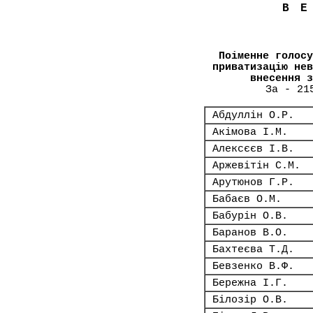
В
Поіменне голосу
приватизацію нев
внесення з
За - 21
Абдуллін О.Р.
Акімова І.М.
Алексєєв І.В.
Аржевітін С.М.
Арутюнов Г.Р.
Бабаєв О.М.
Бабурін О.В.
Баранов В.О.
Бахтеєва Т.Д.
Бевзенко В.Ф.
Бережна І.Г.
Білозір О.В.