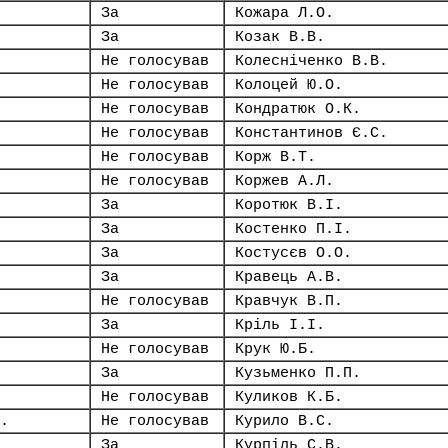
За
Кожара Л.О.
За
Козак В.В.
Не голосував
Колесніченко В.В.
Не голосував
Колоцей Ю.О.
Не голосував
Кондратюк О.К.
Не голосував
Константинов Є.С.
Не голосував
Корж В.Т.
Не голосував
Коржев А.Л.
За
Коротюк В.І.
За
Костенко П.І.
За
Костусєв О.О.
За
Кравець А.В.
Не голосував
Кравчук В.П.
За
Кріль І.І.
Не голосував
Крук Ю.Б.
За
Кузьменко П.П.
Не голосував
Куликов К.Б.
.
Не голосував
Курило В.С.
За
Курпіль С.В.