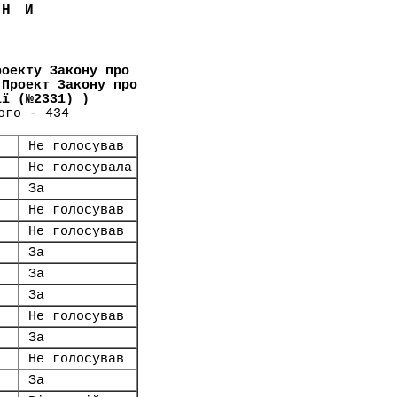
ЇНИ
роекту Закону про
(Проект Закону про
ії (№2331) )
ого - 434
Не голосував
Не голосувала
За
Не голосував
Не голосував
За
За
За
Не голосував
За
Не голосував
За