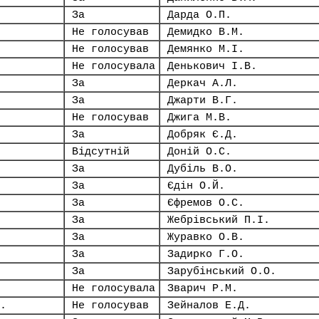
За
Дарда О.П.
Не голосував
Демидко В.М.
Не голосував
Демянко М.І.
Не голосувала
Денькович І.В.
За
Деркач А.Л.
За
Джарти В.Г.
Не голосував
Джига М.В.
За
Добряк Є.Д.
Відсутній
Доній О.С.
За
Дубіль В.О.
За
Єдін О.Й.
За
Єфремов О.С.
За
Жебрівський П.І.
За
Журавко О.В.
За
Задирко Г.О.
За
Зарубінський О.О.
Не голосувала
Зварич Р.М.
.
Не голосував
Зейналов Е.Д.