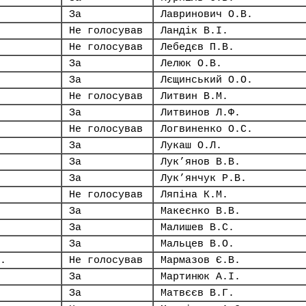
За
Лавринович О.В.
Не голосував
Ландік В.І.
Не голосував
Лебедєв П.В.
За
Лелюк О.В.
За
Лєщинський О.О.
Не голосував
Литвин В.М.
За
Литвинов Л.Ф.
Не голосував
Логвиненко О.С.
За
Лукаш О.Л.
За
Лук’янов В.В.
За
Лук’янчук Р.В.
Не голосував
Ляпіна К.М.
За
Макеєнко В.В.
За
Малишев В.С.
За
Мальцев В.О.
.
Не голосував
Мармазов Є.В.
За
Мартинюк А.І.
За
Матвєєв В.Г.