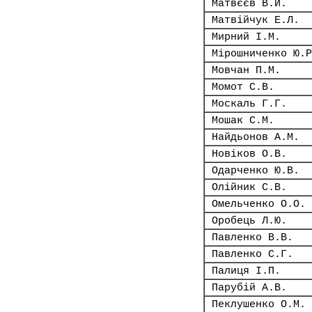
Матвєєв В.Й.
Матвійчук Е.Л.
Мирний І.М.
Мірошниченко Ю.Р
Мовчан П.М.
Момот С.В.
Москаль Г.Г.
Мошак С.М.
Найдьонов А.М.
Новіков О.В.
Одарченко Ю.В.
Олійник С.В.
Омельченко О.О.
Оробець Л.Ю.
Павленко В.В.
Павленко С.Г.
Палиця І.П.
Парубій А.В.
Пеклушенко О.М.