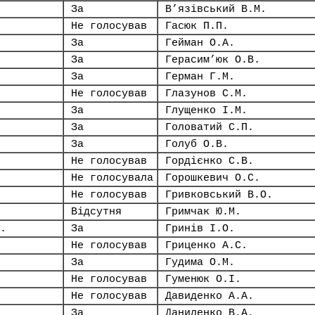
За
В’язівський В.М.
Не голосував
Гасюк П.П.
За
Гейман О.А.
За
Герасим’юк О.В.
За
Герман Г.М.
Не голосував
Глазунов С.М.
За
Глущенко І.М.
За
Головатий С.П.
За
Голуб О.В.
Не голосував
Гордієнко С.В.
Не голосувала
Горошкевич О.С.
Не голосував
Гривковський В.О.
Відсутня
Гримчак Ю.М.
.
За
Гринів І.О.
Не голосував
Гриценко А.С.
За
Гудима О.М.
Не голосував
Гуменюк О.І.
Не голосував
Давиденко А.А.
За
Даниленко В.А.