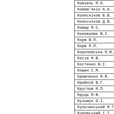
Ковзель М.О.
Кожем’якін А.А.
Колесніков Б.В.
Колєсніков Д.В.
Комар М.С.
Коновалюк В.І.
Корж В.П.
Корж П.П.
Королевська Н.Ю.
Косів М.В.
Костенко Ю.І.
Кошин С.М.
Кравченко М.В.
Крайній В.Г.
Круглов М.П.
Круць М.Ф.
Кузьмук О.І.
Кульчинський М.Г
Куровський І.І.