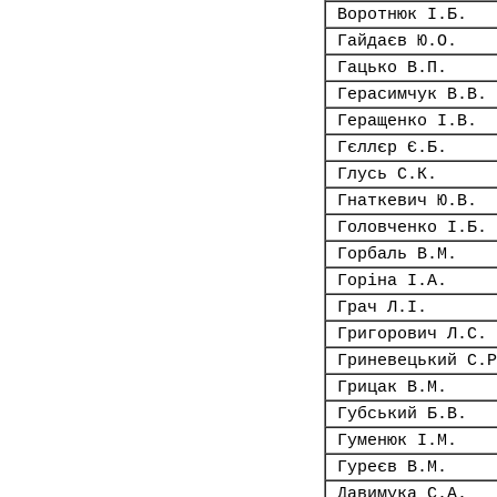
Воротнюк І.Б.
Гайдаєв Ю.О.
Гацько В.П.
Герасимчук В.В.
Геращенко І.В.
Гєллєр Є.Б.
Глусь С.К.
Гнаткевич Ю.В.
Головченко І.Б.
Горбаль В.М.
Горіна І.А.
Грач Л.І.
Григорович Л.С.
Гриневецький С.Р
Грицак В.М.
Губський Б.В.
Гуменюк І.М.
Гуреєв В.М.
Давимука С.А.