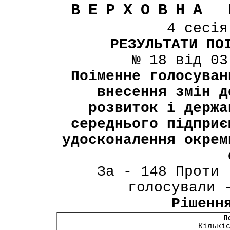
ВЕРХОВНА 
4 сесі
РЕЗУЛЬТАТИ ПО
№ 18 від 03
Поіменне голосуван
внесення змін д
розвиток і держа
середнього підприє
удосконалення окрем
За - 148 Проти 
голосували 
Рішенн
П
Кількі