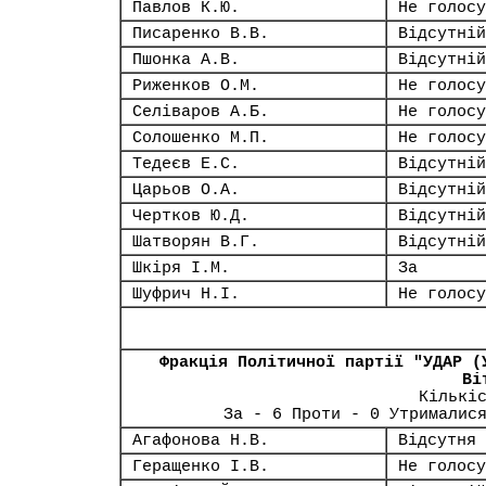
Павлов К.Ю.
Не голосу
Писаренко В.В.
Відсутній
Пшонка А.В.
Відсутній
Риженков О.М.
Не голосу
Селіваров А.Б.
Не голосу
Солошенко М.П.
Не голосу
Тедеєв Е.С.
Відсутній
Царьов О.А.
Відсутній
Чертков Ю.Д.
Відсутній
Шатворян В.Г.
Відсутній
Шкіря І.М.
За
Шуфрич Н.І.
Не голосу
Фракція Політичної партії "УДАР (
Ві
Кількі
За - 6 Проти - 0 Утрималис
Агафонова Н.В.
Відсутня
Геращенко І.В.
Не голосу