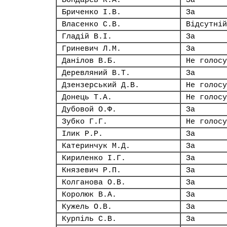
Бондарєв К.А.
За
Бриченко І.В.
За
Власенко С.В.
Відсутній
Гладій В.І.
За
Гриневич Л.М.
За
Данілов В.Б.
Не голосу
Деревляний В.Т.
За
Дзензерський Д.В.
Не голосу
Донець Т.А.
Не голосу
Дубовой О.Ф.
За
Зубко Г.Г.
Не голосу
Ілик Р.Р.
За
Катеринчук М.Д.
За
Кириленко І.Г.
За
Князевич Р.П.
За
Колганова О.В.
За
Королюк В.А.
За
Кужель О.В.
За
Курпіль С.В.
За