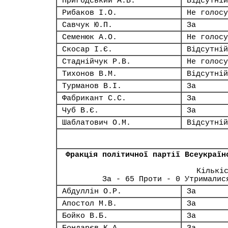
Пригодський А.В.
Відсутній
Рибаков І.О.
Не голосу
Савчук Ю.П.
За
Семенюк А.О.
Не голосу
Скосар І.Є.
Відсутній
Стаднійчук Р.В.
Не голосу
Тихонов В.М.
Відсутній
Турманов В.І.
За
Фабрикант С.С.
За
Чуб В.Є.
За
Шаблатович О.М.
Відсутній
Фракція політичної партії Всеукраїн
Кількі
За - 65 Проти - 0 Утрималис
Абдуллін О.Р.
За
Апостол М.В.
За
Бойко В.Б.
За