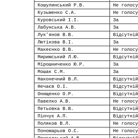
Кошулинський Р.В.
Не голосу
Кузьменко С.А.
Не голосу
Куровський І.І.
За
Лабунська А.В.
За
Лук’янов В.В.
Відсутній
Лютікова В.І.
За
Макеєнко В.В.
Не голосу
Миримський Л.Ю.
Відсутній
Мірошниченко Ю.Р.
За
Мошак С.М.
За
Наконечний В.Л.
Відсутній
Нечаєв О.І.
Відсутній
Онищенко О.Р.
Відсутній
Павелко А.В.
Не голосу
Петьовка В.В.
Відсутній
Пінчук А.П.
Відсутній
Поляков В.Л.
Не голосу
Пономарьов О.С.
Не голосу