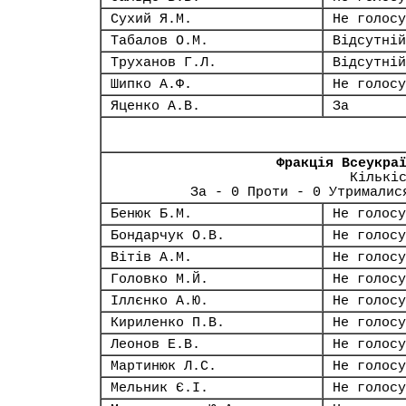
Сухий Я.М.
Не голосу
Табалов О.М.
Відсутній
Труханов Г.Л.
Відсутній
Шипко А.Ф.
Не голосу
Яценко А.В.
За
Фракція Всеукра
Кількі
За - 0 Проти - 0 Утрималис
Бенюк Б.М.
Не голосу
Бондарчук О.В.
Не голосу
Вітів А.М.
Не голосу
Головко М.Й.
Не голосу
Іллєнко А.Ю.
Не голосу
Кириленко П.В.
Не голосу
Леонов Е.В.
Не голосу
Мартинюк Л.С.
Не голосу
Мельник Є.І.
Не голосу