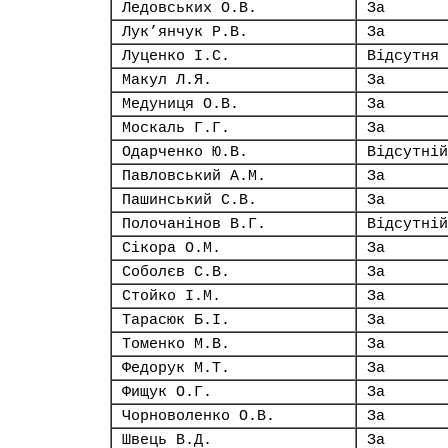
Ледовських О.В.
За
Лук’янчук Р.В.
За
Луценко І.С.
Відсутня
Макул Л.Я.
За
Медуниця О.В.
За
Москаль Г.Г.
За
Одарченко Ю.В.
Відсутній
Павловський А.М.
За
Пашинський С.В.
За
Полочанінов В.Г.
Відсутній
Сікора О.М.
За
Соболєв С.В.
За
Стойко І.М.
За
Тарасюк Б.І.
За
Томенко М.В.
За
Федорук М.Т.
За
Фищук О.Г.
За
Чорноволенко О.В.
За
Швець В.Д.
За