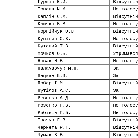
Гурвіц Е.Й.
Відсутній
Іонова М.М.
Не голосу
Каплін С.М.
Відсутній
Кличко В.В.
Не голосу
Корнійчук О.О.
Відсутній
Куніцин С.В.
Не голосу
Кутовий Т.В.
Відсутній
Мочков О.Б.
Утримався
Новак Н.В.
Не голосу
Паламарчук М.П.
За
Пацкан В.В.
За
Побер І.М.
Відсутній
Путілов А.С.
За
Ревенко А.Д.
Не голосу
Розенко П.В.
Не голосу
Рябікін П.Б.
Не голосу
Ткачук Г.В.
Відсутній
Чернега Р.Т.
Відсутній
Чумак В.В.
Відсутній