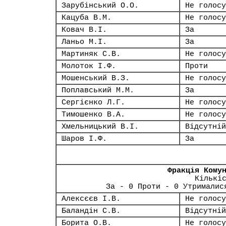
Зарубінський О.О.
Не голосу
Кацуба В.М.
Не голосу
Ковач В.І.
За
Ланьо М.І.
За
Мартиняк С.В.
Не голосу
Молоток І.Ф.
Проти
Мошенський В.З.
Не голосу
Поплавський М.М.
За
Сергієнко Л.Г.
Не голосу
Тимошенко В.А.
Не голосу
Хмельницький В.І.
Відсутній
Шаров І.Ф.
За
Фракція Кому
Кількі
За - 0 Проти - 0 Утрималис
Алексєєв І.В.
Не голосу
Баландін С.В.
Відсутній
Борита О.В.
Не голосу