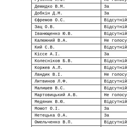
Демидко В.М.
За
Добкін Д.М.
За
Єфремов О.С.
Відсутній
Зац О.В.
Відсутній
Іванющенко Ю.В.
Відсутній
Калюжний В.А.
Не голосу
Кий С.В.
Відсутній
Кіссе А.І.
За
Колесніков Б.В.
Відсутній
Коржев А.Л.
Відсутній
Ландик В.І.
Не голосу
Литвинов Л.Ф.
Відсутній
Малишев В.С.
Відсутній
Мартовицький А.В.
Не голосу
Медяник В.Ю.
Відсутній
Момот О.І.
За
Нетецька О.А.
За
Омельченко В.П.
Відсутній