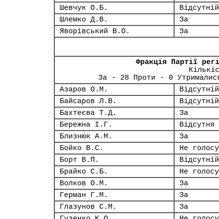
Шевчук О.Б.
Відсутній
Шлемко Д.В.
За
Яворівський В.О.
За
Фракція Партії рег
Кількі
За - 28 Проти - 0 Утрималис
Азаров О.М.
Відсутній
Байсаров Л.В.
Відсутній
Бахтеєва Т.Д.
За
Бережна І.Г.
Відсутня
Близнюк А.М.
За
Бойко В.С.
Не голосу
Борт В.П.
Відсутній
Брайко С.Б.
Не голосу
Волков О.М.
За
Герман Г.М.
За
Глазунов С.М.
За
Гузенко К.О.
Не голосу