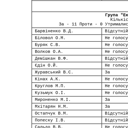
Група "Е
Кількі
За - 11 Проти - 0 Утримали
Барвіненко В.Д.
Відсутній
Біловол О.М.
Не голосу
Буряк С.В.
Не голосу
Волков О.А.
Не голосу
Демішкан В.Ф.
Відсутній
Єдін О.Й.
Не голосу
Журавський В.С.
За
Кінах А.К.
Не голосу
Круглов М.П.
Не голосу
Кузьмук О.І.
Не голосу
Мироненко М.І.
За
Мхітарян Н.М.
За
Остапчук В.М.
Відсутній
Попеску І.В.
Відсутній
Сальдо В.В.
Не голосу