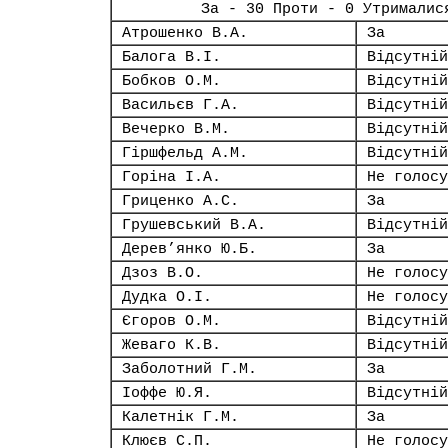
За - 30 Проти - 0 Утрималис
Атрошенко В.А.
За
Балога В.І.
Відсутній
Бобков О.М.
Відсутній
Васильєв Г.А.
Відсутній
Вечерко В.М.
Відсутній
Гіршфельд А.М.
Відсутній
Горіна І.А.
Не голосу
Гриценко А.С.
За
Грушевський В.А.
Відсутній
Дерев’янко Ю.Б.
За
Дзоз В.О.
Не голосу
Дудка О.І.
Не голосу
Єгоров О.М.
Відсутній
Жеваго К.В.
Відсутній
Заболотний Г.М.
За
Іоффе Ю.Я.
Відсутній
Калетнік Г.М.
За
Клюєв С.П.
Не голосу