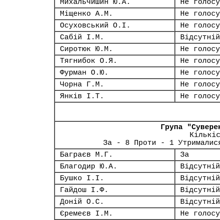
Михальчишин Ю.А.
Не голосу
Міщенко А.М.
Не голосу
Осуховський О.І.
Не голосу
Сабій І.М.
Відсутній
Сиротюк Ю.М.
Не голосу
Тягнибок О.Я.
Не голосу
Фурман О.Ю.
Не голосу
Чорна Г.М.
Не голосу
Янків І.Т.
Не голосу
Група "Сувере
Кількі
За - 8 Проти - 1 Утрималис
Баграєв М.Г.
За
Благодир Ю.А.
Відсутній
Бушко І.І.
Відсутній
Гайдош І.Ф.
Відсутній
Доній О.С.
Відсутній
Єремеєв І.М.
Не голосу