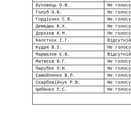
Буховець О.Ю.
Не голосу
Голуб О.В.
Не голосу
Гордієнко С.В.
Не голосу
Демедюк В.Х.
Не голосу
Дорохов А.М.
Не голосу
Калєтнік І.Г.
Відсутній
Кудря В.І.
Не голосу
Мармазов Є.В.
Відсутній
Матвєєв В.Г.
Не голосу
Парубок О.Н.
Не голосу
Самойленко В.П.
Не голосу
Скарбовійчук Р.В.
Не голосу
Цибенко П.С.
Не голосу