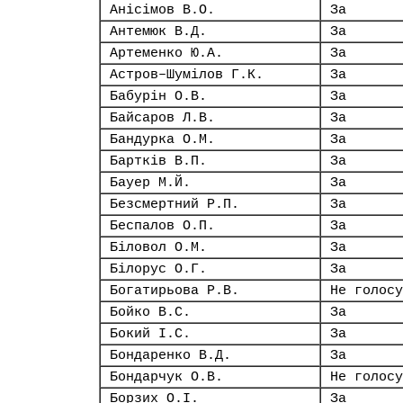
Анісімов В.О.
За
Антемюк В.Д.
За
Артеменко Ю.А.
За
Астров–Шумілов Г.К.
За
Бабурін О.В.
За
Байсаров Л.В.
За
Бандурка О.М.
За
Бартків В.П.
За
Бауер М.Й.
За
Безсмертний Р.П.
За
Беспалов О.П.
За
Біловол О.М.
За
Білорус О.Г.
За
Богатирьова Р.В.
Не голосу
Бойко В.С.
За
Бокий І.С.
За
Бондаренко В.Д.
За
Бондарчук О.В.
Не голосу
Борзих О.І.
За