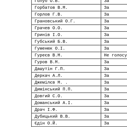
Голуб О.В.
За
Горбатов В.М.
За
Горлов Г.В.
За
Грановський О.Г.
За
Грачев О.О.
За
Гринів І.О.
За
Губський Б.В.
За
Гуменюк О.І.
За
Гуреєв В.М.
Не голосу
Гуров В.М.
За
Дашутін Г.П.
За
Деркач А.Л.
За
Джемілєв М. .
За
Димінський П.П.
За
Довгий С.О.
За
Доманський А.І.
За
Драч І.Ф.
За
Дубицький В.В.
За
Єдін О.Й.
За