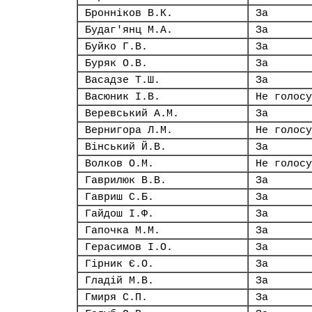
Бронніков В.К.
За
Будаг'янц М.А.
За
Буйко Г.В.
За
Буряк О.В.
За
Васадзе Т.Ш.
За
Васюник І.В.
Не голосу
Веревський А.М.
За
Вернигора Л.М.
Не голосу
Вінський Й.В.
За
Волков О.М.
Не голосу
Гаврилюк В.В.
За
Гавриш С.Б.
За
Гайдош І.Ф.
За
Гапочка М.М.
За
Герасимов І.О.
За
Гірник Є.О.
За
Гладій М.В.
За
Гмиря С.П.
За