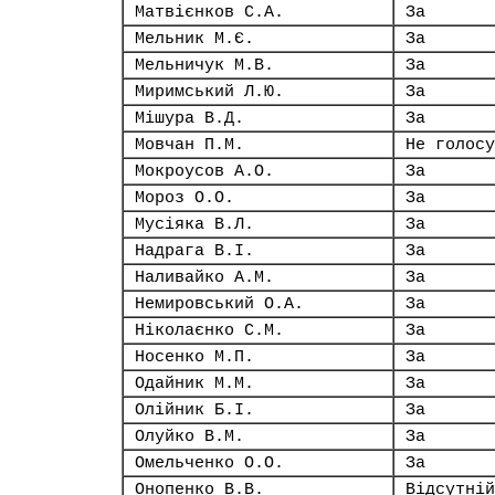
Матвієнков С.А.
За
Мельник М.Є.
За
Мельничук М.В.
За
Миримський Л.Ю.
За
Мішура В.Д.
За
Мовчан П.М.
Не голосу
Мокроусов А.О.
За
Мороз О.О.
За
Мусіяка В.Л.
За
Надрага В.І.
За
Наливайко А.М.
За
Немировський О.А.
За
Ніколаєнко С.М.
За
Носенко М.П.
За
Одайник М.М.
За
Олійник Б.І.
За
Олуйко В.М.
За
Омельченко О.О.
За
Онопенко В.В.
Відсутній