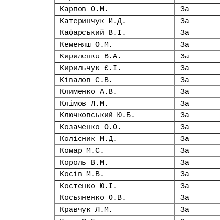
Карпов О.М.
За
Катеринчук М.Д.
За
Кафарський В.І.
За
Кеменяш О.М.
За
Кириленко В.А.
За
Кирильчук Є.І.
За
Ківалов С.В.
За
Клименко А.В.
За
Клімов Л.М.
За
Ключковський Ю.Б.
За
Козаченко О.О.
За
Колісник М.Д.
За
Комар М.С.
За
Король В.М.
За
Косів М.В.
За
Костенко Ю.І.
За
Косьяненко О.В.
За
Кравчук Л.М.
За