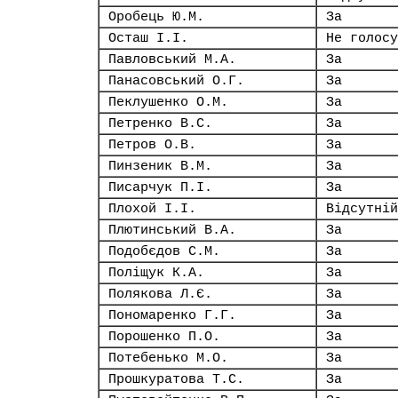
Оробець Ю.М.
За
Осташ І.І.
Не голосу
Павловський М.А.
За
Панасовський О.Г.
За
Пеклушенко О.М.
За
Петренко В.С.
За
Петров О.В.
За
Пинзеник В.М.
За
Писарчук П.І.
За
Плохой І.І.
Відсутній
Плютинський В.А.
За
Подобєдов С.М.
За
Поліщук К.А.
За
Полякова Л.Є.
За
Пономаренко Г.Г.
За
Порошенко П.О.
За
Потебенько М.О.
За
Прошкуратова Т.С.
За