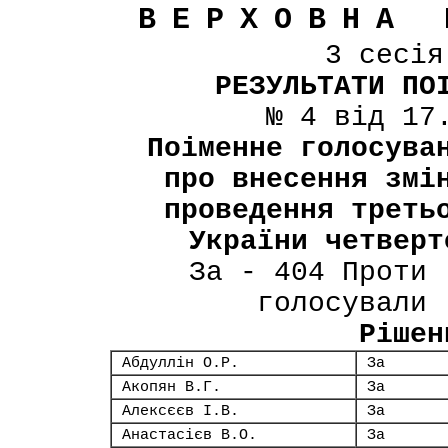
ВЕРХОВНА 
3 сесі
РЕЗУЛЬТАТИ ПО
№ 4 від 17
Поіменне голосува
про внесення змі
проведення треть
України четверт
За - 404 Проти 
голосували 
Рішен
Абдуллін О.Р.
За
Акопян В.Г.
За
Алексєєв І.В.
За
Анастасієв В.О.
За