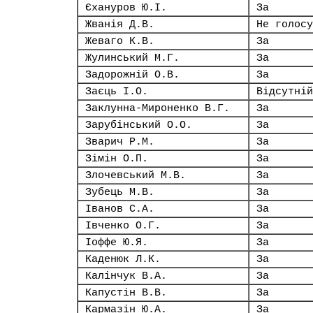
Єхануров Ю.І.
За
Жванія Д.В.
Не голосу
Жеваго К.В.
За
Жулинський М.Г.
За
Задорожній О.В.
За
Заєць І.О.
Відсутній
Заклунна-Мироненко В.Г.
За
Зарубінський О.О.
За
Зварич Р.М.
За
Зімін О.П.
За
Злочевський М.В.
За
Зубець М.В.
За
Іванов С.А.
За
Івченко О.Г.
За
Іоффе Ю.Я.
За
Каденюк Л.К.
За
Калінчук В.А.
За
Капустін В.В.
За
Кармазін Ю.А.
За