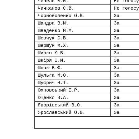
Чечель М.Й.
Не голосу
Чичканов С.В.
Не голосу
Чорноволенко О.В.
За
Шандра В.М.
За
Шведенко М.М.
За
Шевчук С.В.
За
Шершун М.Х.
За
Ширко Ю.В.
За
Шкіря І.М.
За
Шпак В.Ф.
За
Шульга М.О.
За
Шуфрич Н.І.
За
Юхновський І.Р.
За
Ющенко В.А.
За
Яворівський В.О.
За
Ярославський О.В.
За