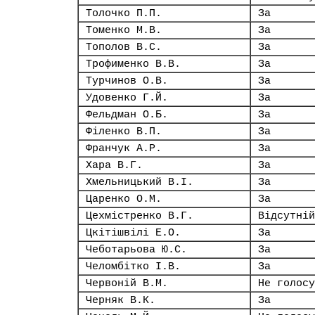
Толочко П.П.
За
Томенко М.В.
За
Тополов В.С.
За
Трофименко В.В.
За
Турчинов О.В.
За
Удовенко Г.Й.
За
Фельдман О.Б.
За
Філенко В.П.
За
Франчук А.Р.
За
Хара В.Г.
За
Хмельницький В.І.
За
Царенко О.М.
За
Цехмістренко В.Г.
Відсутній
Цкітішвілі Е.О.
За
Чеботарьова Ю.С.
За
Челомбітко І.В.
За
Червоній В.М.
Не голосу
Черняк В.К.
За