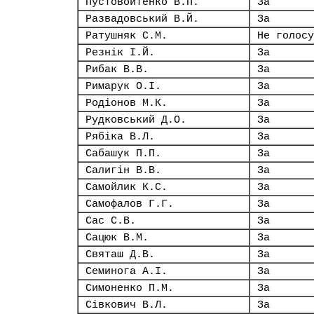
Пустовойтенко В.П.
За
Развадовський В.Й.
За
Ратушняк С.М.
Не голосу
Резнік І.Й.
За
Рибак В.В.
За
Римарук О.І.
За
Родіонов М.К.
За
Рудковський Д.О.
За
Рябіка В.Л.
За
Сабашук П.П.
За
Салигін В.В.
За
Самойлик К.С.
За
Самофалов Г.Г.
За
Сас С.В.
За
Сацюк В.М.
За
Святаш Д.В.
За
Семинога А.І.
За
Симоненко П.М.
За
Сівкович В.Л.
За