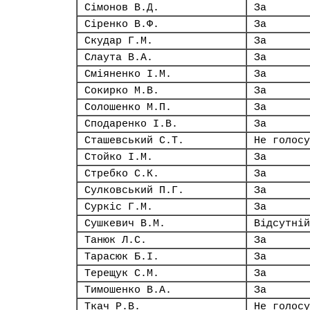
Сімонов В.Д.
За
Сіренко В.Ф.
За
Скудар Г.М.
За
Слаута В.А.
За
Сміяненко І.М.
За
Сокирко М.В.
За
Солошенко М.П.
За
Сподаренко І.В.
За
Сташевський С.Т.
Не голосу
Стойко І.М.
За
Стребко С.К.
За
Сулковський П.Г.
За
Суркіс Г.М.
За
Сушкевич В.М.
Відсутній
Танюк Л.С.
За
Тарасюк Б.І.
За
Терещук С.М.
За
Тимошенко В.А.
За
Ткач Р.В.
Не голосу