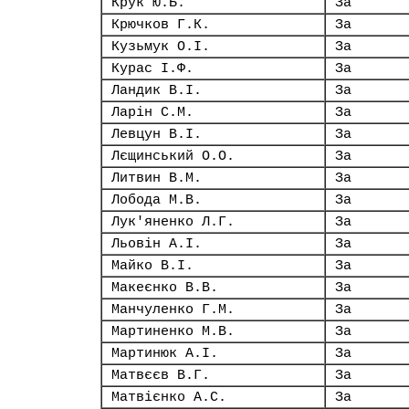
Крук Ю.Б.
За
Крючков Г.К.
За
Кузьмук О.І.
За
Курас І.Ф.
За
Ландик В.І.
За
Ларін С.М.
За
Левцун В.І.
За
Лєщинський О.О.
За
Литвин В.М.
За
Лобода М.В.
За
Лук'яненко Л.Г.
За
Льовін А.І.
За
Майко В.І.
За
Макеєнко В.В.
За
Манчуленко Г.М.
За
Мартиненко М.В.
За
Мартинюк А.І.
За
Матвєєв В.Г.
За
Матвієнко А.С.
За