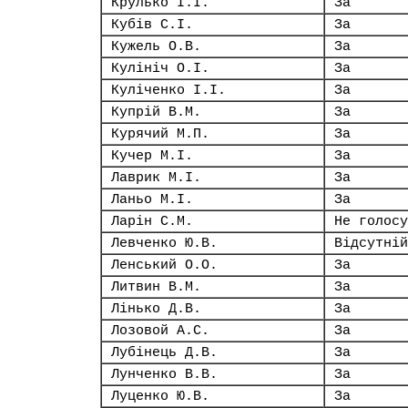
Крулько І.І.
За
Кубів С.І.
За
Кужель О.В.
За
Кулініч О.І.
За
Куліченко І.І.
За
Купрій В.М.
За
Курячий М.П.
За
Кучер М.І.
За
Лаврик М.І.
За
Ланьо М.І.
За
Ларін С.М.
Не голосу
Левченко Ю.В.
Відсутній
Ленський О.О.
За
Литвин В.М.
За
Лінько Д.В.
За
Лозовой А.С.
За
Лубінець Д.В.
За
Лунченко В.В.
За
Луценко Ю.В.
За