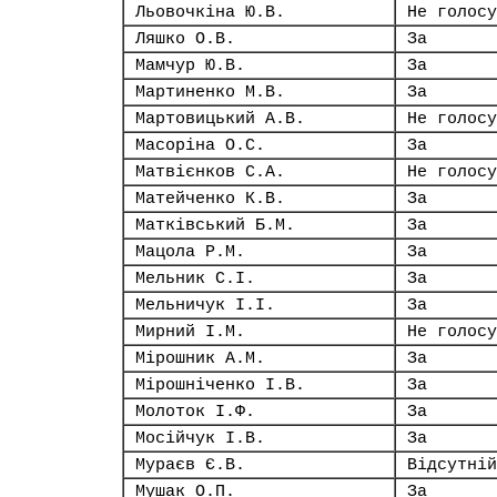
Льовочкіна Ю.В.
Не голосу
Ляшко О.В.
За
Мамчур Ю.В.
За
Мартиненко М.В.
За
Мартовицький А.В.
Не голосу
Масоріна О.С.
За
Матвієнков С.А.
Не голосу
Матейченко К.В.
За
Матківський Б.М.
За
Мацола Р.М.
За
Мельник С.І.
За
Мельничук І.І.
За
Мирний І.М.
Не голосу
Мірошник А.М.
За
Мірошніченко І.В.
За
Молоток І.Ф.
За
Мосійчук І.В.
За
Мураєв Є.В.
Відсутній
Мушак О.П.
За