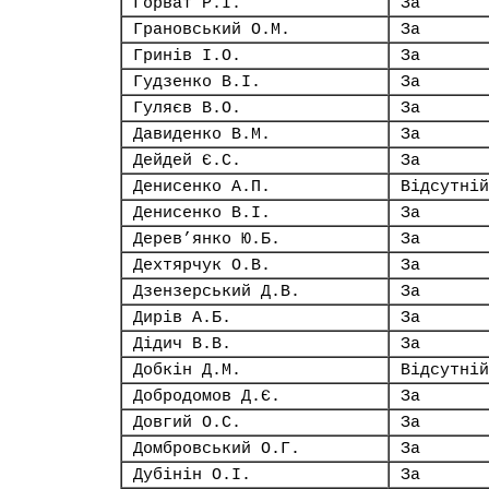
Горват Р.І.
За
Грановський О.М.
За
Гринів І.О.
За
Гудзенко В.І.
За
Гуляєв В.О.
За
Давиденко В.М.
За
Дейдей Є.С.
За
Денисенко А.П.
Відсутній
Денисенко В.І.
За
Дерев’янко Ю.Б.
За
Дехтярчук О.В.
За
Дзензерський Д.В.
За
Дирів А.Б.
За
Дідич В.В.
За
Добкін Д.М.
Відсутній
Добродомов Д.Є.
За
Довгий О.С.
За
Домбровський О.Г.
За
Дубінін О.І.
За