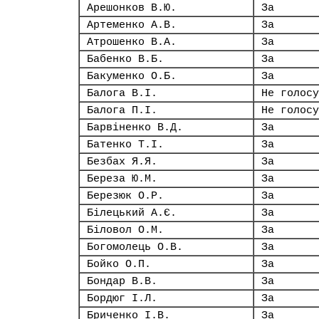
Арешонков В.Ю.
За
Артеменко А.В.
За
Атрошенко В.А.
За
Бабенко В.Б.
За
Бакуменко О.Б.
За
Балога В.І.
Не голосу
Балога П.І.
Не голосу
Барвіненко В.Д.
За
Батенко Т.І.
За
Безбах Я.Я.
За
Береза Ю.М.
За
Березюк О.Р.
За
Білецький А.Є.
За
Біловол О.М.
За
Богомолець О.В.
За
Бойко О.П.
За
Бондар В.В.
За
Бордюг І.Л.
За
Бриченко І.В.
За