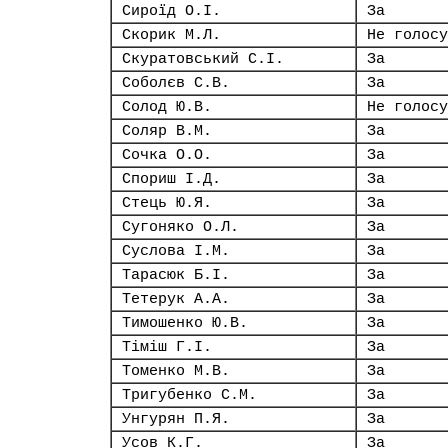
Сироїд О.І.
За
Скорик М.Л.
Не голосу
Скуратовський С.І.
За
Соболєв С.В.
За
Солод Ю.В.
Не голосу
Соляр В.М.
За
Сочка О.О.
За
Спориш І.Д.
За
Стець Ю.Я.
За
Сугоняко О.Л.
За
Суслова І.М.
За
Тарасюк Б.І.
За
Тетерук А.А.
За
Тимошенко Ю.В.
За
Тіміш Г.І.
За
Томенко М.В.
За
Тригубенко С.М.
За
Унгурян П.Я.
За
Усов К.Г.
За