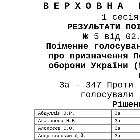
ВЕРХОВНА 
1 сесі
РЕЗУЛЬТАТИ ПО
№ 5 від 02
Поіменне голосува
про призначення П
оборони України (
За - 347 Проти 
голосували 
Рішен
Абдуллін О.Р.
За
Агафонова Н.В.
За
Алєксєєв С.О.
За
Андрієвський Д.Й.
За