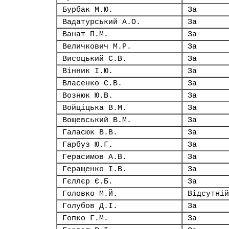
Бурбак М.Ю.
За
Вадатурський А.О.
За
Ванат П.М.
За
Величкович М.Р.
За
Висоцький С.В.
За
Вінник І.Ю.
За
Власенко С.В.
За
Вознюк Ю.В.
За
Войціцька В.М.
За
Вощевський В.М.
За
Галасюк В.В.
За
Гарбуз Ю.Г.
За
Герасимов А.В.
За
Геращенко І.В.
За
Гєллєр Є.Б.
За
Головко М.Й.
Відсутній
Голубов Д.І.
За
Гопко Г.М.
За