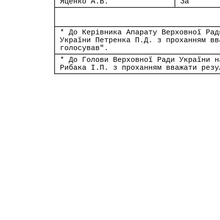
Яценко А.В.
За
* До Керівника Апарату Верховної Рад
України Петренка П.Д. з проханням вв
голосував".
* До Голови Верховної Ради України н
Рибака І.П. з проханням вважати резу