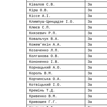
Ківалов С.В.
За
Кірш О.В.
За
Кіссе А.І.
За
Климпуш-Цинцадзе І.О.
За
Клюєв С.П.
За
Князевич Р.П.
За
Ковальчук В.А.
За
Кожем’якін А.А.
За
Козаченко Л.П.
За
Колганова О.В.
За
Кононенко І.В.
За
Корнацький А.О.
За
Король В.М.
За
Корчинська О.А.
За
Котвіцький І.О.
За
Кремінь Т.Д.
За
Кривенко В.М.
За
Кривошея Г.Г.
За