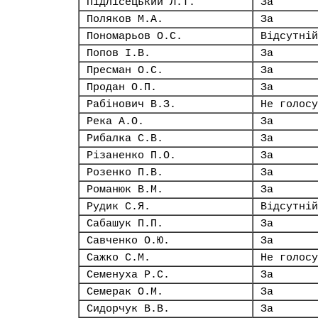
Підлісецький Л.Т.
За
Поляков М.А.
За
Пономарьов О.С.
Відсутній
Попов І.В.
За
Пресман О.С.
За
Продан О.П.
За
Рабінович В.З.
Не голосу
Река А.О.
За
Рибалка С.В.
За
Різаненко П.О.
За
Розенко П.В.
За
Романюк В.М.
За
Рудик С.Я.
Відсутній
Сабашук П.П.
За
Савченко О.Ю.
За
Сажко С.М.
Не голосу
Семенуха Р.С.
За
Семерак О.М.
За
Сидорчук В.В.
За