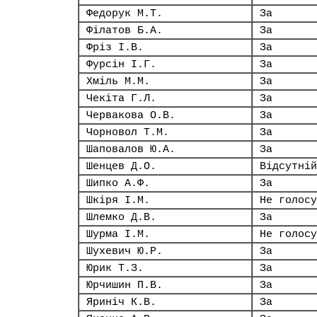
Федорук М.Т.
За
Філатов Б.А.
За
Фріз І.В.
За
Фурсін І.Г.
За
Хміль М.М.
За
Чекіта Г.Л.
За
Червакова О.В.
За
Чорновол Т.М.
За
Шаповалов Ю.А.
За
Шенцев Д.О.
Відсутній
Шипко А.Ф.
За
Шкіря І.М.
Не голосу
Шлемко Д.В.
За
Шурма І.М.
Не голосу
Шухевич Ю.Р.
За
Юрик Т.З.
За
Юрчишин П.В.
За
Яриніч К.В.
За