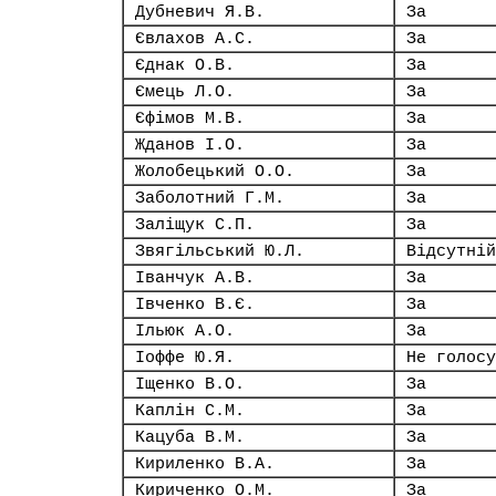
Дубневич Я.В.
За
Євлахов А.С.
За
Єднак О.В.
За
Ємець Л.О.
За
Єфімов М.В.
За
Жданов І.О.
За
Жолобецький О.О.
За
Заболотний Г.М.
За
Заліщук С.П.
За
Звягільський Ю.Л.
Відсутній
Іванчук А.В.
За
Івченко В.Є.
За
Ільюк А.О.
За
Іоффе Ю.Я.
Не голосу
Іщенко В.О.
За
Каплін С.М.
За
Кацуба В.М.
За
Кириленко В.А.
За
Кириченко О.М.
За