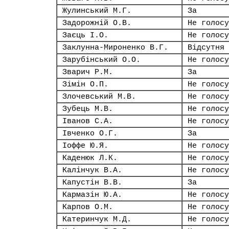
Жулинський М.Г.
За
Задорожній О.В.
Не голосу
Заєць І.О.
Не голосу
Заклунна-Мироненко В.Г.
Відсутня
Зарубінський О.О.
Не голосу
Зварич Р.М.
За
Зімін О.П.
Не голосу
Злочевський М.В.
Не голосу
Зубець М.В.
Не голосу
Іванов С.А.
Не голосу
Івченко О.Г.
За
Іоффе Ю.Я.
Не голосу
Каденюк Л.К.
Не голосу
Калінчук В.А.
Не голосу
Капустін В.В.
За
Кармазін Ю.А.
Не голосу
Карпов О.М.
Не голосу
Катеринчук М.Д.
Не голосу