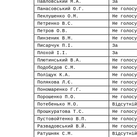
Павловський М.А.
За
Панасовський О.Г.
Не голосу
Пеклушенко О.М.
Не голосу
Петренко В.С.
Не голосу
Петров О.В.
Не голосу
Пинзеник В.М.
Не голосу
Писарчук П.І.
За
Плохой І.І.
За
Плютинський В.А.
Не голосу
Подобєдов С.М.
Не голосу
Поліщук К.А.
Не голосу
Полякова Л.Є.
Не голосу
Пономаренко Г.Г.
Не голосу
Порошенко П.О.
Не голосу
Потебенько М.О.
Відсутній
Прошкуратова Т.С.
Не голосу
Пустовойтенко В.П.
Не голосу
Развадовський В.Й.
Не голосу
Ратушняк С.М.
Відсутній