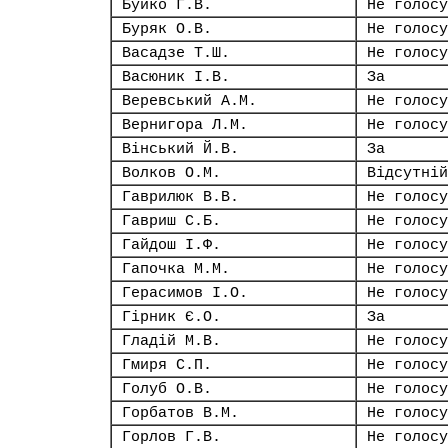
Буйко Г.В.
Не голосу
Буряк О.В.
Не голосу
Васадзе Т.Ш.
Не голосу
Васюник І.В.
За
Веревський А.М.
Не голосу
Вернигора Л.М.
Не голосу
Вінський Й.В.
За
Волков О.М.
Відсутній
Гаврилюк В.В.
Не голосу
Гавриш С.Б.
Не голосу
Гайдош І.Ф.
Не голосу
Гапочка М.М.
Не голосу
Герасимов І.О.
Не голосу
Гірник Є.О.
За
Гладій М.В.
Не голосу
Гмиря С.П.
Не голосу
Голуб О.В.
Не голосу
Горбатов В.М.
Не голосу
Горлов Г.В.
Не голосу