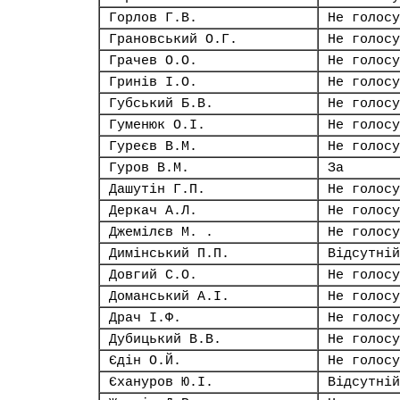
Горлов Г.В.
Не голосу
Грановський О.Г.
Не голосу
Грачев О.О.
Не голосу
Гринів І.О.
Не голосу
Губський Б.В.
Не голосу
Гуменюк О.І.
Не голосу
Гуреєв В.М.
Не голосу
Гуров В.М.
За
Дашутін Г.П.
Не голосу
Деркач А.Л.
Не голосу
Джемілєв М. .
Не голосу
Димінський П.П.
Відсутній
Довгий С.О.
Не голосу
Доманський А.І.
Не голосу
Драч І.Ф.
Не голосу
Дубицький В.В.
Не голосу
Єдін О.Й.
Не голосу
Єхануров Ю.І.
Відсутній