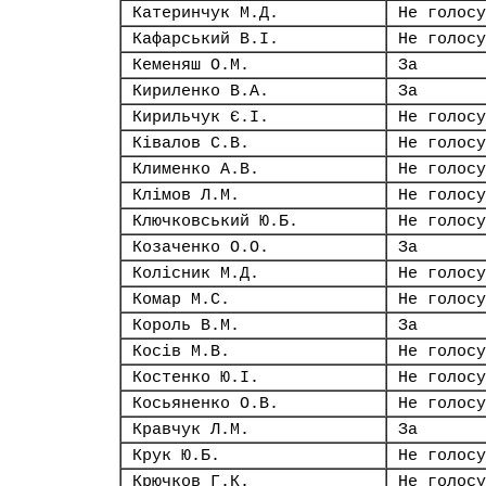
Катеринчук М.Д.
Не голосу
Кафарський В.І.
Не голосу
Кеменяш О.М.
За
Кириленко В.А.
За
Кирильчук Є.І.
Не голосу
Ківалов С.В.
Не голосу
Клименко А.В.
Не голосу
Клімов Л.М.
Не голосу
Ключковський Ю.Б.
Не голосу
Козаченко О.О.
За
Колісник М.Д.
Не голосу
Комар М.С.
Не голосу
Король В.М.
За
Косів М.В.
Не голосу
Костенко Ю.І.
Не голосу
Косьяненко О.В.
Не голосу
Кравчук Л.М.
За
Крук Ю.Б.
Не голосу
Крючков Г.К.
Не голосу