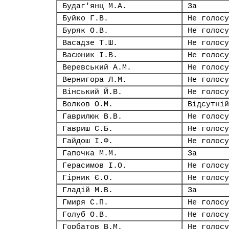
Будаг'янц М.А.
За
Буйко Г.В.
Не голосу
Буряк О.В.
Не голосу
Васадзе Т.Ш.
Не голосу
Васюник І.В.
Не голосу
Веревський А.М.
Не голосу
Вернигора Л.М.
Не голосу
Вінський Й.В.
Не голосу
Волков О.М.
Відсутній
Гаврилюк В.В.
Не голосу
Гавриш С.Б.
Не голосу
Гайдош І.Ф.
Не голосу
Гапочка М.М.
За
Герасимов І.О.
Не голосу
Гірник Є.О.
Не голосу
Гладій М.В.
За
Гмиря С.П.
Не голосу
Голуб О.В.
Не голосу
Горбатов В.М.
Не голосу