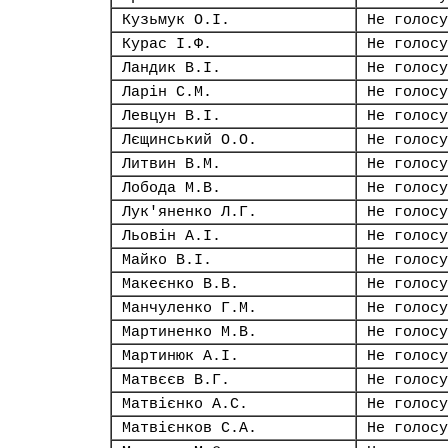
Кузьмук О.І.
Не голосу
Курас І.Ф.
Не голосу
Ландик В.І.
Не голосу
Ларін С.М.
Не голосу
Левцун В.І.
Не голосу
Лєщинський О.О.
Не голосу
Литвин В.М.
Не голосу
Лобода М.В.
Не голосу
Лук'яненко Л.Г.
Не голосу
Льовін А.І.
Не голосу
Майко В.І.
Не голосу
Макеєнко В.В.
Не голосу
Манчуленко Г.М.
Не голосу
Мартиненко М.В.
Не голосу
Мартинюк А.І.
Не голосу
Матвєєв В.Г.
Не голосу
Матвієнко А.С.
Не голосу
Матвієнков С.А.
Не голосу