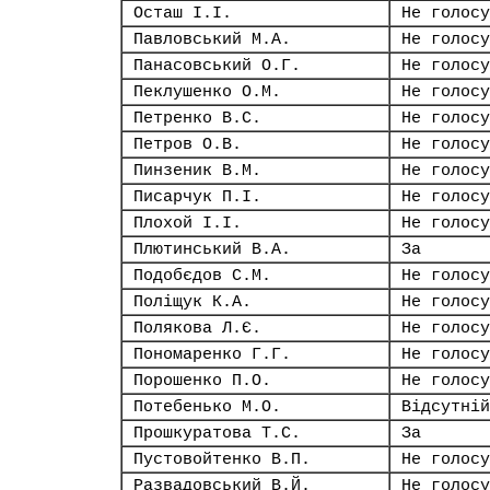
Осташ І.І.
Не голосу
Павловський М.А.
Не голосу
Панасовський О.Г.
Не голосу
Пеклушенко О.М.
Не голосу
Петренко В.С.
Не голосу
Петров О.В.
Не голосу
Пинзеник В.М.
Не голосу
Писарчук П.І.
Не голосу
Плохой І.І.
Не голосу
Плютинський В.А.
За
Подобєдов С.М.
Не голосу
Поліщук К.А.
Не голосу
Полякова Л.Є.
Не голосу
Пономаренко Г.Г.
Не голосу
Порошенко П.О.
Не голосу
Потебенько М.О.
Відсутній
Прошкуратова Т.С.
За
Пустовойтенко В.П.
Не голосу
Развадовський В.Й.
Не голосу