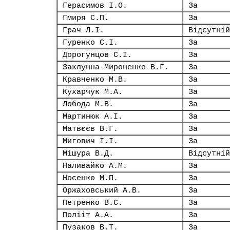
Герасимов І.О.
За
Гмиря С.П.
За
Грач Л.І.
Відсутній
Гуренко С.І.
За
Дорогунцов С.І.
За
Заклунна-Мироненко В.Г.
За
Кравченко М.В.
За
Кухарчук М.А.
За
Лобода М.В.
За
Мартинюк А.І.
За
Матвєєв В.Г.
За
Мигович І.І.
За
Мішура В.Д.
Відсутній
Наливайко А.М.
За
Носенко М.П.
За
Оржаховський А.В.
За
Петренко В.С.
За
Полііт А.А.
За
Пузаков В.Т.
За