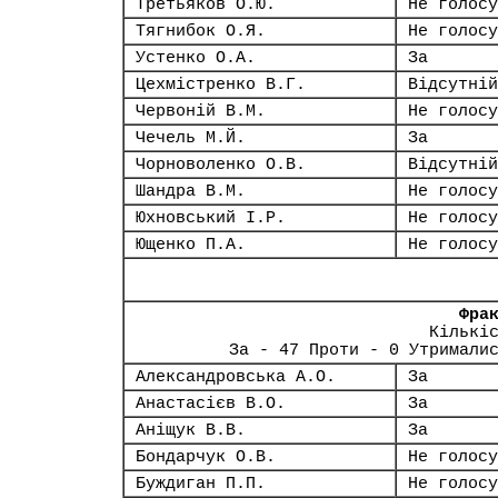
Третьяков О.Ю.
Не голосу
Тягнибок О.Я.
Не голосу
Устенко О.А.
За
Цехмістренко В.Г.
Відсутній
Червоній В.М.
Не голосу
Чечель М.Й.
За
Чорноволенко О.В.
Відсутній
Шандра В.М.
Не голосу
Юхновський І.Р.
Не голосу
Ющенко П.А.
Не голосу
Фра
Кількі
За - 47 Проти - 0 Утримали
Александровська А.О.
За
Анастасієв В.О.
За
Аніщук В.В.
За
Бондарчук О.В.
Не голосу
Буждиган П.П.
Не голосу