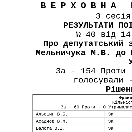
ВЕРХОВНА 
3 сесі
РЕЗУЛЬТАТИ ПО
№ 40 від 14
Про депутатський 
Мельничука М.В. до 
За - 154 Проти 
голосували 
Рішен
Фрак
Кількіс
За - 60 Проти - 0 Утримали
Альошин В.Б.
За
Асадчев В.М.
За
Балога В.І.
За