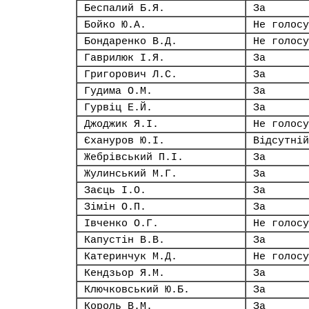
Беспалий Б.Я.
За
Бойко Ю.А.
Не голосу
Бондаренко В.Д.
Не голосу
Гаврилюк І.Я.
За
Григорович Л.С.
За
Гудима О.М.
За
Гурвіц Е.Й.
За
Джоджик Я.І.
Не голосу
Єхануров Ю.І.
Відсутній
Жебрівський П.І.
За
Жулинський М.Г.
За
Заєць І.О.
За
Зімін О.П.
За
Івченко О.Г.
Не голосу
Капустін В.В.
За
Катеринчук М.Д.
Не голосу
Кендзьор Я.М.
За
Ключковський Ю.Б.
За
Король В.М.
За