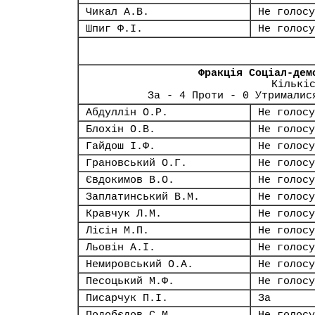
Чикал А.В.
Не голосу
Шпиг Ф.І.
Не голосу
Фракція Соціал-дем
Кількі
За - 4 Проти - 0 Утрималис
Абдуллін О.Р.
Не голосу
Блохін О.В.
Не голосу
Гайдош І.Ф.
Не голосу
Грановський О.Г.
Не голосу
Євдокимов В.О.
Не голосу
Заплатинський В.М.
Не голосу
Кравчук Л.М.
Не голосу
Лісін М.П.
Не голосу
Льовін А.І.
Не голосу
Немировський О.А.
Не голосу
Песоцький М.Ф.
Не голосу
Писарчук П.І.
За