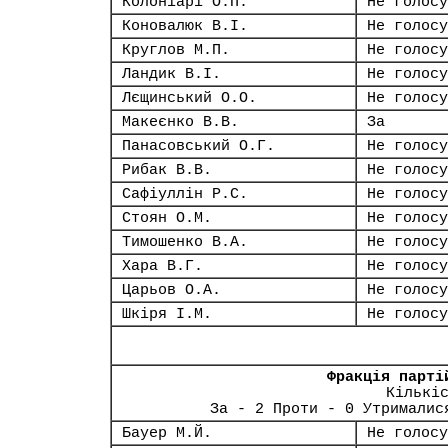
Колоніарі О.П.
Не голосу
Коновалюк В.І.
Не голосу
Круглов М.П.
Не голосу
Ландик В.І.
Не голосу
Лєщинський О.О.
Не голосу
Макеєнко В.В.
За
Панасовський О.Г.
Не голосу
Рибак В.В.
Не голосу
Сафіуллін Р.С.
Не голосу
Стоян О.М.
Не голосу
Тимошенко В.А.
Не голосу
Хара В.Г.
Не голосу
Царьов О.А.
Не голосу
Шкіря І.М.
Не голосу
Фракція парті
Кількі
За - 2 Проти - 0 Утрималис
Бауер М.Й.
Не голосу