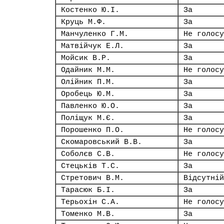
Костенко Ю.І.
За
Круць М.Ф.
За
Манчуленко Г.М.
Не голосу
Матвійчук Е.Л.
За
Мойсик В.Р.
За
Одайник М.М.
Не голосу
Олійник П.М.
За
Оробець Ю.М.
За
Павленко Ю.О.
За
Поліщук М.Є.
За
Порошенко П.О.
Не голосу
Скомаровський В.В.
За
Соболєв С.В.
Не голосу
Стецьків Т.С.
За
Стретович В.М.
Відсутній
Тарасюк Б.І.
За
Терьохін С.А.
Не голосу
Томенко М.В.
За