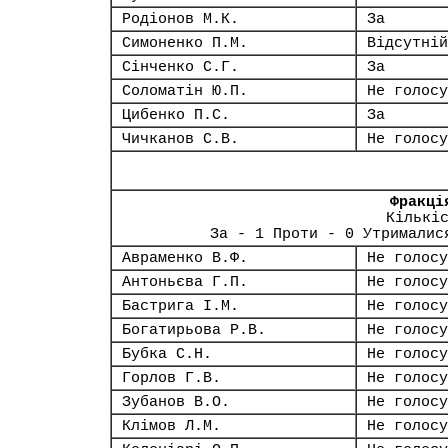
Родіонов М.К.
За
Симоненко П.М.
Відсутній
Сінченко С.Г.
За
Соломатін Ю.П.
Не голосу
Цибенко П.С.
За
Чичканов С.В.
Не голосу
Фракці
Кількі
За - 1 Проти - 0 Утрималис
Авраменко В.Ф.
Не голосу
Антоньєва Г.П.
Не голосу
Бастрига І.М.
Не голосу
Богатирьова Р.В.
Не голосу
Бубка С.Н.
Не голосу
Горлов Г.В.
Не голосу
Зубанов В.О.
Не голосу
Клімов Л.М.
Не голосу