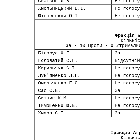
Сватков Л.Б.
Не голосу
Хмельницький В.І.
Не голосу
Юхновський О.І.
Не голосу
Фракція 
Кількі
За - 10 Проти - 0 Утримали
Білорус О.Г.
За
Головатий С.П.
Відсутній
Кирильчук Є.І.
Не голосу
Лук'яненко Л.Г.
Не голосу
Омельченко Г.О.
Не голосу
Сас С.В.
За
Ситник К.М.
Не голосу
Тимошенко Ю.В.
Не голосу
Хмара С.І.
За
Фракція Аг
Кількі