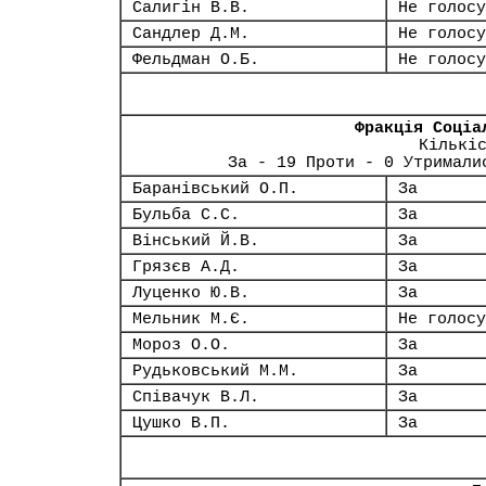
Салигін В.В.
Не голосу
Сандлер Д.М.
Не голосу
Фельдман О.Б.
Не голосу
Фракція Соціа
Кількі
За - 19 Проти - 0 Утримали
Баранівський О.П.
За
Бульба С.С.
За
Вінський Й.В.
За
Грязєв А.Д.
За
Луценко Ю.В.
За
Мельник М.Є.
Не голосу
Мороз О.О.
За
Рудьковський М.М.
За
Співачук В.Л.
За
Цушко В.П.
За