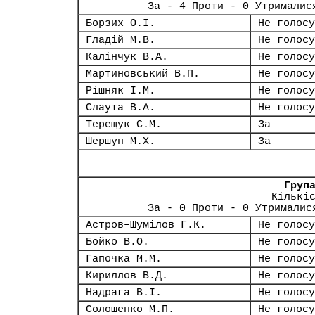
За - 4 Проти - 0 Утрималис
Борзих О.І.
Не голосу
Гладій М.В.
Не голосу
Калінчук В.А.
Не голосу
Мартиновський В.П.
Не голосу
Рішняк І.М.
Не голосу
Слаута В.А.
Не голосу
Терещук С.М.
За
Шершун М.Х.
За
Груп
Кількі
За - 0 Проти - 0 Утрималис
Астров–Шумілов Г.К.
Не голосу
Бойко В.О.
Не голосу
Гапочка М.М.
Не голосу
Кириллов В.Д.
Не голосу
Надрага В.І.
Не голосу
Солошенко М.П.
Не голосу