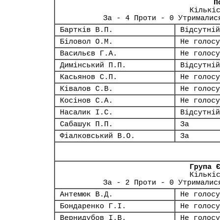
П
Кількі
За - 4 Проти - 0 Утрималис
Бартків В.П.
Відсутній
Біловол О.М.
Не голосу
Васильєв Г.А.
Не голосу
Димінський П.П.
Відсутній
Касьянов С.П.
Не голосу
Ківалов С.В.
Не голосу
Косінов С.А.
Не голосу
Насалик І.С.
Відсутній
Сабашук П.П.
За
Фіалковський В.О.
За
Група 
Кількі
За - 2 Проти - 0 Утрималис
Антемюк В.Д.
Не голосу
Бондаренко Г.І.
Не голосу
Вернидубов І.В.
Не голосу