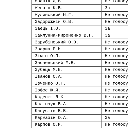
Жванія Д.В.
Не голосу
Жеваго К.В.
За
Жулинський М.Г.
Не голосу
Задорожній О.В.
Не голосу
Заєць І.О.
За
Заклунна-Мироненко В.Г.
За
Зарубінський О.О.
Не голосу
Зварич Р.М.
Не голосу
Зімін О.П.
Не голосу
Злочевський М.В.
Не голосу
Зубець М.В.
Не голосу
Іванов С.А.
Не голосу
Івченко О.Г.
Не голосу
Іоффе Ю.Я.
Не голосу
Каденюк Л.К.
Не голосу
Калінчук В.А.
Не голосу
Капустін В.В.
Не голосу
Кармазін Ю.А.
За
Карпов О.М.
Не голосу