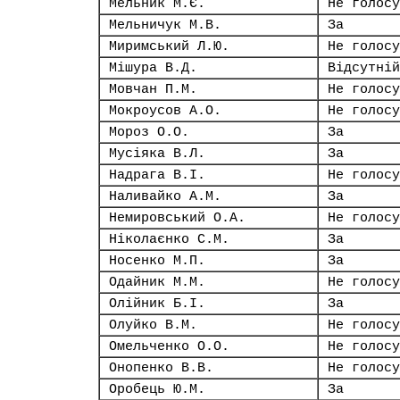
Мельник М.Є.
Не голосу
Мельничук М.В.
За
Миримський Л.Ю.
Не голосу
Мішура В.Д.
Відсутній
Мовчан П.М.
Не голосу
Мокроусов А.О.
Не голосу
Мороз О.О.
За
Мусіяка В.Л.
За
Надрага В.І.
Не голосу
Наливайко А.М.
За
Немировський О.А.
Не голосу
Ніколаєнко С.М.
За
Носенко М.П.
За
Одайник М.М.
Не голосу
Олійник Б.І.
За
Олуйко В.М.
Не голосу
Омельченко О.О.
Не голосу
Онопенко В.В.
Не голосу
Оробець Ю.М.
За