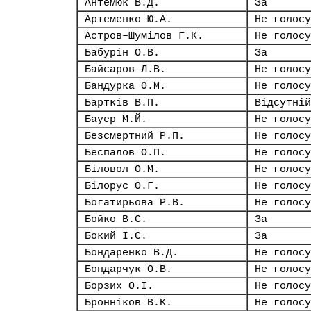
Антемюк В.Д.
За
Артеменко Ю.А.
Не голосу
Астров–Шумілов Г.К.
Не голосу
Бабурін О.В.
За
Байсаров Л.В.
Не голосу
Бандурка О.М.
Не голосу
Бартків В.П.
Відсутній
Бауер М.Й.
Не голосу
Безсмертний Р.П.
Не голосу
Беспалов О.П.
Не голосу
Біловол О.М.
Не голосу
Білорус О.Г.
Не голосу
Богатирьова Р.В.
Не голосу
Бойко В.С.
За
Бокий І.С.
За
Бондаренко В.Д.
Не голосу
Бондарчук О.В.
Не голосу
Борзих О.І.
Не голосу
Бронніков В.К.
Не голосу