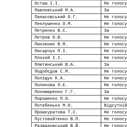
Осташ І.І.
Не голосу
Павловський М.А.
За
Панасовський О.Г.
Не голосу
Пеклушенко О.М.
Не голосу
Петренко В.С.
За
Петров О.В.
Не голосу
Пинзеник В.М.
Не голосу
Писарчук П.І.
Не голосу
Плохой І.І.
Не голосу
Плютинський В.А.
За
Подобєдов С.М.
Не голосу
Поліщук К.А.
Не голосу
Полякова Л.Є.
Не голосу
Пономаренко Г.Г.
За
Порошенко П.О.
Не голосу
Потебенько М.О.
Відсутній
Прошкуратова Т.С.
Не голосу
Пустовойтенко В.П.
Не голосу
Развадовський В.Й.
Не голосу