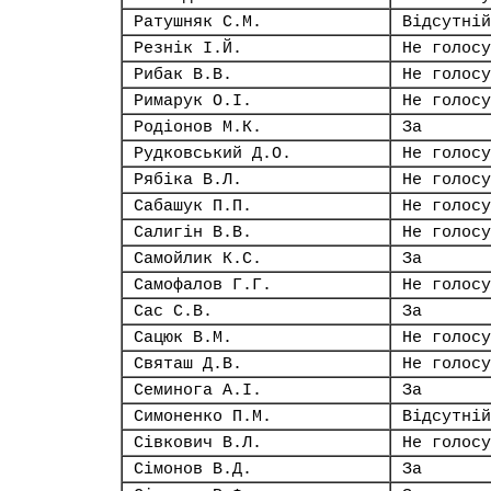
Ратушняк С.М.
Відсутній
Резнік І.Й.
Не голосу
Рибак В.В.
Не голосу
Римарук О.І.
Не голосу
Родіонов М.К.
За
Рудковський Д.О.
Не голосу
Рябіка В.Л.
Не голосу
Сабашук П.П.
Не голосу
Салигін В.В.
Не голосу
Самойлик К.С.
За
Самофалов Г.Г.
Не голосу
Сас С.В.
За
Сацюк В.М.
Не голосу
Святаш Д.В.
Не голосу
Семинога А.І.
За
Симоненко П.М.
Відсутній
Сівкович В.Л.
Не голосу
Сімонов В.Д.
За