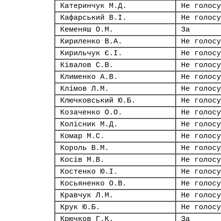
Катеринчук М.Д.
Не голосу
Кафарський В.І.
Не голосу
Кеменяш О.М.
За
Кириленко В.А.
Не голосу
Кирильчук Є.І.
Не голосу
Ківалов С.В.
Не голосу
Клименко А.В.
Не голосу
Клімов Л.М.
Не голосу
Ключковський Ю.Б.
Не голосу
Козаченко О.О.
Не голосу
Колісник М.Д.
Не голосу
Комар М.С.
Не голосу
Король В.М.
Не голосу
Косів М.В.
Не голосу
Костенко Ю.І.
Не голосу
Косьяненко О.В.
Не голосу
Кравчук Л.М.
Не голосу
Крук Ю.Б.
Не голосу
Крючков Г.К.
За