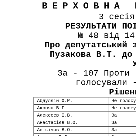
ВЕРХОВНА 
3 сесі
РЕЗУЛЬТАТИ ПО
№ 48 від 14
Про депутатський 
Пузакова В.Т. до
За - 107 Проти 
голосували 
Рішен
Абдуллін О.Р.
Не голосу
Акопян В.Г.
Не голосу
Алексєєв І.В.
За
Анастасієв В.О.
За
Анісімов В.О.
За