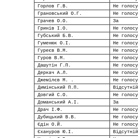
Горлов Г.В.
Не голосу
Грановський О.Г.
Не голосу
Грачев О.О.
За
Гринів І.О.
Не голосу
Губський Б.В.
Не голосу
Гуменюк О.І.
Не голосу
Гуреєв В.М.
Не голосу
Гуров В.М.
Не голосу
Дашутін Г.П.
Не голосу
Деркач А.Л.
Не голосу
Джемілєв М. .
Не голосу
Димінський П.П.
Відсутній
Довгий С.О.
Не голосу
Доманський А.І.
За
Драч І.Ф.
Не голосу
Дубицький В.В.
Не голосу
Єдін О.Й.
Не голосу
Єхануров Ю.І.
Відсутній