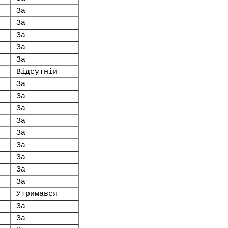
За
За
За
За
За
Відсутній
За
За
За
За
За
За
За
За
За
Утримався
За
За