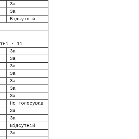
За
За
Відсутній
тні - 11
За
За
За
За
За
За
За
Не голосував
За
За
Відсутній
За