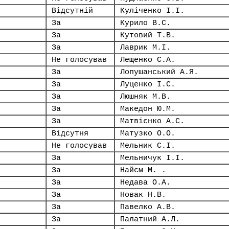
Відсутній
Куліченко І.І.
За
Курило В.С.
За
Кутовий Т.В.
За
Лаврик М.І.
Не голосував
Лещенко С.А.
За
Лопушанський А.Я.
За
Луценко І.С.
За
Люшняк М.В.
За
Македон Ю.М.
За
Матвієнко А.С.
Відсутня
Матузко О.О.
Не голосував
Мельник С.І.
За
Мельничук І.І.
За
Найєм М. .
За
Недава О.А.
За
Новак Н.В.
За
Павелко А.В.
За
Палатний А.Л.