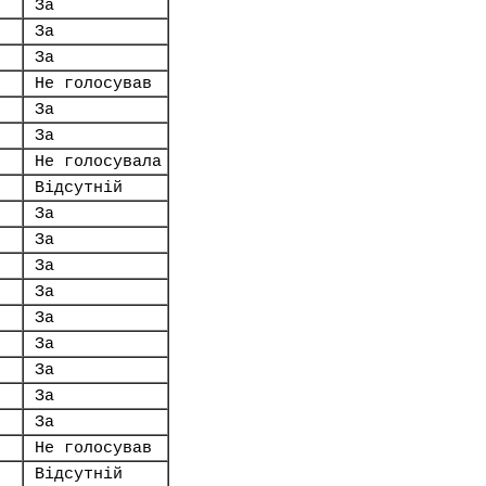
За
За
За
Не голосував
За
За
Не голосувала
Відсутній
За
За
За
За
За
За
За
За
За
Не голосував
Відсутній