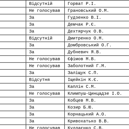
Відсутній
Горват Р.І.
Не голосував
Грановський О.М.
За
Гудзенко В.І.
За
Демчак Р.Є.
За
Дехтярчук О.В.
Відсутній
Дмитренко О.М.
За
Домбровський О.Г.
За
Дубневич Я.В.
Не голосував
Єфімов М.В.
Не голосував
Заболотний Г.М.
За
Заліщук С.П.
Відсутня
Іщейкін К.Є.
За
Каплін С.М.
Не голосував
Климпуш-Цинцадзе І.О.
За
Кобцев М.В.
За
Козир Б.Ю.
За
Корнацький А.О.
За
Кривохатько В.В.
Не голосував
Кудлаєнко С.В.