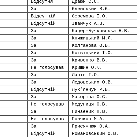
Відсутня
Драюк С.Є.
За
Єленський В.Є.
Відсутній
Єфремова І.О.
Відсутній
Іванчук А.В.
За
Кацер-Бучковська Н.В.
За
Княжицький М.Л.
За
Колганова О.В.
За
Котвіцький І.О.
За
Кривенко В.В.
Не голосував
Кришин О.Ю.
За
Лапін І.О.
За
Ледовських О.В.
Відсутній
Лук’янчук Р.В.
За
Масоріна О.С.
Не голосував
Медуниця О.В.
За
Пинзеник П.В.
Не голосував
Поляков М.А.
За
Присяжнюк О.А.
Відсутній
Романовський О.В.