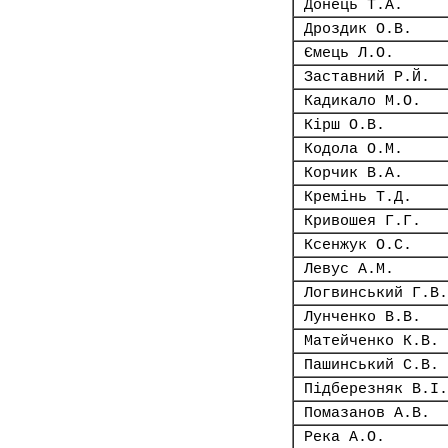
Донець Т.А.
Дроздик О.В.
Ємець Л.О.
Заставний Р.Й.
Кадикало М.О.
Кірш О.В.
Кодола О.М.
Корчик В.А.
Кремінь Т.Д.
Кривошея Г.Г.
Ксенжук О.С.
Левус А.М.
Логвинський Г.В.
Лунченко В.В.
Матейченко К.В.
Пашинський С.В.
Підберезняк В.І.
Помазанов А.В.
Река А.О.