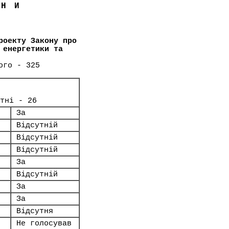
ЇНИ
роекту Закону про
 енергетики та
ого - 325
тні - 26
За
Відсутній
Відсутній
Відсутній
За
Відсутній
За
За
Відсутня
Не голосував