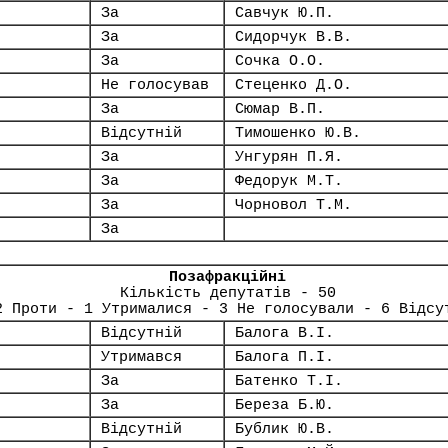
За
Савчук Ю.П.
За
Сидорчук В.В.
За
Сочка О.О.
Не голосував
Стеценко Д.О.
За
Сюмар В.П.
Відсутній
Тимошенко Ю.В.
За
Унгурян П.Я.
За
Федорук М.Т.
За
Чорновол Т.М.
За
Позафракційні
Кількість депутатів - 50
2 Проти - 1 Утрималися - 3 Не голосували - 6 Відсу
Відсутній
Балога В.І.
Утримався
Балога П.І.
За
Батенко Т.І.
За
Береза Б.Ю.
Відсутній
Бублик Ю.В.