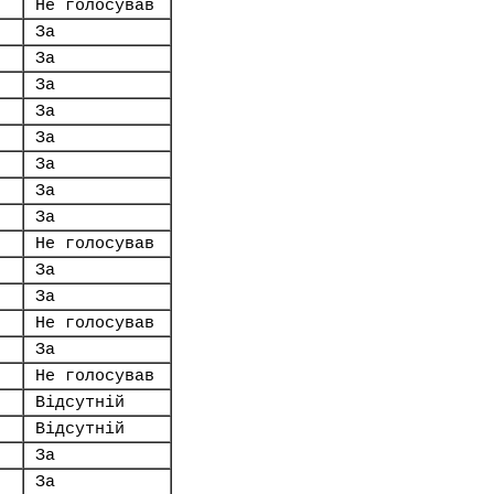
Не голосував
За
За
За
За
За
За
За
За
Не голосував
За
За
Не голосував
За
Не голосував
Відсутній
Відсутній
За
За