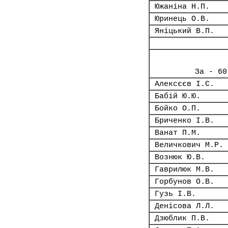
Южаніна Н.П.
Юринець О.В.
Яніцький В.П.
За - 60
Алексєєв І.С.
Бабій Ю.Ю.
Бойко О.П.
Бриченко І.В.
Ванат П.М.
Величкович М.Р.
Вознюк Ю.В.
Гаврилюк М.В.
Горбунов О.В.
Гузь І.В.
Денісова Л.Л.
Дзюблик П.В.