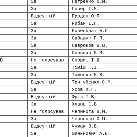
За
Петренко О.М.
За
Побер І.М.
Відсутній
Продан О.П.
За
Рибак І.П.
За
Розенблат Б.С.
За
Сабашук П.П.
За
Севрюков В.В.
За
Сольвар Р.М.
В.
Не голосував
Спориш І.Д.
За
Тіміш Г.І.
За
Томенко М.В.
Відсутній
Тригубенко С.М.
За
Усов К.Г.
Відсутній
Фріз І.В.
За
Хлань С.В.
Не голосував
Чепинога В.М.
За
Черненко О.М.
Відсутній
Чумак В.В.
За
Шинькович А.В.