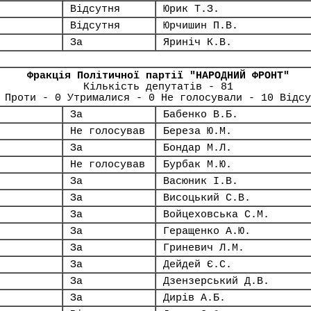
Відсутня
Юрик Т.З.
Відсутня
Юрчишин П.В.
За
Яриніч К.В.
Фракція Політичної партії "НАРОДНИЙ ФРОНТ"
Кількість депутатів - 81
 Проти - 0 Утрималися - 0 Не голосували - 10 Відсу
За
Бабенко В.Б.
Не голосував
Береза Ю.М.
За
Бондар М.Л.
Не голосував
Бурбак М.Ю.
За
Васюник І.В.
За
Висоцький С.В.
За
Войцеховська С.М.
За
Геращенко А.Ю.
За
Гриневич Л.М.
За
Дейдей Є.С.
За
Дзензерський Д.В.
За
Дирів А.Б.