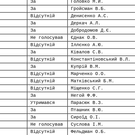
За
Головко М.Й.
За
Гройсман В.Б.
Відсутній
Денисенко А.С.
За
Деркач А.Л.
За
Добродомов Д.Є.
Не голосував
Єднак О.В.
Відсутній
Іллєнко А.Ю.
За
Ківалов С.В.
Відсутній
Константіновський В.Л.
За
Купрій В.М.
Відсутній
Марченко О.О.
Відсутній
Матківський Б.М.
Відсутній
Міщенко С.Г.
За
Негой Ф.Ф.
Утримався
Парасюк В.З.
За
Пташник В.Ю.
За
Сироїд О.І.
Не голосував
Суслова І.М.
Відсутній
Фельдман О.Б.