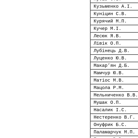
Кузьменко А.І.
Куніцин С.В.
Курячий М.П.
Кучер М.І.
Лесюк Я.В.
Лівік О.П.
Лубінець Д.В.
Луценко Ю.В.
Макар’ян Д.Б.
Мамчур Ю.В.
Матіос М.В.
Мацола Р.М.
Мельниченко В.В.
Мушак О.П.
Насалик І.С.
Нестеренко В.Г.
Онуфрик Б.С.
Паламарчук М.П.