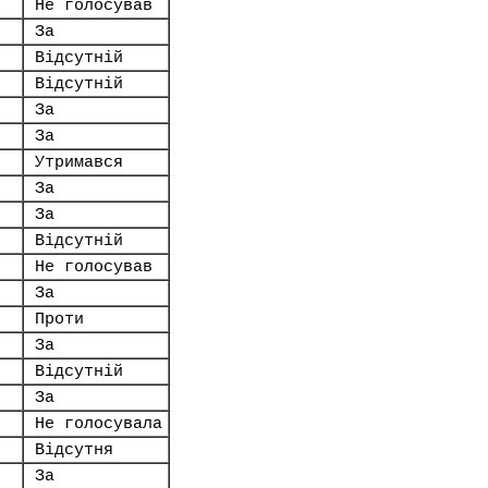
Не голосував
За
Відсутній
Відсутній
За
За
Утримався
За
За
Відсутній
Не голосував
За
Проти
За
Відсутній
За
Не голосувала
Відсутня
За