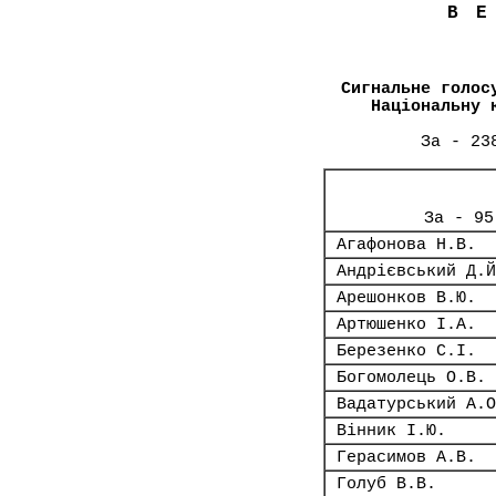
В
Сигнальне голос
Національну 
За - 23
За - 95
Агафонова Н.В.
Андрієвський Д.Й
Арешонков В.Ю.
Артюшенко І.А.
Березенко С.І.
Богомолець О.В.
Вадатурський А.О
Вінник І.Ю.
Герасимов А.В.
Голуб В.В.