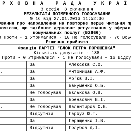
ЕРХОВНА РАДА УКРА
3 сесія 8 скликання
РЕЗУЛЬТАТИ ПОІМЕННОГО ГОЛОСУВАННЯ
№ 16 від 27.01.2016 11:52:36
ування про направлення на повторне перше читання п
комісію, що здійснює державне регулювання у сферах
комунальних послуг (№2966)
8 Проти - 1 Утрималися - 10 Не голосували - 76 Всь
Рішення прийнято
Фракція ПАРТІЇ "БЛОК ПЕТРА ПОРОШЕНКА"
Кількість депутатів - 138
 Проти - 0 Утрималися - 1 Не голосували - 16 Відсу
За
Алєксєєв С.О.
.
За
Антонищак А.Ф.
За
Ар’єв В.І.
За
Бакуменко О.Б.
Не голосував
Бєлькова О.В.
За
Брензович В.І.
.
Не голосував
Валентиров С.В.
Відсутній
Гарбуз Ю.Г.
За
Геращенко І.В.
Відсутній
Голубов Д.І.