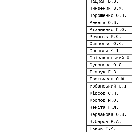
Пацкан В.В.
Пинзеник В.М.
Порошенко О.П.
Ревега О.В.
Різаненко П.О.
Романюк Р.С.
Савченко О.Ю.
Соловей Ю.І.
Співаковський О.
Сугоняко О.Л.
Ткачук Г.В.
Третьяков О.Ю.
Урбанський О.І.
Фірсов Є.П.
Фролов М.О.
Чекіта Г.Л.
Червакова О.В.
Чубаров Р.А.
Шверк Г.А.