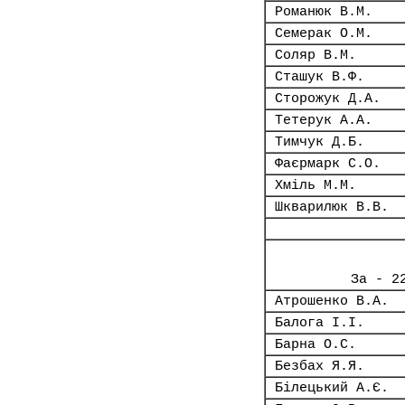
Романюк В.М.
Семерак О.М.
Соляр В.М.
Сташук В.Ф.
Сторожук Д.А.
Тетерук А.А.
Тимчук Д.Б.
Фаєрмарк С.О.
Хміль М.М.
Шкварилюк В.В.
За - 2
Атрошенко В.А.
Балога І.І.
Барна О.С.
Безбах Я.Я.
Білецький А.Є.