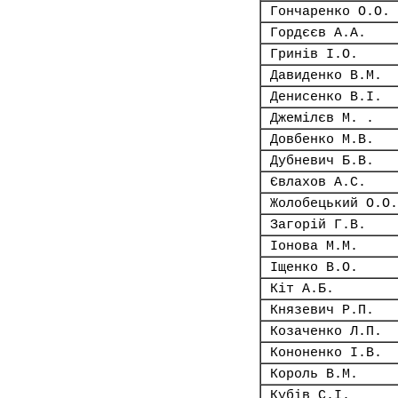
Гончаренко О.О.
Гордєєв А.А.
Гринів І.О.
Давиденко В.М.
Денисенко В.І.
Джемілєв М. .
Довбенко М.В.
Дубневич Б.В.
Євлахов А.С.
Жолобецький О.О.
Загорій Г.В.
Іонова М.М.
Іщенко В.О.
Кіт А.Б.
Князевич Р.П.
Козаченко Л.П.
Кононенко І.В.
Король В.М.
Кубів С.І.