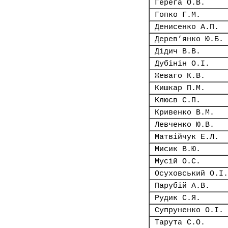
Герега О.В.
Гопко Г.М.
Денисенко А.П.
Дерев’янко Ю.Б.
Дідич В.В.
Дубінін О.І.
Жеваго К.В.
Кишкар П.М.
Клюєв С.П.
Кривенко В.М.
Левченко Ю.В.
Матвійчук Е.Л.
Мисик В.Ю.
Мусій О.С.
Осуховський О.І.
Парубій А.В.
Рудик С.Я.
Супруненко О.І.
Тарута С.О.