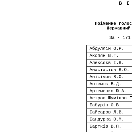
В
Поіменне голос
Державний
За - 171
Абдуллін О.Р.
Акопян В.Г.
Алексєєв І.В.
Анастасієв В.О.
Анісімов В.О.
Антемюк В.Д.
Артеменко Ю.А.
Астров–Шумілов Г
Бабурін О.В.
Байсаров Л.В.
Бандурка О.М.
Бартків В.П.