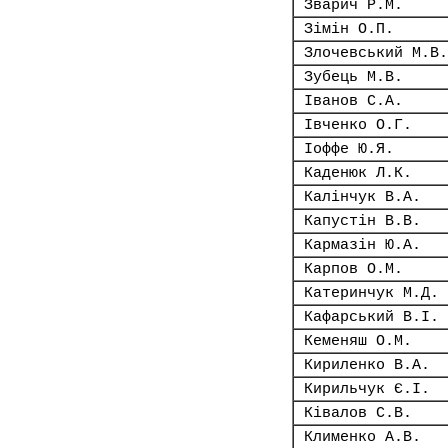
Зварич Р.М.
Зімін О.П.
Злочевський М.В.
Зубець М.В.
Іванов С.А.
Івченко О.Г.
Іоффе Ю.Я.
Каденюк Л.К.
Калінчук В.А.
Капустін В.В.
Кармазін Ю.А.
Карпов О.М.
Катеринчук М.Д.
Кафарський В.І.
Кеменяш О.М.
Кириленко В.А.
Кирильчук Є.І.
Ківалов С.В.
Клименко А.В.