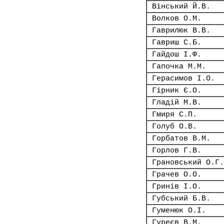
Вінський Й.В.
Волков О.М.
Гаврилюк В.В.
Гавриш С.Б.
Гайдош І.Ф.
Гапочка М.М.
Герасимов І.О.
Гірник Є.О.
Гладій М.В.
Гмиря С.П.
Голуб О.В.
Горбатов В.М.
Горлов Г.В.
Грановський О.Г.
Грачев О.О.
Гринів І.О.
Губський Б.В.
Гуменюк О.І.
Гуреєв В.М.