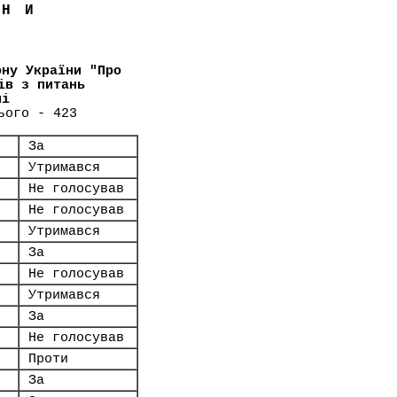
ЇНИ
ону України "Про
ів з питань
ні
ього - 423
За
Утримався
Не голосував
Не голосував
Утримався
За
Не голосував
Утримався
За
Не голосував
Проти
За