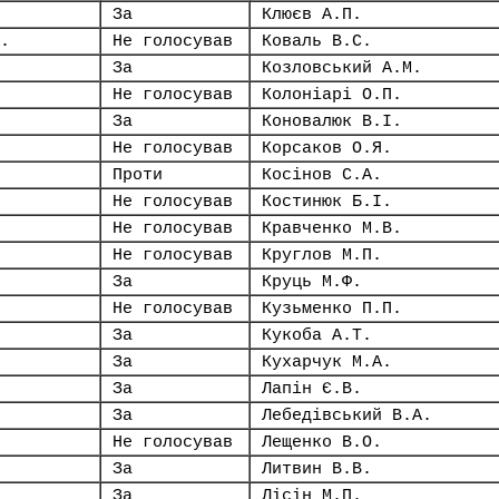
За
Клюєв А.П.
.
Не голосував
Коваль В.С.
За
Козловський А.М.
Не голосував
Колоніарі О.П.
За
Коновалюк В.І.
Не голосував
Корсаков О.Я.
Проти
Косінов С.А.
Не голосував
Костинюк Б.І.
Не голосував
Кравченко М.В.
Не голосував
Круглов М.П.
За
Круць М.Ф.
Не голосував
Кузьменко П.П.
За
Кукоба А.Т.
За
Кухарчук М.А.
За
Лапін Є.В.
За
Лебедівський В.А.
Не голосував
Лещенко В.О.
За
Литвин В.В.
За
Лісін М.П.