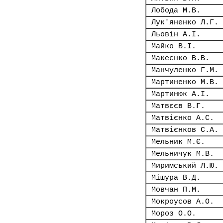
Лобода М.В.
Лук'яненко Л.Г.
Льовін А.І.
Майко В.І.
Макеєнко В.В.
Манчуленко Г.М.
Мартиненко М.В.
Мартинюк А.І.
Матвєєв В.Г.
Матвієнко А.С.
Матвієнков С.А.
Мельник М.Є.
Мельничук М.В.
Миримський Л.Ю.
Мішура В.Д.
Мовчан П.М.
Мокроусов А.О.
Мороз О.О.