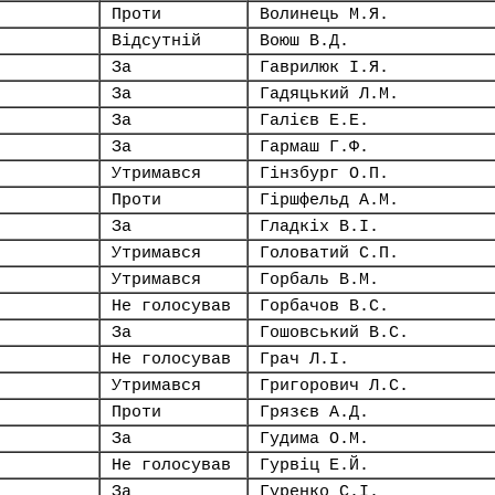
Проти
Волинець М.Я.
Відсутній
Воюш В.Д.
За
Гаврилюк І.Я.
За
Гадяцький Л.М.
За
Галієв Е.Е.
За
Гармаш Г.Ф.
Утримався
Гінзбург О.П.
Проти
Гіршфельд А.М.
За
Гладкіх В.І.
Утримався
Головатий С.П.
Утримався
Горбаль В.М.
Не голосував
Горбачов В.С.
За
Гошовський В.С.
Не голосував
Грач Л.І.
Утримався
Григорович Л.С.
Проти
Грязєв А.Д.
За
Гудима О.М.
Не голосував
Гурвіц Е.Й.
За
Гуренко С.І.