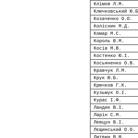
Клімов Л.М.
Ключковський Ю.Б
Козаченко О.О.
Колісник М.Д.
Комар М.С.
Король В.М.
Косів М.В.
Костенко Ю.І.
Косьяненко О.В.
Кравчук Л.М.
Крук Ю.Б.
Крючков Г.К.
Кузьмук О.І.
Курас І.Ф.
Ландик В.І.
Ларін С.М.
Левцун В.І.
Лєщинський О.О.
Литвин В.М.