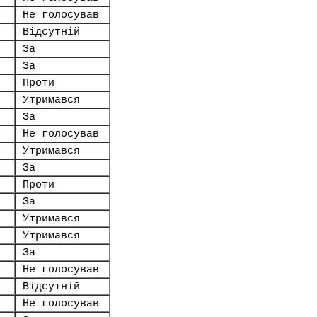
Не голосував
Відсутній
За
За
Проти
Утримався
За
Не голосував
Утримався
За
Проти
За
Утримався
Утримався
За
Не голосував
Відсутній
Не голосував