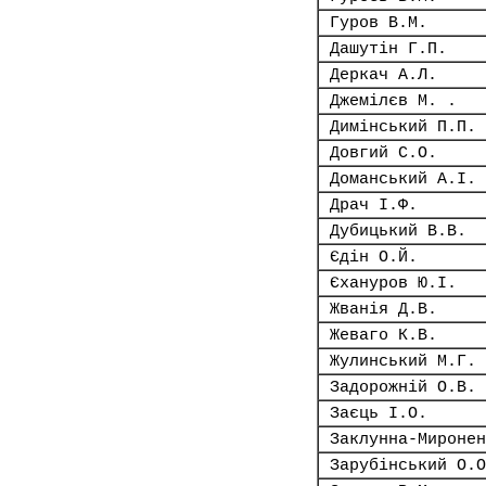
Гуров В.М.
Дашутін Г.П.
Деркач А.Л.
Джемілєв М. .
Димінський П.П.
Довгий С.О.
Доманський А.І.
Драч І.Ф.
Дубицький В.В.
Єдін О.Й.
Єхануров Ю.І.
Жванія Д.В.
Жеваго К.В.
Жулинський М.Г.
Задорожній О.В.
Заєць І.О.
Заклунна-Миронен
Зарубінський О.О