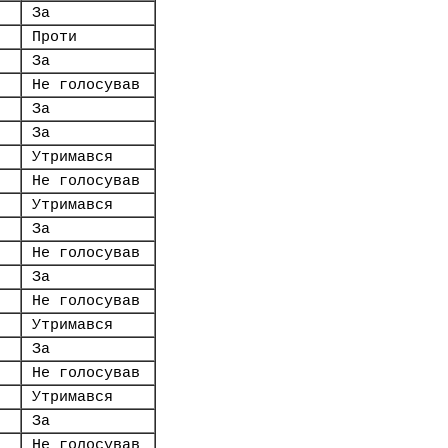
За
Проти
За
Не голосував
За
За
Утримався
Не голосував
Утримався
За
Не голосував
За
Не голосував
Утримався
За
Не голосував
Утримався
За
Не голосував