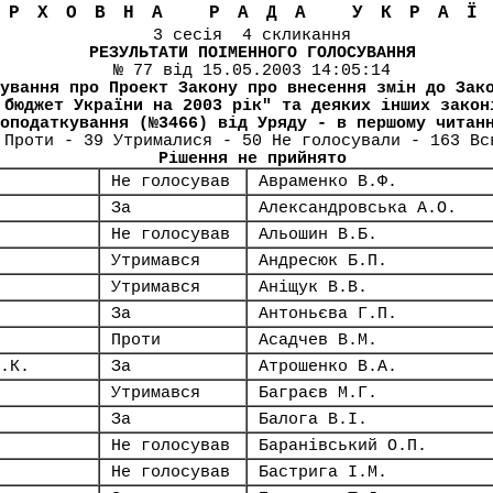
ЕРХОВНА РАДА УКРА
3 сесія 4 скликання
РЕЗУЛЬТАТИ ПОІМЕННОГО ГОЛОСУВАННЯ
№ 77 від 15.05.2003 14:05:14
ування про Проект Закону про внесення змін до Зак
 бюджет України на 2003 рік" та деяких інших закон
оподаткування (№3466) від Уряду - в першому читан
 Проти - 39 Утрималися - 50 Не голосували - 163 Вс
Рішення не прийнято
Не голосував
Авраменко В.Ф.
За
Александровська А.О.
Не голосував
Альошин В.Б.
Утримався
Андресюк Б.П.
Утримався
Аніщук В.В.
За
Антоньєва Г.П.
Проти
Асадчев В.М.
.К.
За
Атрошенко В.А.
Утримався
Баграєв М.Г.
За
Балога В.І.
Не голосував
Баранівський О.П.
Не голосував
Бастрига І.М.