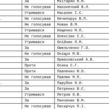
За
Мхітарян Н.М.
Не голосував
Наконечний В.Л.
Утримався
Насалик І.С.
.
Не голосував
Нечипорук В.П.
Не голосував
Новак В.М.
Утримався
Нощенко М.П.
Не голосував
Олексіюк С.С.
Утримався
Олійник П.М.
За
Омельченко Г.О.
Не голосував
Оніщук М.В.
За
Оржаховський А.В.
Проти
Осика С.Г.
Проти
Павленко Ю.О.
Не голосував
Павлюк М.П.
.
За
Парубок О.Н.
За
Петренко В.С.
Утримався
Петров О.В.
За
Пинзеник В.М.
Не голосував
Писарчук П.І.