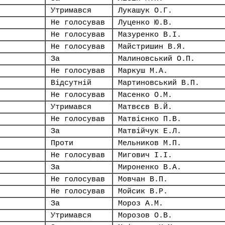
Утримався
Лукашук О.Г.
Не голосував
Луценко Ю.В.
Не голосував
Мазуренко В.І.
Не голосував
Майстришин В.Я.
За
Малиновський О.П.
Не голосував
Маркуш М.А.
Відсутній
Мартиновський В.П.
Не голосував
Масенко О.М.
Утримався
Матвєєв В.Й.
Не голосував
Матвієнко П.В.
За
Матвійчук Е.Л.
Проти
Мельников М.П.
Не голосував
Мигович І.І.
За
Мироненко В.А.
Не голосував
Мовчан В.П.
Не голосував
Мойсик В.Р.
За
Мороз А.М.
Утримався
Морозов О.В.