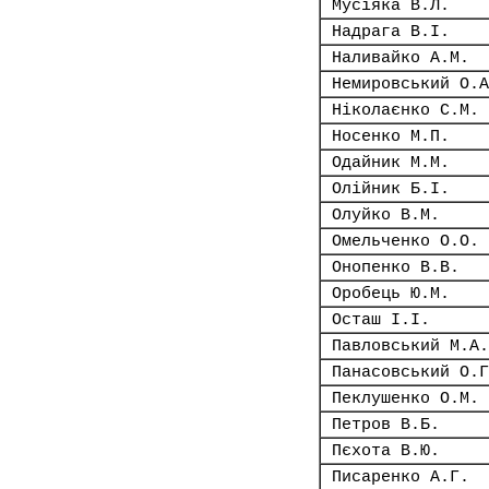
Мусіяка В.Л.
Надрага В.І.
Наливайко А.М.
Немировський О.А
Ніколаєнко С.М.
Носенко М.П.
Одайник М.М.
Олійник Б.І.
Олуйко В.М.
Омельченко О.О.
Онопенко В.В.
Оробець Ю.М.
Осташ І.І.
Павловський М.А.
Панасовський О.Г
Пеклушенко О.М.
Петров В.Б.
Пєхота В.Ю.
Писаренко А.Г.