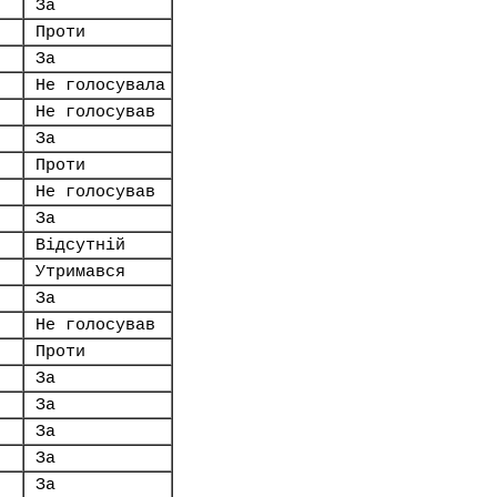
За
Проти
За
Не голосувала
Не голосував
За
Проти
Не голосував
За
Відсутній
Утримався
За
Не голосував
Проти
За
За
За
За
За