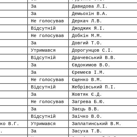
За
Давидова Л.І.
За
Демьохін В.А.
Не голосував
Деркач Л.В.
Відсутній
Джоджик Я.І.
Не голосував
Добкін М.М.
За
Довгий Т.О.
Утримався
Дорогунцов С.І.
Відсутній
Драчевський В.В.
За
Євдокимов В.О.
За
Єремеєв І.М.
Не голосував
Єщенко В.М.
Відсутній
Жебрівський П.І.
За
Жовтяк Є.Д.
Не голосував
Загрева Б.Ю.
За
Заєць В.В.
Відсутній
Заічко В.О.
ко В.Г.
Утримався
Заплатинський В.М.
.
За
Засуха Т.В.