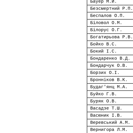
Бауер М.Й.
Безсмертний Р.П.
Беспалов О.П.
Біловол О.М.
Білорус О.Г.
Богатирьова Р.В.
Бойко В.С.
Бокий І.С.
Бондаренко В.Д.
Бондарчук О.В.
Борзих О.І.
Бронніков В.К.
Будаг'янц М.А.
Буйко Г.В.
Буряк О.В.
Васадзе Т.Ш.
Васюник І.В.
Веревський А.М.
Вернигора Л.М.