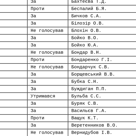
За
Бахтеєва Т.Д.
Проти
Беспалий Б.Я.
За
Бичков С.А.
За
Білозір О.В.
Не голосував
Блохін О.В.
За
Бойко В.О.
За
Бойко Ю.А.
Не голосував
Бондар В.Н.
Проти
Бондаренко Г.І.
Не голосував
Бондарчук С.В.
За
Борщевський В.В.
За
Бубка С.Н.
За
Буждиган П.П.
Утримався
Бульба С.С.
За
Буряк С.В.
За
Васильєв Г.А.
Проти
Ващук К.Т.
За
Веретенников В.О.
Не голосував
Вернидубов І.В.