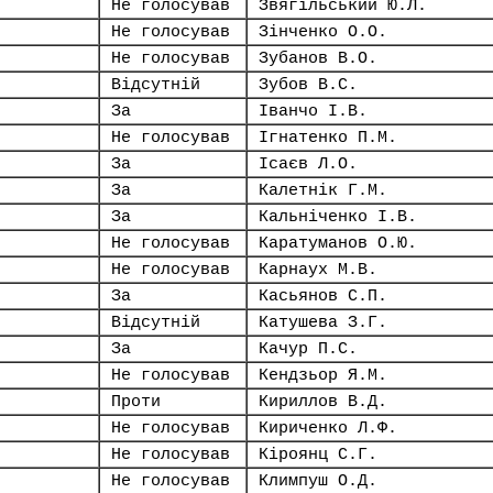
Не голосував
Звягільський Ю.Л.
Не голосував
Зінченко О.О.
Не голосував
Зубанов В.О.
Відсутній
Зубов В.С.
За
Іванчо І.В.
Не голосував
Ігнатенко П.М.
За
Ісаєв Л.О.
За
Калетнік Г.М.
За
Кальніченко І.В.
Не голосував
Каратуманов О.Ю.
Не голосував
Карнаух М.В.
За
Касьянов С.П.
Відсутній
Катушева З.Г.
За
Качур П.С.
Не голосував
Кендзьор Я.М.
Проти
Кириллов В.Д.
Не голосував
Кириченко Л.Ф.
Не голосував
Кіроянц С.Г.
Не голосував
Климпуш О.Д.