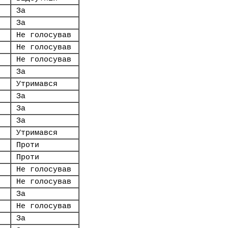
За
За
Не голосував
Не голосував
Не голосував
За
Утримався
За
За
За
Утримався
Проти
Проти
Не голосував
Не голосував
За
Не голосував
За