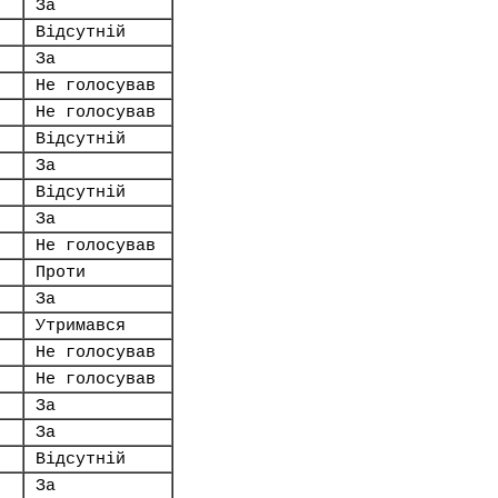
За
Відсутній
За
Не голосував
Не голосував
Відсутній
За
Відсутній
За
Не голосував
Проти
За
Утримався
Не голосував
Не голосував
За
За
Відсутній
За