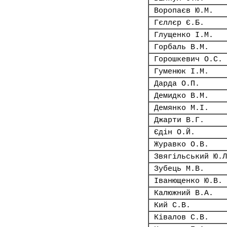
Воропаєв Ю.М.
Гєллєр Є.Б.
Глущенко І.М.
Горбаль В.М.
Горошкевич О.С.
Гуменюк І.М.
Дарда О.П.
Демидко В.М.
Демянко М.І.
Джарти В.Г.
Єдін О.Й.
Журавко О.В.
Звягільський Ю.Л
Зубець М.В.
Іванющенко Ю.В.
Калюжний В.А.
Кий С.В.
Ківалов С.В.