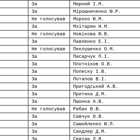
За
Мирний І.М.
За
Мірошниченко Ю.Р.
Не голосував
Мороко Ю.М.
За
Мхітарян Н.М.
Не голосував
Новікова Ю.В.
За
Павленко Е.І.
Не голосував
Пеклушенко О.М.
За
Писарчук П.І.
За
Плотніков О.В.
За
Попеску І.В.
За
Потапов В.І.
За
Пригодський А.В.
За
Притика Д.М.
За
Пшонка А.В.
Не голосував
Рибак В.В.
За
Савчук О.В.
За
Самойленко Ю.П.
За
Сандлер Д.М.
За
Святаш Д.В.