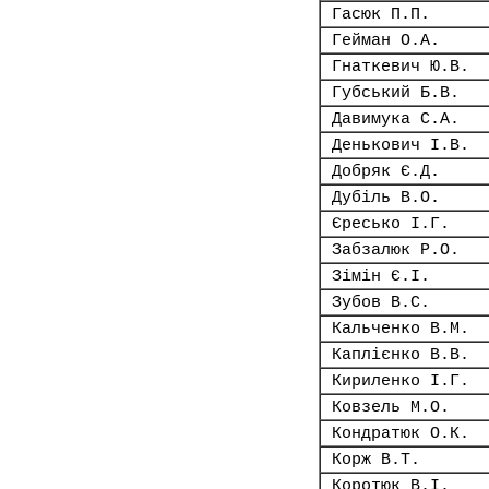
Гасюк П.П.
Гейман О.А.
Гнаткевич Ю.В.
Губський Б.В.
Давимука С.А.
Денькович І.В.
Добряк Є.Д.
Дубіль В.О.
Єресько І.Г.
Забзалюк Р.О.
Зімін Є.І.
Зубов В.С.
Кальченко В.М.
Каплієнко В.В.
Кириленко І.Г.
Ковзель М.О.
Кондратюк О.К.
Корж В.Т.
Коротюк В.І.