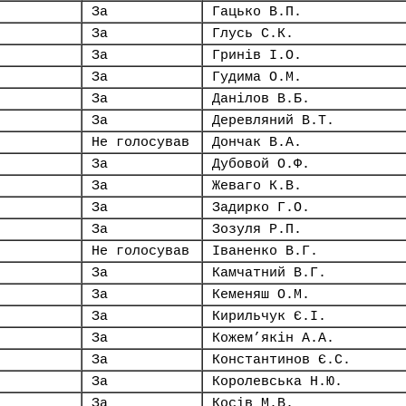
За
Гацько В.П.
За
Глусь С.К.
За
Гринів І.О.
За
Гудима О.М.
За
Данілов В.Б.
За
Деревляний В.Т.
Не голосував
Дончак В.А.
За
Дубовой О.Ф.
За
Жеваго К.В.
За
Задирко Г.О.
За
Зозуля Р.П.
Не голосував
Іваненко В.Г.
За
Камчатний В.Г.
За
Кеменяш О.М.
За
Кирильчук Є.І.
За
Кожем’якін А.А.
За
Константинов Є.С.
За
Королевська Н.Ю.
За
Косів М.В.