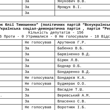
За
Янукович В.В.
За
Ярощук В.І.
За
ок Юлії Тимошенко" (політичних партій “Всеукраїнсь
Українська соціал-демократична партія , партія “Ре
Кількість депутатів - 156
6 Проти - 0 Утрималися - 0 Не голосували - 18 Відс
Не голосував
Арутюнов Г.Р.
За
Бабенко В.Б.
За
Барвіненко В.Д.
За
Бірюк Л.В.
За
Боднар О.Б.
За
Бондаренко В.Д.
Не голосувала
Бондарєв К.А.
Не голосував
Буджерак О.О.
За
Васадзе Т.Ш.
.
За
Веревський А.М.
За
Власенко С.В.
Не голосував
Воротнюк І.Б.