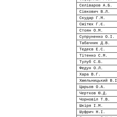
Селіваров А.Б.
Сівкович В.Л.
Скудар Г.М.
Смітюх Г.Є.
Стоян О.М.
Супруненко О.І.
Табачник Д.В.
Тедеєв Е.С.
Тітенко С.М.
Тулуб С.Б.
Федун О.Л.
Хара В.Г.
Хмельницький В.І
Царьов О.А.
Чертков Ю.Д.
Чорновіл Т.В.
Шкіря І.М.
Шуфрич Н.І.