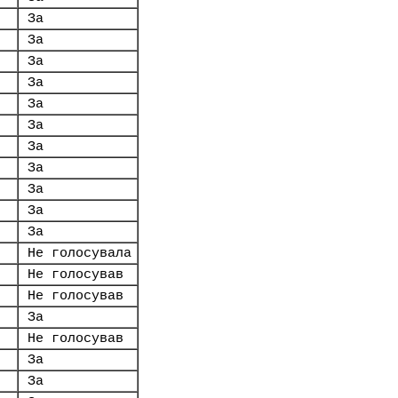
За
За
За
За
За
За
За
За
За
За
За
Не голосувала
Не голосував
Не голосував
За
Не голосував
За
За