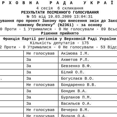
ЕРХОВНА РАДА УКРА
4 сесія 6 скликання
РЕЗУЛЬТАТИ ПОІМЕННОГО ГОЛОСУВАННЯ
№ 55 від 19.03.2009 13:04:31
ування про проект Закону про внесення змін до Зак
пожежну безпеку” (№2361) - за основу
0 Проти - 1 Утрималися - 0 Не голосували - 89 Всь
Рішення прийнято
Фракція Партії регіонів у Верховній Раді України
Кількість депутатів - 175
2 Проти - 0 Утрималися - 0 Не голосували - 53 Відс
Не голосував
Акімова І.М.
За
Ахметов Р.Л.
За
Бевзенко В.Ф.
За
Білий О.П.
.
За
Богуслаєв В.О.
Не голосував
Бондаренко В.В.
За
Бондик В.А.
За
Бурлаков П.М.
За
Васильєв О.А.
Не голосував
Вечерко В.М.
Не голосував
Волков О.А.