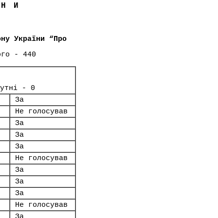
ЇНИ
ону України “Про
ого - 440
утні - 0
За
Не голосував
За
За
За
Не голосував
За
За
За
Не голосував
За