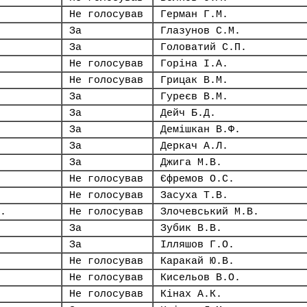
Не голосував
Герман Г.М.
За
Глазунов С.М.
За
Головатий С.П.
Не голосував
Горіна І.А.
Не голосував
Грицак В.М.
За
Гуреєв В.М.
За
Дейч Б.Д.
За
Демішкан В.Ф.
За
Деркач А.Л.
За
Джига М.В.
Не голосував
Єфремов О.С.
Не голосував
Засуха Т.В.
.
Не голосував
Злочевський М.В.
За
Зубик В.В.
За
Ілляшов Г.О.
Не голосував
Каракай Ю.В.
Не голосував
Кисельов В.О.
Не голосував
Кінах А.К.