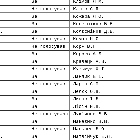
За
Клімов Л.М.
Не голосував
Клюєв С.П.
За
Кожара Л.О.
За
Колесніков Б.В.
.
За
Колєсніков Д.В.
Не голосував
Комар М.С.
Не голосував
Корж В.П.
За
Коржев А.Л.
За
Кравець А.В.
Не голосував
Кузьмук О.І.
За
Ландик В.І.
Не голосував
Ларін С.М.
За
Лелюк О.В.
За
Лисов І.В.
За
Лісін М.П.
Не голосувала
Лук’янов В.В.
За
Макеєнко В.В.
Не голосував
Мальцев В.О.
.
За
Матвійчук Е.Л.