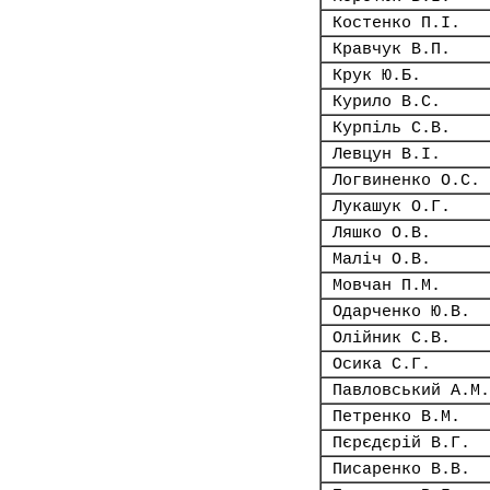
Костенко П.І.
Кравчук В.П.
Крук Ю.Б.
Курило В.С.
Курпіль С.В.
Левцун В.І.
Логвиненко О.С.
Лукашук О.Г.
Ляшко О.В.
Маліч О.В.
Мовчан П.М.
Одарченко Ю.В.
Олійник С.В.
Осика С.Г.
Павловський А.М.
Петренко В.М.
Пєрєдєрій В.Г.
Писаренко В.В.