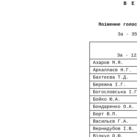
В
Поіменне голос
За - 35
За - 12
Азаров М.Я.
Аркаллаєв Н.Г.
Бахтеєва Т.Д.
Бережна І.Г.
Богословська І.Г
Бойко Ю.А.
Бондаренко О.А.
Борт В.П.
Васильєв Г.А.
Вернидубов І.В.
Вілкул О.Ю.