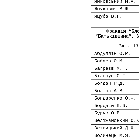
Янковський М.А.
Янукович В.Ф.
Яцуба В.Г.
Фракція “Бл
“Батьківщина”, 
За - 13
Абдуллін О.Р.
Бабаєв О.М.
Баграєв М.Г.
Білорус О.Г.
Богдан Р.Д.
Болюра А.В.
Бондаренко О.Ф.
Бородін В.В.
Буряк О.В.
Веліжанський С.К
Ветвицький Д.О.
Волинець М.Я.