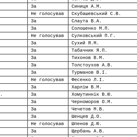
За
Синиця А.М.
Не голосував
Скубашевський С.В.
За
Слаута В.А.
За
Солошенко М.П.
Не голосував
Сулковський П.Г.
За
Сухий Я.М.
За
Табачник Я.П.
За
Тихонов В.М.
За
Толстоухов А.В.
За
Турманов В.І.
Не голосував
Фесенко Л.І.
За
Харлім В.М.
.
За
Хомутиннік В.Ю.
За
Черноморов О.М.
За
Чечетов М.В.
За
Шенцев Д.О.
Не голосував
Шпенов Д.Ю.
За
Щербань А.В.