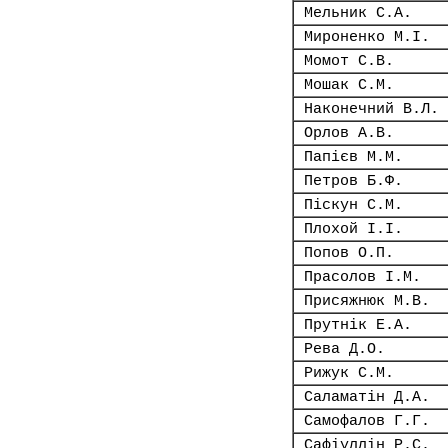
Мельник С.А.
Мироненко М.І.
Момот С.В.
Мошак С.М.
Наконечний В.Л.
Орлов А.В.
Папієв М.М.
Петров Б.Ф.
Піскун С.М.
Плохой І.І.
Попов О.П.
Прасолов І.М.
Присяжнюк М.В.
Прутнік Е.А.
Рева Д.О.
Рижук С.М.
Саламатін Д.А.
Самофалов Г.Г.
Сафіуллін Р.С.