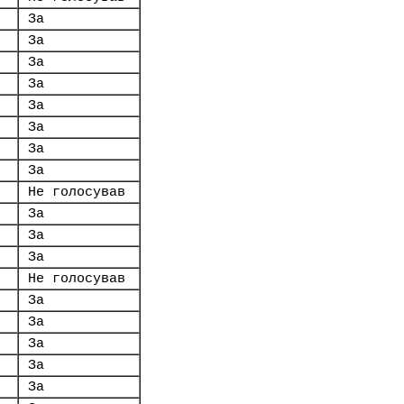
За
За
За
За
За
За
За
За
Не голосував
За
За
За
Не голосував
За
За
За
За
За