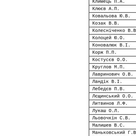
Климець П.А.
Клюєв А.П.
Ковальова Ю.В.
Козак В.В.
Колесніченко В.В
Колоцей Ю.О.
Коновалюк В.І.
Корж П.П.
Костусєв О.О.
Круглов М.П.
Лавринович О.В.
Ландік В.І.
Лебедєв П.В.
Лєщинський О.О.
Литвинов Л.Ф.
Лукаш О.Л.
Льовочкін С.В.
Малишев В.С.
Маньковський Г.В