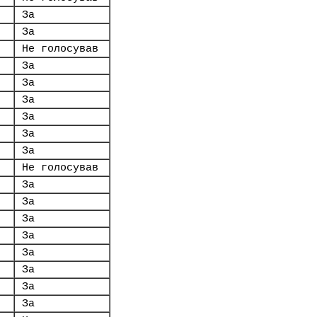
За
За
Не голосував
За
За
За
За
За
За
Не голосував
За
За
За
За
За
За
За
За