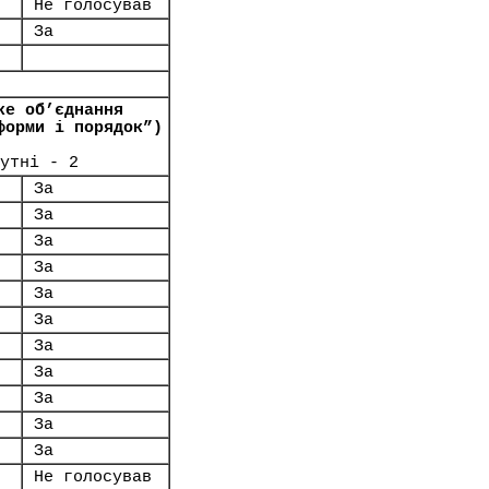
Не голосував
За
ке об’єднання
форми і порядок”)
утні - 2
За
За
За
За
За
За
За
За
За
За
За
Не голосував