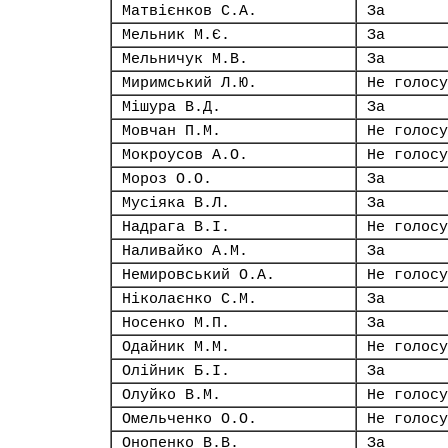
Матвієнков С.А.
За
Мельник М.Є.
За
Мельничук М.В.
За
Миримський Л.Ю.
Не голосу
Мішура В.Д.
За
Мовчан П.М.
Не голосу
Мокроусов А.О.
Не голосу
Мороз О.О.
За
Мусіяка В.Л.
За
Надрага В.І.
Не голосу
Наливайко А.М.
За
Немировський О.А.
Не голосу
Ніколаєнко С.М.
За
Носенко М.П.
За
Одайник М.М.
Не голосу
Олійник Б.І.
За
Олуйко В.М.
Не голосу
Омельченко О.О.
Не голосу
Онопенко В.В.
За