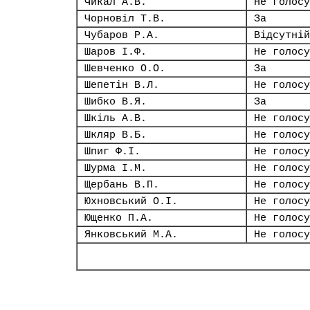
Чикал А.В.
Не голосу
Чорновіл Т.В.
За
Чубаров Р.А.
Відсутній
Шаров І.Ф.
Не голосу
Шевченко О.О.
За
Шепетін В.Л.
Не голосу
Шибко В.Я.
За
Шкіль А.В.
Не голосу
Шкляр В.Б.
Не голосу
Шпиг Ф.І.
Не голосу
Шурма І.М.
Не голосу
Щербань В.П.
Не голосу
Юхновський О.І.
Не голосу
Ющенко П.А.
Не голосу
Янковський М.А.
Не голосу