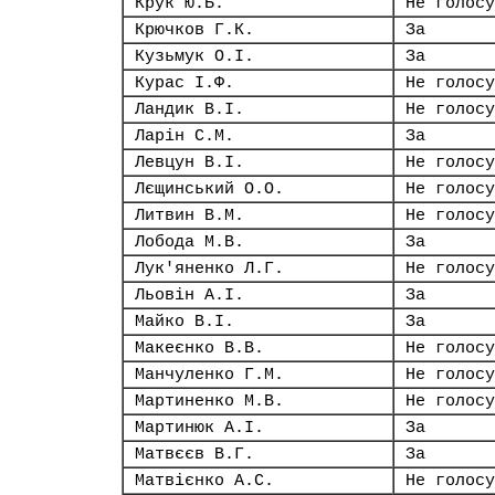
Крук Ю.Б.
Не голосу
Крючков Г.К.
За
Кузьмук О.І.
За
Курас І.Ф.
Не голосу
Ландик В.І.
Не голосу
Ларін С.М.
За
Левцун В.І.
Не голосу
Лєщинський О.О.
Не голосу
Литвин В.М.
Не голосу
Лобода М.В.
За
Лук'яненко Л.Г.
Не голосу
Льовін А.І.
За
Майко В.І.
За
Макеєнко В.В.
Не голосу
Манчуленко Г.М.
Не голосу
Мартиненко М.В.
Не голосу
Мартинюк А.І.
За
Матвєєв В.Г.
За
Матвієнко А.С.
Не голосу