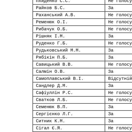
Пхиденко С.С.
Не голосу
Райков Б.С.
За
Раханський А.В.
Не голосу
Ременюк О.І.
Не голосу
Рибачук О.Б.
Не голосу
Рішняк І.М.
За
Руденко Г.Б.
Не голосу
Рудьковський М.М.
За
Рябікін П.Б.
За
Савицький В.В.
Не голосу
Салмін О.В.
За
Самоплавський В.І.
Відсутній
Сандлер Д.М.
За
Сафіуллін Р.С.
Не голосу
Сватков Л.Б.
Не голосу
Семенюк В.П.
За
Сергієнко Л.Г.
За
Ситник К.М.
За
Сігал Є.Я.
Не голосу