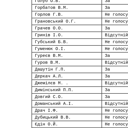
Голуб О.В.
За
Горбатов В.М.
За
Горлов Г.В.
Не голосу
Грановський О.Г.
Не голосу
Грачев О.О.
За
Гринів І.О.
Відсутній
Губський Б.В.
Не голосу
Гуменюк О.І.
Не голосу
Гуреєв В.М.
За
Гуров В.М.
Відсутній
Дашутін Г.П.
За
Деркач А.Л.
За
Джемілєв М. .
Відсутній
Димінський П.П.
За
Довгий С.О.
За
Доманський А.І.
Відсутній
Драч І.Ф.
Не голосу
Дубицький В.В.
Не голосу
Єдін О.Й.
Не голосу