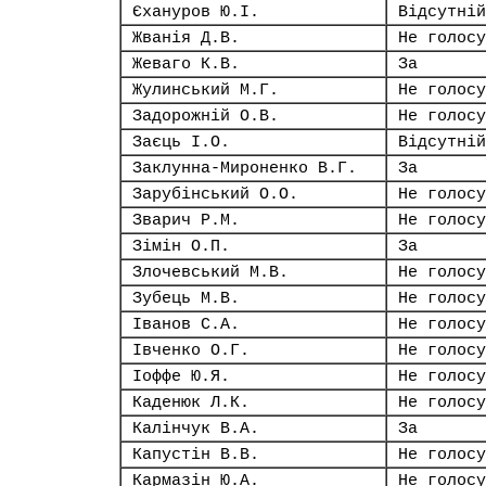
Єхануров Ю.І.
Відсутній
Жванія Д.В.
Не голосу
Жеваго К.В.
За
Жулинський М.Г.
Не голосу
Задорожній О.В.
Не голосу
Заєць І.О.
Відсутній
Заклунна-Мироненко В.Г.
За
Зарубінський О.О.
Не голосу
Зварич Р.М.
Не голосу
Зімін О.П.
За
Злочевський М.В.
Не голосу
Зубець М.В.
Не голосу
Іванов С.А.
Не голосу
Івченко О.Г.
Не голосу
Іоффе Ю.Я.
Не голосу
Каденюк Л.К.
Не голосу
Калінчук В.А.
За
Капустін В.В.
Не голосу
Кармазін Ю.А.
Не голосу