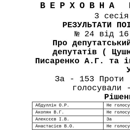
ВЕРХОВНА 
3 сесі
РЕЗУЛЬТАТИ ПО
№ 24 від 16
Про депутатськи
депутатів ( Цуш
Писаренко А.Г. та і
За - 153 Проти 
голосували 
Рішен
Абдуллін О.Р.
Не голосу
Акопян В.Г.
Не голосу
Алексєєв І.В.
За
Анастасієв В.О.
Не голосу