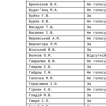
Бронніков В.К.
Не голосу
Будаг'янц М.А.
Не голосу
Буйко Г.В.
За
Буряк О.В.
Не голосу
Васадзе Т.Ш.
За
Васюник І.В.
Не голосу
Веревський А.М.
Не голосу
Вернигора Л.М.
За
Вінський Й.В.
За
Волков О.М.
Відсутній
Гаврилюк В.В.
Не голосу
Гавриш С.Б.
За
Гайдош І.Ф.
Не голосу
Гапочка М.М.
Не голосу
Герасимов І.О.
За
Гірник Є.О.
Не голосу
Гладій М.В.
За
Гмиря С.П.
За