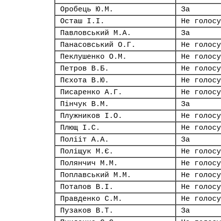
Оробець Ю.М.
За
Осташ І.І.
Не голосу
Павловський М.А.
За
Панасовський О.Г.
Не голосу
Пеклушенко О.М.
Не голосу
Петров В.Б.
Не голосу
Пєхота В.Ю.
Не голосу
Писаренко А.Г.
Не голосу
Пінчук В.М.
За
Плужников І.О.
Не голосу
Плющ І.С.
Не голосу
Полііт А.А.
За
Поліщук М.Є.
Не голосу
Полянчич М.М.
Не голосу
Поплавський М.М.
Не голосу
Потапов В.І.
Не голосу
Правденко С.М.
Не голосу
Пузаков В.Т.
За