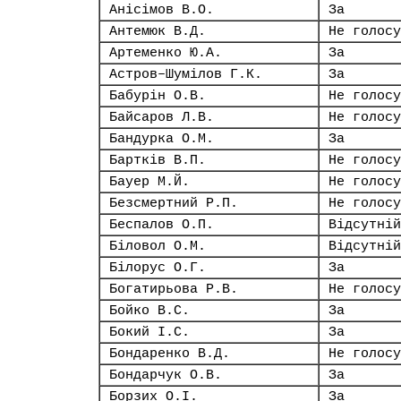
Анісімов В.О.
За
Антемюк В.Д.
Не голосу
Артеменко Ю.А.
За
Астров–Шумілов Г.К.
За
Бабурін О.В.
Не голосу
Байсаров Л.В.
Не голосу
Бандурка О.М.
За
Бартків В.П.
Не голосу
Бауер М.Й.
Не голосу
Безсмертний Р.П.
Не голосу
Беспалов О.П.
Відсутній
Біловол О.М.
Відсутній
Білорус О.Г.
За
Богатирьова Р.В.
Не голосу
Бойко В.С.
За
Бокий І.С.
За
Бондаренко В.Д.
Не голосу
Бондарчук О.В.
За
Борзих О.І.
За