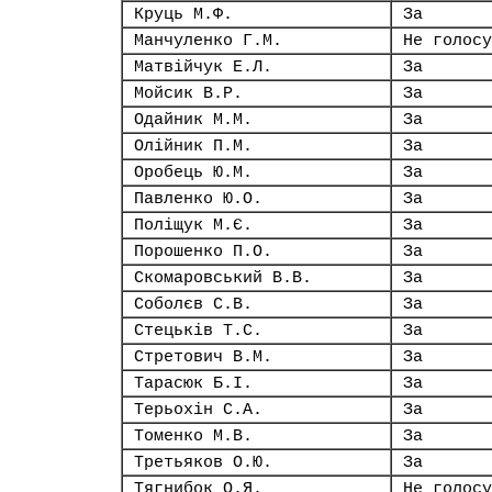
Круць М.Ф.
За
Манчуленко Г.М.
Не голосу
Матвійчук Е.Л.
За
Мойсик В.Р.
За
Одайник М.М.
За
Олійник П.М.
За
Оробець Ю.М.
За
Павленко Ю.О.
За
Поліщук М.Є.
За
Порошенко П.О.
За
Скомаровський В.В.
За
Соболєв С.В.
За
Стецьків Т.С.
За
Стретович В.М.
За
Тарасюк Б.І.
За
Терьохін С.А.
За
Томенко М.В.
За
Третьяков О.Ю.
За
Тягнибок О.Я.
Не голосу