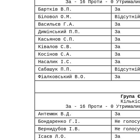
За - 16 Проти - 0 Утримали
Бартків В.П.
За
Біловол О.М.
Відсутній
Васильєв Г.А.
За
Димінський П.П.
За
Касьянов С.П.
За
Ківалов С.В.
За
Косінов С.А.
За
Насалик І.С.
За
Сабашук П.П.
Відсутній
Фіалковський В.О.
За
Група 
Кількі
За - 16 Проти - 0 Утримали
Антемюк В.Д.
За
Бондаренко Г.І.
Не голосу
Вернидубов І.В.
Не голосу
Ісаєв Л.О.
За