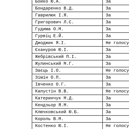
Бойко Ю.А.
За
Бондаренко В.Д.
За
Гаврилюк І.Я.
За
Григорович Л.С.
За
Гудима О.М.
За
Гурвіц Е.Й.
За
Джоджик Я.І.
Не голосу
Єхануров Ю.І.
За
Жебрівський П.І.
За
Жулинський М.Г.
За
Заєць І.О.
Не голосу
Зімін О.П.
За
Івченко О.Г.
За
Капустін В.В.
Не голосу
Катеринчук М.Д.
За
Кендзьор Я.М.
За
Ключковський Ю.Б.
За
Король В.М.
За
Костенко Ю.І.
Не голосу