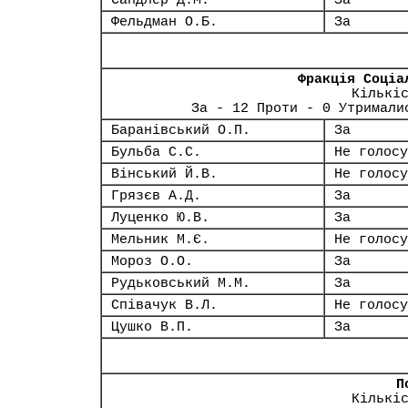
Сандлер Д.М.
За
Фельдман О.Б.
За
Фракція Соціа
Кількі
За - 12 Проти - 0 Утримали
Баранівський О.П.
За
Бульба С.С.
Не голосу
Вінський Й.В.
Не голосу
Грязєв А.Д.
За
Луценко Ю.В.
За
Мельник М.Є.
Не голосу
Мороз О.О.
За
Рудьковський М.М.
За
Співачук В.Л.
Не голосу
Цушко В.П.
За
П
Кількі