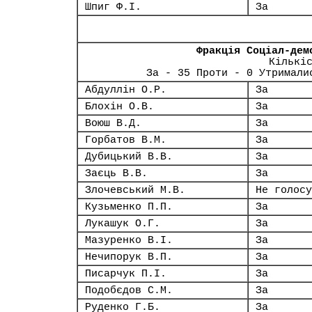
Шпиг Ф.І.
За
Фракція Соціал-дем
Кількі
За - 35 Проти - 0 Утримали
Абдуллін О.Р.
За
Блохін О.В.
За
Воюш В.Д.
За
Горбатов В.М.
За
Дубицький В.В.
За
Заєць В.В.
За
Злочевський М.В.
Не голосу
Кузьменко П.П.
За
Лукашук О.Г.
За
Мазуренко В.І.
За
Нечипорук В.П.
За
Писарчук П.І.
За
Подобєдов С.М.
За
Руденко Г.Б.
За