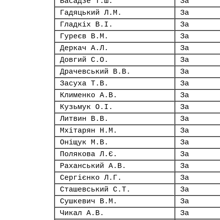
Васадзе Т.Ш.
За
Гадяцький Л.М.
За
Гладкіх В.І.
За
Гуреєв В.М.
За
Деркач А.Л.
За
Довгий С.О.
За
Драчевський В.В.
За
Засуха Т.В.
За
Клименко А.В.
За
Кузьмук О.І.
За
Литвин В.В.
За
Мхітарян Н.М.
За
Оніщук М.В.
За
Полякова Л.Є.
За
Раханський А.В.
За
Сергієнко Л.Г.
За
Сташевський С.Т.
За
Сушкевич В.М.
За
Чикал А.В.
За