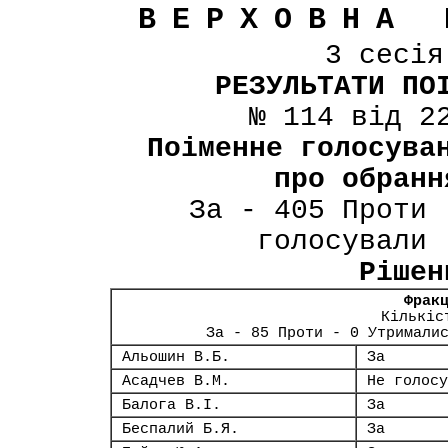
ВЕРХОВНА 
3 сесі
РЕЗУЛЬТАТИ ПО
№ 114 від 2
Поіменне голосува
про обранн
За - 405 Проти 
голосували 
Рішен
Фрак
Кількіс
За - 85 Проти - 0 Утримали
Альошин В.Б.
За
Асадчев В.М.
Не голосу
Балога В.І.
За
Беспалий Б.Я.
За