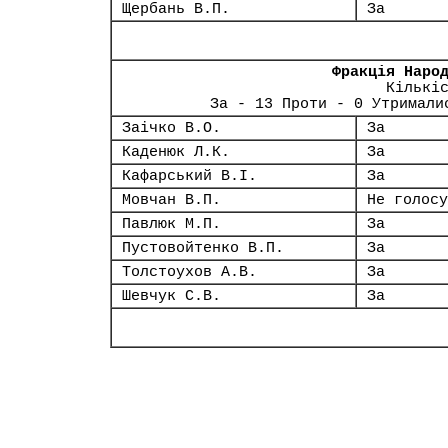
Щербань В.П.
За
Фракція Наро
Кількі
За - 13 Проти - 0 Утримали
Заічко В.О.
За
Каденюк Л.К.
За
Кафарський В.І.
За
Мовчан В.П.
Не голосу
Павлюк М.П.
За
Пустовойтенко В.П.
За
Толстоухов А.В.
За
Шевчук С.В.
За