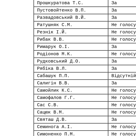
Прошкуратова Т.С.
За
Пустовойтенко В.П.
За
Развадовський В.Й.
За
Ратушняк С.М.
Не голосу
Резнік І.Й.
Не голосу
Рибак В.В.
Не голосу
Римарук О.І.
За
Родіонов М.К.
Не голосу
Рудковський Д.О.
За
Рябіка В.Л.
За
Сабашук П.П.
Відсутній
Салигін В.В.
За
Самойлик К.С.
Не голосу
Самофалов Г.Г.
Не голосу
Сас С.В.
Не голосу
Сацюк В.М.
Не голосу
Святаш Д.В.
За
Семинога А.І.
Не голосу
Симоненко П.М.
Не голосу