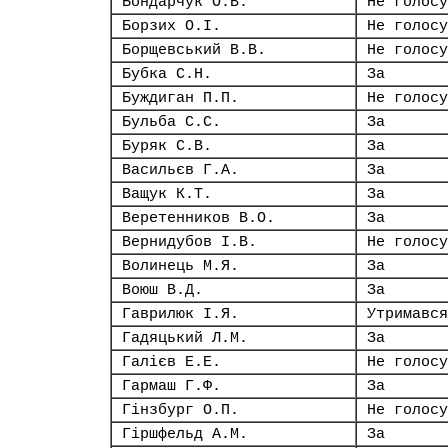
Бондарчук О.В.
Не голосу
Борзих О.І.
Не голосу
Борщевський В.В.
Не голосу
Бубка С.Н.
За
Буждиган П.П.
Не голосу
Бульба С.С.
За
Буряк С.В.
За
Васильєв Г.А.
За
Ващук К.Т.
За
Веретенников В.О.
За
Вернидубов І.В.
Не голосу
Волинець М.Я.
За
Воюш В.Д.
За
Гаврилюк І.Я.
Утримався
Гадяцький Л.М.
За
Галієв Е.Е.
Не голосу
Гармаш Г.Ф.
За
Гінзбург О.П.
Не голосу
Гіршфельд А.М.
За