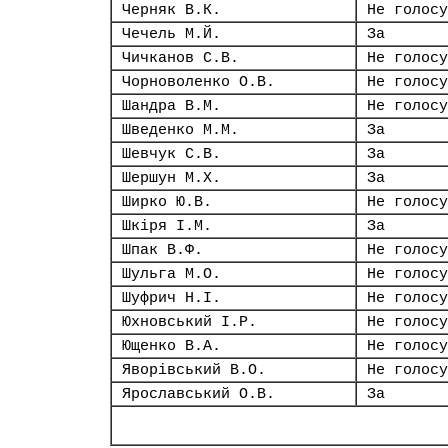
Черняк В.К.
Не голосу
Чечель М.Й.
За
Чичканов С.В.
Не голосу
Чорноволенко О.В.
Не голосу
Шандра В.М.
Не голосу
Шведенко М.М.
За
Шевчук С.В.
За
Шершун М.Х.
За
Ширко Ю.В.
Не голосу
Шкіря І.М.
За
Шпак В.Ф.
Не голосу
Шульга М.О.
Не голосу
Шуфрич Н.І.
Не голосу
Юхновський І.Р.
Не голосу
Ющенко В.А.
Не голосу
Яворівський В.О.
Не голосу
Ярославський О.В.
За