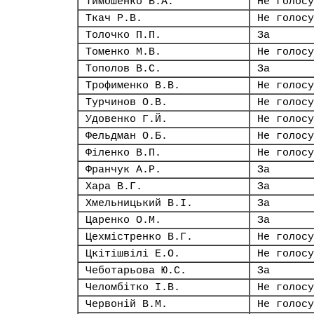
Тимошенко В.А.
Не голосу
Ткач Р.В.
Не голосу
Толочко П.П.
За
Томенко М.В.
Не голосу
Тополов В.С.
За
Трофименко В.В.
Не голосу
Турчинов О.В.
Не голосу
Удовенко Г.Й.
Не голосу
Фельдман О.Б.
Не голосу
Філенко В.П.
Не голосу
Франчук А.Р.
За
Хара В.Г.
За
Хмельницький В.І.
За
Царенко О.М.
За
Цехмістренко В.Г.
Не голосу
Цкітішвілі Е.О.
Не голосу
Чеботарьова Ю.С.
За
Челомбітко І.В.
Не голосу
Червоній В.М.
Не голосу