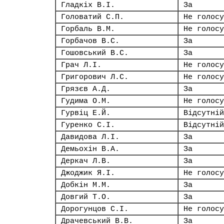
Гладкіх В.І.
За
Головатий С.П.
Не голосу
Горбаль В.М.
Не голосу
Горбачов В.С.
За
Гошовський В.С.
За
Грач Л.І.
Не голосу
Григорович Л.С.
Не голосу
Грязєв А.Д.
За
Гудима О.М.
Не голосу
Гурвіц Е.Й.
Відсутній
Гуренко С.І.
Відсутній
Давидова Л.І.
За
Демьохін В.А.
За
Деркач Л.В.
За
Джоджик Я.І.
Не голосу
Добкін М.М.
За
Довгий Т.О.
За
Дорогунцов С.І.
Не голосу
Драчевський В.В.
За