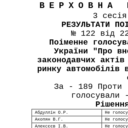
ВЕРХОВНА 
3 сесі
РЕЗУЛЬТАТИ ПО
№ 122 від 2
Поіменне голосув
України "Про вн
законодавчих актів
ринку автомобілів 
За - 189 Проти 
голосували 
Рішенн
Абдуллін О.Р.
Не голосу
Акопян В.Г.
Не голосу
Алексєєв І.В.
Не голосу