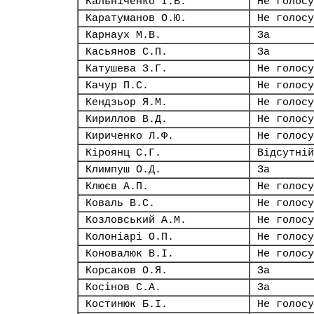
Кальніченко І.В.
Не голосу
Каратуманов О.Ю.
Не голосу
Карнаух М.В.
За
Касьянов С.П.
За
Катушева З.Г.
Не голосу
Качур П.С.
Не голосу
Кендзьор Я.М.
Не голосу
Кириллов В.Д.
Не голосу
Кириченко Л.Ф.
Не голосу
Кіроянц С.Г.
Відсутній
Климпуш О.Д.
За
Клюєв А.П.
Не голосу
Коваль В.С.
Не голосу
Козловський А.М.
Не голосу
Колоніарі О.П.
Не голосу
Коновалюк В.І.
Не голосу
Корсаков О.Я.
За
Косінов С.А.
За
Костинюк Б.І.
Не голосу