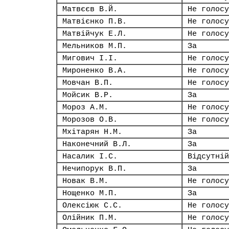
Матвєєв В.Й.
Не голосу
Матвієнко П.В.
Не голосу
Матвійчук Е.Л.
Не голосу
Мельников М.П.
За
Мигович І.І.
Не голосу
Мироненко В.А.
Не голосу
Мовчан В.П.
Не голосу
Мойсик В.Р.
За
Мороз А.М.
Не голосу
Морозов О.В.
Не голосу
Мхітарян Н.М.
За
Наконечний В.Л.
За
Насалик І.С.
Відсутній
Нечипорук В.П.
За
Новак В.М.
Не голосу
Нощенко М.П.
За
Олексіюк С.С.
Не голосу
Олійник П.М.
Не голосу