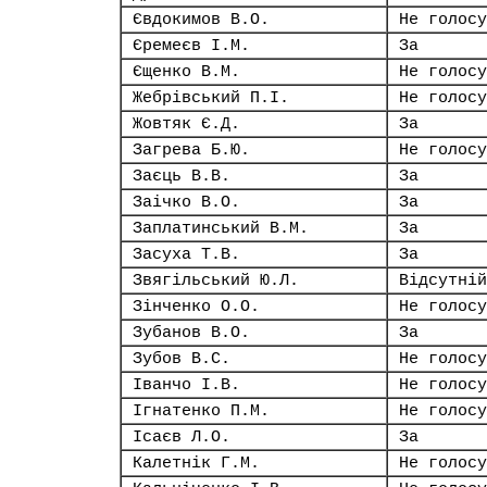
Євдокимов В.О.
Не голосу
Єремеєв І.М.
За
Єщенко В.М.
Не голосу
Жебрівський П.І.
Не голосу
Жовтяк Є.Д.
За
Загрева Б.Ю.
Не голосу
Заєць В.В.
За
Заічко В.О.
За
Заплатинський В.М.
За
Засуха Т.В.
За
Звягільський Ю.Л.
Відсутній
Зінченко О.О.
Не голосу
Зубанов В.О.
За
Зубов В.С.
Не голосу
Іванчо І.В.
Не голосу
Ігнатенко П.М.
Не голосу
Ісаєв Л.О.
За
Калетнік Г.М.
Не голосу