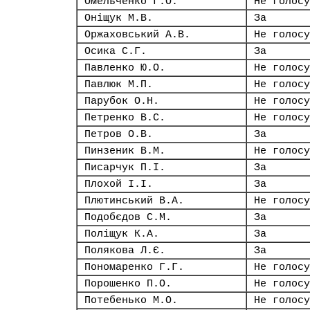
Омельченко Г.О.
Не голосу
Оніщук М.В.
За
Оржаховський А.В.
Не голосу
Осика С.Г.
За
Павленко Ю.О.
Не голосу
Павлюк М.П.
Не голосу
Парубок О.Н.
Не голосу
Петренко В.С.
Не голосу
Петров О.В.
За
Пинзеник В.М.
Не голосу
Писарчук П.І.
За
Плохой І.І.
За
Плютинський В.А.
Не голосу
Подобєдов С.М.
За
Поліщук К.А.
За
Полякова Л.Є.
За
Пономаренко Г.Г.
Не голосу
Порошенко П.О.
Не голосу
Потебенько М.О.
Не голосу