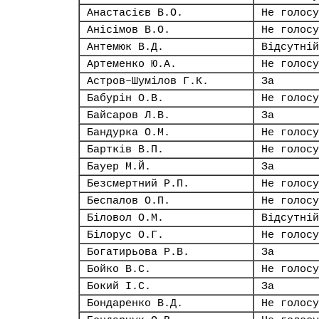
Анастасієв В.О.
Не голосу
Анісімов В.О.
Не голосу
Антемюк В.Д.
Відсутній
Артеменко Ю.А.
Не голосу
Астров–Шумілов Г.К.
За
Бабурін О.В.
Не голосу
Байсаров Л.В.
За
Бандурка О.М.
Не голосу
Бартків В.П.
Не голосу
Бауер М.Й.
За
Безсмертний Р.П.
Не голосу
Беспалов О.П.
Не голосу
Біловол О.М.
Відсутній
Білорус О.Г.
Не голосу
Богатирьова Р.В.
За
Бойко В.С.
Не голосу
Бокий І.С.
За
Бондаренко В.Д.
Не голосу