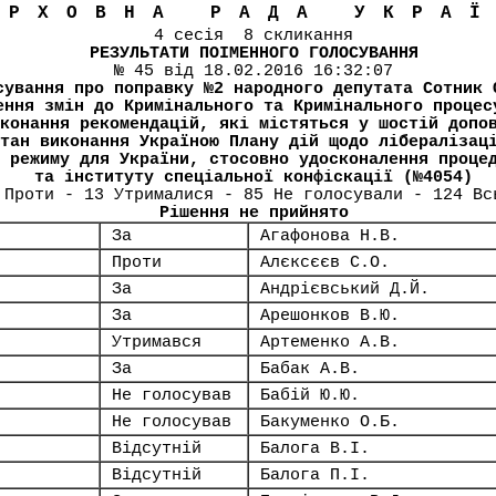
ЕРХОВНА РАДА УКРА
4 сесія 8 скликання
РЕЗУЛЬТАТИ ПОІМЕННОГО ГОЛОСУВАННЯ
№ 45 від 18.02.2016 16:32:07
сування про поправку №2 народного депутата Сотник 
ення змін до Кримінального та Кримінального процес
конання рекомендацій, які містяться у шостій допо
тан виконання Україною Плану дій щодо лібералізац
 режиму для України, стосовно удосконалення проце
та інституту спеціальної конфіскації (№4054)
 Проти - 13 Утрималися - 85 Не голосували - 124 Вс
Рішення не прийнято
За
Агафонова Н.В.
Проти
Алєксєєв С.О.
За
Андрієвський Д.Й.
За
Арешонков В.Ю.
Утримався
Артеменко А.В.
За
Бабак А.В.
Не голосував
Бабій Ю.Ю.
Не голосував
Бакуменко О.Б.
Відсутній
Балога В.І.
Відсутній
Балога П.І.