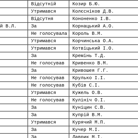
Відсутній
Козир Б.Ю.
Утримався
Колєсніков Д.В.
Відсутня
Кононенко І.В.
й В.Л.
За
Корнацький А.О.
Не голосувала
Король В.М.
Утримався
Корчинська О.А.
Утримався
Котвіцький І.О.
За
Кремінь Т.Д.
Не голосував
Кривенко В.М.
За
Кривошея Г.Г.
Не голосував
Крулько І.І.
Не голосував
Кубів С.І.
Утримався
Кужель О.В.
Не голосував
Кулініч О.І.
За
Куніцин С.В.
За
Купрій В.М.
Утримався
Курячий М.П.
За
Кучер М.І.
За
Лаврик М.І.