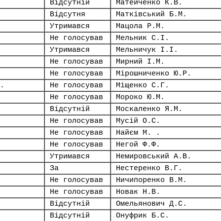
Відсутній
Матейченко К.В.
Відсутня
Матківський Б.М.
Утримався
Мацола Р.М.
Не голосував
Мельник С.І.
Утримався
Мельничук І.І.
Не голосував
Мирний І.М.
Не голосував
Мірошниченко Ю.Р.
.
Не голосував
Міщенко С.Г.
Не голосував
Мороко Ю.М.
Відсутній
Москаленко Я.М.
Не голосував
Мусій О.С.
Не голосував
Найєм М. .
Не голосував
Негой Ф.Ф.
Утримався
Немировський А.В.
За
Нестеренко В.Г.
Не голосував
Ничипоренко В.М.
Не голосував
Новак Н.В.
Відсутній
Омельянович Д.С.
Відсутній
Онуфрик Б.С.