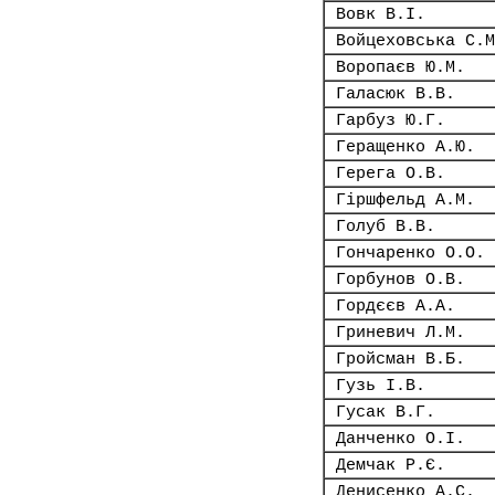
Вовк В.І.
Войцеховська С.М
Воропаєв Ю.М.
Галасюк В.В.
Гарбуз Ю.Г.
Геращенко А.Ю.
Герега О.В.
Гіршфельд А.М.
Голуб В.В.
Гончаренко О.О.
Горбунов О.В.
Гордєєв А.А.
Гриневич Л.М.
Гройсман В.Б.
Гузь І.В.
Гусак В.Г.
Данченко О.І.
Демчак Р.Є.
Денисенко А.С.