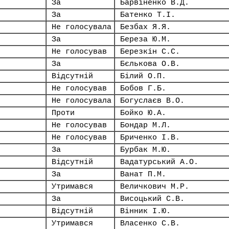
За
Барвіненко В.Д.
За
Батенко Т.І.
Не голосувала
Безбах Я.Я.
За
Береза Ю.М.
Не голосував
Березкін С.С.
За
Бєлькова О.В.
Відсутній
Білий О.П.
Не голосував
Бобов Г.Б.
Не голосувала
Богуслаєв В.О.
Проти
Бойко Ю.А.
Не голосував
Бондар М.Л.
Не голосував
Бриченко І.В.
За
Бурбак М.Ю.
Відсутній
Вадатурський А.О.
За
Ванат П.М.
Утримався
Величкович М.Р.
За
Висоцький С.В.
Відсутній
Вінник І.Ю.
Утримався
Власенко С.В.