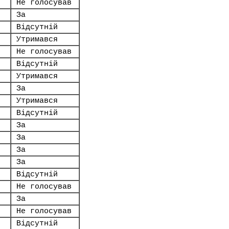
Не голосував
За
Відсутній
Утримався
Не голосував
Відсутній
Утримався
За
Утримався
Відсутній
За
За
За
За
Відсутній
Не голосував
За
Не голосував
Відсутній