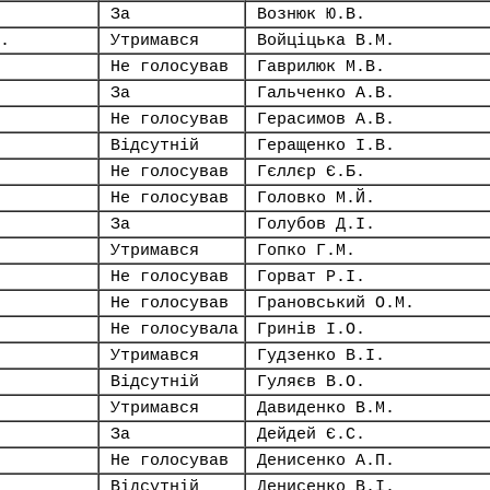
За
Вознюк Ю.В.
.
Утримався
Войціцька В.М.
Не голосував
Гаврилюк М.В.
За
Гальченко А.В.
Не голосував
Герасимов А.В.
Відсутній
Геращенко І.В.
Не голосував
Гєллєр Є.Б.
Не голосував
Головко М.Й.
За
Голубов Д.І.
Утримався
Гопко Г.М.
Не голосував
Горват Р.І.
Не голосував
Грановський О.М.
Не голосувала
Гринів І.О.
Утримався
Гудзенко В.І.
Відсутній
Гуляєв В.О.
Утримався
Давиденко В.М.
За
Дейдей Є.С.
Не голосував
Денисенко А.П.
Відсутній
Денисенко В.І.