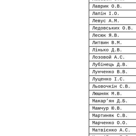
Лаврик О.В.
Лапін І.О.
Левус А.М.
Ледовських О.В.
Лесюк Я.В.
Литвин В.М.
Лінько Д.В.
Лозовой А.С.
Лубінець Д.В.
Лунченко В.В.
Луценко І.С.
Льовочкін С.В.
Люшняк М.В.
Макар’ян Д.Б.
Мамчур Ю.В.
Мартиняк С.В.
Марченко О.О.
Матвієнко А.С.