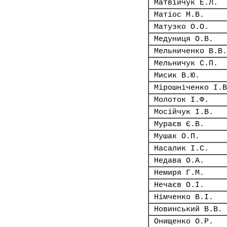
Матвійчук Е.Л.
Матіос М.В.
Матузко О.О.
Медуниця О.В.
Мельниченко В.В.
Мельничук С.П.
Мисик В.Ю.
Мірошніченко І.В
Молоток І.Ф.
Мосійчук І.В.
Мураєв Є.В.
Мушак О.П.
Насалик І.С.
Недава О.А.
Немиря Г.М.
Нечаєв О.І.
Німченко В.І.
Новинський В.В.
Онищенко О.Р.