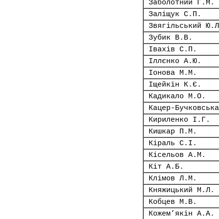
Заболотний Г.М.
Заліщук С.П.
Звягільський Ю.Л
Зубик В.В.
Івахів С.П.
Іллєнко А.Ю.
Іонова М.М.
Іщейкін К.Є.
Кадикало М.О.
Кацер-Бучковська
Кириленко І.Г.
Кишкар П.М.
Кіраль С.І.
Кісельов А.М.
Кіт А.Б.
Клімов Л.М.
Княжицький М.Л.
Кобцев М.В.
Кожем’якін А.А.