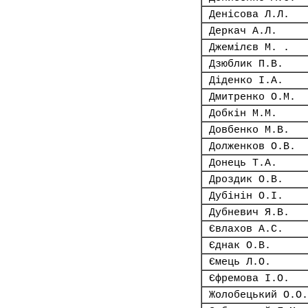
Денісова Л.Л.
Деркач А.Л.
Джемілєв М. .
Дзюблик П.В.
Діденко І.А.
Дмитренко О.М.
Добкін М.М.
Довбенко М.В.
Долженков О.В.
Донець Т.А.
Дроздик О.В.
Дубінін О.І.
Дубневич Я.В.
Євлахов А.С.
Єднак О.В.
Ємець Л.О.
Єфремова І.О.
Жолобецький О.О.