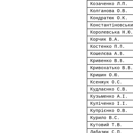
Козаченко Л.П.
Колганова О.В.
Кондратюк О.К.
Константіновськи
Королевська Н.Ю.
Корчик В.А.
Костенко П.П.
Кошелєва А.В.
Кривенко В.В.
Кривохатько В.В.
Кришин О.Ю.
Ксенжук О.С.
Кудлаєнко С.В.
Кузьменко А.І.
Куліченко І.І.
Купрієнко О.В.
Курило В.С.
Кутовий Т.В.
Лабазюк С.П.