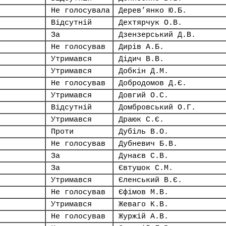
Не голосувала
Дерев’янко Ю.Б.
Відсутній
Дехтярчук О.В.
За
Дзензерський Д.В.
Не голосував
Дирів А.Б.
Утримався
Дідич В.В.
Утримався
Добкін Д.М.
Не голосував
Добродомов Д.Є.
Утримався
Довгий О.С.
Відсутній
Домбровський О.Г.
Утримався
Драюк С.Є.
Проти
Дубіль В.О.
Не голосував
Дубневич Б.В.
За
Дунаєв С.В.
За
Євтушок С.М.
Утримався
Єленський В.Є.
Не голосував
Єфімов М.В.
Утримався
Жеваго К.В.
Не голосував
Журжій А.В.