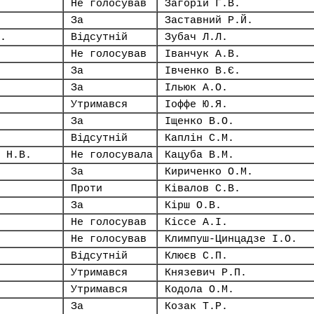
Не голосував
Загорій Г.В.
За
Заставний Р.Й.
.
Відсутній
Зубач Л.Л.
Не голосував
Іванчук А.В.
За
Івченко В.Є.
За
Ільюк А.О.
Утримався
Іоффе Ю.Я.
За
Іщенко В.О.
Відсутній
Каплін С.М.
 Н.В.
Не голосувала
Кацуба В.М.
За
Кириченко О.М.
Проти
Ківалов С.В.
За
Кірш О.В.
Не голосував
Кіссе А.І.
Не голосував
Климпуш-Цинцадзе І.О.
Відсутній
Клюєв С.П.
Утримався
Князевич Р.П.
Утримався
Кодола О.М.
За
Козак Т.Р.