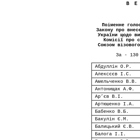
В
Поіменне голо
Закону про внес
України щодо ви
Комісії про с
Союзом візового
За - 130
Абдуллін О.Р.
Алексєєв І.С.
Амельченко В.В.
Антонищак А.Ф.
Ар’єв В.І.
Артюшенко І.А.
Бабенко В.Б.
Бакулін Є.М.
Балицький Є.В.
Балога І.І.