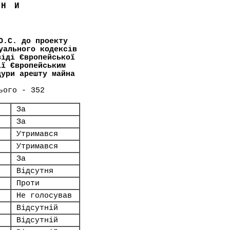
ЇНИ
О.С. до проекту
уального кодексів
віді Європейської
ії Європейським
дури арешту майна
ього - 352
За
За
Утримався
Утримався
За
Відсутня
Проти
Не голосував
Відсутній
Відсутній