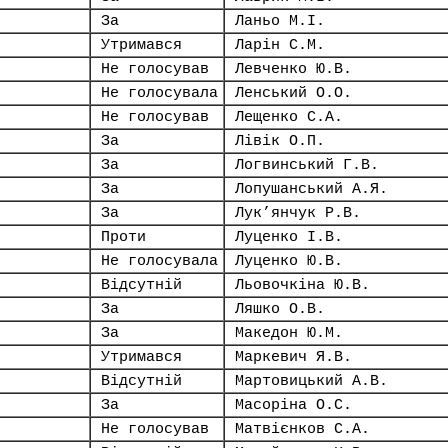
За
Ланьо М.І.
Утримався
Ларін С.М.
Не голосував
Левченко Ю.В.
Не голосувала
Ленський О.О.
Не голосував
Лещенко С.А.
За
Лівік О.П.
За
Логвинський Г.В.
За
Лопушанський А.Я.
За
Лук’янчук Р.В.
Проти
Луценко І.В.
Не голосувала
Луценко Ю.В.
Відсутній
Льовочкіна Ю.В.
За
Ляшко О.В.
За
Македон Ю.М.
Утримався
Маркевич Я.В.
Відсутній
Мартовицький А.В.
За
Масоріна О.С.
Не голосував
Матвієнков С.А.