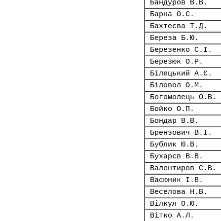
Бандуров В.В.
Барна О.С.
Бахтеєва Т.Д.
Береза Б.Ю.
Березенко С.І.
Березюк О.Р.
Білецький А.Є.
Біловол О.М.
Богомолець О.В.
Бойко О.П.
Бондар В.В.
Брензович В.І.
Бублик Ю.В.
Бухарєв В.В.
Валентиров С.В.
Васюник І.В.
Веселова Н.В.
Вілкул О.Ю.
Вітко А.Л.