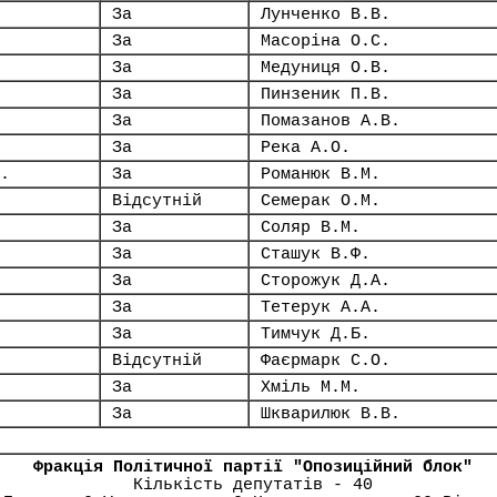
За
Лунченко В.В.
За
Масоріна О.С.
За
Медуниця О.В.
За
Пинзеник П.В.
За
Помазанов А.В.
За
Река А.О.
.
За
Романюк В.М.
Відсутній
Семерак О.М.
За
Соляр В.М.
За
Сташук В.Ф.
За
Сторожук Д.А.
За
Тетерук А.А.
За
Тимчук Д.Б.
Відсутній
Фаєрмарк С.О.
За
Хміль М.М.
За
Шкварилюк В.В.
Фракція Політичної партії "Опозиційний блок"
Кількість депутатів - 40