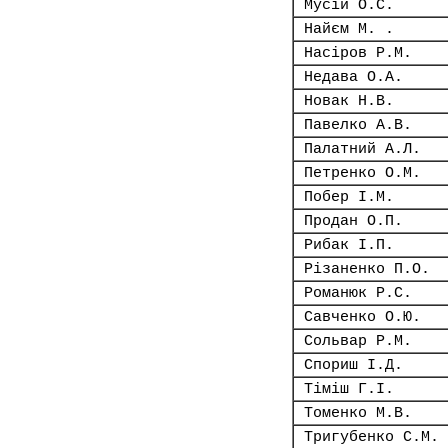
Мусій О.С.
Найєм М. .
Насіров Р.М.
Недава О.А.
Новак Н.В.
Павелко А.В.
Палатний А.Л.
Петренко О.М.
Побер І.М.
Продан О.П.
Рибак І.П.
Різаненко П.О.
Романюк Р.С.
Савченко О.Ю.
Сольвар Р.М.
Спориш І.Д.
Тіміш Г.І.
Томенко М.В.
Тригубенко С.М.