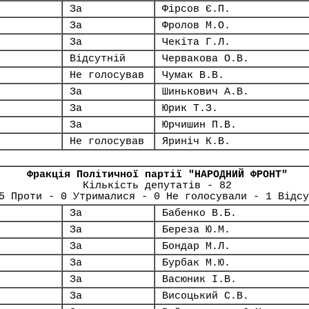
За
Фірсов Є.П.
За
Фролов М.О.
За
Чекіта Г.Л.
Відсутній
Червакова О.В.
Не голосував
Чумак В.В.
За
Шинькович А.В.
За
Юрик Т.З.
За
Юрчишин П.В.
Не голосував
Яриніч К.В.
Фракція Політичної партії "НАРОДНИЙ ФРОНТ"
Кількість депутатів - 82
5 Проти - 0 Утрималися - 0 Не голосували - 1 Відсу
За
Бабенко В.Б.
За
Береза Ю.М.
За
Бондар М.Л.
За
Бурбак М.Ю.
За
Васюник І.В.
За
Висоцький С.В.