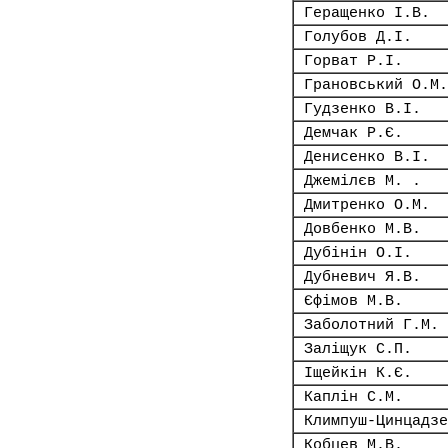
Геращенко І.В.
Голубов Д.І.
Горват Р.І.
Грановський О.М.
Гудзенко В.І.
Демчак Р.Є.
Денисенко В.І.
Джемілєв М. .
Дмитренко О.М.
Довбенко М.В.
Дубінін О.І.
Дубневич Я.В.
Єфімов М.В.
Заболотний Г.М.
Заліщук С.П.
Іщейкін К.Є.
Каплін С.М.
Климпуш-Цинцадзе
Кобцев М.В.