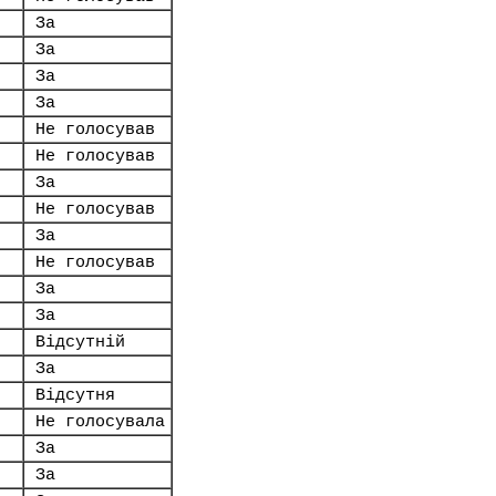
За
За
За
За
Не голосував
Не голосував
За
Не голосував
За
Не голосував
За
За
Відсутній
За
Відсутня
Не голосувала
За
За