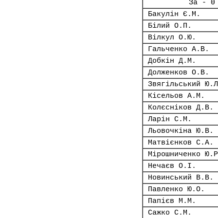
За - 0
Бакулін Є.М.
Білий О.П.
Вілкул О.Ю.
Гальченко А.В.
Добкін Д.М.
Долженков О.В.
Звягільський Ю.Л
Кісельов А.М.
Колєсніков Д.В.
Ларін С.М.
Льовочкіна Ю.В.
Матвієнков С.А.
Мірошниченко Ю.Р
Нечаєв О.І.
Новинський В.В.
Павленко Ю.О.
Папієв М.М.
Сажко С.М.