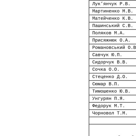
Лук’янчук Р.В.
Мартиненко М.В.
Матейченко К.В.
Пашинський С.В.
Поляков М.А.
Присяжнюк О.А.
Романовський О.В
Савчук Ю.П.
Сидорчук В.В.
Сочка О.О.
Стеценко Д.О.
Сюмар В.П.
Тимошенко Ю.В.
Унгурян П.Я.
Федорук М.Т.
Чорновол Т.М.