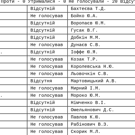
 Проти - 0 Утрималися - 0 Не голосували - 20 Відсу
Відсутній
Бахтеєва Т.Д.
Не голосував
Бойко Ю.А.
Відсутній
Воропаєв Ю.М.
Відсутній
Гусак В.Г.
Відсутній
Добкін М.М.
Не голосував
Дунаєв С.В.
.
Відсутній
Іоффе Ю.Я.
Не голосував
Козак Т.Р.
Не голосував
Королевська Н.Ю.
Не голосував
Льовочкін С.В.
Відсутня
Мартовицький А.В.
Не голосував
Мирний І.М.
.
Не голосував
Мороко Ю.М.
Відсутній
Німченко В.І.
Відсутній
Омельянович Д.С.
Не голосував
Павлов К.Ю.
Не голосував
Рабінович В.З.
Не голосував
Скорик М.Л.