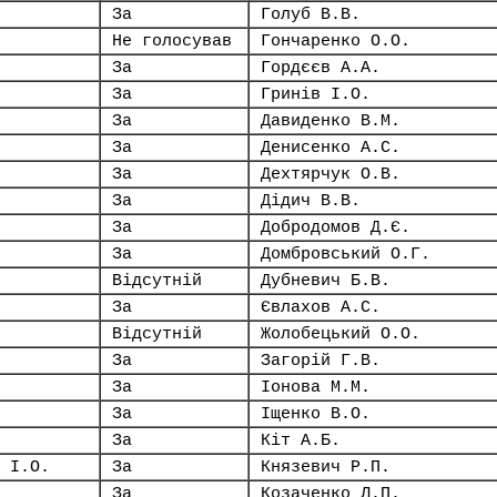
За
Голуб В.В.
Не голосував
Гончаренко О.О.
За
Гордєєв А.А.
За
Гринів І.О.
За
Давиденко В.М.
За
Денисенко А.С.
За
Дехтярчук О.В.
За
Дідич В.В.
За
Добродомов Д.Є.
За
Домбровський О.Г.
Відсутній
Дубневич Б.В.
За
Євлахов А.С.
Відсутній
Жолобецький О.О.
За
Загорій Г.В.
За
Іонова М.М.
За
Іщенко В.О.
За
Кіт А.Б.
 І.О.
За
Князевич Р.П.
За
Козаченко Л.П.