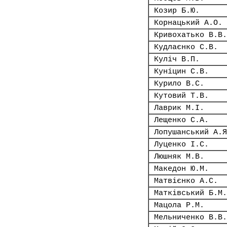
Козир Б.Ю.
Корнацький А.О.
Кривохатько В.В.
Кудлаєнко С.В.
Куліч В.П.
Куніцин С.В.
Курило В.С.
Кутовий Т.В.
Лаврик М.І.
Лещенко С.А.
Лопушанський А.Я
Луценко І.С.
Люшняк М.В.
Македон Ю.М.
Матвієнко А.С.
Матківський Б.М.
Мацола Р.М.
Мельниченко В.В.