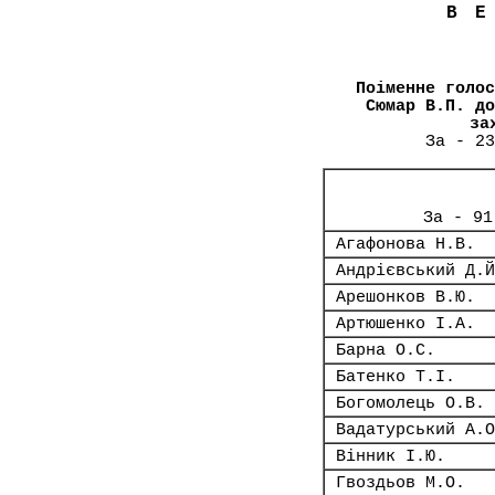
В
Поіменне голос
Сюмар В.П. до
за
За - 23
За - 91
Агафонова Н.В.
Андрієвський Д.Й
Арешонков В.Ю.
Артюшенко І.А.
Барна О.С.
Батенко Т.І.
Богомолець О.В.
Вадатурський А.О
Вінник І.Ю.
Гвоздьов М.О.