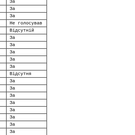
За
За
За
Не голосував
Відсутній
За
За
За
За
За
Відсутня
За
За
За
За
За
За
За
За