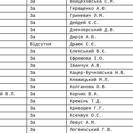
За
Войцеховська С.М.
За
Геращенко А.Ю.
За
Гриневич Л.М.
За
Дейдей Є.С.
За
Дзензерський Д.В.
За
Дирів А.Б.
Відсутня
Драюк С.Є.
За
Єленський В.Є.
За
Єфремова І.О.
За
Іванчук А.В.
За
Кацер-Бучковська Н.В.
За
Княжицький М.Л.
За
Колганова О.В.
й В.Л.
За
Корчик В.А.
За
Кремінь Т.Д.
За
Кривошея Г.Г.
За
Ксенжук О.С.
За
Левус А.М.
За
Логвинський Г.В.