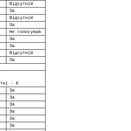
Відсутній
За
Відсутній
За
Не голосував
За
За
Відсутній
За
тні - 6
За
За
За
За
За
За