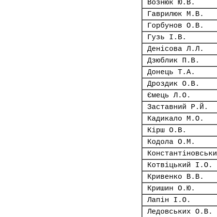
Вознюк Ю.В.
Гаврилюк М.В.
Горбунов О.В.
Гузь І.В.
Денісова Л.Л.
Дзюблик П.В.
Донець Т.А.
Дроздик О.В.
Ємець Л.О.
Заставний Р.Й.
Кадикало М.О.
Кірш О.В.
Кодола О.М.
Константіновськи
Котвіцький І.О.
Кривенко В.В.
Кришин О.Ю.
Лапін І.О.
Ледовських О.В.