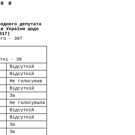
ЇНИ
родного депутата
ів України щодо
317)
ого - 307
тні - 39
Відсутній
Відсутній
Не голосував
Відсутній
За
Не голосувала
Відсутній
Відсутній
За
За