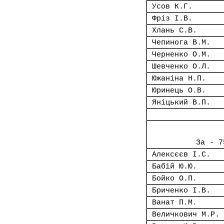
Усов К.Г.
Фріз І.В.
Хлань С.В.
Чепинога В.М.
Черненко О.М.
Шевченко О.Л.
Южаніна Н.П.
Юринець О.В.
Яніцький В.П.
За - 7
Алексєєв І.С.
Бабій Ю.Ю.
Бойко О.П.
Бриченко І.В.
Ванат П.М.
Величкович М.Р.