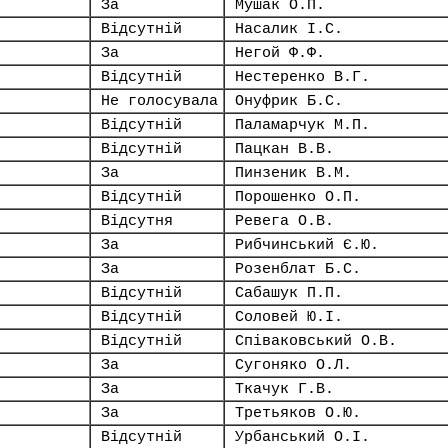
За
Мушак О.П.
Відсутній
Насалик І.С.
За
Негой Ф.Ф.
Відсутній
Нестеренко В.Г.
Не голосувала
Онуфрик Б.С.
Відсутній
Паламарчук М.П.
Відсутній
Пацкан В.В.
За
Пинзеник В.М.
Відсутній
Порошенко О.П.
Відсутня
Ревега О.В.
За
Рибчинський Є.Ю.
За
Розенблат Б.С.
Відсутній
Сабашук П.П.
Відсутній
Соловей Ю.І.
Відсутній
Співаковський О.В.
За
Сугоняко О.Л.
За
Ткачук Г.В.
За
Третьяков О.Ю.
Відсутній
Урбанський О.І.