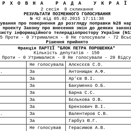
ЕРХОВНА РАДА УКРА
2 сесія 8 скликання
РЕЗУЛЬТАТИ ПОІМЕННОГО ГОЛОСУВАННЯ
№ 42 від 05.02.2015 17:11:38
ування про повернення до розгляду поправки №28 на
 проекту Закону про внесення змін до деяких закон
хисту інформаційного телерадіопростору України (№1
5 Проти - 0 Утрималися - 0 Не голосували - 72 Всь
Рішення прийнято
Фракція ПАРТІЇ "БЛОК ПЕТРА ПОРОШЕНКА"
Кількість депутатів - 150
 Проти - 0 Утрималися - 0 Не голосували - 20 Відсу
Не голосувала
Алєксєєв С.О.
.
За
Антонищак А.Ф.
За
Ар’єв В.І.
За
Бакуменко О.Б.
За
Барна С.С.
За
Бєлькова О.В.
За
Брензович В.І.
.
За
Валентиров С.В.
За
Гарбуз Ю.Г.
Не голосував
Герасимов А.В.