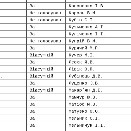
За
Кононенко І.В.
Не голосував
Король В.М.
Не голосував
Кубів С.І.
За
Кузьменко А.І.
За
Куліченко І.І.
Не голосував
Купрій В.М.
За
Курячий М.П.
Відсутній
Кучер М.І.
За
Лесюк Я.В.
Відсутній
Лівік О.П.
.
Відсутній
Лубінець Д.В.
За
Луценко Ю.В.
Відсутній
Макар’ян Д.Б.
За
Мамчур Ю.В.
За
Матіос М.В.
За
Матузко О.О.
За
Мельник С.І.
За
Мельничук І.І.