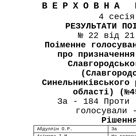
ВЕРХОВНА 
4 сесі
РЕЗУЛЬТАТИ ПО
№ 22 від 21
Поіменне голосува
про призначення
Славгородсько
(Славгород
Синельниківського 
області) (№4
За - 184 Проти 
голосували 
Рішенн
Абдуллін О.Р.
За