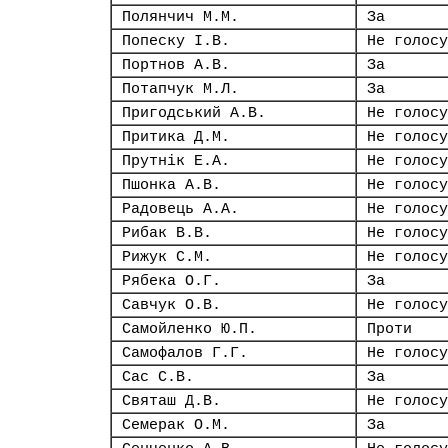
Полянчич М.М.
За
Попеску І.В.
Не голосу
Портнов А.В.
За
Потапчук М.Л.
За
Пригодський А.В.
Не голосу
Притика Д.М.
Не голосу
Прутнік Е.А.
Не голосу
Пшонка А.В.
Не голосу
Радовець А.А.
Не голосу
Рибак В.В.
Не голосу
Рижук С.М.
Не голосу
Рябека О.Г.
За
Савчук О.В.
Не голосу
Самойленко Ю.П.
Проти
Самофалов Г.Г.
Не голосу
Сас С.В.
За
Святаш Д.В.
Не голосу
Семерак О.М.
За