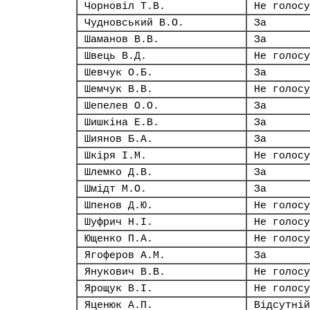
Чорновіл Т.В.
Не голосу
Чудновський В.О.
За
Шаманов В.В.
За
Швець В.Д.
Не голосу
Шевчук О.Б.
За
Шемчук В.В.
Не голосу
Шепелев О.О.
За
Шишкіна Е.В.
За
Шиянов Б.А.
За
Шкіря І.М.
Не голосу
Шлемко Д.В.
За
Шмідт М.О.
За
Шпенов Д.Ю.
Не голосу
Шуфрич Н.І.
Не голосу
Ющенко П.А.
Не голосу
Ягоферов А.М.
За
Янукович В.В.
Не голосу
Ярощук В.І.
Не голосу
Яценюк А.П.
Відсутній