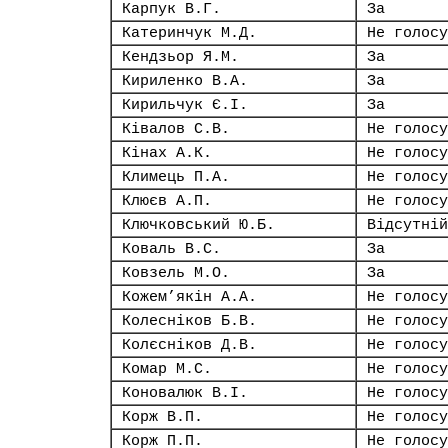
Карпук В.Г.
За
Катеринчук М.Д.
Не голосу
Кендзьор Я.М.
За
Кириленко В.А.
За
Кирильчук Є.І.
За
Ківалов С.В.
Не голосу
Кінах А.К.
Не голосу
Климець П.А.
Не голосу
Клюєв А.П.
Не голосу
Ключковський Ю.Б.
Відсутній
Коваль В.С.
За
Ковзель М.О.
За
Кожем’якін А.А.
Не голосу
Колесніков Б.В.
Не голосу
Колєсніков Д.В.
Не голосу
Комар М.С.
Не голосу
Коновалюк В.І.
Не голосу
Корж В.П.
Не голосу
Корж П.П.
Не голосу