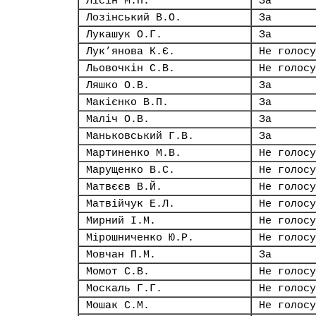
Лісін М.П.
За
Лозінський В.О.
За
Лукашук О.Г.
За
Лук’янова К.Є.
Не голосу
Льовочкін С.В.
Не голосу
Ляшко О.В.
За
Макієнко В.П.
За
Маліч О.В.
За
Маньковський Г.В.
За
Мартиненко М.В.
Не голосу
Марущенко В.С.
Не голосу
Матвєєв В.Й.
Не голосу
Матвійчук Е.Л.
Не голосу
Мирний І.М.
Не голосу
Мірошниченко Ю.Р.
Не голосу
Мовчан П.М.
За
Момот С.В.
Не голосу
Москаль Г.Г.
Не голосу
Мошак С.М.
Не голосу