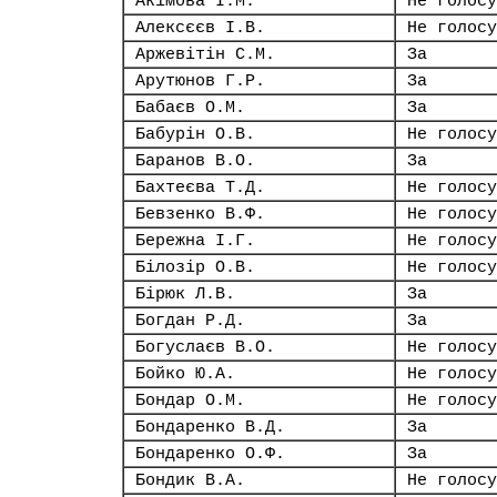
Акімова І.М.
Не голосу
Алексєєв І.В.
Не голосу
Аржевітін С.М.
За
Арутюнов Г.Р.
За
Бабаєв О.М.
За
Бабурін О.В.
Не голосу
Баранов В.О.
За
Бахтеєва Т.Д.
Не голосу
Бевзенко В.Ф.
Не голосу
Бережна І.Г.
Не голосу
Білозір О.В.
Не голосу
Бірюк Л.В.
За
Богдан Р.Д.
За
Богуслаєв В.О.
Не голосу
Бойко Ю.А.
Не голосу
Бондар О.М.
Не голосу
Бондаренко В.Д.
За
Бондаренко О.Ф.
За
Бондик В.А.
Не голосу