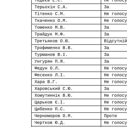
Тедеєв Е.С.
Не голосу
Терьохін С.А.
За
Тітенко С.М.
Не голосу
Ткаченко О.М.
Не голосу
Томенко М.В.
За
Трайдук М.Ф.
За
Третьяков О.Ю.
Відсутній
Трофименко В.В.
За
Турманов В.І.
За
Унгурян П.Я.
За
Федун О.Л.
Не голосу
Фесенко Л.І.
Не голосу
Хара В.Г.
Не голосу
Харовський С.Ю.
За
Хомутиннік В.Ю.
Не голосу
Царьков Є.І.
Не голосу
Цибенко П.С.
Не голосу
Черноморов О.М.
Проти
Чертков Ю.Д.
Не голосу