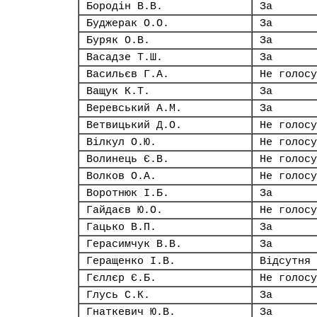
Бородін В.В.
За
Буджерак О.О.
За
Буряк О.В.
За
Васадзе Т.Ш.
За
Васильєв Г.А.
Не голосу
Ващук К.Т.
За
Веревський А.М.
За
Ветвицький Д.О.
Не голосу
Вілкул О.Ю.
Не голосу
Волинець Є.В.
Не голосу
Волков О.А.
Не голосу
Воротнюк І.Б.
За
Гайдаєв Ю.О.
Не голосу
Гацько В.П.
За
Герасимчук В.В.
За
Геращенко І.В.
Відсутня
Гєллєр Є.Б.
Не голосу
Глусь С.К.
За
Гнаткевич Ю.В.
За