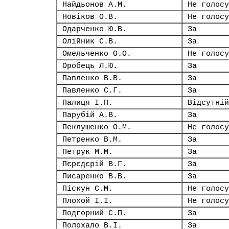
Найдьонов А.М.
Не голосу
Новіков О.В.
Не голосу
Одарченко Ю.В.
За
Олійник С.В.
За
Омельченко О.О.
Не голосу
Оробець Л.Ю.
За
Павленко В.В.
За
Павленко С.Г.
За
Палиця І.П.
Відсутній
Парубій А.В.
За
Пеклушенко О.М.
Не голосу
Петренко В.М.
За
Петрук М.М.
За
Пєрєдєрій В.Г.
За
Писаренко В.В.
За
Піскун С.М.
Не голосу
Плохой І.І.
Не голосу
Подгорний С.П.
За
Полохало В.І.
За