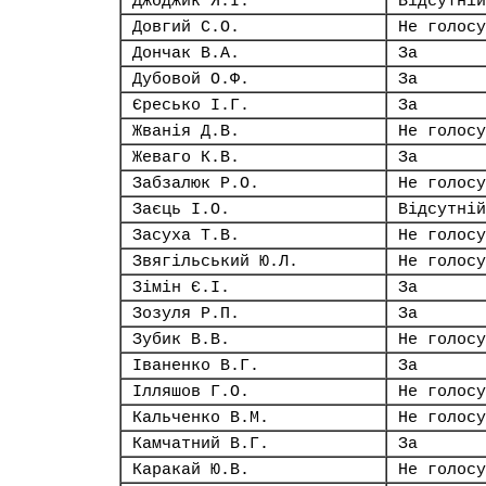
Джоджик Я.І.
Відсутній
Довгий С.О.
Не голосу
Дончак В.А.
За
Дубовой О.Ф.
За
Єресько І.Г.
За
Жванія Д.В.
Не голосу
Жеваго К.В.
За
Забзалюк Р.О.
Не голосу
Заєць І.О.
Відсутній
Засуха Т.В.
Не голосу
Звягільський Ю.Л.
Не голосу
Зімін Є.І.
За
Зозуля Р.П.
За
Зубик В.В.
Не голосу
Іваненко В.Г.
За
Ілляшов Г.О.
Не голосу
Кальченко В.М.
Не голосу
Камчатний В.Г.
За
Каракай Ю.В.
Не голосу