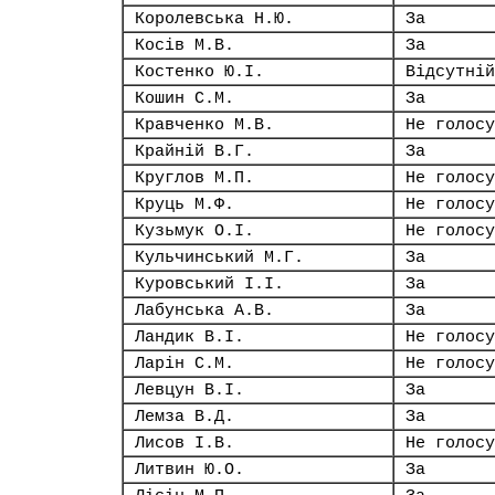
Королевська Н.Ю.
За
Косів М.В.
За
Костенко Ю.І.
Відсутній
Кошин С.М.
За
Кравченко М.В.
Не голосу
Крайній В.Г.
За
Круглов М.П.
Не голосу
Круць М.Ф.
Не голосу
Кузьмук О.І.
Не голосу
Кульчинський М.Г.
За
Куровський І.І.
За
Лабунська А.В.
За
Ландик В.І.
Не голосу
Ларін С.М.
Не голосу
Левцун В.І.
За
Лемза В.Д.
За
Лисов І.В.
Не голосу
Литвин Ю.О.
За