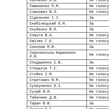
Сенченко А.В.
Не голосу
Симоненко П.М.
Не голосу
Сівкович В.Л.
Не голосу
Сідельник І.І.
За
Скибінецький О.М.
За
Скубенко В.П.
За
Слаута В.А.
Не голосу
Смітюх Г.Є.
Не голосу
Соколов М.В.
За
Сорочинська-Кириленко
Не голосу
Р.М.
Сподаренко І.В.
За
Стецьків Т.С.
Не голосу
Стойко І.М.
Не голосу
Стретович В.М.
Не голосу
Супруненко О.І.
Не голосу
Сухий Я.М.
Не голосу
Табачник Д.В.
Не голосу
Таран В.В.
За