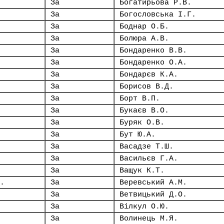
За
Богатирьова Р.В.
За
Богословська І.Г.
За
Боднар О.Б.
За
Болюра А.В.
За
Бондаренко В.В.
За
Бондаренко О.А.
За
Бондарєв К.А.
За
Борисов В.Д.
За
Борт В.П.
За
Букаєв В.О.
За
Буряк О.В.
За
Бут Ю.А.
За
Васадзе Т.Ш.
За
Васильєв Г.А.
За
Ващук К.Т.
.
За
Веревський А.М.
За
Ветвицький Д.О.
За
Вілкул О.Ю.
За
Волинець М.Я.