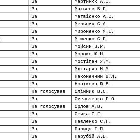
За
Мартинюк А.І.
За
Матвєєв В.Г.
За
Матвієнко А.С.
За
Мельник С.А.
За
Мироненко М.І.
.
За
Міщенко С.Г.
За
Мойсик В.Р.
За
Мороко Ю.М.
За
Мостіпан У.М.
За
Мхітарян Н.М.
За
Наконечний В.Л.
За
Новікова Ю.В.
Не голосував
Олійник В.С.
За
Омельченко Г.О.
Не голосував
Орлов А.В.
За
Осика С.Г.
За
Павленко С.Г.
За
Палиця І.П.
За
Парубій А.В.