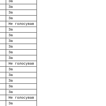
За
За
За
За
Не голосував
За
За
За
За
За
За
Не голосував
За
За
За
За
За
Не голосував
За