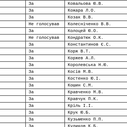
За
Ковальова Ю.В.
За
Кожара Л.О.
За
Козак В.В.
Не голосував
Колесніченко В.В.
За
Колоцей Ю.О.
Не голосував
Кондратюк О.К.
За
Константинов Є.С.
За
Корж В.Т.
За
Коржев А.Л.
За
Королевська Н.Ю.
За
Косів М.В.
За
Костенко Ю.І.
За
Кошин С.М.
За
Кравченко М.В.
За
Кравчук П.К.
За
Кріль І.І.
За
Крук Ю.Б.
За
Кузьменко П.П.
За
Куликов К.Б.