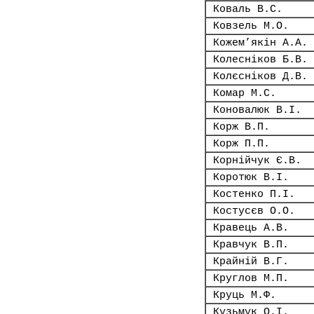
Коваль В.С.
Ковзель М.О.
Кожем’якін А.А.
Колесніков Б.В.
Колєсніков Д.В.
Комар М.С.
Коновалюк В.І.
Корж В.П.
Корж П.П.
Корнійчук Є.В.
Коротюк В.І.
Костенко П.І.
Костусєв О.О.
Кравець А.В.
Кравчук В.П.
Крайній В.Г.
Круглов М.П.
Круць М.Ф.
Кузьмук О.І.