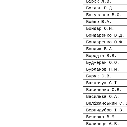
Бірюк Л.В.
Богдан Р.Д.
Богуслаєв В.О.
Бойко Ю.А.
Бондар О.М.
Бондаренко В.Д.
Бондаренко О.Ф.
Бондик В.А.
Бородін В.В.
Буджерак О.О.
Бурлаков П.М.
Буряк С.В.
Вакарчук С.І.
Василенко С.В.
Васильєв О.А.
Веліжанський С.К
Вернидубов І.В.
Вечерко В.М.
Волинець Є.В.