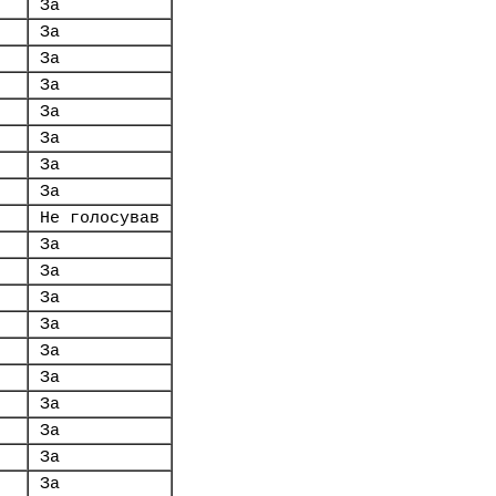
За
За
За
За
За
За
За
За
Не голосував
За
За
За
За
За
За
За
За
За
За