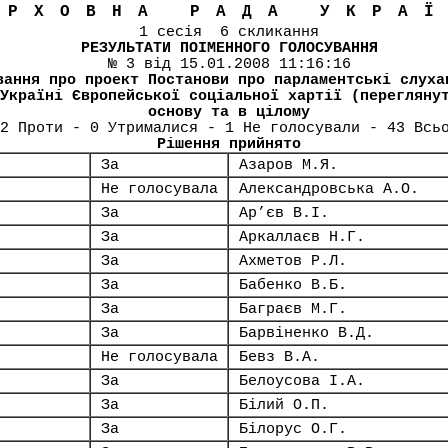
ЕРХОВНА РАДА УКРА
1 сесія 6 скликання
РЕЗУЛЬТАТИ ПОІМЕННОГО ГОЛОСУВАННЯ
№ 3 від 15.01.2008 11:16:16
вання про проект Постанови про парламентські слуха
Україні Європейської соціальної хартії (перегляну
основу та в цілому
2 Проти - 0 Утрималися - 1 Не голосували - 43 Всь
Рішення прийнято
За
Азаров М.Я.
Не голосувала
Александровська А.О.
За
Ар’єв В.І.
За
Аркаллаєв Н.Г.
За
Ахметов Р.Л.
За
Бабенко В.Б.
За
Баграєв М.Г.
За
Барвіненко В.Д.
Не голосувала
Бевз В.А.
За
Белоусова І.А.
За
Білий О.П.
За
Білорус О.Г.