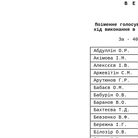
В
Поіменне голосу
хід виконання в 
За - 40
Абдуллін О.Р.
Акімова І.М.
Алексєєв І.В.
Аржевітін С.М.
Арутюнов Г.Р.
Бабаєв О.М.
Бабурін О.В.
Баранов В.О.
Бахтеєва Т.Д.
Бевзенко В.Ф.
Бережна І.Г.
Білозір О.В.