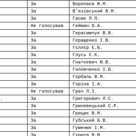
За
Воропаєв Ю.М.
За
В’язівський В.М.
За
Гасюк П.П.
Не голосував
Гейман О.А.
За
Герасимчук В.В.
За
Геращенко І.В.
За
Гєллєр Є.Б.
За
Глусь С.К.
За
Гнаткевич Ю.В.
За
Головченко І.Б.
За
Горбаль В.М.
За
Горіна І.А.
Не голосував
Грач Л.І.
.
За
Григорович Л.С.
За
Гриневецький С.Р.
За
Грицак В.М.
За
Губський Б.В.
За
Гуменюк І.М.
За
Гуреєв В.М.