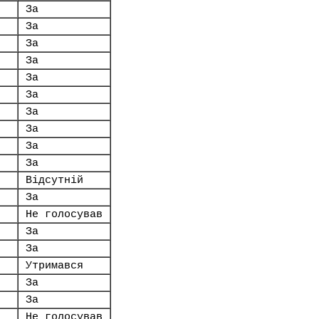
За
За
За
За
За
За
За
За
За
За
Відсутній
За
Не голосував
За
За
Утримався
За
За
Не голосував