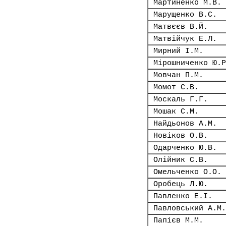
Мартиненко М.В.
Марущенко В.С.
Матвєєв В.Й.
Матвійчук Е.Л.
Мирний І.М.
Мірошниченко Ю.Р
Мовчан П.М.
Момот С.В.
Москаль Г.Г.
Мошак С.М.
Найдьонов А.М.
Новіков О.В.
Одарченко Ю.В.
Олійник С.В.
Омельченко О.О.
Оробець Л.Ю.
Павленко Е.І.
Павловський А.М.
Папієв М.М.