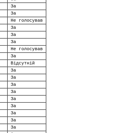
За
За
Не голосував
За
За
За
Не голосував
За
Відсутній
За
За
За
За
За
За
За
За
За