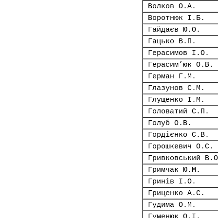
Волков О.А.
Воротнюк І.Б.
Гайдаєв Ю.О.
Гацько В.П.
Герасимов І.О.
Герасим’юк О.В.
Герман Г.М.
Глазунов С.М.
Глущенко І.М.
Головатий С.П.
Голуб О.В.
Гордієнко С.В.
Горошкевич О.С.
Гривковський В.О
Гримчак Ю.М.
Гринів І.О.
Гриценко А.С.
Гудима О.М.
Гуменюк О.І.