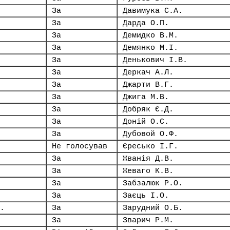
За
Давимука С.А.
За
Дарда О.П.
За
Демидко В.М.
За
Демянко М.І.
За
Денькович І.В.
За
Деркач А.Л.
За
Джарти В.Г.
За
Джига М.В.
За
Добряк Є.Д.
За
Доній О.С.
За
Дубовой О.Ф.
Не голосував
Єресько І.Г.
За
Жванія Д.В.
За
Жеваго К.В.
За
Забзалюк Р.О.
За
Заєць І.О.
.
За
Зарудний О.Б.
За
Зварич Р.М.