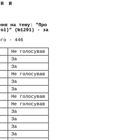
ЇНИ
ння на тему: "Про
тої)" (№1291) - за
ого - 446
Не голосував
За
За
Не голосував
За
За
Не голосував
Не голосував
За
За
За
За