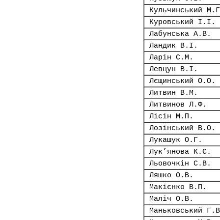
Кульчинський М.Г
Куровський І.І.
Лабунська А.В.
Ландик В.І.
Ларін С.М.
Левцун В.І.
Лєщинський О.О.
Литвин В.М.
Литвинов Л.Ф.
Лісін М.П.
Лозінський В.О.
Лукашук О.Г.
Лук’янова К.Є.
Льовочкін С.В.
Ляшко О.В.
Макієнко В.П.
Маліч О.В.
Маньковський Г.В