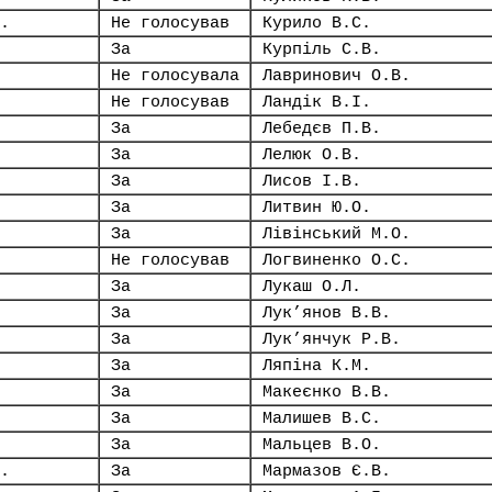
.
Не голосував
Курило В.С.
За
Курпіль С.В.
Не голосувала
Лавринович О.В.
Не голосував
Ландік В.І.
За
Лебедєв П.В.
За
Лелюк О.В.
За
Лисов І.В.
За
Литвин Ю.О.
За
Лівінський М.О.
Не голосував
Логвиненко О.С.
За
Лукаш О.Л.
За
Лук’янов В.В.
За
Лук’янчук Р.В.
За
Ляпіна К.М.
За
Макеєнко В.В.
За
Малишев В.С.
За
Мальцев В.О.
.
За
Мармазов Є.В.