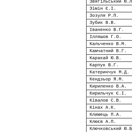
Звягільський Ю.Л
Зімін Є.І.
Зозуля Р.П.
Зубик В.В.
Іваненко В.Г.
Ілляшов Г.О.
Кальченко В.М.
Камчатний В.Г.
Каракай Ю.В.
Карпук В.Г.
Катеринчук М.Д.
Кендзьор Я.М.
Кириленко В.А.
Кирильчук Є.І.
Ківалов С.В.
Кінах А.К.
Климець П.А.
Клюєв А.П.
Ключковський Ю.Б