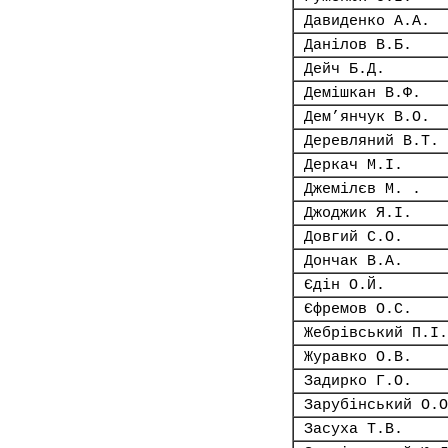
Давиденко А.А.
Данілов В.Б.
Дейч Б.Д.
Демішкан В.Ф.
Дем’янчук В.О.
Деревляний В.Т.
Деркач М.І.
Джемілєв М. .
Джоджик Я.І.
Довгий С.О.
Дончак В.А.
Єдін О.Й.
Єфремов О.С.
Жебрівський П.І.
Журавко О.В.
Задирко Г.О.
Зарубінський О.О
Засуха Т.В.