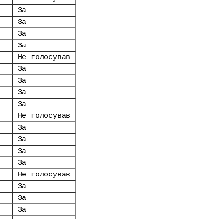
За
За
За
За
Не голосував
За
За
За
За
Не голосував
За
За
За
За
Не голосував
За
За
За