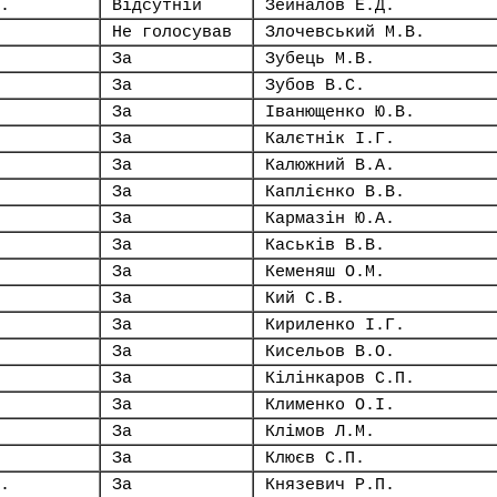
.
Відсутній
Зейналов Е.Д.
Не голосував
Злочевський М.В.
За
Зубець М.В.
За
Зубов В.С.
За
Іванющенко Ю.В.
За
Калєтнік І.Г.
За
Калюжний В.А.
За
Каплієнко В.В.
За
Кармазін Ю.А.
За
Каськів В.В.
За
Кеменяш О.М.
За
Кий С.В.
За
Кириленко І.Г.
За
Кисельов В.О.
За
Кілінкаров С.П.
За
Клименко О.І.
За
Клімов Л.М.
За
Клюєв С.П.
.
За
Князевич Р.П.