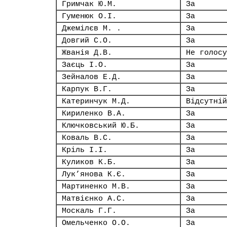
Гримчак Ю.М.
За
Гуменюк О.І.
За
Джемілєв М. .
За
Довгий С.О.
За
Жванія Д.В.
Не голосу
Заєць І.О.
За
Зейналов Е.Д.
За
Карпук В.Г.
За
Катеринчук М.Д.
Відсутній
Кириленко В.А.
За
Ключковський Ю.Б.
За
Коваль В.С.
За
Кріль І.І.
За
Куликов К.Б.
За
Лук’янова К.Є.
За
Мартиненко М.В.
За
Матвієнко А.С.
За
Москаль Г.Г.
За
Омельченко О.О.
За