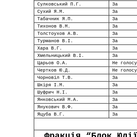
Сулковський П.Г.
За
Сухий Я.М.
За
Табачник Я.П.
За
Тихонов В.М.
За
Толстоухов А.В.
За
Турманов В.І.
За
Хара В.Г.
За
Хмельницький В.І.
За
Царьов О.А.
Не голосу
Чертков Ю.Д.
Не голосу
Чорновіл Т.В.
За
Шкіря І.М.
За
Шуфрич Н.І.
За
Янковський М.А.
За
Янукович В.Ф.
За
Яцуба В.Г.
За
Фракція “Блок Юлі