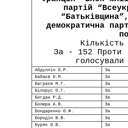
партій “Всеук
“Батьківщина”
демократична пар
п
Кількість
За - 152 Проти 
голосували
Абдуллін О.Р.
За
Бабаєв О.М.
За
Баграєв М.Г.
За
Білорус О.Г.
За
Богдан Р.Д.
За
Болюра А.В.
За
Бондаренко О.Ф.
За
Бородін В.В.
За
Буряк О.В.
За