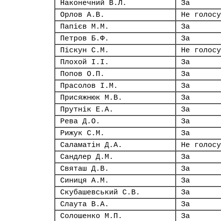
Наконечний В.Л.
За
Орлов А.В.
Не голосу
Папієв М.М.
За
Петров Б.Ф.
За
Піскун С.М.
Не голосу
Плохой І.І.
За
Попов О.П.
За
Прасолов І.М.
За
Присяжнюк М.В.
За
Прутнік Е.А.
За
Рева Д.О.
За
Рижук С.М.
За
Саламатін Д.А.
Не голосу
Сандлер Д.М.
За
Святаш Д.В.
За
Синиця А.М.
За
Скубашевський С.В.
За
Слаута В.А.
За
Солошенко М.П.
За