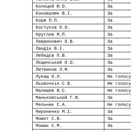
Колоцей Ю.О.
За
Коновалюк В.І.
За
Корж П.П.
За
Костусєв О.О.
За
Круглов М.П.
За
Лавринович О.В.
За
Ландік В.І.
За
Лебедєв П.В.
За
Лєщинський О.О.
За
Литвинов Л.Ф.
За
Лукаш О.Л.
Не голосу
Льовочкін С.В.
Не голосу
Малишев В.С.
Не голосу
Маньковський Г.В.
За
Мельник С.А.
Не голосу
Мироненко М.І.
За
Момот С.В.
За
Мошак С.М.
За