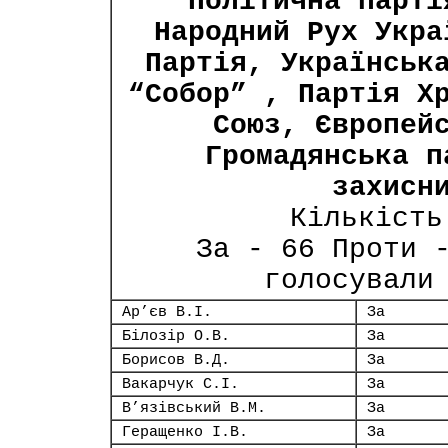
Політична парті
Народний Рух Укра
Партія, Українськ
“Собор” , Партія Х
Союз, Європей
Громадянська п
захисн
Кількість
За - 66 Проти 
голосували
Ар’єв В.І.
За
Білозір О.В.
За
Борисов В.Д.
За
Вакарчук С.І.
За
В’язівський В.М.
За
Геращенко І.В.
За