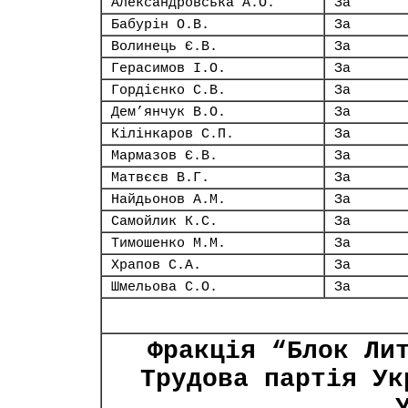
Александровська А.О.
За
Бабурін О.В.
За
Волинець Є.В.
За
Герасимов І.О.
За
Гордієнко С.В.
За
Дем’янчук В.О.
За
Кілінкаров С.П.
За
Мармазов Є.В.
За
Матвєєв В.Г.
За
Найдьонов А.М.
За
Самойлик К.С.
За
Тимошенко М.М.
За
Храпов С.А.
За
Шмельова С.О.
За
Фракція “Блок Ли
Трудова партія Ук