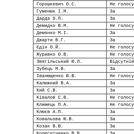
Горошкевич О.С.
Не голосу
Гуменюк І.М.
За
Дарда О.П.
За
Демидко В.М.
Не голосу
Демянко М.І.
За
Джарти В.Г.
За
Єдін О.Й.
Не голосу
Журавко О.В.
Не голосу
Звягільський Ю.Л.
Відсутній
Зубець М.В.
За
Іванющенко Ю.В.
Не голосу
Калюжний В.А.
За
Кий С.В.
За
Ківалов С.В.
Не голосу
Климець П.А.
Не голосу
Клюєв А.П.
За
Ковальова Ю.В.
За
Козак В.В.
За
Колесніченко В.В.
За