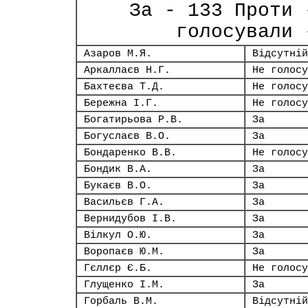
За - 133 Проти 
голосували 
Азаров М.Я.
Відсутній
Аркаллаєв Н.Г.
Не голосу
Бахтеєва Т.Д.
Не голосу
Бережна І.Г.
Не голосу
Богатирьова Р.В.
За
Богуслаєв В.О.
За
Бондаренко В.В.
Не голосу
Бондик В.А.
За
Букаєв В.О.
За
Васильєв Г.А.
За
Вернидубов І.В.
За
Вілкул О.Ю.
За
Воропаєв Ю.М.
За
Гєллєр Є.Б.
Не голосу
Глущенко І.М.
За
Горбаль В.М.
Відсутній