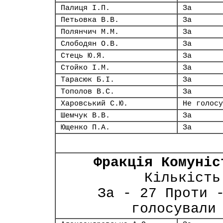
Палиця І.П.
За
Петьовка В.В.
За
Полянчич М.М.
За
Слободян О.В.
За
Стець Ю.Я.
За
Стойко І.М.
За
Тарасюк Б.І.
За
Тополов В.С.
За
Харовський С.Ю.
Не голосу
Шемчук В.В.
За
Ющенко П.А.
За
Фракція Комуніс
Кількість
За - 27 Проти 
голосували