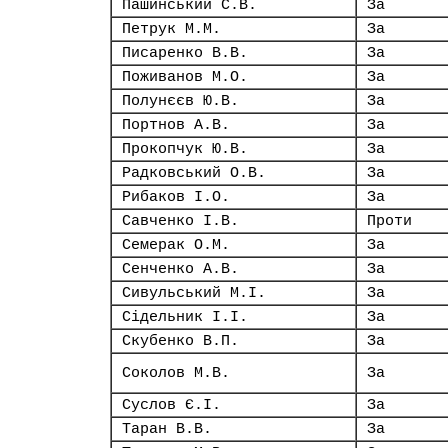
Пашинський С.В.
За
Петрук М.М.
За
Писаренко В.В.
За
Поживанов М.О.
За
Полунєєв Ю.В.
За
Портнов А.В.
За
Прокопчук Ю.В.
За
Радковський О.В.
За
Рибаков І.О.
За
Савченко І.В.
Проти
Семерак О.М.
За
Сенченко А.В.
За
Сивульський М.І.
За
Сідельник І.І.
За
Скубенко В.П.
За
Соколов М.В.
За
Суслов Є.І.
За
Таран В.В.
За