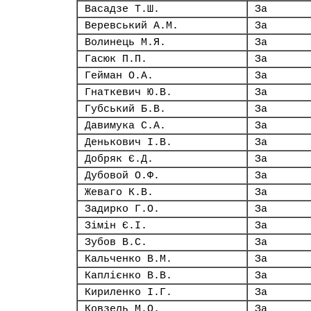
Васадзе Т.Ш.
За
Веревський А.М.
За
Волинець М.Я.
За
Гасюк П.П.
За
Гейман О.А.
За
Гнаткевич Ю.В.
За
Губський Б.В.
За
Давимука С.А.
За
Денькович І.В.
За
Добряк Є.Д.
За
Дубовой О.Ф.
За
Жеваго К.В.
За
Задирко Г.О.
За
Зімін Є.І.
За
Зубов В.С.
За
Кальченко В.М.
За
Каплієнко В.В.
За
Кириленко І.Г.
За
Ковзель М.О.
За