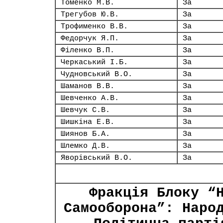
Томенко М.В.
За
Трегубов Ю.В.
За
Трофименко В.В.
За
Федорчук Я.П.
За
Філенко В.П.
За
Черкаський І.Б.
За
Чудновський В.О.
За
Шаманов В.В.
За
Шевченко А.В.
За
Шевчук С.В.
За
Шишкіна Е.В.
За
Шиянов Б.А.
За
Шлемко Д.В.
За
Яворівський В.О.
За
Фракція Блоку “
Самооборона”: Наро