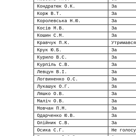
Кондратюк О.К.
За
Корж В.Т.
За
Королевська Н.Ю.
За
Косів М.В.
За
Кошин С.М.
За
Кравчук П.К.
Утримався
Крук Ю.Б.
За
Курило В.С.
За
Курпіль С.В.
За
Левцун В.І.
За
Логвиненко О.С.
За
Лукашук О.Г.
За
Ляшко О.В.
За
Маліч О.В.
За
Мовчан П.М.
За
Одарченко Ю.В.
За
Олійник С.В.
За
Осика С.Г.
Не голосу