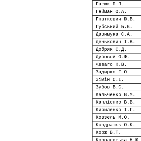
Гасюк П.П.
Гейман О.А.
Гнаткевич Ю.В.
Губський Б.В.
Давимука С.А.
Денькович І.В.
Добряк Є.Д.
Дубовой О.Ф.
Жеваго К.В.
Задирко Г.О.
Зімін Є.І.
Зубов В.С.
Кальченко В.М.
Каплієнко В.В.
Кириленко І.Г.
Ковзель М.О.
Кондратюк О.К.
Корж В.Т.
Королевська Н.Ю.