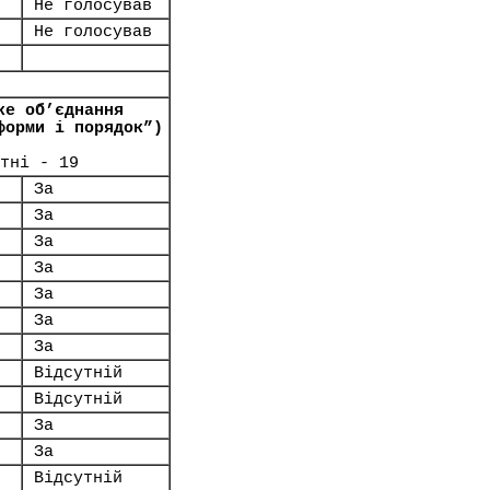
Не голосував
Не голосував
ке об’єднання
форми і порядок”)
тні - 19
За
За
За
За
За
За
За
Відсутній
Відсутній
За
За
Відсутній