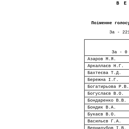
В
Поіменне голос
За - 22
За - 0
Азаров М.Я.
Аркаллаєв Н.Г.
Бахтеєва Т.Д.
Бережна І.Г.
Богатирьова Р.В.
Богуслаєв В.О.
Бондаренко В.В.
Бондик В.А.
Букаєв В.О.
Васильєв Г.А.
Вернидубов І.В.