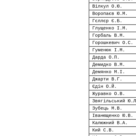
Вілкул О.Ю.
Воропаєв Ю.М.
Гєллєр Є.Б.
Глущенко І.М.
Горбаль В.М.
Горошкевич О.С.
Гуменюк І.М.
Дарда О.П.
Демидко В.М.
Демянко М.І.
Джарти В.Г.
Єдін О.Й.
Журавко О.В.
Звягільський Ю.Л
Зубець М.В.
Іванющенко Ю.В.
Калюжний В.А.
Кий С.В.