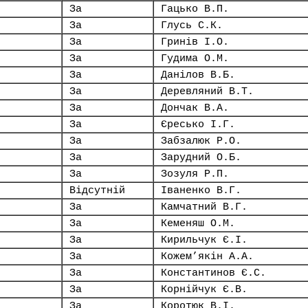
За
Гацько В.П.
За
Глусь С.К.
За
Гринів І.О.
За
Гудима О.М.
За
Данілов В.Б.
За
Деревляний В.Т.
За
Дончак В.А.
За
Єресько І.Г.
За
Забзалюк Р.О.
За
Зарудний О.Б.
За
Зозуля Р.П.
Відсутній
Іваненко В.Г.
За
Камчатний В.Г.
За
Кеменяш О.М.
За
Кирильчук Є.І.
За
Кожем’якін А.А.
За
Константинов Є.С.
За
Корнійчук Є.В.
За
Коротюк В.І.