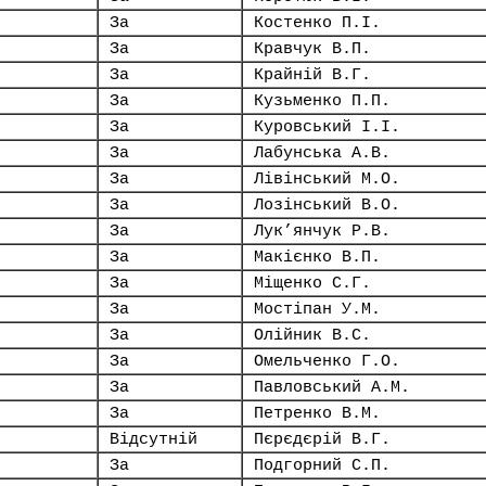
За
Костенко П.І.
За
Кравчук В.П.
За
Крайній В.Г.
За
Кузьменко П.П.
За
Куровський І.І.
За
Лабунська А.В.
За
Лівінський М.О.
За
Лозінський В.О.
За
Лук’янчук Р.В.
За
Макієнко В.П.
За
Міщенко С.Г.
За
Мостіпан У.М.
За
Олійник В.С.
За
Омельченко Г.О.
За
Павловський А.М.
За
Петренко В.М.
Відсутній
Пєрєдєрій В.Г.
За
Подгорний С.П.