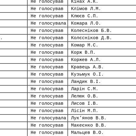
Не голосував
Кінах А.К.
Не голосував
Клімов Л.М.
Не голосував
Клюєв С.П.
Не голосувала
Кожара Л.О.
Не голосував
Колесніков Б.В.
.
Не голосував
Колєсніков Д.В.
Не голосував
Комар М.С.
Не голосував
Корж В.П.
Не голосував
Коржев А.Л.
Не голосував
Кравець А.В.
Не голосував
Кузьмук О.І.
Не голосував
Ландик В.І.
Не голосував
Ларін С.М.
Не голосував
Лелюк О.В.
Не голосував
Лисов І.В.
Не голосував
Лісін М.П.
Не голосувала
Лук’янов В.В.
Не голосував
Макеєнко В.В.
Не голосував
Мальцев В.О.