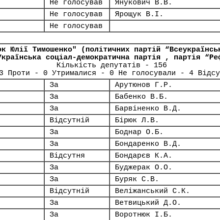
Не голосував
Янукович В.В.
Не голосував
Ярощук В.І.
Не голосував
ок Юлії Тимошенко" (політичних партій “Всеукраїнсь
Українська соціал-демократична партія , партія “Ре
Кількість депутатів - 156
3 Проти - 0 Утрималися - 0 Не голосували - 4 Відсу
За
Арутюнов Г.Р.
За
Бабенко В.Б.
За
Барвіненко В.Д.
Відсутній
Бірюк Л.В.
За
Боднар О.Б.
За
Бондаренко В.Д.
Відсутня
Бондарєв К.А.
За
Буджерак О.О.
За
Буряк С.В.
Відсутній
Веліжанський С.К.
За
Ветвицький Д.О.
За
Воротнюк І.Б.