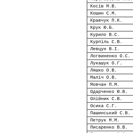
Косів М.В.
Кошин С.М.
Кравчук П.К.
Крук Ю.Б.
Курило В.С.
Курпіль С.В.
Левцун В.І.
Логвиненко О.С.
Лукашук О.Г.
Ляшко О.В.
Маліч О.В.
Мовчан П.М.
Одарченко Ю.В.
Олійник С.В.
Осика С.Г.
Пашинський С.В.
Петрук М.М.
Писаренко В.В.