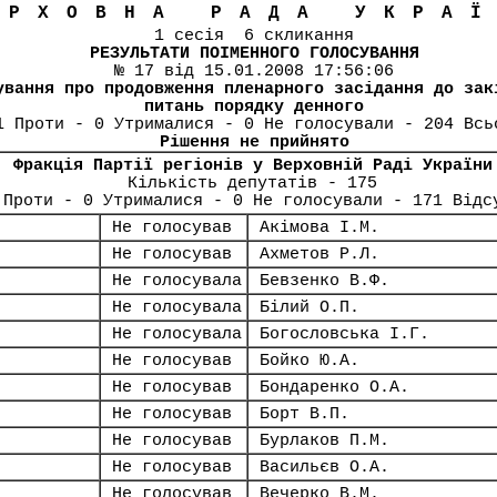
ЕРХОВНА РАДА УКРА
1 сесія 6 скликання
РЕЗУЛЬТАТИ ПОІМЕННОГО ГОЛОСУВАННЯ
№ 17 від 15.01.2008 17:56:06
ування про продовження пленарного засідання до зак
питань порядку денного
1 Проти - 0 Утрималися - 0 Не голосували - 204 Всь
Рішення не прийнято
Фракція Партії регіонів у Верховній Раді України
Кількість депутатів - 175
 Проти - 0 Утрималися - 0 Не голосували - 171 Відс
Не голосував
Акімова І.М.
Не голосував
Ахметов Р.Л.
Не голосувала
Бевзенко В.Ф.
Не голосувала
Білий О.П.
Не голосувала
Богословська І.Г.
Не голосував
Бойко Ю.А.
Не голосував
Бондаренко О.А.
Не голосував
Борт В.П.
Не голосував
Бурлаков П.М.
Не голосував
Васильєв О.А.
Не голосував
Вечерко В.М.