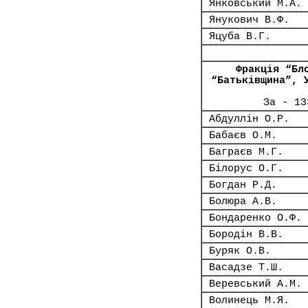
Янковський М.А.
Янукович В.Ф.
Яцуба В.Г.
Фракція “Бл
“Батьківщина”, 
За - 13
Абдуллін О.Р.
Бабаєв О.М.
Баграєв М.Г.
Білорус О.Г.
Богдан Р.Д.
Болюра А.В.
Бондаренко О.Ф.
Бородін В.В.
Буряк О.В.
Васадзе Т.Ш.
Веревський А.М.
Волинець М.Я.