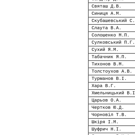
Святаш Д.В.
Синиця А.М.
Скубашевський С.
Слаута В.А.
Солошенко М.П.
Сулковський П.Г.
Сухий Я.М.
Табачник Я.П.
Тихонов В.М.
Толстоухов А.В.
Турманов В.І.
Хара В.Г.
Хмельницький В.І
Царьов О.А.
Чертков Ю.Д.
Чорновіл Т.В.
Шкіря І.М.
Шуфрич Н.І.