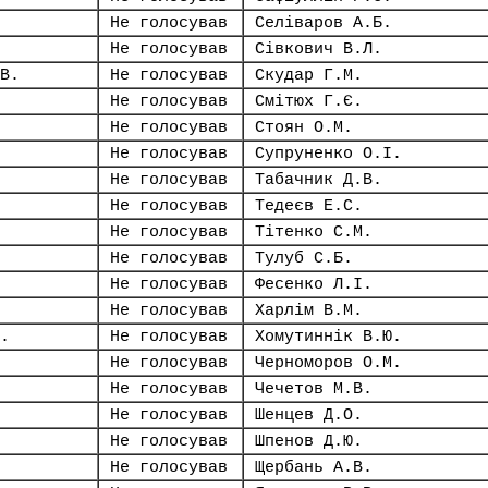
Не голосував
Селіваров А.Б.
Не голосував
Сівкович В.Л.
В.
Не голосував
Скудар Г.М.
Не голосував
Смітюх Г.Є.
Не голосував
Стоян О.М.
Не голосував
Супруненко О.І.
Не голосував
Табачник Д.В.
Не голосував
Тедеєв Е.С.
Не голосував
Тітенко С.М.
Не голосував
Тулуб С.Б.
Не голосував
Фесенко Л.І.
Не голосував
Харлім В.М.
.
Не голосував
Хомутиннік В.Ю.
Не голосував
Черноморов О.М.
Не голосував
Чечетов М.В.
Не голосував
Шенцев Д.О.
Не голосував
Шпенов Д.Ю.
Не голосував
Щербань А.В.