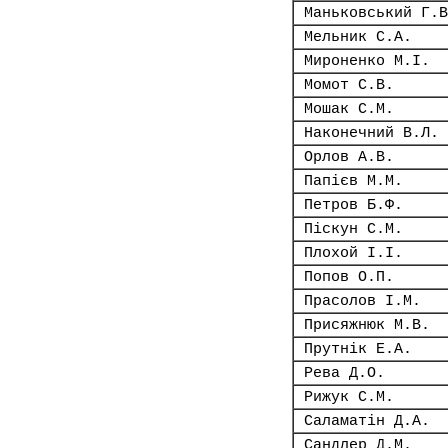
Маньковський Г.В
Мельник С.А.
Мироненко М.І.
Момот С.В.
Мошак С.М.
Наконечний В.Л.
Орлов А.В.
Папієв М.М.
Петров Б.Ф.
Піскун С.М.
Плохой І.І.
Попов О.П.
Прасолов І.М.
Присяжнюк М.В.
Прутнік Е.А.
Рева Д.О.
Рижук С.М.
Саламатін Д.А.
Сандлер Д.М.