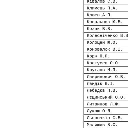
Ківалов С.В.
Климець П.А.
Клюєв А.П.
Ковальова Ю.В.
Козак В.В.
Колесніченко В.В
Колоцей Ю.О.
Коновалюк В.І.
Корж П.П.
Костусєв О.О.
Круглов М.П.
Лавринович О.В.
Ландік В.І.
Лебедєв П.В.
Лєщинський О.О.
Литвинов Л.Ф.
Лукаш О.Л.
Льовочкін С.В.
Малишев В.С.