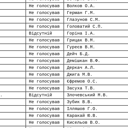
Не голосував
Волков О.А.
Не голосував
Герман Г.М.
Не голосував
Глазунов С.М.
Не голосував
Головатий С.П.
Відсутній
Горіна І.А.
Не голосував
Грицак В.М.
Не голосував
Гуреєв В.М.
Не голосував
Дейч Б.Д.
Не голосував
Демішкан В.Ф.
Не голосував
Деркач А.Л.
Не голосував
Джига М.В.
Не голосував
Єфремов О.С.
Не голосував
Засуха Т.В.
.
Відсутній
Злочевський М.В.
Не голосував
Зубик В.В.
Не голосував
Ілляшов Г.О.
Не голосував
Каракай Ю.В.
Не голосував
Кисельов В.О.