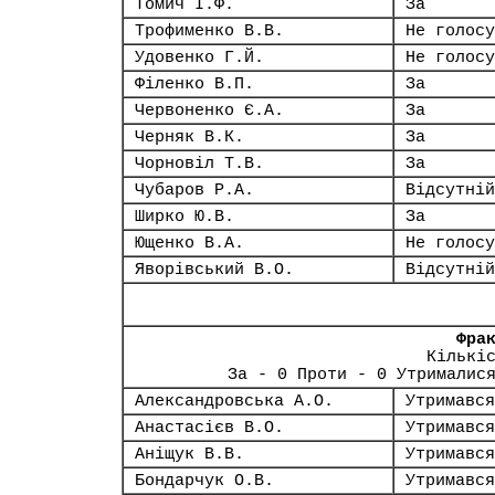
Томич І.Ф.
За
Трофименко В.В.
Не голосу
Удовенко Г.Й.
Не голосу
Філенко В.П.
За
Червоненко Є.А.
За
Черняк В.К.
За
Чорновіл Т.В.
За
Чубаров Р.А.
Відсутній
Ширко Ю.В.
За
Ющенко В.А.
Не голосу
Яворівський В.О.
Відсутній
Фра
Кількі
За - 0 Проти - 0 Утрималис
Александровська А.О.
Утримався
Анастасієв В.О.
Утримався
Аніщук В.В.
Утримався
Бондарчук О.В.
Утримався