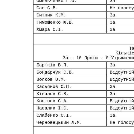
Омельченко Г.О.
За
Сас С.В.
Не голосу
Ситник К.М.
За
Тимошенко Ю.В.
За
Хмара С.І.
За
П
Кількі
За - 10 Проти - 0 Утримали
Бартків В.П.
За
Бондарчук С.В.
Відсутній
Волков О.М.
Відсутній
Касьянов С.П.
За
Ківалов С.В.
За
Косінов С.А.
Відсутній
Насалик І.С.
Відсутній
Слабенко С.І.
За
Черновецький Л.М.
Не голосу