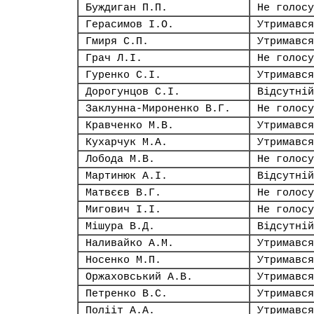
Буждиган П.П.
Не голосу
Герасимов І.О.
Утримався
Гмиря С.П.
Утримався
Грач Л.І.
Не голосу
Гуренко С.І.
Утримався
Дорогунцов С.І.
Відсутній
Заклунна-Мироненко В.Г.
Не голосу
Кравченко М.В.
Утримався
Кухарчук М.А.
Утримався
Лобода М.В.
Не голосу
Мартинюк А.І.
Відсутній
Матвєєв В.Г.
Не голосу
Мигович І.І.
Не голосу
Мішура В.Д.
Відсутній
Наливайко А.М.
Утримався
Носенко М.П.
Утримався
Оржаховський А.В.
Утримався
Петренко В.С.
Утримався
Полііт А.А.
Утримався