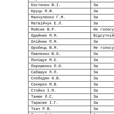
Костенко Ю.І.
За
Круць М.Ф.
За
Манчуленко Г.М.
За
Матвійчук Е.Л.
За
Мойсик В.Р.
Не голосу
Одайник М.М.
Відсутній
Олійник П.М.
За
Оробець Ю.М.
Не голосу
Павленко Ю.О.
За
Поліщук М.Є.
За
Порошенко П.О.
За
Сабашук П.П.
За
Слободян О.В.
За
Сокирко М.В.
За
Стойко І.М.
За
Танюк Л.С.
За
Тарасюк І.Г.
За
Ткач Р.В.
За