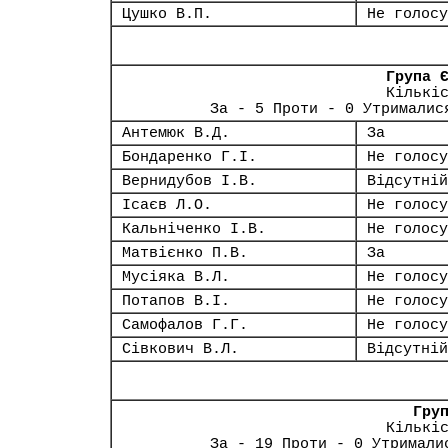
Цушко В.П.
Не голосу
Група 
Кількі
За - 5 Проти - 0 Утрималис
Антемюк В.Д.
За
Бондаренко Г.І.
Не голосу
Вернидубов І.В.
Відсутній
Ісаєв Л.О.
Не голосу
Кальніченко І.В.
Не голосу
Матвієнко П.В.
За
Мусіяка В.Л.
Не голосу
Потапов В.І.
Не голосу
Самофалов Г.Г.
Не голосу
Сівкович В.Л.
Відсутній
Гру
Кількі
За - 19 Проти - 0 Утримали