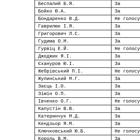
Беспалий Б.Я.
За
Бойко Ю.А.
За
Бондаренко В.Д.
Не голосу
Гаврилюк І.Я.
За
Григорович Л.С.
За
Гудима О.М.
За
Гурвіц Е.Й.
Не голосу
Джоджик Я.І.
За
Єхануров Ю.І.
За
Жебрівський П.І.
Не голосу
Жулинський М.Г.
За
Заєць І.О.
За
Зімін О.П.
За
Івченко О.Г.
Не голосу
Капустін В.В.
За
Катеринчук М.Д.
За
Кендзьор Я.М.
За
Ключковський Ю.Б.
Не голосу
Король В.М.
За