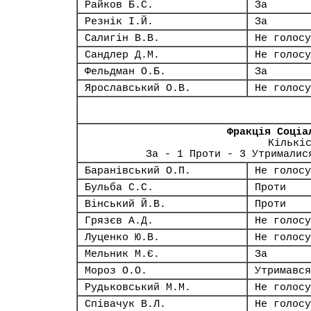
Райков Б.С.
За
Резнік І.Й.
За
Салигін В.В.
Не голосу
Сандлер Д.М.
Не голосу
Фельдман О.Б.
За
Ярославський О.В.
Не голосу
Фракція Соціа
Кількі
За - 1 Проти - 3 Утрималис
Баранівський О.П.
Не голосу
Бульба С.С.
Проти
Вінський Й.В.
Проти
Грязєв А.Д.
Не голосу
Луценко Ю.В.
Не голосу
Мельник М.Є.
За
Мороз О.О.
Утримався
Рудьковський М.М.
Не голосу
Співачук В.Л.
Не голосу