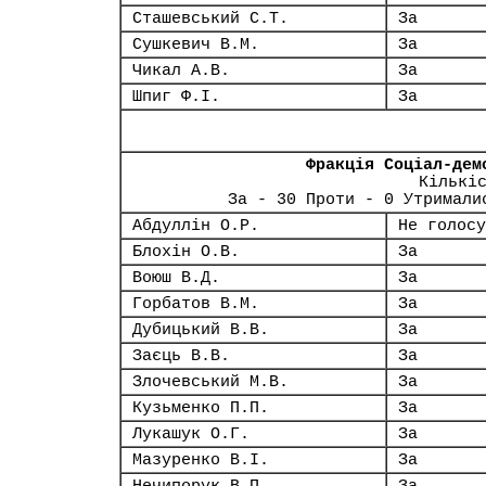
Сташевський С.Т.
За
Сушкевич В.М.
За
Чикал А.В.
За
Шпиг Ф.І.
За
Фракція Соціал-дем
Кількі
За - 30 Проти - 0 Утримали
Абдуллін О.Р.
Не голосу
Блохін О.В.
За
Воюш В.Д.
За
Горбатов В.М.
За
Дубицький В.В.
За
Заєць В.В.
За
Злочевський М.В.
За
Кузьменко П.П.
За
Лукашук О.Г.
За
Мазуренко В.І.
За