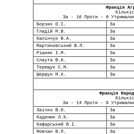
Фракція Аг
Кількі
За - 16 Проти - 0 Утримали
Борзих О.І.
За
Гладій М.В.
За
Калінчук В.А.
За
Мартиновський В.П.
За
Рішняк І.М.
За
Слаута В.А.
За
Терещук С.М.
За
Шершун М.Х.
За
Фракція Наро
Кількі
За - 14 Проти - 0 Утримали
Заічко В.О.
За
Каденюк Л.К.
За
Кафарський В.І.
За
Мовчан В.П.
За