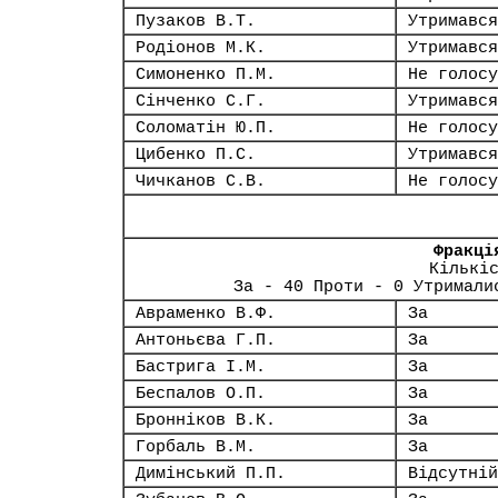
Пузаков В.Т.
Утримався
Родіонов М.К.
Утримався
Симоненко П.М.
Не голосу
Сінченко С.Г.
Утримався
Соломатін Ю.П.
Не голосу
Цибенко П.С.
Утримався
Чичканов С.В.
Не голосу
Фракці
Кількі
За - 40 Проти - 0 Утримали
Авраменко В.Ф.
За
Антоньєва Г.П.
За
Бастрига І.М.
За
Беспалов О.П.
За
Бронніков В.К.
За
Горбаль В.М.
За
Димінський П.П.
Відсутній