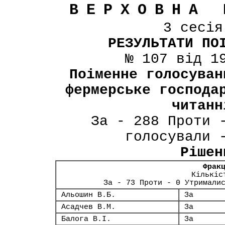
ВЕРХОВНА 
3 сесі
РЕЗУЛЬТАТИ ПО
№ 107 від 1
Поіменне голосуван
фермерське господа
читанн
За - 288 Проти 
голосували 
Рішен
Фрак
Кількіс
За - 73 Проти - 0 Утримали
Альошин В.Б.
За
Асадчев В.М.
За
Балога В.І.
За