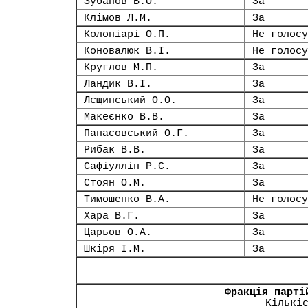
Зубанов В.О.
За
Клімов Л.М.
За
Колоніарі О.П.
Не голосу
Коновалюк В.І.
Не голосу
Круглов М.П.
За
Ландик В.І.
За
Лєщинський О.О.
За
Макеєнко В.В.
За
Панасовський О.Г.
За
Рибак В.В.
За
Сафіуллін Р.С.
За
Стоян О.М.
За
Тимошенко В.А.
Не голосу
Хара В.Г.
За
Царьов О.А.
За
Шкіря І.М.
За
Фракція парті
Кількі