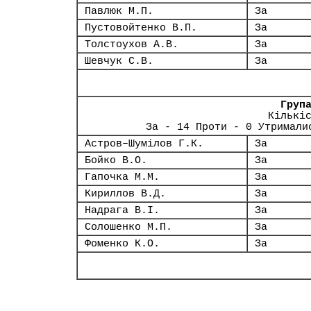
Павлюк М.П.
За
Пустовойтенко В.П.
За
Толстоухов А.В.
За
Шевчук С.В.
За
Груп
Кількі
За - 14 Проти - 0 Утримали
Астров–Шумілов Г.К.
За
Бойко В.О.
За
Гапочка М.М.
За
Кириллов В.Д.
За
Надрага В.І.
За
Солошенко М.П.
За
Фоменко К.О.
За