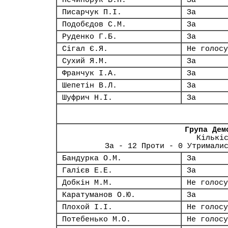
Нечипорук В.П.
За
Писарчук П.І.
За
Подобєдов С.М.
За
Руденко Г.Б.
За
Сігал Є.Я.
Не голосу
Сухий Я.М.
За
Франчук І.А.
За
Шепетін В.Л.
За
Шуфрич Н.І.
За
Група Дем
Кількі
За - 12 Проти - 0 Утримали
Бандурка О.М.
За
Галієв Е.Е.
За
Добкін М.М.
Не голосу
Каратуманов О.Ю.
За
Плохой І.І.
Не голосу
Потебенько М.О.
Не голосу