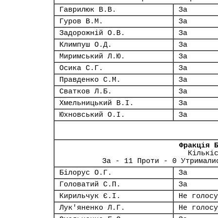
Гаврилюк В.В.
За
Гуров В.М.
За
Задорожній О.В.
За
Климпуш О.Д.
За
Миримський Л.Ю.
За
Осика С.Г.
За
Правденко С.М.
За
Сватков Л.Б.
За
Хмельницький В.І.
За
Юхновський О.І.
За
Фракція 
Кількі
За - 11 Проти - 0 Утримали
Білорус О.Г.
За
Головатий С.П.
За
Кирильчук Є.І.
Не голосу
Лук'яненко Л.Г.
Не голосу