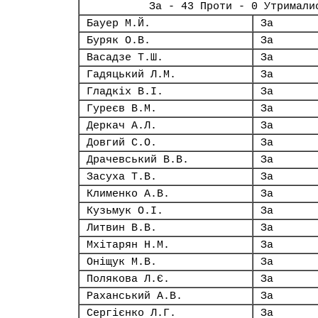
За - 43 Проти - 0 Утримали
Бауер М.Й.
За
Буряк О.В.
За
Васадзе Т.Ш.
За
Гадяцький Л.М.
За
Гладкіх В.І.
За
Гуреєв В.М.
За
Деркач А.Л.
За
Довгий С.О.
За
Драчевський В.В.
За
Засуха Т.В.
За
Клименко А.В.
За
Кузьмук О.І.
За
Литвин В.В.
За
Мхітарян Н.М.
За
Оніщук М.В.
За
Полякова Л.Є.
За
Раханський А.В.
За
Сергієнко Л.Г.
За